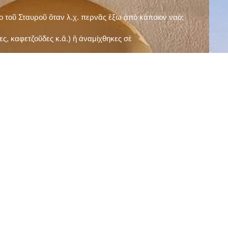
ῖο τοῦ Σταυροῦ ὅταν λ.χ. περνᾶς ἔξω ἀπὸ κάποιον ναό;
ς, καφετζοῦδες κ.ἅ.) ἢ ἀναμίχθηκες σὲ
δεισιδαιμονίες (π.χ. «τὸ 13 εἶναι γρουσούζικος
ακὴ καὶ τὶς μεγάλες γιορτές), εὐγνωμονώντας
;
νευματικοῦ σου;