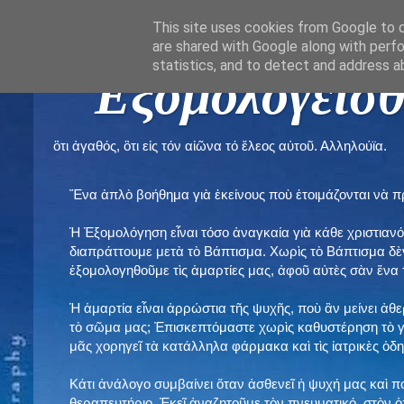
This site uses cookies from Google to de
are shared with Google along with perfo
statistics, and to detect and address a
" Εξομολογεῖσθ
ὃτι ἀγαθός, ὃτι εἰς τόν αἰῶνα τό ἔλεος αὐτοῦ. Αλληλούϊα.
Ἕνα ἁπλὸ βοήθημα γιὰ ἐκείνους ποὺ ἑτοιμάζονται νὰ 
Ἡ Ἐξομολόγηση εἶναι τόσο ἀναγκαία γιὰ κάθε χριστιανό
διαπράττουμε μετὰ τὸ Βάπτισμα. Χωρὶς τὸ Βάπτισμα δ
ἐξομολογηθοῦμε τὶς ἁμαρτίες μας, ἀφοῦ αὐτὲς σὰν ἕνα 
Ἡ ἁμαρτία εἶναι ἀρρώστια τῆς ψυχῆς, ποὺ ἂν μείνει ἀθ
τὸ σῶμα μας; Ἐπισκεπτόμαστε χωρὶς καθυστέρηση τὸ γι
μᾶς χορηγεῖ τὰ κατάλληλα φάρμακα καὶ τὶς ἰατρικὲς ὁ
Κάτι ἀνάλογο συμβαίνει ὅταν ἀσθενεῖ ἡ ψυχή μας καὶ 
θεραπευτήριο. Ἐκεῖ ἀναζητοῦμε τὸν πνευματικό, στὸν ὁ