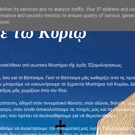
liver its services and to analyze traffic. Your IP address and u
rmance and security metrics to ensure quality of service, gene
buse.
ε τῶ Κυρίῳ "
προσέλθουν στὸ σωστικὸ Μυστήριο τῆς ἱερᾶς Ἐξομολογήσεως.
, ὅσο καὶ τὸ Βάπτισμα. Γιατί τὸ Βάπτισμα μᾶς καθαρίζει ἀπὸ τὶς 
ὲν μποροῦμε να κοινωνήσουμε τὰ ἄχραντα Μυστήρια τοῦ Κυρίου. Δ
τεῖχος μᾶς χωρίζουν ἀπὸ τὸν Θεό.
εράπευτη, ὁδηγεῖ στὸν πνευματικὸ θάνατο, στὸν αἰώνιο, δηλαδή, χω
ατρό, στὸν ὁποῖο ἀποκαλύπτουμε τὶς πληγές μας καὶ περιγράφουμε
δηγίες ποὺ πρέπει νὰ ἀκολουθήσουμε γιὰ νὰ θεραπευθοῦμε.
ποθοῦμε νὰ ἀνακτήσουμε τὴν πνευματική μας ὑγεία. Προσερχόμαστε
ποῖο δίχως ντροπὴ ὁμολογοῦμε ὅλες τὶς ἁμαρτίες ποὺ τραυμάτισαν τ