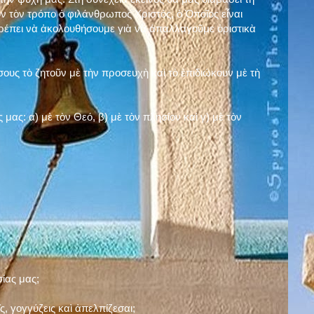
ν τὸν τρόπο ὁ φιλάνθρωπος Χριστός, ὁ Ὁποῖος εἶναι
πρέπει νὰ ἀκολουθήσουμε γιὰ νὰ ἀπαλλαγοῦμε ὁριστικὰ
ους τὸ ζητοῦν μὲ τὴν προσευχὴ καὶ τὸ ἐπιδιώκουν μὲ τὴ
ς μας: α)
μὲ τὸν Θεό
, β)
μὲ τὸν πλησίον
καὶ γ)
μὲ τὸν
σίας μας;
, γογγύζεις καὶ ἀπελπίζεσαι;