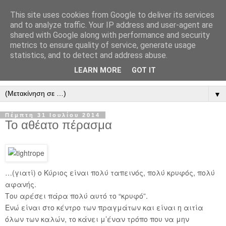
This site uses cookies from Google to deliver its services
" Εξομολογεῖσθε τῶ Κυρίῳ
and to analyze traffic. Your IP address and user-agent are
shared with Google along with performance and security
"
metrics to ensure quality of service, generate usage
statistics, and to detect and address abuse.
ὃτι ἀγαθός, ὃτι εἰς τόν αἰῶνα τό ἔλεος αὐτοῦ. Αλληλούϊα.
LEARN MORE
GOT IT
▼
Πέμπτη 31 Ιουλίου 2014
Το αθέατο πέρασμα
…(γιατί) ο Κύριος είναι πολύ ταπεινός, πολύ κρυφός, πολύ
αφανής.
Του αρέσει πάρα πολύ αυτό το “κρυφό”.
Ενώ είναι στο κέντρο των πραγμάτων και είναι η αιτία
όλων των καλών, το κάνει μ’έναν τρόπο που να μην