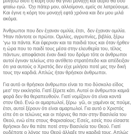
μιλήσω διότι η κόρη σου θα γίνει μοναχή και αύριο θα σου
φταίω εγώ. Όχι πάτερ μου, αλλοίμονο, εμείς σε λατρεύουμε.
Και έγινε η κόρη του μοναχή εφτά χρόνια και δεν μου μιλά
ακόμα.
Άνθρωποι που δεν έχαναν ομιλία, έτσι, δεν έχαναν ομιλία.
Ήταν πάντοτε οι πρώτοι. Ομιλίες, αγρυπνίες, βιβλία, ξέρω
‘γω τα πάντα. Και έφερναν και τα παιδιά τους και όταν ήρθεν
η ώρα που το παιδί τους μέσα στην ελευθερία του, τέλος
πάντων, αποφάσισε έναν δικό του δρόμο τότε οι άνθρωποι
αυτοί έγιναν τελείως στο αντίθετο στρατόπεδο και απέδειξαν
ότι για αυτούς ο Χριστός δεν είχε μιλήσει ποτέ μες την δική
τους την καρδιά. Απλώς ήταν θρήσκοι άνθρωποι.
Για αυτό οι θρήσκοι άνθρωποι είναι το πιο δύσκολο είδος
μεσ’ την εκκλησία. Γιατί ξέρετε κάτι. Αυτοί οι άνθρωποι καμιά
φορά δεν θα θεραπευθούν. Γιατί νομίζουν ότι είναι κοντά
στον Θεό. Ενώ οι αμαρτωλοί, ξέρω γῶ, οι χαμένοι ας πούμε,
έτσι, αυτοί ξέρουν ότι είναι αμαρτωλοί. Για αυτό ο Χριστός
είπε ότι οι τελώνες και οι πόρνες θα παν στην Βασιλεία του
Θεού, ενώ είπε στους Φαρισαίους: Εσείς, εσείς που είσαστε
θρήσκοι δεν θα πάτε ποτέ στην Βασιλεία του Θεού. Γιατί
ουδέποτε ο λόγος του Θεού άλλαξε την καρδιά τους. Απλώς