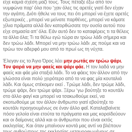
είχε καμιά σχέση μαζί τους. Τους πέταξε έξω από τον
νυμφώνα παρ’ όλα που ‘χαν όλες τις αρετές γιατί δεν είχαν
την αγάπη. Διότι ήθελε να τους πει ότι μπορεί να έχετε αρετές
εξωτερικές , μπορεί να μείνατε παρθένες, μπορεί να κάματε
χίλια πράματα αλλά δεν κατορθώσατε την ουσία αυτού που
είχε σημασία απ’ όλα. Εάν αυτό δεν το καταφέρεις τι τα θέλεις
τα άλλα όλα; Τι τα θέλω εγώ τώρα αν τρώω λάδι σήμερα και
δεν τρώω λάδι. Μπορεί να μην τρώω λάδι ,ας πούμε και να
τρώω τον αδερφό μου από το πρωί ως τη νύχτα.
Έλεγαν εις το Άγιο Όρος λέει
μην ρωτάς αν τρώω ψάρι.
Τον ψαρά να μην φαείς και ψάρι φάε.
Η τον λαδά να μην
φαείς και φάε μία σταξιά λάδι. Το να φάεις τον άλλον από την
γλώσσα είναι πολύ χειρότερο από το να φας μία κουταλιά
λάδι. Και όμως στέκομεν εκεί . Τρώμε λάδι, δεν τρώμε λάδι,
τρώμε ψάρι, δεν τρώμε ψάρι. Ξέρω ‘γω βούτηξε το κουτάλι
στο άλλο φαγί και μπορεί να τσακωθούμε εκεί, να
σκοτωθούμε με τον άλλον άνθρωπο γιατί εβούτηξε το
κουτάλι προηγουμένως σε έναν άλλο φαΐ. Καταλαβαίνετε
πόσο γελοία είναι ετούτα τα πράγματα και μας κοροϊδεύουν
και οι δαίμονες αλλά και οι άνθρωποι που είναι εκτός
εκκλησίας. Και όταν μπαίνουν κοντά μας αντί να βλέπουν
τους ανθρώπους της εκκλησίας μεταμορφωμένους σε