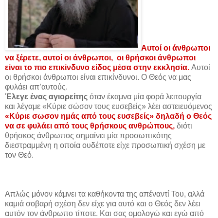
Αυτοί οι άνθρωποι
να ξέρετε, αυτοί οι άνθρωποι, οι θρήσκοι άνθρωποι
είναι το πιο επικίνδυνο είδος μέσα στην εκκλησία
.
Αυτοί
οι θρήσκοι άνθρωποι είναι επικίνδυνοι. Ο Θεός να μας
φυλάει απ’αυτούς.
Έλεγε ένας αγιορείτης
όταν έκαμνα μία φορά λειτουργία
και λέγαμε «Κύριε σώσον τους ευσεβείς» λέει αστειευόμενος
«Κύριε σωσον ημάς από τους ευσεβείς» δηλαδή ο Θεός
να σε φυλάει από τους θρήσκους ανθρώπους,
διότι
θρήσκος άνθρωπος σημαίνει μία προσωπικότης
διεστραμμένη η οποία ουδέποτε είχε προσωπική σχέση με
τον Θεό.
Απλώς μόνον κάμνει τα καθήκοντα της απέναντί Του, αλλά
καμιά σοβαρή σχέση δεν είχε για αυτό και ο Θεός δεν λέει
αυτόν τον άνθρωπο τίποτε. Και σας ομολογώ και εγώ από