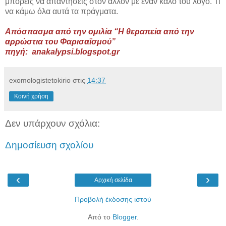
μπορείς να απαντήσεις στον άλλον με έναν καλό του λόγο. Τι
να κάμω όλα αυτά τα πράγματα.
Απόσπασμα από την ομιλία “Η θεραπεία από την
αρρώστια του Φαρισαϊσμού”
πηγή: anakalypsi.blogspot.gr
exomologistetokirio
στις
14:37
Κοινή χρήση
Δεν υπάρχουν σχόλια:
Δημοσίευση σχολίου
‹
›
Αρχική σελίδα
Προβολή έκδοσης ιστού
Από το
Blogger
.