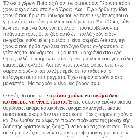
Έλεγε ο γέρων Παίσιος όταν τον ρωτούσαν: Γέροντα πόσα
χρόνια έχεις εσύ στο Άγιο Όρος; Λέει: Εγώ ήρθα την ίδια
χρονιά που ήρθε το μουλάρι του γείτονα. Ο γείτονας του ο
γερό-Ζήτος είχε ένα μουλάρι και ξέρετε στο Άγιο Όρος κάθε
κελί έχει και ένα ζώο, ένα μουλάρι που κουβαλούν τα
πράγματά τους. Ε, το ζώο αυτό ζει πολλά χρόνια δεν
αγοράζεις κάθε μέρα μουλάρια, είναι ακριβά. Λοιπόν, την
χρονιά που ήρθα εγώ λέει στο Άγιο Όρος αγόρασε και ο
γείτονας το μουλάρι του. Έχομε τα ίδια χρόνια στο Άγιο
Όρος, αλλά το καημένο εκείνο έμεινε μουλάρι και εγώ το ίδιο
έμεινα. Δεν άλλαξα. Λοιπόν λέμε πολλές φορές εγώ έχω
σαράντα χρόνια και το λέμε εμείς οι παπάδες και οι
καλόγεροι αυτά τα πράγματα. Έχω σαράντα χρόνια στο
μοναστήρι. Μα τα χρόνια είναι εις βάρος σου.
Ο Θεός θα σου πει:
Σαράντα χρόνια και ακόμα δεν
κατάφερες να γίνεις τίποτα;
Έχεις σαράντα χρόνια ακόμα
θυμώνεις, ακόμα κατακρίνεις, ακόμα αντιλογείς, ακόμα
αντιστασαι, ακόμα δεν υποτάσσεσαι; Έχεις σαράντα χρόνια
και δεν έμαθες το άλφα, το πρώτο πράγματα της μοναχικής
ζωής της χριστιανικής ζωής; Τι να κάμω τα χρόνια σου; Τι να
σε κάμω αν έχεις πενήντα χρόνια με ψωμολογήσε και δεν