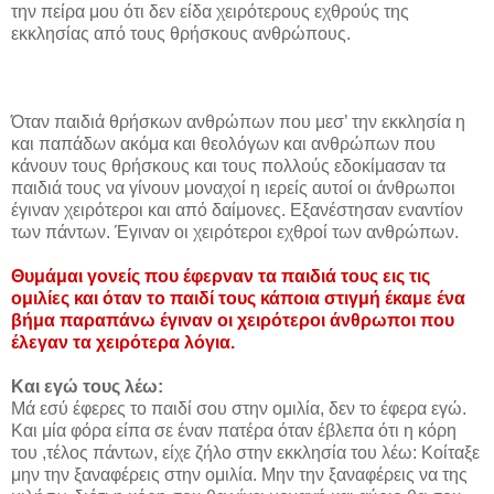
την πείρα μου ότι δεν είδα χειρότερους εχθρούς της
εκκλησίας από τους θρήσκους ανθρώπους.
Όταν παιδιά θρήσκων ανθρώπων που μεσ’ την εκκλησία η
και παπάδων ακόμα και θεολόγων και ανθρώπων που
κάνουν τους θρήσκους και τους πολλούς εδοκίμασαν τα
παιδιά τους να γίνουν μοναχοί η ιερείς αυτοί οι άνθρωποι
έγιναν χειρότεροι και από δαίμονες. Εξανέστησαν εναντίον
των πάντων. Έγιναν οι χειρότεροι εχθροί των ανθρώπων.
Θυμάμαι γονείς που έφερναν τα παιδιά τους εις τις
ομιλίες και όταν το παιδί τους κάποια στιγμή έκαμε ένα
βήμα παραπάνω έγιναν οι χειρότεροι άνθρωποι που
έλεγαν τα χειρότερα λόγια.
Και εγώ τους λέω:
Mά εσύ έφερες το παιδί σου στην ομιλία, δεν το έφερα εγώ.
Και μία φόρα είπα σε έναν πατέρα όταν έβλεπα ότι η κόρη
του ,τέλος πάντων, είχε ζήλο στην εκκλησία του λέω: Κοίταξε
μην την ξαναφέρεις στην ομιλία. Μην την ξαναφέρεις να της