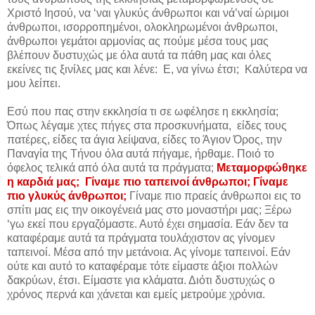
Χριστό Ιησού, να ‘ναι γλυκύς άνθρωποι και νά’ναί ώριμοι
άνθρωποι, ισορροπημένοι, ολοκληρωμένοι άνθρωποι,
άνθρωποι γεμάτοι αρμονίας ας πούμε μέσα τους μας
βλέπουν δυστυχώς με όλα αυτά τα πάθη μας και όλες
εκείνες τις ξινίλες μας και λένε: E, να γίνω έτσι; Καλύτερα να
μου λείπει.
Εσύ που πας στην εκκλησία τι σε ωφέλησε η εκκλησία;
Όπως λέγαμε χτες πήγες στα προσκυνήματα, είδες τους
πατέρες, είδες τα άγια λείψανα, είδες το Άγιον Όρος, την
Παναγία της Τήνου όλα αυτά πήγαμε, ήρθαμε. Ποιό το
όφελος τελικά από όλα αυτά τα πράγματα;
Μεταμορφώθηκε
η καρδιά μας; Γίναμε πιο ταπεινοί άνθρωποι; Γίναμε
πιο γλυκύς άνθρωποι;
Γίναμε πιο πραείς άνθρωποι εις το
σπίτι μας εις την οικογένειά μας στο μοναστήρι μας; Ξέρω
‘γω εκεί που εργαζόμαστε. Αυτό έχει σημασία. Εάν δεν τα
καταφέραμε αυτά τα πράγματα τουλάχιστον ας γίνομεν
ταπεινοί. Μέσα από την μετάνοια. Ας γίνομε ταπεινοί. Εάν
ούτε και αυτό το καταφέραμε τότε είμαστε άξιοι πολλών
δακρύων, έτσι. Είμαστε για κλάματα. Διότι δυστυχώς ο
χρόνος περνά και χάνεται και εμείς μετρούμε χρόνια.