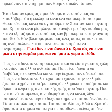
αρκούνταν στην τήρηση των θρησκευτικών τύπων.
Έτσι λοιπόν εμείς ας προσέξουμε τον εαυτόν μας να
καταλάβομε ότι η εκκλησία είναι ένα νοσοκομείο που μας
θεραπεύει μας κάνει να αγαπούμε τον Χριστόν και η αγάπη
του Χριστού είναι μία φλόγα που ανάβει μεσ’ την καρδιά μας
και να εξετάζομε τον εαυτό μας εάν βρισκόμαστε στην αγάπη
του Θεού. Εάν βλέπομε μέσα μας όλες αυτές τις κακίες και
τις ανιδιοτέλειες και τις πονηρίες τότε πρέπει να
ανησυχούμε.
Γιατί δεν είναι δυνατό ο Χριστός να είναι
μέσα στην καρδιά μας και να ‘μαστε γεμάτοι ξύδι.
Πως είναι δυνατό να προσεύχεσαι και να είσαι γεμάτος χολή
εναντίον του άλλου ανθρώπου. Πως είναι δυνατό να
διαβάζεις το ευαγγέλιο και να μην δέχεσαι τον αδερφό σου.
Πως είναι δυνατό να λες έχω τόσα χρόνια στην εκκλησία,
έχω τόσα χρόνια που ‘μαι μοναχός κληρικός η οτιδήποτε και
όμως το άλφα της πνευματικής ζωής που ‘ναι η αγάπη. Που
‘ναι το νά υπομένεις τον αδερφό σου, να κάνεις λίγο
υπομονή με το να μην το δέχεσαι σημαίνει τίποτα δεν έκαμες.
Τίποτα απολύτως τίποτα. Τίποτα απολύτως. Εδώ ο Χριστός
έφτασε στο σημείο να πει για τις παρθένες εκείνες ότι δεν