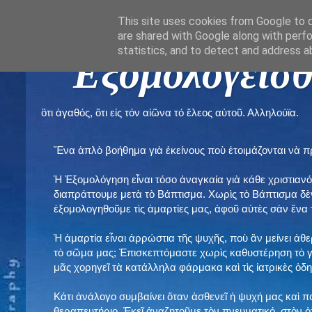
This site uses cookies from Google to de
are shared with Google along with perfo
statistics, and to detect and address a
" Εξομολογεῖσθ
ὃτι ἀγαθός, ὃτι εἰς τόν αἰῶνα τό ἔλεος αὐτοῦ. Αλληλούϊα.
Ἕνα ἁπλὸ βοήθημα γιὰ ἐκείνους ποὺ ἑτοιμάζονται νὰ 
Ἡ Ἐξομολόγηση εἶναι τόσο ἀναγκαία γιὰ κάθε χριστιανό
διαπράττουμε μετὰ τὸ Βάπτισμα. Χωρὶς τὸ Βάπτισμα δ
ἐξομολογηθοῦμε τὶς ἁμαρτίες μας, ἀφοῦ αὐτὲς σὰν ἕνα 
Ἡ ἁμαρτία εἶναι ἀρρώστια τῆς ψυχῆς, ποὺ ἂν μείνει ἀθ
τὸ σῶμα μας; Ἐπισκεπτόμαστε χωρὶς καθυστέρηση τὸ γι
μᾶς χορηγεῖ τὰ κατάλληλα φάρμακα καὶ τὶς ἰατρικὲς ὁ
Κάτι ἀνάλογο συμβαίνει ὅταν ἀσθενεῖ ἡ ψυχή μας καὶ 
θεραπευτήριο. Ἐκεῖ ἀναζητοῦμε τὸν πνευματικό, στὸν ὁ