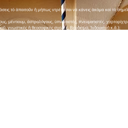
τάσεις τὸ ἀπαιτοῦν ἢ μήπως ντρέπεσαι νὰ κάνεις ἀκόμα καὶ τὸ σημε
ς, μέντιουμ, ἀστρολόγους, ὑπνωτιστές, πνευματιστές, χαρτορίχτρε
οῦ, γνωστικὲς ἢ θεοσοφικὲς σχολές, Βουδισμό, Ἰνδουισμὸ κ.ἅ.);
ι μὲ τὸ ξεμάτιασμα καὶ δίνεις σημασία στὶς διάφορες προλήψεις καὶ 
ρωί, βράδυ, πρὶν καὶ μετὰ τὰ γεύματα) ἢ στὴν Ἐκκλησία (κάθε Κυρι
ς εὐεργεσίες Του;
ελῆ βιβλία;
ν Τετάρτη καὶ τὴν Παρασκευὴ καὶ τὶς ἄλλες περιόδους τῶν Νηστειῶν
ας, ὑστέρα ἀπὸ τὴν κατάλληλη προετοιμασία καὶ τὴν ἔγκριση τοῦ π
ας ἢ τῶν Ἁγίων μας;
 ἢ ὑπόσχεσή σου στὸν Θεό;