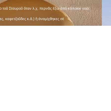
ῖο τοῦ Σταυροῦ ὅταν λ.χ. περνᾶς ἔξω ἀπὸ κάποιον ναό;
ς, καφετζοῦδες κ.ἅ.) ἢ ἀναμίχθηκες σὲ
δεισιδαιμονίες (π.χ. «τὸ 13 εἶναι γρουσούζικος
ακὴ καὶ τὶς μεγάλες γιορτές), εὐγνωμονώντας
;
νευματικοῦ σου;