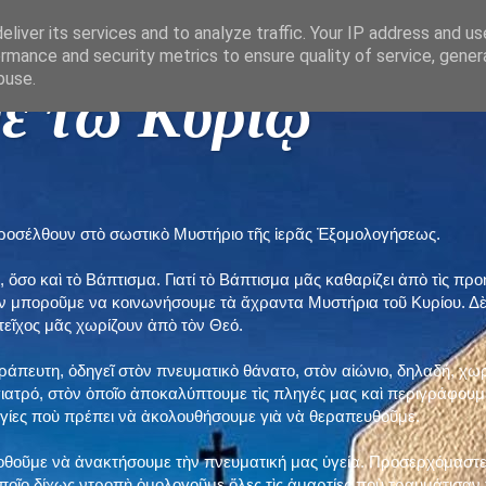
liver its services and to analyze traffic. Your IP address and u
rmance and security metrics to ensure quality of service, gene
buse.
ε τῶ Κυρίῳ "
προσέλθουν στὸ σωστικὸ Μυστήριο τῆς ἱερᾶς Ἐξομολογήσεως.
, ὅσο καὶ τὸ Βάπτισμα. Γιατί τὸ Βάπτισμα μᾶς καθαρίζει ἀπὸ τὶς 
ὲν μποροῦμε να κοινωνήσουμε τὰ ἄχραντα Μυστήρια τοῦ Κυρίου. Δ
τεῖχος μᾶς χωρίζουν ἀπὸ τὸν Θεό.
εράπευτη, ὁδηγεῖ στὸν πνευματικὸ θάνατο, στὸν αἰώνιο, δηλαδή, χω
ατρό, στὸν ὁποῖο ἀποκαλύπτουμε τὶς πληγές μας καὶ περιγράφουμε
δηγίες ποὺ πρέπει νὰ ἀκολουθήσουμε γιὰ νὰ θεραπευθοῦμε.
ποθοῦμε νὰ ἀνακτήσουμε τὴν πνευματική μας ὑγεία. Προσερχόμαστε
ποῖο δίχως ντροπὴ ὁμολογοῦμε ὅλες τὶς ἁμαρτίες ποὺ τραυμάτισαν τ