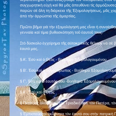
συγχωρητικὴ εὐχὴ καὶ θά μᾶς ἀπευθύνει τὶς ἁρμόζουσες
παρὼν σὲ ὅλη τη διάρκεια τῆς Ἐξομολογήσεως, μᾶς χορ
ἀπὸ τὴν ἀρρώστια τῆς ἁμαρτίας.
Πρῶτο βῆμα γιὰ τὴν ἐξομολόγησή μας εἶναι ἡ συναίσθησ
γενναία καὶ τίμια βυθοσκόπηση τοῦ ἑαυτοῦ τους.
Στὸ δύσκολο ἐγχείρημα τῆς αὐτοκριτικῆς θέλουν νὰ σὲ
ἑαυτό μας
.
§
Α'. Ἐσὺ καὶ ὁ Θεὸς - Βοήθημα Ἐξομολογουμένου
§
Β'. Ἐσὺ καὶ ὁ συνάνθρωπος - Βοήθημα Ἐξομολογουμ
§
Γ'. Ἐσὺ καὶ ὁ ἑαυτός σου -Βοήθημα Ἐξομολογουμένου
§ Α'. Ἐσὺ καὶ ὁ Θεὸς
§ Πιστεύεις ὁλόψυχα στὸν Τριαδικὸ θεό, τὸν Πατέρα, τὸ
§ Ἐμπιστεύεσαι ἀκλόνητα τὸν ἑαυτό σου στὴν πατρικὴ Π