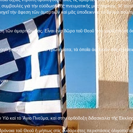
 συμβουλὲς γιὰ τὴν εὐόδωση τῆς πνευματικῆς μας πορείας. Μ' αὐτὸ
ηγεῖ τὴν ἄφεση τῶν ἁμαρτιῶν καὶ μᾶς ὑποδεικνύει τὸ δρόμο ποὺ 
η τῶν ἁμαρτιῶν μας. Εἶναι ἕνα δῶρο τοῦ Θεοῦ ποὺ χαρίζεται σὲ ὅσ
 βοηθήσουν τὰ παρακάτω ἐρωτήματα, τὰ ὁποῖα ἀφοροῦν στὶς σχέσει
ένου
ν Υἱὸ καὶ τὸ Ἅγιο Πνεῦμα, καὶ στὴν ὀρθόδοξη διδασκαλία τῆς Ἐκκλη
ρόνοια τοῦ Θεοῦ ἢ μήπως στὶς δυσάρεστες περιστάσεις ὀλιγοπιστεῖς