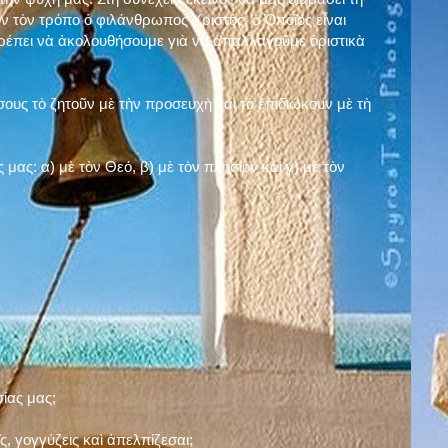
ν τὸν τρόπο ὁ φιλάνθρωπος Χριστός, ὁ Ὁποῖος εἶναι
πρέπει νὰ ἀκολουθήσουμε γιὰ νὰ ἀπαλλαγοῦμε ὁριστικὰ
ους τὸ ζητοῦν μὲ τὴν προσευχὴ καὶ τὸ ἐπιδιώκουν μὲ τὴ
ς μας: α)
μὲ τὸν Θεό
, β)
μὲ τὸν πλησίον
καὶ γ)
μὲ τὸν
σίας μας;
, γογγύζεις καὶ ἀπελπίζεσαι;