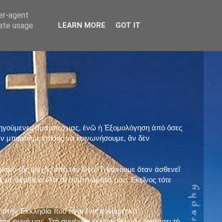
ser-agent
rate usage
LEARN MORE
GOT IT
προηγούμενες ἁμαρτίες μας, ἐνῶ ἡ Ἐξομολόγηση ἀπὸ ὅσες
ὲν μποροῦμε ἐπίσης νὰ κοινωνήσουμε, ἂν δὲν
ρισμὸ τῆς ψυχῆς ἀπὸ τὸν Θεό. Τί κάνουμε ὅταν ἀσθενεῖ
 μὲ ἀκρίβεια ὅλα τὰ συμπτώματά μας. Ἐκεῖνος τότε
 στὴν Ἐκκλησία ποὺ εἶναι ἕνα πνευματικὸ
ὴν ψυχή μας. Στὴ συνέχεια ἐκεῖνος θὰ μᾶς διαβάσει τὴ