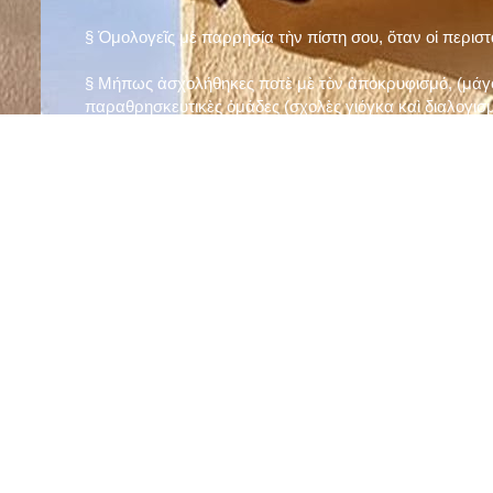
§ Ὁμολογεῖς μὲ παρρησία τὴν πίστη σου, ὅταν οἱ περισ
§ Μήπως ἀσχολήθηκες ποτὲ μὲ τὸν ἀποκρυφισμό, (μάγου
παραθρησκευτικὲς ὁμάδες (σχολὲς γιόγκα καὶ διαλογισμ
§ Μήπως πιστεύεις στὴν τύχη καὶ στὰ ὄνειρα ἢ ἀσχολεῖσα
ἀριθμός», «τὸ πέταλο φέρνει γούρι» κ.λπ.);
§ Προσεύχεσαι τακτικὰ καὶ προσεκτικὰ στὸ σπίτι σου (π
πρωτίστως τὸν Θεὸ γιὰ τὶς ποικίλες, φανερὲς καὶ ἀφανεῖ
§ Μελετᾶς καθημερινὰ τὴν Ἁγία Γραφὴ καὶ ἄλλα ψυχωφ
§ Νηστεύεις, ἂν δὲν ὑπάρχουν σοβαροὶ λόγοι ὑγείας, τὴ
§ Προσέρχεσαι τακτικὰ στὸ Μυστήριο τῆς Θείας Κοινωνί
§ Μήπως βλαστημᾶς τὸ ὄνομα τοῦ Χρίστου, τῆς Παναγί
§ Μήπως ὁρκίζεσαι χωρὶς λόγο ἢ ἀθέτησες τυχὸν ὅρκο