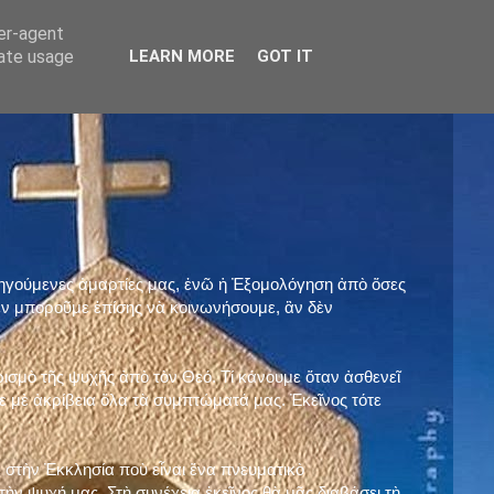
ser-agent
rate usage
LEARN MORE
GOT IT
προηγούμενες ἁμαρτίες μας, ἐνῶ ἡ Ἐξομολόγηση ἀπὸ ὅσες
ὲν μποροῦμε ἐπίσης νὰ κοινωνήσουμε, ἂν δὲν
ρισμὸ τῆς ψυχῆς ἀπὸ τὸν Θεό. Τί κάνουμε ὅταν ἀσθενεῖ
 μὲ ἀκρίβεια ὅλα τὰ συμπτώματά μας. Ἐκεῖνος τότε
 στὴν Ἐκκλησία ποὺ εἶναι ἕνα πνευματικὸ
ὴν ψυχή μας. Στὴ συνέχεια ἐκεῖνος θὰ μᾶς διαβάσει τὴ