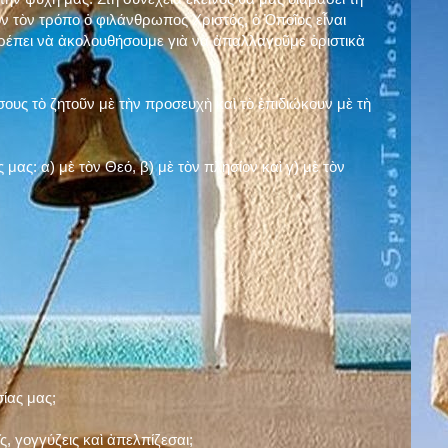
ν τὸν τρόπο ὁ φιλάνθρωπος Χριστός, ὁ Ὁποῖος εἶναι
πρέπει νὰ ἀκολουθήσουμε γιὰ νὰ ἀπαλλαγοῦμε ὁριστικὰ
ους τὸ ζητοῦν μὲ τὴν προσευχὴ καὶ τὸ ἐπιδιώκουν μὲ τὴ
ς μας: α)
μὲ τὸν Θεό
, β)
μὲ τὸν πλησίον
καὶ γ)
μὲ τὸν
σίας μας;
, γογγύζεις καὶ ἀπελπίζεσαι;