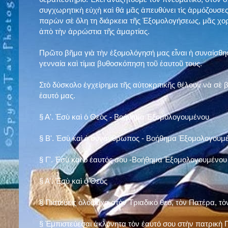
συγχωρητικὴ εὐχὴ καὶ θά μᾶς ἀπευθύνει τὶς ἁρμόζουσες
παρὼν σὲ ὅλη τη διάρκεια τῆς Ἐξομολογήσεως, μᾶς χορ
ἀπὸ τὴν ἀρρώστια τῆς ἁμαρτίας.
Πρῶτο βῆμα γιὰ τὴν ἐξομολόγησή μας εἶναι ἡ συναίσθησ
γενναία καὶ τίμια βυθοσκόπηση τοῦ ἑαυτοῦ τους.
Στὸ δύσκολο ἐγχείρημα τῆς αὐτοκριτικῆς θέλουν νὰ σὲ
ἑαυτό μας
.
§
Α'. Ἐσὺ καὶ ὁ Θεὸς - Βοήθημα Ἐξομολογουμένου
§
Β'. Ἐσὺ καὶ ὁ συνάνθρωπος - Βοήθημα Ἐξομολογουμ
§
Γ'. Ἐσὺ καὶ ὁ ἑαυτός σου -Βοήθημα Ἐξομολογουμένου
§ Α'. Ἐσὺ καὶ ὁ Θεὸς
§ Πιστεύεις ὁλόψυχα στὸν Τριαδικὸ θεό, τὸν Πατέρα, τὸ
§ Ἐμπιστεύεσαι ἀκλόνητα τὸν ἑαυτό σου στὴν πατρικὴ Π