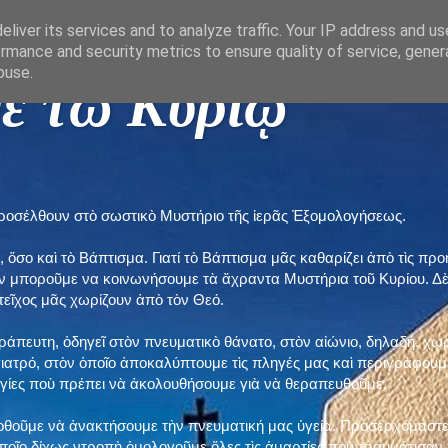
liver its services and to analyze traffic. Your IP address and u
rmance and security metrics to ensure quality of service, gene
buse.
ε τῶ Κυρίῳ "
προσέλθουν στὸ σωστικὸ Μυστήριο τῆς ἱερᾶς Ἐξομολογήσεως.
, ὅσο καὶ τὸ Βάπτισμα. Γιατί τὸ Βάπτισμα μᾶς καθαρίζει ἀπὸ τὶς 
ὲν μποροῦμε να κοινωνήσουμε τὰ ἄχραντα Μυστήρια τοῦ Κυρίου. Δ
τεῖχος μᾶς χωρίζουν ἀπὸ τὸν Θεό.
εράπευτη, ὁδηγεῖ στὸν πνευματικὸ θάνατο, στὸν αἰώνιο, δηλαδή, χω
ατρό, στὸν ὁποῖο ἀποκαλύπτουμε τὶς πληγές μας καὶ περιγράφουμε
δηγίες ποὺ πρέπει νὰ ἀκολουθήσουμε γιὰ νὰ θεραπευθοῦμε.
ποθοῦμε νὰ ἀνακτήσουμε τὴν πνευματική μας ὑγεία. Προσερχόμαστε
ποῖο δίχως ντροπὴ ὁμολογοῦμε ὅλες τὶς ἁμαρτίες ποὺ τραυμάτισαν τ