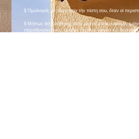
§ Ὁμολογεῖς μὲ παρρησία τὴν πίστη σου, ὅταν οἱ περισ
§ Μήπως ἀσχολήθηκες ποτὲ μὲ τὸν ἀποκρυφισμό, (μάγου
παραθρησκευτικὲς ὁμάδες (σχολὲς γιόγκα καὶ διαλογισμ
§ Μήπως πιστεύεις στὴν τύχη καὶ στὰ ὄνειρα ἢ ἀσχολεῖσα
ἀριθμός», «τὸ πέταλο φέρνει γούρι» κ.λπ.);
§ Προσεύχεσαι τακτικὰ καὶ προσεκτικὰ στὸ σπίτι σου (π
πρωτίστως τὸν Θεὸ γιὰ τὶς ποικίλες, φανερὲς καὶ ἀφανεῖ
§ Μελετᾶς καθημερινὰ τὴν Ἁγία Γραφὴ καὶ ἄλλα ψυχωφ
§ Νηστεύεις, ἂν δὲν ὑπάρχουν σοβαροὶ λόγοι ὑγείας, τὴ
§ Προσέρχεσαι τακτικὰ στὸ Μυστήριο τῆς Θείας Κοινωνί
§ Μήπως βλαστημᾶς τὸ ὄνομα τοῦ Χρίστου, τῆς Παναγί
§ Μήπως ὁρκίζεσαι χωρὶς λόγο ἢ ἀθέτησες τυχὸν ὅρκο