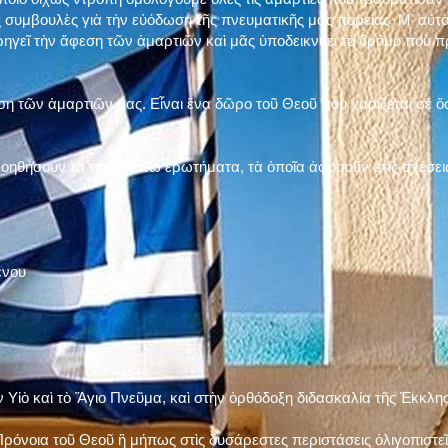
 συμβουλὲς γιὰ τὴν εὐόδωση τῆς πνευματικῆς μας πορείας. Μ' αὐτὸ
ηγεῖ τὴν ἄφεση τῶν ἁμαρτιῶν καὶ μᾶς ὑποδεικνύει τὸ δρόμο ποὺ 
η τῶν ἁμαρτιῶν μας. Εἶναι ἕνα δῶρο τοῦ Θεοῦ ποὺ χαρίζεται σὲ ὅσ
 βοηθήσουν τὰ παρακάτω ἐρωτήματα, τὰ ὁποῖα ἀφοροῦν στὶς σχέσει
ένου
ν Υἱὸ καὶ τὸ Ἅγιο Πνεῦμα, καὶ στὴν ὀρθόδοξη διδασκαλία τῆς Ἐκκλη
ρόνοια τοῦ Θεοῦ ἢ μήπως στὶς δυσάρεστες περιστάσεις ὀλιγοπιστεῖς