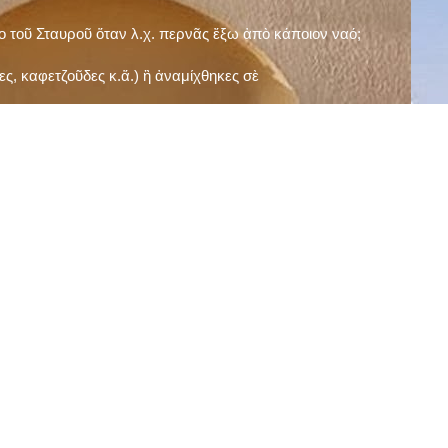
ῖο τοῦ Σταυροῦ ὅταν λ.χ. περνᾶς ἔξω ἀπὸ κάποιον ναό;
ς, καφετζοῦδες κ.ἅ.) ἢ ἀναμίχθηκες σὲ
δεισιδαιμονίες (π.χ. «τὸ 13 εἶναι γρουσούζικος
ακὴ καὶ τὶς μεγάλες γιορτές), εὐγνωμονώντας
;
νευματικοῦ σου;