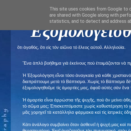
This site uses cookies from Google to de
are shared with Google along with perfo
statistics, and to detect and address a
" Εξομολογεῖσθ
ὃτι ἀγαθός, ὃτι εἰς τόν αἰῶνα τό ἔλεος αὐτοῦ. Αλληλούϊα.
Ἕνα ἁπλὸ βοήθημα γιὰ ἐκείνους ποὺ ἑτοιμάζονται νὰ 
Ἡ Ἐξομολόγηση εἶναι τόσο ἀναγκαία γιὰ κάθε χριστιανό
διαπράττουμε μετὰ τὸ Βάπτισμα. Χωρὶς τὸ Βάπτισμα δ
ἐξομολογηθοῦμε τὶς ἁμαρτίες μας, ἀφοῦ αὐτὲς σὰν ἕνα 
Ἡ ἁμαρτία εἶναι ἀρρώστια τῆς ψυχῆς, ποὺ ἂν μείνει ἀθ
τὸ σῶμα μας; Ἐπισκεπτόμαστε χωρὶς καθυστέρηση τὸ γι
μᾶς χορηγεῖ τὰ κατάλληλα φάρμακα καὶ τὶς ἰατρικὲς ὁ
Κάτι ἀνάλογο συμβαίνει ὅταν ἀσθενεῖ ἡ ψυχή μας καὶ 
θεραπευτήριο. Ἐκεῖ ἀναζητοῦμε τὸν πνευματικό, στὸν ὁ