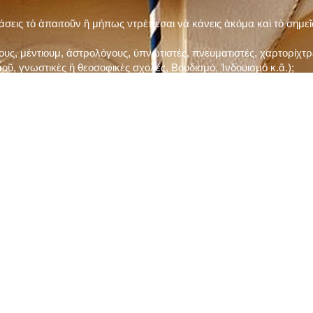
τάσεις τὸ ἀπαιτοῦν ἢ μήπως ντρέπεσαι νὰ κάνεις ἀκόμα καὶ τὸ σημε
ς, μέντιουμ, ἀστρολόγους, ὑπνωτιστές, πνευματιστές, χαρτορίχτρε
οῦ, γνωστικὲς ἢ θεοσοφικὲς σχολές, Βουδισμό, Ἰνδουισμὸ κ.ἅ.);
ι μὲ τὸ ξεμάτιασμα καὶ δίνεις σημασία στὶς διάφορες προλήψεις καὶ 
ρωί, βράδυ, πρὶν καὶ μετὰ τὰ γεύματα) ἢ στὴν Ἐκκλησία (κάθε Κυρι
ς εὐεργεσίες Του;
ελῆ βιβλία;
ν Τετάρτη καὶ τὴν Παρασκευὴ καὶ τὶς ἄλλες περιόδους τῶν Νηστειῶν
ας, ὑστέρα ἀπὸ τὴν κατάλληλη προετοιμασία καὶ τὴν ἔγκριση τοῦ π
ας ἢ τῶν Ἁγίων μας;
 ἢ ὑπόσχεσή σου στὸν Θεό;