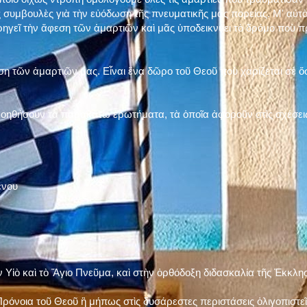
 συμβουλὲς γιὰ τὴν εὐόδωση τῆς πνευματικῆς μας πορείας. Μ' αὐτὸ
ηγεῖ τὴν ἄφεση τῶν ἁμαρτιῶν καὶ μᾶς ὑποδεικνύει τὸ δρόμο ποὺ 
η τῶν ἁμαρτιῶν μας. Εἶναι ἕνα δῶρο τοῦ Θεοῦ ποὺ χαρίζεται σὲ ὅσ
 βοηθήσουν τὰ παρακάτω ἐρωτήματα, τὰ ὁποῖα ἀφοροῦν στὶς σχέσει
ένου
ν Υἱὸ καὶ τὸ Ἅγιο Πνεῦμα, καὶ στὴν ὀρθόδοξη διδασκαλία τῆς Ἐκκλη
ρόνοια τοῦ Θεοῦ ἢ μήπως στὶς δυσάρεστες περιστάσεις ὀλιγοπιστεῖς