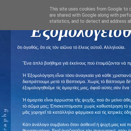
This site uses cookies from Google to de
are shared with Google along with perfo
statistics, and to detect and address a
" Εξομολογεῖσθ
ὃτι ἀγαθός, ὃτι εἰς τόν αἰῶνα τό ἔλεος αὐτοῦ. Αλληλούϊα.
Ἕνα ἁπλὸ βοήθημα γιὰ ἐκείνους ποὺ ἑτοιμάζονται νὰ 
Ἡ Ἐξομολόγηση εἶναι τόσο ἀναγκαία γιὰ κάθε χριστιανό
διαπράττουμε μετὰ τὸ Βάπτισμα. Χωρὶς τὸ Βάπτισμα δ
ἐξομολογηθοῦμε τὶς ἁμαρτίες μας, ἀφοῦ αὐτὲς σὰν ἕνα 
Ἡ ἁμαρτία εἶναι ἀρρώστια τῆς ψυχῆς, ποὺ ἂν μείνει ἀθ
τὸ σῶμα μας; Ἐπισκεπτόμαστε χωρὶς καθυστέρηση τὸ γι
μᾶς χορηγεῖ τὰ κατάλληλα φάρμακα καὶ τὶς ἰατρικὲς ὁ
Κάτι ἀνάλογο συμβαίνει ὅταν ἀσθενεῖ ἡ ψυχή μας καὶ 
θεραπευτήριο. Ἐκεῖ ἀναζητοῦμε τὸν πνευματικό, στὸν ὁ