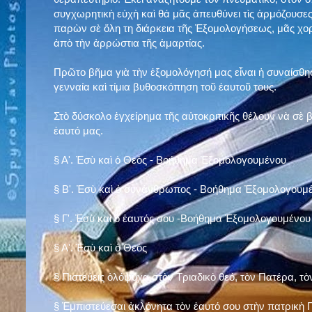
συγχωρητικὴ εὐχὴ καὶ θά μᾶς ἀπευθύνει τὶς ἁρμόζουσες
παρὼν σὲ ὅλη τη διάρκεια τῆς Ἐξομολογήσεως, μᾶς χορ
ἀπὸ τὴν ἀρρώστια τῆς ἁμαρτίας.
Πρῶτο βῆμα γιὰ τὴν ἐξομολόγησή μας εἶναι ἡ συναίσθησ
γενναία καὶ τίμια βυθοσκόπηση τοῦ ἑαυτοῦ τους.
Στὸ δύσκολο ἐγχείρημα τῆς αὐτοκριτικῆς θέλουν νὰ σὲ
ἑαυτό μας
.
§
Α'. Ἐσὺ καὶ ὁ Θεὸς - Βοήθημα Ἐξομολογουμένου
§
Β'. Ἐσὺ καὶ ὁ συνάνθρωπος - Βοήθημα Ἐξομολογουμ
§
Γ'. Ἐσὺ καὶ ὁ ἑαυτός σου -Βοήθημα Ἐξομολογουμένου
§ Α'. Ἐσὺ καὶ ὁ Θεὸς
§ Πιστεύεις ὁλόψυχα στὸν Τριαδικὸ θεό, τὸν Πατέρα, τὸ
§ Ἐμπιστεύεσαι ἀκλόνητα τὸν ἑαυτό σου στὴν πατρικὴ Π