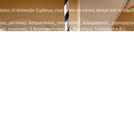
τάσεις τὸ ἀπαιτοῦν ἢ μήπως ντρέπεσαι νὰ κάνεις ἀκόμα καὶ τὸ σημε
ς, μέντιουμ, ἀστρολόγους, ὑπνωτιστές, πνευματιστές, χαρτορίχτρε
οῦ, γνωστικὲς ἢ θεοσοφικὲς σχολές, Βουδισμό, Ἰνδουισμὸ κ.ἅ.);
ι μὲ τὸ ξεμάτιασμα καὶ δίνεις σημασία στὶς διάφορες προλήψεις καὶ 
ρωί, βράδυ, πρὶν καὶ μετὰ τὰ γεύματα) ἢ στὴν Ἐκκλησία (κάθε Κυρι
ς εὐεργεσίες Του;
ελῆ βιβλία;
ν Τετάρτη καὶ τὴν Παρασκευὴ καὶ τὶς ἄλλες περιόδους τῶν Νηστειῶν
ας, ὑστέρα ἀπὸ τὴν κατάλληλη προετοιμασία καὶ τὴν ἔγκριση τοῦ π
ας ἢ τῶν Ἁγίων μας;
 ἢ ὑπόσχεσή σου στὸν Θεό;