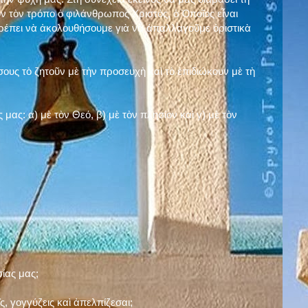
ν τὸν τρόπο ὁ φιλάνθρωπος Χριστός, ὁ Ὁποῖος εἶναι
πρέπει νὰ ἀκολουθήσουμε γιὰ νὰ ἀπαλλαγοῦμε ὁριστικὰ
ους τὸ ζητοῦν μὲ τὴν προσευχὴ καὶ τὸ ἐπιδιώκουν μὲ τὴ
ς μας: α)
μὲ τὸν Θεό
, β)
μὲ τὸν πλησίον
καὶ γ)
μὲ τὸν
σίας μας;
, γογγύζεις καὶ ἀπελπίζεσαι;