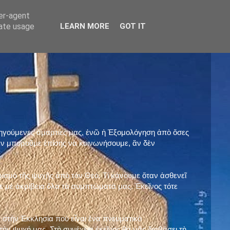
ser-agent
rate usage
LEARN MORE
GOT IT
προηγούμενες ἁμαρτίες μας, ἐνῶ ἡ Ἐξομολόγηση ἀπὸ ὅσες
ὲν μποροῦμε ἐπίσης νὰ κοινωνήσουμε, ἂν δὲν
ρισμὸ τῆς ψυχῆς ἀπὸ τὸν Θεό. Τί κάνουμε ὅταν ἀσθενεῖ
 μὲ ἀκρίβεια ὅλα τὰ συμπτώματά μας. Ἐκεῖνος τότε
 στὴν Ἐκκλησία ποὺ εἶναι ἕνα πνευματικὸ
ὴν ψυχή μας. Στὴ συνέχεια ἐκεῖνος θὰ μᾶς διαβάσει τὴ