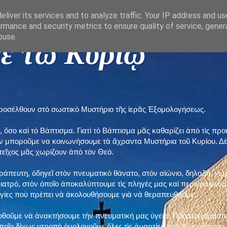
liver its services and to analyze traffic. Your IP address and u
rmance and security metrics to ensure quality of service, gene
buse.
ε τῶ Κυρίῳ "
προσέλθουν στὸ σωστικὸ Μυστήριο τῆς ἱερᾶς Ἐξομολογήσεως.
, ὅσο καὶ τὸ Βάπτισμα. Γιατί τὸ Βάπτισμα μᾶς καθαρίζει ἀπὸ τὶς 
ὲν μποροῦμε να κοινωνήσουμε τὰ ἄχραντα Μυστήρια τοῦ Κυρίου. Δ
τεῖχος μᾶς χωρίζουν ἀπὸ τὸν Θεό.
εράπευτη, ὁδηγεῖ στὸν πνευματικὸ θάνατο, στὸν αἰώνιο, δηλαδή, χω
ατρό, στὸν ὁποῖο ἀποκαλύπτουμε τὶς πληγές μας καὶ περιγράφουμε
δηγίες ποὺ πρέπει νὰ ἀκολουθήσουμε γιὰ νὰ θεραπευθοῦμε.
ποθοῦμε νὰ ἀνακτήσουμε τὴν πνευματική μας ὑγεία. Προσερχόμαστε
ποῖο δίχως ντροπὴ ὁμολογοῦμε ὅλες τὶς ἁμαρτίες ποὺ τραυμάτισαν τ