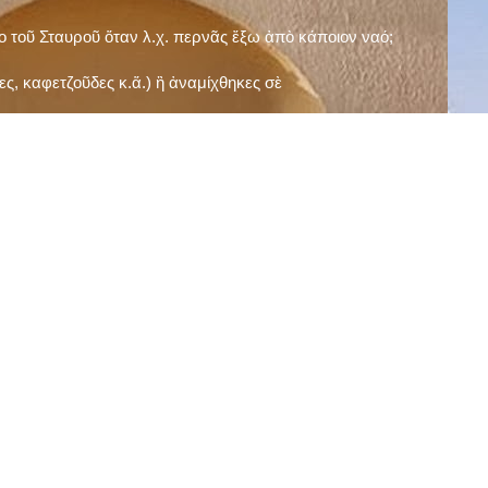
ῖο τοῦ Σταυροῦ ὅταν λ.χ. περνᾶς ἔξω ἀπὸ κάποιον ναό;
ς, καφετζοῦδες κ.ἅ.) ἢ ἀναμίχθηκες σὲ
δεισιδαιμονίες (π.χ. «τὸ 13 εἶναι γρουσούζικος
ακὴ καὶ τὶς μεγάλες γιορτές), εὐγνωμονώντας
;
νευματικοῦ σου;