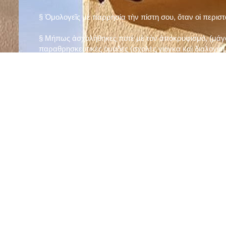
§ Ὁμολογεῖς μὲ παρρησία τὴν πίστη σου, ὅταν οἱ περισ
§ Μήπως ἀσχολήθηκες ποτὲ μὲ τὸν ἀποκρυφισμό, (μάγου
παραθρησκευτικὲς ὁμάδες (σχολὲς γιόγκα καὶ διαλογισμ
§ Μήπως πιστεύεις στὴν τύχη καὶ στὰ ὄνειρα ἢ ἀσχολεῖσα
ἀριθμός», «τὸ πέταλο φέρνει γούρι» κ.λπ.);
§ Προσεύχεσαι τακτικὰ καὶ προσεκτικὰ στὸ σπίτι σου (π
πρωτίστως τὸν Θεὸ γιὰ τὶς ποικίλες, φανερὲς καὶ ἀφανεῖ
§ Μελετᾶς καθημερινὰ τὴν Ἁγία Γραφὴ καὶ ἄλλα ψυχωφ
§ Νηστεύεις, ἂν δὲν ὑπάρχουν σοβαροὶ λόγοι ὑγείας, τὴ
§ Προσέρχεσαι τακτικὰ στὸ Μυστήριο τῆς Θείας Κοινωνί
§ Μήπως βλαστημᾶς τὸ ὄνομα τοῦ Χρίστου, τῆς Παναγί
§ Μήπως ὁρκίζεσαι χωρὶς λόγο ἢ ἀθέτησες τυχὸν ὅρκο