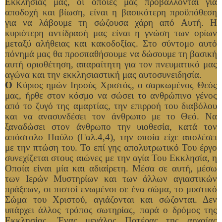
Εκκλησίας μας, οι οποίες μας προβάλλονται για
αποδοχή και βίωση, είναι η βασικότερη προϋπόθεση
για να λάβουμε τη σώζουσα χάρη από Αυτή. Η
κυριότερη αντίδρασή μας είναι η γνώση των ορίων
μεταξύ αλήθειας και κακοδοξίας. Στο σύντομο αυτό
πόνημά μας θα προσπαθήσουμε να δώσουμε τη βασική
αυτή οριοθέτηση, απαραίτητη για τον πνευματικό μας
αγώνα και την εκκλησιαστική μας αυτοσυνειδησία.
Ο
Κύριος ημών Ιησούς Χριστός, ο σαρκωμένος Θεός
μας, ήρθε στον κόσμο να σώσει το ανθρώπινο γένος
από το ζυγό της αμαρτίας, την επιρροή του διαβόλου
και να ανασυνδέσει τον άνθρωπο με το Θεό. Να
ξαναδώσει στον άνθρωπο την υιοθεσία, κατά τον
απόστολο Παύλο (Γαλ.4,4), την οποία είχε απολέσει
με την πτώση του. Το επί γης απολυτρωτικό Του έργο
συνεχίζεται στους αιώνες με την αγία Του Εκκλησία, η
Οποία είναι μία και αδιαίρετη. Μέσα σε αυτή, μέσω
των Ιερών Μυστηρίων και των άλλων αγιαστικών
πράξεων, οι πιστοί ενωμένοι σε ένα σώμα, το μυστικό
Σώμα του Χριστού, αγιάζονται και σώζονται. Δεν
υπάρχει άλλος τρόπος σωτηρίας, παρά ο δρόμος της
Εκκλησίας. Ένας μεγάλος Πατέρας της αρχαίας