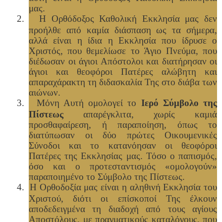
μας.
2.
Η Ορθόδοξος Καθολική Εκκλησία μας δεν
προήλθε από καμία διάσπαση ως τα σήμερα,
αλλά είναι η ίδια η Εκκλησία που ίδρυσε ο
Χριστός, που θεμελίωσε το Άγιο Πνεύμα, που
διέδωσαν οι άγιοι Απόστολοι και διατήρησαν οι
άγιοι και θεοφόροι Πατέρες αλώβητη και
απαραχάρακτη τη διδασκαλία Της στο διάβα των
αιώνων.
3.
Μόνη Αυτή ομολογεί το
Ιερό Σύμβολο της
Πίστεως
απαρέγκλιτα, χωρίς καμιά
προσθαφαίρεση, ή παραποίηση, όπως το
διατύπωσαν οι δύο πρώτες Οικουμενικές
Σύνοδοι και το κατανόησαν οι θεοφόροι
Πατέρες της Εκκλησίας μας. Τόσο ο παπισμός,
όσο και ο προτεσταντισμός «ομολογούν»
παραποιημένο το Σύμβολο της Πίστεως.
4.
Η Ορθοδοξία μας είναι η αληθινή Εκκλησία του
Χριστού, διότι οι επίσκοποί Της έλκουν
αποδεδειγμένα τη διαδοχή από τους αγίους
Αποστόλους, με πραγματικούς καταλόγους, που