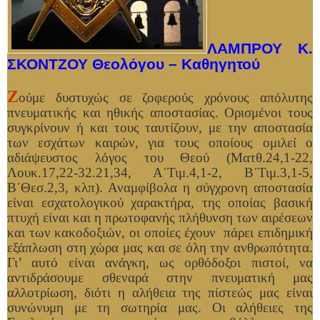
ΛΑΜΠΡΟΥ Κ.
ΣΚΟΝΤΖΟΥ Θεολόγου – Καθηγητού
Ζ
ούμε δυστυχώς σε ζοφερούς χρόνους απόλυτης
πνευματικής και ηθικής αποστασίας. Ορισμένοι τους
συγκρίνουν ή και τους ταυτίζουν, με την αποστασία
των εσχάτων καιρών, για τους οποίους ομιλεί ο
αδιάψευστος λόγος του Θεού (Ματθ.24,1-22,
Λουκ.17,22-32.21,34, Α΄Τιμ.4,1-2, Β΄Τιμ.3,1-5,
Β΄Θεσ.2,3, κλπ). Αναμφίβολα η σύγχρονη αποστασία
είναι εσχατολογικού χαρακτήρα, της οποίας βασική
πτυχή είναι και η πρωτοφανής πλήθυνση των αιρέσεων
και των κακοδοξιών, οι οποίες έχουν πάρει επιδημική
εξάπλωση στη χώρα μας και σε όλη την ανθρωπότητα.
Γι’ αυτό είναι ανάγκη, ως ορθόδοξοι πιστοί, να
αντιδράσουμε σθεναρά στην πνευματική μας
αλλοτρίωση, διότι η αλήθεια της πίστεώς μας είναι
συνώνυμη με τη σωτηρία μας. Οι αλήθειες της