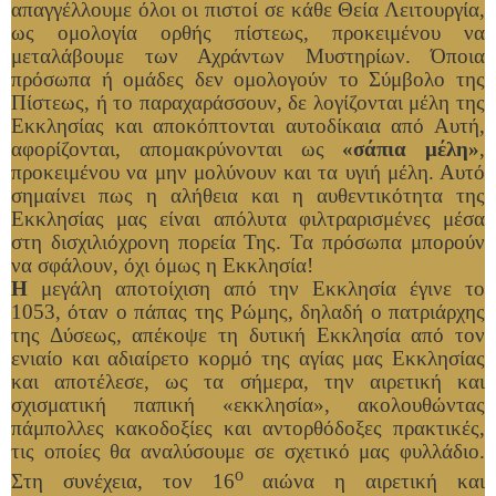
απαγγέλλουμε όλοι οι πιστοί σε κάθε Θεία Λειτουργία,
ως ομολογία ορθής πίστεως, προκειμένου να
μεταλάβουμε των Αχράντων Μυστηρίων. Όποια
πρόσωπα ή ομάδες δεν ομολογούν το Σύμβολο της
Πίστεως, ή το παραχαράσσουν, δε λογίζονται μέλη της
Εκκλησίας και αποκόπτονται αυτοδίκαια από Αυτή,
αφορίζονται, απομακρύνονται ως
«σάπια μέλη»
,
προκειμένου να μην μολύνουν και τα υγιή μέλη. Αυτό
σημαίνει πως η αλήθεια και η αυθεντικότητα της
Εκκλησίας μας είναι απόλυτα φιλτραρισμένες μέσα
στη δισχιλιόχρονη πορεία Της. Τα πρόσωπα μπορούν
να σφάλουν, όχι όμως η Εκκλησία!
Η
μεγάλη αποτοίχιση από την Εκκλησία έγινε το
1053, όταν ο πάπας της Ρώμης, δηλαδή ο πατριάρχης
της Δύσεως, απέκοψε τη δυτική Εκκλησία από τον
ενιαίο και αδιαίρετο κορμό της αγίας μας Εκκλησίας
και αποτέλεσε, ως τα σήμερα, την αιρετική και
σχισματική παπική «εκκλησία», ακολουθώντας
πάμπολλες κακοδοξίες και αντορθόδοξες πρακτικές,
τις οποίες θα αναλύσουμε σε σχετικό μας φυλλάδιο.
ο
Στη συνέχεια, τον 16
αιώνα η αιρετική και