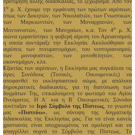
προτίμηση άλλης διδασκαλίας, το ξεχώρισμα. Από τον
ο
1
μ. Χ. έχουμε την εμφάνιση των πρώτων αιρέσεων,
όπως των Δοκητών, των Νικολαϊτών, των Γνωστικών,
των Μαρκιωνιτών, των Μοναρχιανών, των
ο
Μοντανιστών, των Μανιχαίων, κ.α. Τον 4
μ. Χ.
αιώνα εμφανίστηκε η φοβερή αίρεση του Αρειανισμού,
η οποία συντάραξε την Εκκλησία. Ακολούθησαν οι
αιρέσεις των πνευματομάχων, του νεστοριανισμού,
των μονοφυσιτών, των μονοθελητών, των
εικονομάχων, κλπ.
Ε
ξαιτίας των αιρέσεων, η Εκκλησία μας συγκάλεσε τις
άγιες Συνόδους (Τοπικές, Οικουμενικές) να
αποφανθεί το εκκλησιαστικό σώμα, με απόλυτα
δημοκρατικές διαδικασίες, για τη διατύπωση των
δογμάτων Της, επικαλούμενη το φωτισμό του Αγίου
Πνεύματος. Η Α΄ και η Β΄ Οικουμενικές Σύνοδοι
συνέταξαν το
Ιερό Σύμβολο της Πίστεως
, το γνωστό
μας
«Πιστεύω»
, ως σύνοψη της δογματικής
διδασκαλίας της Εκκλησίας μας. Για να είναι κανείς
χριστιανός είναι υποχρεωμένος να ομολογεί και να
απαγγέλλει συχνά το Σύμβολο της Πίστεως. Το