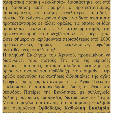
σχισματική παπική «εκκλησία» διασπάστηκε και από
τη διάσπαση αυτή προήλθε ο προτεσταντισμός,
παρασυρμένος σε ακόμη μεγαλύτερες κακόδοξες
πίστεις. Σε ελάχιστο χρόνο άρχισε να διασπάται και ο
προτεσταντισμός σε άλλες ομάδες, τις οποίες οι ίδιοι
αποκαλούν «εκκλησίες». Ο κατακερματισμός του
προτεσταντισμού θα συνεχίζεται ως τις μέρες μας,
ώστε σήμερα να αριθμούνται περισσότερες από 2000
προτεσταντικές ομάδες - «εκκλησίες», σφόδρα
αντιτιθέμενες μεταξύ τους!
Η
αληθινή Εκκλησία του Χριστού, προκειμένου να
διαφυλάξει τους πιστούς Της από τις μυριάδες
αιρέσεις, οι οποίες αυτοαποκαλούνται «εκκλησίες»,
όρισε να ονομάζεται Ορθόδοξη, που σημαίνει την
ορθώς φρονούσα τις σωτήριες διδασκαλίες της αγίας
Γραφής, όπως τις κατανόησε η εν Αγίω Πνεύματι
εκκλησιαστική αυτοσυνειδησία, όπως οι άγιοι και
θεοφόροι Πατέρες της Εκκλησίας, με συλλογικές,
δηλαδή συνοδικές αποφάσεις διατύπωσαν το δόγμα.
Μετά τη μεγάλη αποτοίχιση του παπισμού η Εκκλησία
μας ονομάζεται
Ορθόδοξος Καθολική Εκκλησία
,