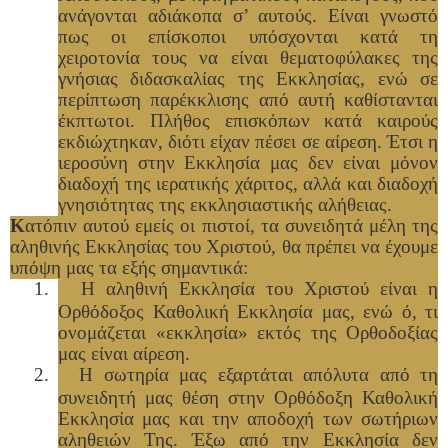
ανάγονται αδιάκοπα σ’ αυτούς. Είναι γνωστό
πως οι επίσκοποι υπόσχονται κατά τη
χειροτονία τους να είναι θεματοφύλακες της
γνήσιας διδασκαλίας της Εκκλησίας, ενώ σε
περίπτωση παρέκκλισης από αυτή καθίστανται
έκπτωτοι. Πλήθος επισκόπων κατά καιρούς
εκδιώχτηκαν, διότι είχαν πέσει σε αίρεση. Έτσι η
ιεροσύνη στην Εκκλησία μας δεν είναι μόνον
διαδοχή της ιερατικής χάριτος, αλλά και διαδοχή
γνησιότητας της εκκλησιαστικής αλήθειας.
Κ
ατόπιν αυτού εμείς οι πιστοί, τα συνειδητά μέλη της
αληθινής Εκκλησίας του Χριστού, θα πρέπει να έχουμε
υπόψη μας τα εξής σημαντικά:
1.
Η αληθινή Εκκλησία του Χριστού είναι η
Ορθόδοξος Καθολική Εκκλησία μας, ενώ ό, τι
ονομάζεται «εκκλησία» εκτός της Ορθοδοξίας
μας είναι αίρεση.
2.
Η σωτηρία μας εξαρτάται απόλυτα από τη
συνειδητή μας θέση στην Ορθόδοξη Καθολική
Εκκλησία μας και την αποδοχή των σωτήριων
αληθειών Της. Έξω από την Εκκλησία δεν