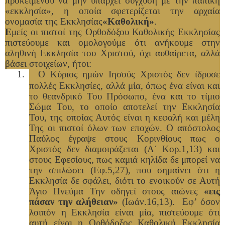
προκειμένου να μην υπάρχει σύγχυση με την παπική
«εκκλησία», η οποία σφετερίζεται την αρχαία
ονομασία της Εκκλησίας
«Καθολική»
.
Ε
μείς οι πιστοί της Ορθοδόξου Καθολικής Εκκλησίας
πιστεύουμε και ομολογούμε ότι ανήκουμε στην
αληθινή Εκκλησία του Χριστού, όχι αυθαίρετα, αλλά
βάσει στοιχείων, ήτοι:
1.
Ο Κύριος ημών Ιησούς Χριστός δεν ίδρυσε
πολλές Εκκλησίες, αλλά μία, όπως ένα είναι και
το θεανδρικό Του Πρόσωπο, ένα και το τίμιο
Σώμα Του, το οποίο αποτελεί την Εκκλησία
Του, της οποίας Αυτός είναι η κεφαλή και μέλη
Της οι πιστοί όλων των εποχών. Ο απόστολος
Παύλος έγραψε στους Κορινθίους πως ο
Χριστός δεν διαμοιράζεται (Α΄ Κορ.1,13) και
στους Εφεσίους, πως καμιά κηλίδα δε μπορεί να
την σπιλώσει (Εφ.5,27), που σημαίνει ότι η
Εκκλησία δε σφάλει, διότι το ενοικούν σε Αυτή
Άγιο Πνεύμα Την οδηγεί στους αιώνες
«εις
πάσαν την αλήθειαν»
(Ιωάν.16,13). Εφ’ όσον
λοιπόν η Εκκλησία είναι μία, πιστεύουμε ότι
αυτή είναι η Ορθόδοξος Καθολική Εκκλησία