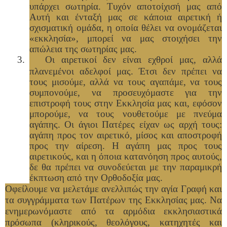
υπάρχει σωτηρία. Τυχόν αποτοίχισή μας από
Αυτή και ένταξή μας σε κάποια αιρετική ή
σχισματική ομάδα, η οποία θέλει να ονομάζεται
«εκκλησία», μπορεί να μας στοιχήσει την
απώλεια της σωτηρίας μας.
3.
Οι αιρετικοί δεν είναι εχθροί μας, αλλά
πλανεμένοι αδελφοί μας. Έτσι δεν πρέπει να
τους μισούμε, αλλά να τους αγαπάμε, να τους
συμπονούμε, να προσευχόμαστε για την
επιστροφή τους στην Εκκλησία μας και, εφόσον
μπορούμε, να τους νουθετούμε με πνεύμα
αγάπης. Οι άγιοι Πατέρες είχαν ως αρχή τους:
αγάπη προς τον αιρετικό, μίσος και αποστροφή
προς την αίρεση. Η αγάπη μας προς τους
αιρετικούς, και η όποια κατανόηση προς αυτούς,
δε θα πρέπει να συνοδεύεται με την παραμικρή
έκπτωση από την Ορθοδοξία μας.
Οφείλουμε να μελετάμε ανελλιπώς την αγία Γραφή και
τα συγγράμματα των Πατέρων της Εκκλησίας μας. Να
ενημερωνόμαστε από τα αρμόδια εκκλησιαστικά
πρόσωπα (κληρικούς, θεολόγους, κατηχητές και