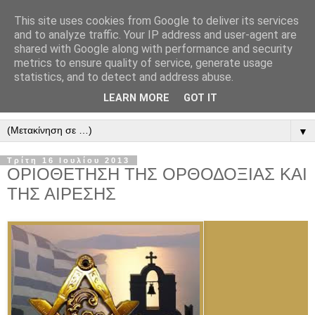
This site uses cookies from Google to deliver its services
" Εξομολογεῖσθε τῶ Κυρίῳ
and to analyze traffic. Your IP address and user-agent are
shared with Google along with performance and security
"
metrics to ensure quality of service, generate usage
statistics, and to detect and address abuse.
ὃτι ἀγαθός, ὃτι εἰς τόν αἰῶνα τό ἔλεος αὐτοῦ. Αλληλούϊα.
LEARN MORE
GOT IT
▼
Τρίτη 16 Ιουλίου 2013
ΟΡΙΟΘΕΤΗΣΗ ΤΗΣ ΟΡΘΟΔΟΞΙΑΣ ΚΑΙ
ΤΗΣ ΑΙΡΕΣΗΣ