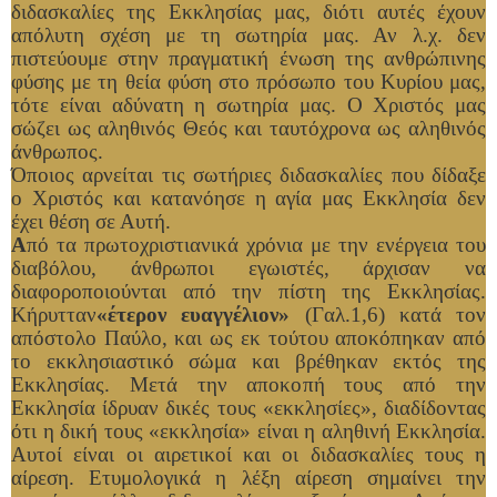
διδασκαλίες της Εκκλησίας μας, διότι αυτές έχουν
απόλυτη σχέση με τη σωτηρία μας. Αν λ.χ. δεν
πιστεύουμε στην πραγματική ένωση της ανθρώπινης
φύσης με τη θεία φύση στο πρόσωπο του Κυρίου μας,
τότε είναι αδύνατη η σωτηρία μας. Ο Χριστός μας
σώζει ως αληθινός Θεός και ταυτόχρονα ως αληθινός
άνθρωπος.
Όποιος αρνείται τις σωτήριες διδασκαλίες που δίδαξε
ο Χριστός και κατανόησε η αγία μας Εκκλησία δεν
έχει θέση σε Αυτή.
Α
πό τα πρωτοχριστιανικά χρόνια με την ενέργεια του
διαβόλου, άνθρωποι εγωιστές, άρχισαν να
διαφοροποιούνται από την πίστη της Εκκλησίας.
Κήρυτταν
«έτερον ευαγγέλιον»
(Γαλ.1,6) κατά τον
απόστολο Παύλο, και ως εκ τούτου αποκόπηκαν από
το εκκλησιαστικό σώμα και βρέθηκαν εκτός της
Εκκλησίας. Μετά την αποκοπή τους από την
Εκκλησία ίδρυαν δικές τους «εκκλησίες», διαδίδοντας
ότι η δική τους «εκκλησία» είναι η αληθινή Εκκλησία.
Αυτοί είναι οι αιρετικοί και οι διδασκαλίες τους η
αίρεση. Ετυμολογικά η λέξη αίρεση σημαίνει την