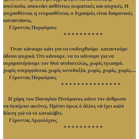
απελπισία, αποκτάει ασθένειες σωματικές και ψυχικές. Η
ψυχασθένεια, η νευρασθένεια, ο διχασμός είναι δαιμονικές
καταστάσεις.
Γέροντας Πορφύριος
* * * * * * * * * *
Όταν κάνουμε κάτι για να επιδειχθούμε καταντούμε
άδειοι ψυχικά. Ότι κάνουμε, να το κάνουμε για να
ευχαριστήσουμε τον Θεό ανιδιοτελώς, χωρίς εγωισμό,
χωρίς υπερηφάνεια, χωρίς κενοδοξία, χωρίς, χωρίς, χωρίς....
Γέροντας Πορφύριος
* * * * * * * * * * * * * * *
Η χάρη του Παναγίου Πνεύματος κάνει τον άνθρωπο
να
ἐ
κπέμπει ακτίνες. Πρέπει όμως
ὁ
άλλος ν
ὰ
έχει καλό
δέκτη γι
ὰ
ν
ὰ
τ
ὸ
καταλάβει.
Γέροντας Αμφιλόχιος
* * * * * * * * * *