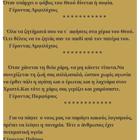
Όταν υπάρχει ο φόβος του Θεού δίνεται
ἡ
σοφία.
Γέροντας Αμφιλόχιος
* * * * * * * * * * *
Όλα τα ζητήματά σου να τ
᾿
αφήσεις στα χέρια του Θεού.
Ό,τι θέλεις να το ζητάς σαν το παιδί από τον πατέρα του.
Γέροντας Αμφιλόχιος
* * * * * * * * * *
Όταν χάνεται τη θεία χάρη, να μη κάνετε τίποτα.Να
συνεχίζεται τη ζωή σας απλά,απαλά, ώσπου χωρίς αγωνία
να έρθει πάλι η αγάπη και ο έρωτας και η λαχτάρα στον
Χριστό.Και τότε η χάρις σας γεμίζει και χαιρόσαστε.
Γέροντας Πορφύριος
* * * * * * * * * * * *
Για να πάψει ο νους μας να παράγει κακούς λογισμούς,
πρέπει να λείψει η πονηρία. Τότε ο άνθρωπος έχει
πνευματική υγεία
Γέροντας Παΐσιοs