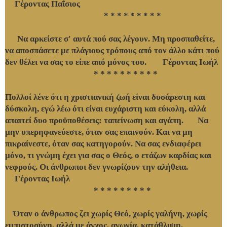
Γέροντας Παΐσιος
* * * * * * * * *
Να αρκείστε σ' αυτά πού σας λέγουν. Μη προσπαθείτε,
να αποσπάσετε με πλάγιους τρόπους από τον άλλο κάτι πού
δεν θέλει να σας το είπε από μόνος του. Γέροντας Ιωήλ
* * * * * * * * * *
Πολλοί λένε ότι η χριστιανική ζωή είναι δυσάρεστη και
δύσκολη, εγώ λέω ότι είναι ευχάριστη και εύκολη, αλλά
απαιτεί δυο προϋποθέσεις: ταπείνωση και αγάπη. Να
μην υπερηφανεύεστε, όταν σας επαινούν. Και να μη
πικραίνεστε, όταν σας κατηγορούν. Να σας ενδιαφέρει
μόνο, τι γνώμη έχει για σας ο Θεός, ο ετάζων καρδίας και
νεφρούς. Οι άνθρωποι δεν γνωρίζουν την αλήθεια.
Γέροντας Ιωήλ
* * * * * * * * *
Όταν ο άνθρωπος ζει χωρίς Θεό, χωρίς γαλήνη, χωρίς
εμπιστοσύνη, αλλά με άγχος, αγωνία, κατάθλιψη,