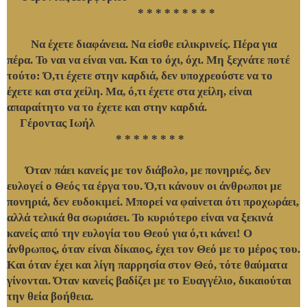
* * * * * * * * *
Να έχετε διαφάνεια. Να είσθε ειλικρινείς. Πέρα για
πέρα. Το ναι να είναι ναι. Και το όχι, όχι. Μη ξεχνάτε ποτέ
τούτο: Ό,τι έχετε στην καρδιά, δεν υποχρεούστε να το
έχετε και στα χείλη. Μα, ό,τι έχετε στα χείλη, είναι
απαραίτητο να το έχετε και στην καρδιά.
Γέροντας Ιωήλ
* * * * * * * *
Όταν πάει κανείς με τον διάβολο, με πονηριές, δεν
ευλογεί ο Θεός τα έργα του. Ό,τι κάνουν οι άνθρωποι με
πονηριά, δεν ευδοκιμεί. Μπορεί να φαίνεται ότι προχωράει,
αλλά τελικά θα σωριάσει. Το κυριότερο είναι να ξεκινά
κανείς από την ευλογία του Θεού για ό,τι κάνει! Ο
άνθρωπος, όταν είναι δίκαιος, έχει τον Θεό με το μέρος του.
Και όταν έχει και λίγη παρρησία στον Θεό, τότε θαύματα
γίνονται. Όταν κανείς βαδίζει με το Ευαγγέλιο, δικαιούται
την θεία βοήθεια.