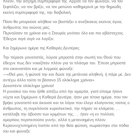
πλέον, την άσχημη συμπεριφορά της. Άρχισε να τον φωνάξει, να τον
ξεφτιλίζει, να τον βρίζει, να τον ματώνει καθημερινά με την θηριώδη
εκείνη συμπεριφορά της, την διαβολική.
Πόσο θα μπορούσε αλήθεια να βαστάξει ο ανεξίκακος εκείνος άγιος
άνθρωπος του αιώνος μας;
Περνούσαν τα χρόνια και ο Σταυρός γινόταν όλο και πιο αβάσταχτος.
Έδειχνε σιγά σιγά να λυγίζει.
Και ξημέρωνε ημέρα της Καθαράς Δευτέρας.
Την πέρασε γονατιστός, λύγισε μπροστά στην σιωπή του Θεού που
έδειχνε πως δεν νοιαζόταν πλέον για το πλάσμα του. Έπεσε μπροστά
στο εικονοστάσι και με λυγμούς φώναξε:
—«Θεέ μου, ή φώτισέ την και δώσε της μετάνοια αληθινή, ή πάρε με. Δεν
αντέχω άλλο τούτο το βάσανο 15 ολόκληρα χρόνια».
Δεκαπέντε ολόκληρα χρόνια!
Η γυναίκα του που ήλθε απέξω από την αμαρτία, γιατί είπαμε ήτανε
νύχτα και ξημέρωνε η Καθαρά Δευτέρα, ήταν μια τέτοια ημέρα, που τον
βρήκε γονατιστό και άκουσε και τα λόγια που έλεγε κλαίγοντας τούτος ο
άνθρωπος, τη συγκλόνισε κυριολεκτικά, την πήραν τα κλάματα, …
κατάλαβε την άβυσσο των κριμάτων της, … ήταν «η εν πολλαίς
αμαρτίαις περιπεσούσα γυνή», αλλά η μετανοημένη πλέον.
Κεραυνοχτυπημένη λοιπόν από την θεία φώτιση, σωριάστηκε στα πόδια
του και φώναξε: