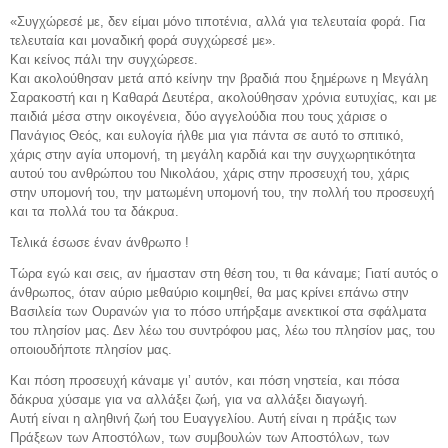
«Συγχώρεσέ με, δεν είμαι μόνο τιποτένια, αλλά για τελευταία φορά. Για
τελευταία και μοναδική φορά συγχώρεσέ με».
Και κείνος πάλι την συγχώρεσε.
Και ακολούθησαν μετά από κείνην την βραδιά που ξημέρωνε η Μεγάλη
Σαρακοστή και η Καθαρά Δευτέρα, ακολούθησαν χρόνια ευτυχίας, και με
παιδιά μέσα στην οικογένεια, δύο αγγελούδια που τους χάρισε ο
Πανάγιος Θεός, και ευλογία ήλθε μια για πάντα σε αυτό το σπιτικό,
χάρις στην αγία υπομονή, τη μεγάλη καρδιά και την συγχωρητικότητα
αυτού του ανθρώπου του Νικολάου, χάρις στην προσευχή του, χάρις
στην υπομονή του, την ματωμένη υπομονή του, την πολλή του προσευχή
και τα πολλά του τα δάκρυα.
Τελικά έσωσε έναν άνθρωπο !
Τώρα εγώ και σεις, αν ήμασταν στη θέση του, τι θα κάναμε; Γιατί αυτός ο
άνθρωπος, όταν αύριο μεθαύριο κοιμηθεί, θα μας κρίνει επάνω στην
Βασιλεία των Ουρανών για το πόσο υπήρξαμε ανεκτικοί στα σφάλματα
του πλησίον μας. Δεν λέω του συντρόφου μας, λέω του πλησίον μας, του
οποιουδήποτε πλησίον μας.
Και πόση προσευχή κάναμε γι’ αυτόν, και πόση νηστεία, και πόσα
δάκρυα χύσαμε για να αλλάξει ζωή, για να αλλάξει διαγωγή.
Αυτή είναι η αληθινή ζωή του Ευαγγελίου. Αυτή είναι η πράξις των
Πράξεων των Αποστόλων, των συμβουλών των Αποστόλων, των