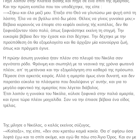
Πήγε λοιπόν στην πλατεία Βάθης και πήγε σε ένα σπίτι της αμαρτίας.
Και την πρώτη κοπέλα που τον υποδέχτηκε, της είπε :
—«Σήκω και έλα μαζί μου. Έταξα στο Θεό να γλυτώσω μια ψυχή από τη
λάσπη. Έλα να σε βγάλω από δω μέσα. Θέλεις να γίνεις γυναίκα μου;»
Βέβαια κεραυνός να έπεφτε στο κεφάλι εκείνης τής κοπέλας, δεν θα
ξαφνιάζονταν τόσο πολύ, όπως ξαφνιάστηκε εκείνη τη στιγμή. Την
ευκαιρία βέβαια δεν την έχασε και έτσι δέχτηκε. Την δέχτηκε με την
προϋπόθεση ότι θα εξομολογείτο και θα άρχιζαν μία καινούργια ζωή,
όπως και πράγματι έγινε.
Η πρώην άσωτη γυναίκα ήταν πλέον στο πλευρό του Νικόλα σαν
αγνότατο ρόδο. Φρόνιμη και σιωπηλή με τα νεανικά της χρόνια φωτεινά
πλέον, απ’ τη μετάνοια και την εξομολόγηση στο καθαρό της πρόσωπο.
Πέρασε έτσι αρκετός καιρός. Αλλά η αμαρτία όμως είναι δυνατή, και δεν
παρατάει εύκολα τα πλάσματα που δουλέψανε γι’ αυτήν, και για το
μεγάλο αφεντικό της αμαρτίας που λέγεται διάβολος.
Έτσι λοιπόν η γυναίκα του Νικόλα, κύλισε ξαφνικά στην παλιά αμαρτία,
και έγινε τώρα πλέον μοιχαλίδα. Σαν να την έπιασε βέβαια ένα είδος
τρέλας.
Της μίλησε ο Νικόλας, ο καλός εκείνος σύζυγος,
–«Κοίταξε», της είπε, «δεν σου κρατάω καμιά κακία. Θα σ’ αφήσω όσα
λεφτά έχω και το σπίτι ακόμα, και εγώ θα πάω στο Άγιο Όρος. Και αν με