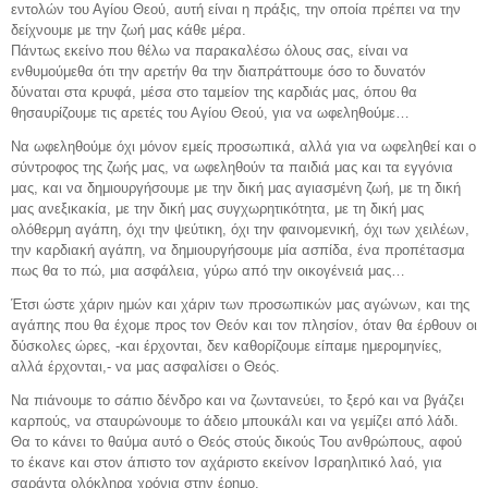
εντολών του Αγίου Θεού, αυτή είναι η πράξις, την οποία πρέπει να την
δείχνουμε με την ζωή μας κάθε μέρα.
Πάντως εκείνο που θέλω να παρακαλέσω όλους σας, είναι να
ενθυμούμεθα ότι την αρετήν θα την διαπράττουμε όσο το δυνατόν
δύναται στα κρυφά, μέσα στο ταμείον της καρδιάς μας, όπου θα
θησαυρίζουμε τις αρετές του Αγίου Θεού, για να ωφεληθούμε…
Να ωφεληθούμε όχι μόνον εμείς προσωπικά, αλλά για να ωφεληθεί και ο
σύντροφος της ζωής μας, να ωφεληθούν τα παιδιά μας και τα εγγόνια
μας, και να δημιουργήσουμε με την δική μας αγιασμένη ζωή, με τη δική
μας ανεξικακία, με την δική μας συγχωρητικότητα, με τη δική μας
ολόθερμη αγάπη, όχι την ψεύτικη, όχι την φαινομενική, όχι των χειλέων,
την καρδιακή αγάπη, να δημιουργήσουμε μία ασπίδα, ένα προπέτασμα
πως θα το πώ, μια ασφάλεια, γύρω από την οικογένειά μας…
Έτσι ώστε χάριν ημών και χάριν των προσωπικών μας αγώνων, και της
αγάπης που θα έχομε προς τον Θεόν και τον πλησίον, όταν θα έρθουν οι
δύσκολες ώρες, -και έρχονται, δεν καθορίζουμε είπαμε ημερομηνίες,
αλλά έρχονται,- να μας ασφαλίσει ο Θεός.
Να πιάνουμε το σάπιο δένδρο και να ζωντανεύει, το ξερό και να βγάζει
καρπούς, να σταυρώνουμε το άδειο μπουκάλι και να γεμίζει από λάδι.
Θα το κάνει το θαύμα αυτό ο Θεός στούς δικούς Του ανθρώπους, αφού
το έκανε και στον άπιστο τον αχάριστο εκείνον Ισραηλιτικό λαό, για
σαράντα ολόκληρα χρόνια στην έρημο.