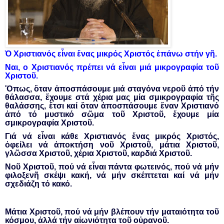
Ὁ
Χριστιανός εἶναι ἕνας μικρός Χριστός ἐπάνω στήν γῆ.
Ναι, ο Χριστιανός πρέπει νά εἶναι μιά μικρογραφία τοῦ
Χριστοῦ.
Ὅπως, ὅταν ἀποσπάσουμε μιά σταγόνα νεροῦ ἀπό τήν
θάλασσα, ἔχουμε στά χέρια μας μία σμικρογραφία τῆς
θαλάσσης, ἔτσι καί ὅταν ἀποσπάσουμε ἕναν Χριστιανό
ἀπό τό μυστικό σῶμα τοῦ Χριστοῦ, ἔχουμε μία
σμικρογραφία Χριστοῦ.
Γιά νά εἶναι κάθε Χριστιανός ἕνας μικρός Χριστός,
ὀφείλει νά ἀποκτήση νοῦ Χριστοῦ, μάτια Χριστοῦ,
γλῶσσα Χριστοῦ, χέρια Χριστοῦ, καρδιά Χριστοῦ.
Νοῦ Χριστοῦ, πού νά εἶναι πάντα φωτεινός, πού νά μήν
φιλοξενῆ σκέψι κακή, νά μήν σκέπτεται καί νά μήν
σχεδιάζη τό κακό.
Μάτια Χριστοῦ, πού νά μήν βλέπουν τήν ματαιότητα τοῦ
κόσμου, ἀλλά τήν αἰωνιότητα τοῦ οὐρανοῦ.