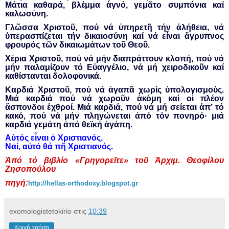
Μάτια καθαρά, βλέμμα ἁγνό, γεμᾶτο συμπόνια καί
καλωσύνη.
Γλῶσσα Χριστοῦ, πού νά ὑπηρετῆ τήν ἀλήθεια, νά
ὑπερασπίζεται τήν δικαιοσύνη καί νά εἶναι ἄγρυπνος
φρουρός τῶν δικαιωμάτων τοῦ Θεοῦ.
Χέρια Χριστοῦ, πού νά μήν διαπράττουν κλοπή, πού νά
μήν παλαμίζουν τό Εὐαγγέλιο, νά μή χειροδικοῦν καί
καθίστανται δολοφονικά.
Καρδιά Χριστοῦ, πού νά ἀγαπᾶ χωρίς ὑπολογισμούς.
Μιά καρδιά πού νά χωροῦν ἀκόμη καί οἱ πλέον
ἄσπονδοι ἐχθροί. Μιά καρδιά, πού νά μή σείεται ἀπ’ τό
κακό, πού νά μήν πληγώνεται ἀπό τόν πονηρό· μιά
καρδιά γεμάτη ἀπό θεϊκή ἀγάπη.
Αὐτός εἶναι ὁ Χριστιανός.
Ναί, αὐτό θά πῆ Χριστιανός.
Ἀπό τό βιβλίο «Γρηγορεῖτε» τοῦ Ἀρχιμ. Θεοφίλου
Ζησοπούλου
πηγή:
http://hellas-orthodoxy.blogspot.gr
exomologistetokirio
στις
10:39
Κοινή χρήση