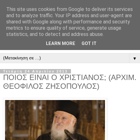
This site uses cookies from Google to deliver its services
" Εξομολογεῖσθε τῶ Κυρίῳ
and to analyze traffic. Your IP address and user-agent are
shared with Google along with performance and security
"
metrics to ensure quality of service, generate usage
statistics, and to detect and address abuse.
ὃτι ἀγαθός, ὃτι εἰς τόν αἰῶνα τό ἔλεος αὐτοῦ. Αλληλούϊα.
LEARN MORE
GOT IT
▼
Τετάρτη 24 Απριλίου 2013
ΠΟΙΟΣ ΕΙΝΑΙ Ο ΧΡΙΣΤΙΑΝΟΣ; (ΑΡΧΙΜ.
ΘΕΟΦΙΛΟΣ ΖΗΣΟΠΟΥΛΟΣ)