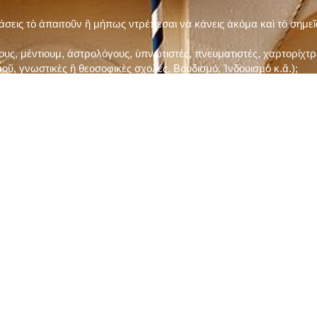
τάσεις τὸ ἀπαιτοῦν ἢ μήπως ντρέπεσαι νὰ κάνεις ἀκόμα καὶ τὸ σημε
ς, μέντιουμ, ἀστρολόγους, ὑπνωτιστές, πνευματιστές, χαρτορίχτρε
οῦ, γνωστικὲς ἢ θεοσοφικὲς σχολές, Βουδισμό, Ἰνδουισμὸ κ.ἅ.);
ι μὲ τὸ ξεμάτιασμα καὶ δίνεις σημασία στὶς διάφορες προλήψεις καὶ 
ρωί, βράδυ, πρὶν καὶ μετὰ τὰ γεύματα) ἢ στὴν Ἐκκλησία (κάθε Κυρι
ς εὐεργεσίες Του;
ελῆ βιβλία;
ν Τετάρτη καὶ τὴν Παρασκευὴ καὶ τὶς ἄλλες περιόδους τῶν Νηστειῶν
ας, ὑστέρα ἀπὸ τὴν κατάλληλη προετοιμασία καὶ τὴν ἔγκριση τοῦ π
ας ἢ τῶν Ἁγίων μας;
 ἢ ὑπόσχεσή σου στὸν Θεό;