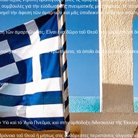
 συμβουλὲς γιὰ τὴν εὐόδωση τῆς πνευματικῆς μας πορείας. Μ' αὐτὸ
ηγεῖ τὴν ἄφεση τῶν ἁμαρτιῶν καὶ μᾶς ὑποδεικνύει τὸ δρόμο ποὺ 
η τῶν ἁμαρτιῶν μας. Εἶναι ἕνα δῶρο τοῦ Θεοῦ ποὺ χαρίζεται σὲ ὅσ
 βοηθήσουν τὰ παρακάτω ἐρωτήματα, τὰ ὁποῖα ἀφοροῦν στὶς σχέσει
ένου
ν Υἱὸ καὶ τὸ Ἅγιο Πνεῦμα, καὶ στὴν ὀρθόδοξη διδασκαλία τῆς Ἐκκλη
ρόνοια τοῦ Θεοῦ ἢ μήπως στὶς δυσάρεστες περιστάσεις ὀλιγοπιστεῖς