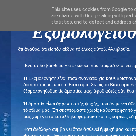
This site uses cookies from Google to de
are shared with Google along with perfo
statistics, and to detect and address a
" Εξομολογεῖσθ
ὃτι ἀγαθός, ὃτι εἰς τόν αἰῶνα τό ἔλεος αὐτοῦ. Αλληλούϊα.
Ἕνα ἁπλὸ βοήθημα γιὰ ἐκείνους ποὺ ἑτοιμάζονται νὰ 
Ἡ Ἐξομολόγηση εἶναι τόσο ἀναγκαία γιὰ κάθε χριστιανό
διαπράττουμε μετὰ τὸ Βάπτισμα. Χωρὶς τὸ Βάπτισμα δ
ἐξομολογηθοῦμε τὶς ἁμαρτίες μας, ἀφοῦ αὐτὲς σὰν ἕνα 
Ἡ ἁμαρτία εἶναι ἀρρώστια τῆς ψυχῆς, ποὺ ἂν μείνει ἀθ
τὸ σῶμα μας; Ἐπισκεπτόμαστε χωρὶς καθυστέρηση τὸ γι
μᾶς χορηγεῖ τὰ κατάλληλα φάρμακα καὶ τὶς ἰατρικὲς ὁ
Κάτι ἀνάλογο συμβαίνει ὅταν ἀσθενεῖ ἡ ψυχή μας καὶ 
θεραπευτήριο. Ἐκεῖ ἀναζητοῦμε τὸν πνευματικό, στὸν ὁ