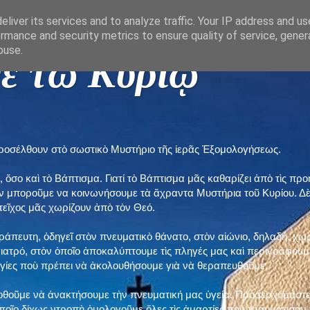
liver its services and to analyze traffic. Your IP address and u
rmance and security metrics to ensure quality of service, gene
buse.
ε τῶ Κυρίῳ "
προσέλθουν στὸ σωστικὸ Μυστήριο τῆς ἱερᾶς Ἐξομολογήσεως.
, ὅσο καὶ τὸ Βάπτισμα. Γιατί τὸ Βάπτισμα μᾶς καθαρίζει ἀπὸ τὶς 
ὲν μποροῦμε να κοινωνήσουμε τὰ ἄχραντα Μυστήρια τοῦ Κυρίου. Δ
τεῖχος μᾶς χωρίζουν ἀπὸ τὸν Θεό.
εράπευτη, ὁδηγεῖ στὸν πνευματικὸ θάνατο, στὸν αἰώνιο, δηλαδή, χω
ατρό, στὸν ὁποῖο ἀποκαλύπτουμε τὶς πληγές μας καὶ περιγράφουμε
δηγίες ποὺ πρέπει νὰ ἀκολουθήσουμε γιὰ νὰ θεραπευθοῦμε.
ποθοῦμε νὰ ἀνακτήσουμε τὴν πνευματική μας ὑγεία. Προσερχόμαστε
ποῖο δίχως ντροπὴ ὁμολογοῦμε ὅλες τὶς ἁμαρτίες ποὺ τραυμάτισαν τ