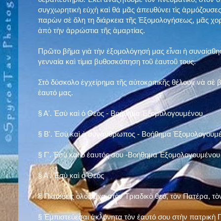
συγχωρητικὴ εὐχὴ καὶ θά μᾶς ἀπευθύνει τὶς ἁρμόζουσες
παρὼν σὲ ὅλη τη διάρκεια τῆς Ἐξομολογήσεως, μᾶς χορ
ἀπὸ τὴν ἀρρώστια τῆς ἁμαρτίας.
Πρῶτο βῆμα γιὰ τὴν ἐξομολόγησή μας εἶναι ἡ συναίσθησ
γενναία καὶ τίμια βυθοσκόπηση τοῦ ἑαυτοῦ τους.
Στὸ δύσκολο ἐγχείρημα τῆς αὐτοκριτικῆς θέλουν νὰ σὲ
ἑαυτό μας
.
§
Α'. Ἐσὺ καὶ ὁ Θεὸς - Βοήθημα Ἐξομολογουμένου
§
Β'. Ἐσὺ καὶ ὁ συνάνθρωπος - Βοήθημα Ἐξομολογουμ
§
Γ'. Ἐσὺ καὶ ὁ ἑαυτός σου -Βοήθημα Ἐξομολογουμένου
§ Α'. Ἐσὺ καὶ ὁ Θεὸς
§ Πιστεύεις ὁλόψυχα στὸν Τριαδικὸ θεό, τὸν Πατέρα, τὸ
§ Ἐμπιστεύεσαι ἀκλόνητα τὸν ἑαυτό σου στὴν πατρικὴ Π