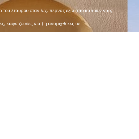
ῖο τοῦ Σταυροῦ ὅταν λ.χ. περνᾶς ἔξω ἀπὸ κάποιον ναό;
ς, καφετζοῦδες κ.ἅ.) ἢ ἀναμίχθηκες σὲ
δεισιδαιμονίες (π.χ. «τὸ 13 εἶναι γρουσούζικος
ακὴ καὶ τὶς μεγάλες γιορτές), εὐγνωμονώντας
;
νευματικοῦ σου;