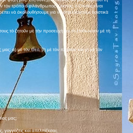
ν τὸν τρόπο ὁ φιλάνθρωπος Χριστός, ὁ Ὁποῖος εἶναι
πρέπει νὰ ἀκολουθήσουμε γιὰ νὰ ἀπαλλαγοῦμε ὁριστικὰ
ους τὸ ζητοῦν μὲ τὴν προσευχὴ καὶ τὸ ἐπιδιώκουν μὲ τὴ
ς μας: α)
μὲ τὸν Θεό
, β)
μὲ τὸν πλησίον
καὶ γ)
μὲ τὸν
σίας μας;
, γογγύζεις καὶ ἀπελπίζεσαι;