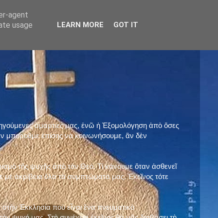
ser-agent
rate usage
LEARN MORE
GOT IT
προηγούμενες ἁμαρτίες μας, ἐνῶ ἡ Ἐξομολόγηση ἀπὸ ὅσες
ὲν μποροῦμε ἐπίσης νὰ κοινωνήσουμε, ἂν δὲν
ρισμὸ τῆς ψυχῆς ἀπὸ τὸν Θεό. Τί κάνουμε ὅταν ἀσθενεῖ
 μὲ ἀκρίβεια ὅλα τὰ συμπτώματά μας. Ἐκεῖνος τότε
 στὴν Ἐκκλησία ποὺ εἶναι ἕνα πνευματικὸ
ὴν ψυχή μας. Στὴ συνέχεια ἐκεῖνος θὰ μᾶς διαβάσει τὴ