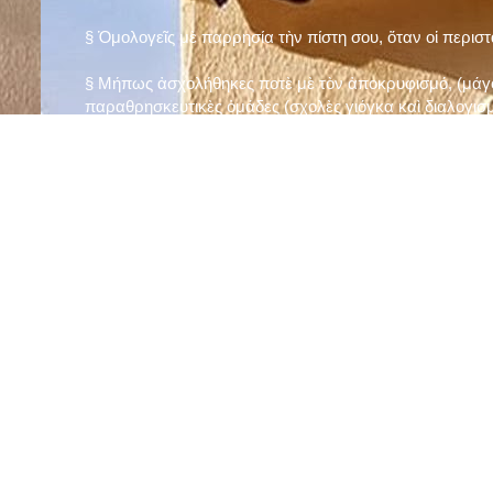
§ Ὁμολογεῖς μὲ παρρησία τὴν πίστη σου, ὅταν οἱ περισ
§ Μήπως ἀσχολήθηκες ποτὲ μὲ τὸν ἀποκρυφισμό, (μάγου
παραθρησκευτικὲς ὁμάδες (σχολὲς γιόγκα καὶ διαλογισμ
§ Μήπως πιστεύεις στὴν τύχη καὶ στὰ ὄνειρα ἢ ἀσχολεῖσα
ἀριθμός», «τὸ πέταλο φέρνει γούρι» κ.λπ.);
§ Προσεύχεσαι τακτικὰ καὶ προσεκτικὰ στὸ σπίτι σου (π
πρωτίστως τὸν Θεὸ γιὰ τὶς ποικίλες, φανερὲς καὶ ἀφανεῖ
§ Μελετᾶς καθημερινὰ τὴν Ἁγία Γραφὴ καὶ ἄλλα ψυχωφ
§ Νηστεύεις, ἂν δὲν ὑπάρχουν σοβαροὶ λόγοι ὑγείας, τὴ
§ Προσέρχεσαι τακτικὰ στὸ Μυστήριο τῆς Θείας Κοινωνί
§ Μήπως βλαστημᾶς τὸ ὄνομα τοῦ Χρίστου, τῆς Παναγί
§ Μήπως ὁρκίζεσαι χωρὶς λόγο ἢ ἀθέτησες τυχὸν ὅρκο