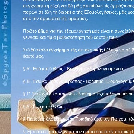
συγχωρητικὴ εὐχὴ καὶ θά μᾶς ἀπευθύνει τὶς ἁρμόζουσες
παρὼν σὲ ὅλη τη διάρκεια τῆς Ἐξομολογήσεως, μᾶς χορ
ἀπὸ τὴν ἀρρώστια τῆς ἁμαρτίας.
Πρῶτο βῆμα γιὰ τὴν ἐξομολόγησή μας εἶναι ἡ συναίσθησ
γενναία καὶ τίμια βυθοσκόπηση τοῦ ἑαυτοῦ τους.
Στὸ δύσκολο ἐγχείρημα τῆς αὐτοκριτικῆς θέλουν νὰ σὲ
ἑαυτό μας
.
§
Α'. Ἐσὺ καὶ ὁ Θεὸς - Βοήθημα Ἐξομολογουμένου
§
Β'. Ἐσὺ καὶ ὁ συνάνθρωπος - Βοήθημα Ἐξομολογουμ
§
Γ'. Ἐσὺ καὶ ὁ ἑαυτός σου -Βοήθημα Ἐξομολογουμένου
§ Α'. Ἐσὺ καὶ ὁ Θεὸς
§ Πιστεύεις ὁλόψυχα στὸν Τριαδικὸ θεό, τὸν Πατέρα, τὸ
§ Ἐμπιστεύεσαι ἀκλόνητα τὸν ἑαυτό σου στὴν πατρικὴ Π