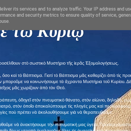
liver its services and to analyze traffic. Your IP address and u
rmance and security metrics to ensure quality of service, gene
buse.
ε τῶ Κυρίῳ "
προσέλθουν στὸ σωστικὸ Μυστήριο τῆς ἱερᾶς Ἐξομολογήσεως.
, ὅσο καὶ τὸ Βάπτισμα. Γιατί τὸ Βάπτισμα μᾶς καθαρίζει ἀπὸ τὶς 
ὲν μποροῦμε να κοινωνήσουμε τὰ ἄχραντα Μυστήρια τοῦ Κυρίου. Δ
τεῖχος μᾶς χωρίζουν ἀπὸ τὸν Θεό.
εράπευτη, ὁδηγεῖ στὸν πνευματικὸ θάνατο, στὸν αἰώνιο, δηλαδή, χω
ατρό, στὸν ὁποῖο ἀποκαλύπτουμε τὶς πληγές μας καὶ περιγράφουμε
δηγίες ποὺ πρέπει νὰ ἀκολουθήσουμε γιὰ νὰ θεραπευθοῦμε.
ποθοῦμε νὰ ἀνακτήσουμε τὴν πνευματική μας ὑγεία. Προσερχόμαστε
ποῖο δίχως ντροπὴ ὁμολογοῦμε ὅλες τὶς ἁμαρτίες ποὺ τραυμάτισαν τ