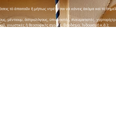
τάσεις τὸ ἀπαιτοῦν ἢ μήπως ντρέπεσαι νὰ κάνεις ἀκόμα καὶ τὸ σημε
ς, μέντιουμ, ἀστρολόγους, ὑπνωτιστές, πνευματιστές, χαρτορίχτρε
οῦ, γνωστικὲς ἢ θεοσοφικὲς σχολές, Βουδισμό, Ἰνδουισμὸ κ.ἅ.);
ι μὲ τὸ ξεμάτιασμα καὶ δίνεις σημασία στὶς διάφορες προλήψεις καὶ 
ρωί, βράδυ, πρὶν καὶ μετὰ τὰ γεύματα) ἢ στὴν Ἐκκλησία (κάθε Κυρι
ς εὐεργεσίες Του;
ελῆ βιβλία;
ν Τετάρτη καὶ τὴν Παρασκευὴ καὶ τὶς ἄλλες περιόδους τῶν Νηστειῶν
ας, ὑστέρα ἀπὸ τὴν κατάλληλη προετοιμασία καὶ τὴν ἔγκριση τοῦ π
ας ἢ τῶν Ἁγίων μας;
 ἢ ὑπόσχεσή σου στὸν Θεό;