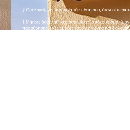
§ Ὁμολογεῖς μὲ παρρησία τὴν πίστη σου, ὅταν οἱ περισ
§ Μήπως ἀσχολήθηκες ποτὲ μὲ τὸν ἀποκρυφισμό, (μάγου
παραθρησκευτικὲς ὁμάδες (σχολὲς γιόγκα καὶ διαλογισμ
§ Μήπως πιστεύεις στὴν τύχη καὶ στὰ ὄνειρα ἢ ἀσχολεῖσα
ἀριθμός», «τὸ πέταλο φέρνει γούρι» κ.λπ.);
§ Προσεύχεσαι τακτικὰ καὶ προσεκτικὰ στὸ σπίτι σου (π
πρωτίστως τὸν Θεὸ γιὰ τὶς ποικίλες, φανερὲς καὶ ἀφανεῖ
§ Μελετᾶς καθημερινὰ τὴν Ἁγία Γραφὴ καὶ ἄλλα ψυχωφ
§ Νηστεύεις, ἂν δὲν ὑπάρχουν σοβαροὶ λόγοι ὑγείας, τὴ
§ Προσέρχεσαι τακτικὰ στὸ Μυστήριο τῆς Θείας Κοινωνί
§ Μήπως βλαστημᾶς τὸ ὄνομα τοῦ Χρίστου, τῆς Παναγί
§ Μήπως ὁρκίζεσαι χωρὶς λόγο ἢ ἀθέτησες τυχὸν ὅρκο