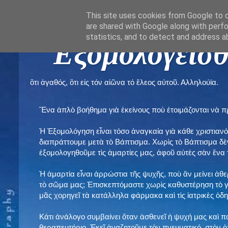
This site uses cookies from Google to de
are shared with Google along with perfo
statistics, and to detect and address a
" Εξομολογεῖσθ
ὃτι ἀγαθός, ὃτι εἰς τόν αἰῶνα τό ἔλεος αὐτοῦ. Αλληλούϊα.
Ἕνα ἁπλὸ βοήθημα γιὰ ἐκείνους ποὺ ἑτοιμάζονται νὰ 
Ἡ Ἐξομολόγηση εἶναι τόσο ἀναγκαία γιὰ κάθε χριστιανό
διαπράττουμε μετὰ τὸ Βάπτισμα. Χωρὶς τὸ Βάπτισμα δ
ἐξομολογηθοῦμε τὶς ἁμαρτίες μας, ἀφοῦ αὐτὲς σὰν ἕνα 
Ἡ ἁμαρτία εἶναι ἀρρώστια τῆς ψυχῆς, ποὺ ἂν μείνει ἀθ
τὸ σῶμα μας; Ἐπισκεπτόμαστε χωρὶς καθυστέρηση τὸ γι
μᾶς χορηγεῖ τὰ κατάλληλα φάρμακα καὶ τὶς ἰατρικὲς ὁ
Κάτι ἀνάλογο συμβαίνει ὅταν ἀσθενεῖ ἡ ψυχή μας καὶ 
θεραπευτήριο. Ἐκεῖ ἀναζητοῦμε τὸν πνευματικό, στὸν ὁ