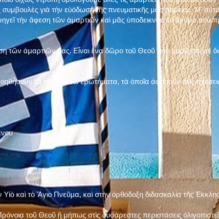
 συμβουλὲς γιὰ τὴν εὐόδωση τῆς πνευματικῆς μας πορείας. Μ' αὐτὸ
ηγεῖ τὴν ἄφεση τῶν ἁμαρτιῶν καὶ μᾶς ὑποδεικνύει τὸ δρόμο ποὺ 
η τῶν ἁμαρτιῶν μας. Εἶναι ἕνα δῶρο τοῦ Θεοῦ ποὺ χαρίζεται σὲ ὅσ
 βοηθήσουν τὰ παρακάτω ἐρωτήματα, τὰ ὁποῖα ἀφοροῦν στὶς σχέσει
ένου
ν Υἱὸ καὶ τὸ Ἅγιο Πνεῦμα, καὶ στὴν ὀρθόδοξη διδασκαλία τῆς Ἐκκλη
ρόνοια τοῦ Θεοῦ ἢ μήπως στὶς δυσάρεστες περιστάσεις ὀλιγοπιστεῖς