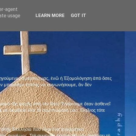
ser-agent
rate usage
LEARN MORE
GOT IT
προηγούμενες ἁμαρτίες μας, ἐνῶ ἡ Ἐξομολόγηση ἀπὸ ὅσες
ὲν μποροῦμε ἐπίσης νὰ κοινωνήσουμε, ἂν δὲν
ρισμὸ τῆς ψυχῆς ἀπὸ τὸν Θεό. Τί κάνουμε ὅταν ἀσθενεῖ
 μὲ ἀκρίβεια ὅλα τὰ συμπτώματά μας. Ἐκεῖνος τότε
 στὴν Ἐκκλησία ποὺ εἶναι ἕνα πνευματικὸ
ὴν ψυχή μας. Στὴ συνέχεια ἐκεῖνος θὰ μᾶς διαβάσει τὴ