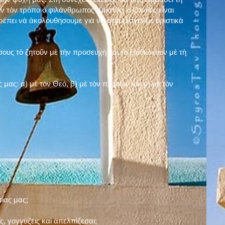
ν τὸν τρόπο ὁ φιλάνθρωπος Χριστός, ὁ Ὁποῖος εἶναι
πρέπει νὰ ἀκολουθήσουμε γιὰ νὰ ἀπαλλαγοῦμε ὁριστικὰ
ους τὸ ζητοῦν μὲ τὴν προσευχὴ καὶ τὸ ἐπιδιώκουν μὲ τὴ
ς μας: α)
μὲ τὸν Θεό
, β)
μὲ τὸν πλησίον
καὶ γ)
μὲ τὸν
σίας μας;
, γογγύζεις καὶ ἀπελπίζεσαι;