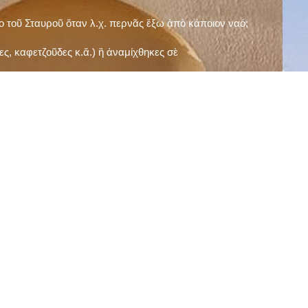
ῖο τοῦ Σταυροῦ ὅταν λ.χ. περνᾶς ἔξω ἀπὸ κάποιον ναό;
ς, καφετζοῦδες κ.ἅ.) ἢ ἀναμίχθηκες σὲ
δεισιδαιμονίες (π.χ. «τὸ 13 εἶναι γρουσούζικος
ακὴ καὶ τὶς μεγάλες γιορτές), εὐγνωμονώντας
;
νευματικοῦ σου;