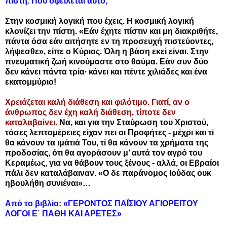
πίστη. Πού οφείλεται αυτό;
Στην κοσμική λογική που έχεις. Η κοσμική λογική
κλονίζει την πίστη. «Εάν έχητε πίστιν και μη διακριθήτε,
πάντα όσα εάν αιτήσητε εν τη προσευχή πιστεύοντες,
λήψεσθε», είπε ο Κύριος. Όλη η βάση εκεί είναι. Στην
πνευματική ζωή κινούμαστε στο θαύμα. Εάν συν δύο
δεν κάνει πάντα τρία∙ κάνει και πέντε χιλιάδες και ένα
εκατομμύριο!
Χρειάζεται καλή διάθεση και φιλότιμο. Γιατί, αν ο
άνθρωπος δεν έχη καλή διάθεση, τίποτε δεν
καταλαβαίνει.
Να, και για την Σταύρωση του Χριστού,
τόσες λεπτομέρειες είχαν πει οι Προφήτες - μέχρι και τί
θα κάνουν τα ιμάτιά Του, τί θα κάνουν τα χρήματα της
προδοσίας, ότι θα αγοράσουν μ’ αυτά τον αγρό του
Κεραμέως, για να θάβουν τους ξένους - αλλά, οι Εβραίοι
πάλι δεν καταλάβαιναν. «Ο δε παράνομος Ιούδας ουκ
ηβουλήθη συνιέναι»…
Από το βιβλίο: «ΓΕΡΟΝΤΟΣ ΠΑΪΣΙΟΥ ΑΓΙΟΡΕΙΤΟΥ
ΛΟΓΟΙ Ε΄ ΠΑΘΗ ΚΑΙ ΑΡΕΤΕΣ»