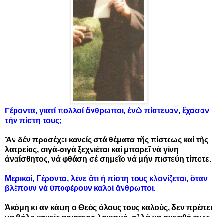
Γέροντα, γιατί πολλοί ἄνθρωποι, ἐνῶ πίστευαν, ἔχασαν
τήν πίστη τους;
Ἄν δέν προσέχει κανείς στά θέματα τῆς πίστεως καί τῆς
λατρείας, σιγά-σιγά ξεχνιέται καί μπορεῖ νά γίνη
ἀναίσθητος, νά φθάση σέ σημεῖο νά μήν πιστεύη τίποτε.
Μερικοί, Γέροντα, λένε ὅτι ἡ πίστη τους κλονίζεται, ὅταν
βλέπουν νά ὑποφέρουν καλοί ἄνθρωποι.
Ἀκόμη κι αν κάψη ο Θεός όλους τους καλούς, δεν πρέπει