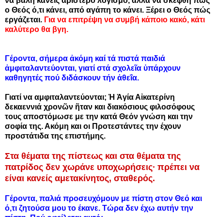
να βάλη κανείς αριστερό λογισμό, αλλά να σκεφθή πως
ο Θεός ό,τι κάνει, από αγάπη το κάνει. Ξέρει ο Θεός πώς
εργάζεται.
Για να επιτρέψη να συμβή κάποιο κακό, κάτι
καλύτερο θα βγη.
Γέροντα, σήμερα ἀκόμη καί τά πιστά παιδιά
ἀμφιταλαντεύονται, γιατί στά σχολεῖα ὑπάρχουν
καθηγητές πού διδάσκουν τήν ἀθεΐα.
Γιατί να αμφιταλαντεύονται; Ἡ Ἁγία Αἰκατερίνη
δεκαεννιά χρονῶν ῆταν και διακόσιους φιλοσόφους
τους αποστόμωσε με την κατά Θεόν γνώση και την
σοφία της. Ακόμη και οι Προτεστάντες την έχουν
προστάτιδα της επιστήμης.
Στα θέματα της πίστεως και στα θέματα της
πατρίδος δεν χωράνε υποχωρήσεις∙ πρέπει να
είναι κανείς αμετακίνητος, σταθερός.
Γέροντα, παλιά προσευχόμουν με πίστη στον Θεό και
ό,τι ζητούσα μου το έκανε. Τώρα δεν έχω αυτήν την