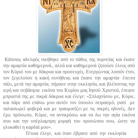
Κάποιος αδελφός νικήθηκε από το πάθος της πορνείας και έκανε
την αμαρτία καθημερινά., αλλά και καθημερινά ζητούσε έλεος από
τον Κύριό του με δάκρυα και προσευχές. Ενεργώντας λοιπόν έτσι,
τον ξεγελούσε η κακή συνήθεια, και έκανε την αμαρτία
·
έπειτα
πάλι, μετά την αμαρτία, πήγαινε στην εκκλησία, και βλέποντας την
ιερή και σεβάσμια εικόνα του Κυρίου μας Ιησού Χριστού, έπεφτε
μπροστά της με πικρά δάκρυα και έλεγε: «Σπλαχνίσου με, Κύριε,
και πάρε από επάνω μου αυτόν τον ύπουλο πειρασμό, γιατί με
ταλαιπωρεί φοβερά και με τραυματίζει με τις πικρές ηδονές. Δεν
έχω πρόσωπο, Κύριε, να αντικρύσω και να δω την αγία εικόνα
σου και την υπέρλαμπρη μορφή του προσώπου σου, ώστε να
γλυκαθεί η καρδιά μου».
Τέτοια έλεγε, και όταν έβγαινε από την εκκλησία