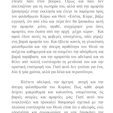
έπεφτε πάλι στον βούρκο. Όμως και πάλι δεν
απελπιζόταν για τη σωτηρία του, αλλά από την αμαρτία
ξαναγύριζε στην εκκλησία και έλεγε τα παρόμοια προς
τον φιλάνθρωπο Κύριο και Θεό: «Εσένα, Κύριε, βάζω
εγγυητή, ότι από εδώ και πέρα δεν θα ξανακάνω αυτή
την αμαρτία
·
μόνο, αγαθέ, συγχώρησε μου όσες
αμαρτίες σου έκανα από την αρχή μέχρι τώρα». Και
αφού έδινε αυτές τις φοβερές υποσχέσεις, πάλι γύριζε
στη βαριά αμαρτία του. Και έβλεπε κανείς τη γλυκύτατη
φιλανθρωπία και την άπειρη αγαθότητα του Θεού να
ανέχεται καθημερινά και να υπομένει την αδιόρθωτη και
βαριά παράβαση και την αχαριστία του αδελφού και να
θέλει από πολλή ευσπλαχνία τη μετάνοιά του και την
οριστική επιστροφή του. Γιατί αυτό δεν γινόταν για ένα,
δύο ή τρία χρόνια, αλλά για δέκα και περισσότερο.
Βλέπετε αδελφοί, την άμετρη ανοχή και την
άπειρη φιλανθρωπία του Κυρίου; Πως κάθε φορά
δείχνει μακροθυμία και καλοσύνη, υπομένοντας τις
βαριές ανομίες και αμαρτίες μας; Γιατί αυτό που
συγκλονίζει και προκαλεί θαυμασμό σχετικά με την
πλούσια ευσπλαχνία του Θεού είναι ότι ο αδελφός, ενώ
υποσχόταν και συμφωνούσε να μην ξανακάνει την