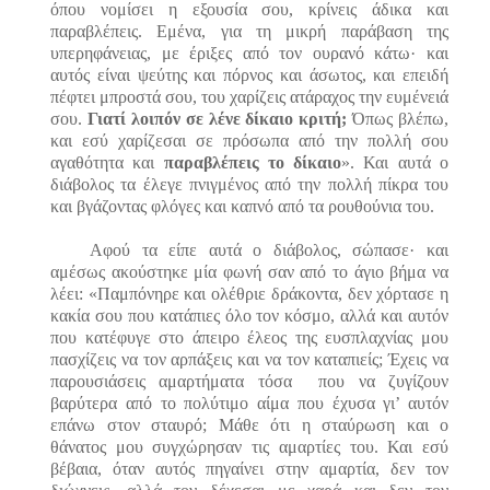
όπου νομίσει η εξουσία σου, κρίνεις άδικα και
παραβλέπεις. Εμένα, για τη μικρή παράβαση της
υπερηφάνειας, με έριξες από τον ουρανό κάτω
·
και
αυτός είναι ψεύτης και πόρνος και άσωτος, και επειδή
πέφτει μπροστά σου, του χαρίζεις ατάραχος την ευμένειά
σου.
Γιατί λοιπόν σε λένε δίκαιο κριτή;
Όπως βλέπω,
και εσύ χαρίζεσαι σε πρόσωπα από την πολλή σου
αγαθότητα και
παραβλέπεις το δίκαιο
». Και αυτά ο
διάβολος τα έλεγε πνιγμένος από την πολλή πίκρα του
και βγάζοντας φλόγες και καπνό από τα ρουθούνια του.
Αφού τα είπε αυτά ο διάβολος, σώπασε
·
και
αμέσως ακούστηκε μία φωνή σαν από το άγιο βήμα να
λέει: «Παμπόνηρε και ολέθριε δράκοντα, δεν χόρτασε η
κακία σου που κατάπιες όλο τον κόσμο, αλλά και αυτόν
που κατέφυγε στο άπειρο έλεος της ευσπλαχνίας μου
πασχίζεις να τον αρπάξεις και να τον καταπιείς; Έχεις να
παρουσιάσεις αμαρτήματα τόσα που να ζυγίζουν
βαρύτερα από το πολύτιμο αίμα που έχυσα γι’ αυτόν
επάνω στον σταυρό; Μάθε ότι η σταύρωση και ο
θάνατος μου συγχώρησαν τις αμαρτίες του. Και εσύ
βέβαια, όταν αυτός πηγαίνει στην αμαρτία, δεν τον