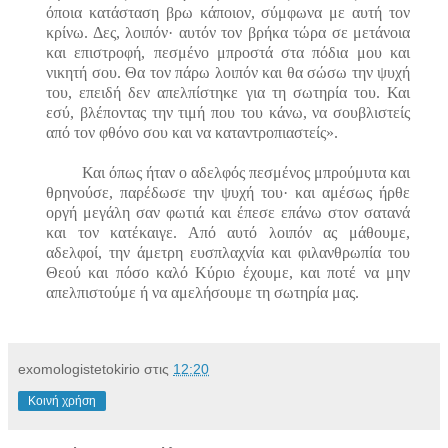
όποια κατάσταση βρω κάποιον, σύμφωνα με αυτή τον
κρίνω. Δες, λοιπόν
·
αυτόν τον βρήκα τώρα σε μετάνοια
και επιστροφή, πεσμένο μπροστά στα πόδια μου και
νικητή σου. Θα τον πάρω λοιπόν και θα σώσω την ψυχή
του, επειδή δεν απελπίστηκε για τη σωτηρία του. Και
εσύ, βλέποντας την τιμή που του κάνω, να σουβλιστείς
από τον φθόνο σου και να καταντροπιαστείς».
Και όπως ήταν ο αδελφός πεσμένος μπρούμυτα και
θρηνούσε, παρέδωσε την ψυχή του
·
και αμέσως ήρθε
οργή μεγάλη σαν φωτιά και έπεσε επάνω στον σατανά
και τον κατέκαιγε. Από αυτό λοιπόν ας μάθουμε,
αδελφοί, την άμετρη ευσπλαχνία και φιλανθρωπία του
Θεού και πόσο καλό Κύριο έχουμε, και ποτέ να μην
απελπιστούμε ή να αμελήσουμε τη σωτηρία μας.
exomologistetokirio
στις
12:20
Κοινή χρήση