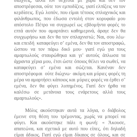
διώχνεις, αλλά τον δέχεσαι με χαρά και δεν τον
αποστρέφεσαι, ούτε τον εμποδίζεις, γιατί ελπίζεις να τον
κερδίσεις. Εγώ λοπόν, που είμαι τέτοιος σπλαχνικός και
φιλάνθρωπος, που έδωσα εντολή στον κορυφαίο μου
απόστολο Πέτρο να συγχωρεί ως εβδομήντα φορές το
επτά αυτόν που αμαρτάνει καθημερινά, άραγε δεν θα
συγχωρήσω και δεν θα τον σπλαχνιστώ; Ναι, σου λέω
·
και επειδή καταφεύγει σ’ εμένα, δεν θα τον αποστραφώ,
ώσπου να τον πάρω δικό μου
·
γιατί εγώ για τους
αμαρτωλούς σταυρώθηκα και γι’ αυτούς άπλωσα τα
άχραντα χέρια μου, έτσι ώστε όποιος θέλει να σωθεί, να
καταφεύγει σ’ εμένα και σώζεται. Κανέναν δεν
αποστρέφομαι ούτε διώχνω
·
ακόμη και μύριες φορές τη
μέρα να αμαρτήσει κάποιος και μύριες φορές να έρθει σ’
εμένα, δεν θα φύγει λυπημένος. Γιατί δεν ήρθα να
καλέσω σε μετάνοια τους ενάρετους αλλά τους
αμαρτωλούς».
Μόλις ακούστηκαν αυτά τα λόγια, ο διάβολος
έμεινε στη θέση του τρέμοντας, χωρίς να μπορεί να
φύγει. Και ακούστηκε πάλι η φωνή: « Άκουσε,
απατεώνα, και σχετικά με αυτό που είπες, ότι δηλαδή
είμαι άδικος. Γιατί εγώ είμαι δίκαιος σε όλους, και σε