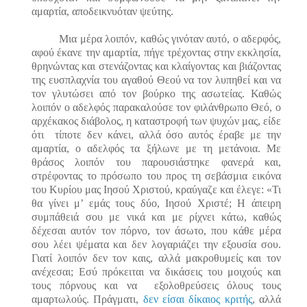
αμαρτία, αποδεικνυόταν ψεύτης.
Μια μέρα λοιπόν, καθώς γινόταν αυτό, ο αδερφός,
αφού έκανε την αμαρτία, πήγε τρέχοντας στην εκκλησία,
θρηνώντας και στενάζοντας και κλαίγοντας και βιάζοντας
της ευσπλαχνία του αγαθού Θεού να τον λυπηθεί και να
τον γλυτώσει από τον βούρκο της ασωτείας. Καθώς
λοιπόν ο αδελφός παρακαλούσε τον φιλάνθρωπο Θεό, ο
αρχέκακος διάβολος, η καταστροφή των ψυχών μας, είδε
ότι τίποτε δεν κάνει, αλλά όσο αυτός έραβε με την
αμαρτία, ο αδελφός τα ξήλωνε με τη μετάνοια. Με
θράσος λοιπόν του παρουσιάστηκε φανερά και,
στρέφοντας το πρόσωπο του προς τη σεβάσμια εικόνα
του Κυρίου μας Ιησού Χριστού, κραύγαζε και έλεγε: «Τι
θα γίνει μ’ εμάς τους δύο, Ιησού Χριστέ; Η άπειρη
συμπάθειά σου με νικά και με ρίχνει κάτω, καθώς
δέχεσαι αυτόν τον πόρνο, τον άσωτο, που κάθε μέρα
σου λέει ψέματα και δεν λογαριάζει την εξουσία σου.
Γιατί λοιπόν δεν τον καις, αλλά μακροθυμείς και τον
ανέχεσαι; Εσύ πρόκειται να δικάσεις του μοιχούς και
τους πόρνους και να εξολοθρεύσεις όλους τους
αμαρτωλούς. Πράγματι,
δεν είσαι δίκαιος κριτής
, αλλά