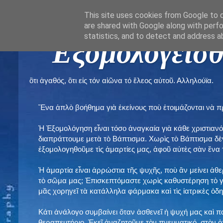
This site uses cookies from Google to de
are shared with Google along with perfo
statistics, and to detect and address a
" Εξομολογεῖσθ
ὃτι ἀγαθός, ὃτι εἰς τόν αἰῶνα τό ἔλεος αὐτοῦ. Αλληλούϊα.
Ἕνα ἁπλὸ βοήθημα γιὰ ἐκείνους ποὺ ἑτοιμάζονται νὰ 
Ἡ Ἐξομολόγηση εἶναι τόσο ἀναγκαία γιὰ κάθε χριστιανό
διαπράττουμε μετὰ τὸ Βάπτισμα. Χωρὶς τὸ Βάπτισμα δ
ἐξομολογηθοῦμε τὶς ἁμαρτίες μας, ἀφοῦ αὐτὲς σὰν ἕνα 
Ἡ ἁμαρτία εἶναι ἀρρώστια τῆς ψυχῆς, ποὺ ἂν μείνει ἀθ
τὸ σῶμα μας; Ἐπισκεπτόμαστε χωρὶς καθυστέρηση τὸ γι
μᾶς χορηγεῖ τὰ κατάλληλα φάρμακα καὶ τὶς ἰατρικὲς ὁ
Κάτι ἀνάλογο συμβαίνει ὅταν ἀσθενεῖ ἡ ψυχή μας καὶ 
θεραπευτήριο. Ἐκεῖ ἀναζητοῦμε τὸν πνευματικό, στὸν ὁ