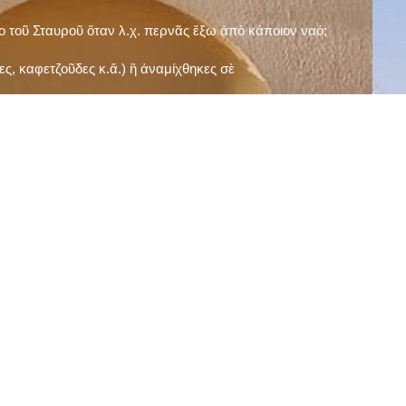
ῖο τοῦ Σταυροῦ ὅταν λ.χ. περνᾶς ἔξω ἀπὸ κάποιον ναό;
ς, καφετζοῦδες κ.ἅ.) ἢ ἀναμίχθηκες σὲ
δεισιδαιμονίες (π.χ. «τὸ 13 εἶναι γρουσούζικος
ακὴ καὶ τὶς μεγάλες γιορτές), εὐγνωμονώντας
;
νευματικοῦ σου;