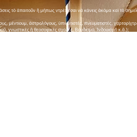
τάσεις τὸ ἀπαιτοῦν ἢ μήπως ντρέπεσαι νὰ κάνεις ἀκόμα καὶ τὸ σημε
ς, μέντιουμ, ἀστρολόγους, ὑπνωτιστές, πνευματιστές, χαρτορίχτρε
οῦ, γνωστικὲς ἢ θεοσοφικὲς σχολές, Βουδισμό, Ἰνδουισμὸ κ.ἅ.);
ι μὲ τὸ ξεμάτιασμα καὶ δίνεις σημασία στὶς διάφορες προλήψεις καὶ 
ρωί, βράδυ, πρὶν καὶ μετὰ τὰ γεύματα) ἢ στὴν Ἐκκλησία (κάθε Κυρι
ς εὐεργεσίες Του;
ελῆ βιβλία;
ν Τετάρτη καὶ τὴν Παρασκευὴ καὶ τὶς ἄλλες περιόδους τῶν Νηστειῶν
ας, ὑστέρα ἀπὸ τὴν κατάλληλη προετοιμασία καὶ τὴν ἔγκριση τοῦ π
ας ἢ τῶν Ἁγίων μας;
 ἢ ὑπόσχεσή σου στὸν Θεό;