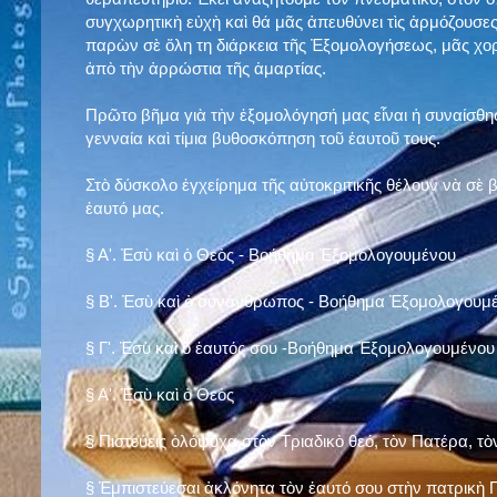
συγχωρητικὴ εὐχὴ καὶ θά μᾶς ἀπευθύνει τὶς ἁρμόζουσες
παρὼν σὲ ὅλη τη διάρκεια τῆς Ἐξομολογήσεως, μᾶς χορ
ἀπὸ τὴν ἀρρώστια τῆς ἁμαρτίας.
Πρῶτο βῆμα γιὰ τὴν ἐξομολόγησή μας εἶναι ἡ συναίσθησ
γενναία καὶ τίμια βυθοσκόπηση τοῦ ἑαυτοῦ τους.
Στὸ δύσκολο ἐγχείρημα τῆς αὐτοκριτικῆς θέλουν νὰ σὲ
ἑαυτό μας
.
§
Α'. Ἐσὺ καὶ ὁ Θεὸς - Βοήθημα Ἐξομολογουμένου
§
Β'. Ἐσὺ καὶ ὁ συνάνθρωπος - Βοήθημα Ἐξομολογουμ
§
Γ'. Ἐσὺ καὶ ὁ ἑαυτός σου -Βοήθημα Ἐξομολογουμένου
§ Α'. Ἐσὺ καὶ ὁ Θεὸς
§ Πιστεύεις ὁλόψυχα στὸν Τριαδικὸ θεό, τὸν Πατέρα, τὸ
§ Ἐμπιστεύεσαι ἀκλόνητα τὸν ἑαυτό σου στὴν πατρικὴ Π