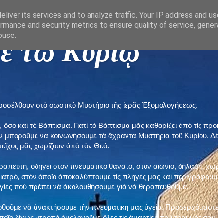
liver its services and to analyze traffic. Your IP address and u
rmance and security metrics to ensure quality of service, gene
buse.
ε τῶ Κυρίῳ "
προσέλθουν στὸ σωστικὸ Μυστήριο τῆς ἱερᾶς Ἐξομολογήσεως.
, ὅσο καὶ τὸ Βάπτισμα. Γιατί τὸ Βάπτισμα μᾶς καθαρίζει ἀπὸ τὶς 
ὲν μποροῦμε να κοινωνήσουμε τὰ ἄχραντα Μυστήρια τοῦ Κυρίου. Δ
τεῖχος μᾶς χωρίζουν ἀπὸ τὸν Θεό.
εράπευτη, ὁδηγεῖ στὸν πνευματικὸ θάνατο, στὸν αἰώνιο, δηλαδή, χω
ατρό, στὸν ὁποῖο ἀποκαλύπτουμε τὶς πληγές μας καὶ περιγράφουμε
δηγίες ποὺ πρέπει νὰ ἀκολουθήσουμε γιὰ νὰ θεραπευθοῦμε.
ποθοῦμε νὰ ἀνακτήσουμε τὴν πνευματική μας ὑγεία. Προσερχόμαστε
ποῖο δίχως ντροπὴ ὁμολογοῦμε ὅλες τὶς ἁμαρτίες ποὺ τραυμάτισαν τ