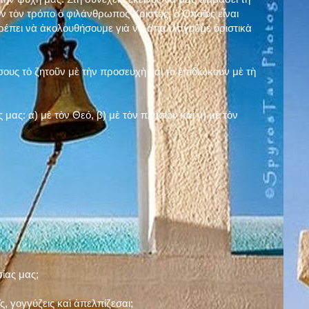
ν τὸν τρόπο ὁ φιλάνθρωπος Χριστός, ὁ Ὁποῖος εἶναι
πρέπει νὰ ἀκολουθήσουμε γιὰ νὰ ἀπαλλαγοῦμε ὁριστικὰ
ους τὸ ζητοῦν μὲ τὴν προσευχὴ καὶ τὸ ἐπιδιώκουν μὲ τὴ
ς μας: α)
μὲ τὸν Θεό
, β)
μὲ τὸν πλησίον
καὶ γ)
μὲ τὸν
σίας μας;
, γογγύζεις καὶ ἀπελπίζεσαι;