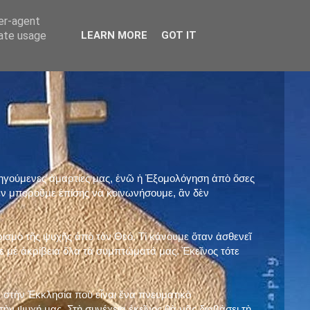
ser-agent
rate usage
LEARN MORE
GOT IT
προηγούμενες ἁμαρτίες μας, ἐνῶ ἡ Ἐξομολόγηση ἀπὸ ὅσες
ὲν μποροῦμε ἐπίσης νὰ κοινωνήσουμε, ἂν δὲν
ρισμὸ τῆς ψυχῆς ἀπὸ τὸν Θεό. Τί κάνουμε ὅταν ἀσθενεῖ
 μὲ ἀκρίβεια ὅλα τὰ συμπτώματά μας. Ἐκεῖνος τότε
 στὴν Ἐκκλησία ποὺ εἶναι ἕνα πνευματικὸ
ὴν ψυχή μας. Στὴ συνέχεια ἐκεῖνος θὰ μᾶς διαβάσει τὴ