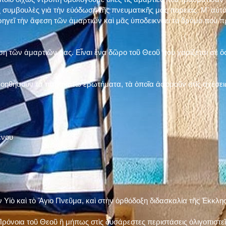
 συμβουλὲς γιὰ τὴν εὐόδωση τῆς πνευματικῆς μας πορείας. Μ' αὐτὸ
ηγεῖ τὴν ἄφεση τῶν ἁμαρτιῶν καὶ μᾶς ὑποδεικνύει τὸ δρόμο ποὺ 
η τῶν ἁμαρτιῶν μας. Εἶναι ἕνα δῶρο τοῦ Θεοῦ ποὺ χαρίζεται σὲ ὅσ
 βοηθήσουν τὰ παρακάτω ἐρωτήματα, τὰ ὁποῖα ἀφοροῦν στὶς σχέσει
ένου
ν Υἱὸ καὶ τὸ Ἅγιο Πνεῦμα, καὶ στὴν ὀρθόδοξη διδασκαλία τῆς Ἐκκλη
ρόνοια τοῦ Θεοῦ ἢ μήπως στὶς δυσάρεστες περιστάσεις ὀλιγοπιστεῖς