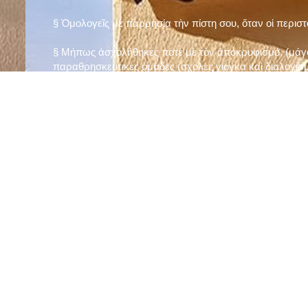
§ Ὁμολογεῖς μὲ παρρησία τὴν πίστη σου, ὅταν οἱ περισ
§ Μήπως ἀσχολήθηκες ποτὲ μὲ τὸν ἀποκρυφισμό, (μάγου
παραθρησκευτικὲς ὁμάδες (σχολὲς γιόγκα καὶ διαλογισμ
§ Μήπως πιστεύεις στὴν τύχη καὶ στὰ ὄνειρα ἢ ἀσχολεῖσα
ἀριθμός», «τὸ πέταλο φέρνει γούρι» κ.λπ.);
§ Προσεύχεσαι τακτικὰ καὶ προσεκτικὰ στὸ σπίτι σου (π
πρωτίστως τὸν Θεὸ γιὰ τὶς ποικίλες, φανερὲς καὶ ἀφανεῖ
§ Μελετᾶς καθημερινὰ τὴν Ἁγία Γραφὴ καὶ ἄλλα ψυχωφ
§ Νηστεύεις, ἂν δὲν ὑπάρχουν σοβαροὶ λόγοι ὑγείας, τὴ
§ Προσέρχεσαι τακτικὰ στὸ Μυστήριο τῆς Θείας Κοινωνί
§ Μήπως βλαστημᾶς τὸ ὄνομα τοῦ Χρίστου, τῆς Παναγί
§ Μήπως ὁρκίζεσαι χωρὶς λόγο ἢ ἀθέτησες τυχὸν ὅρκο