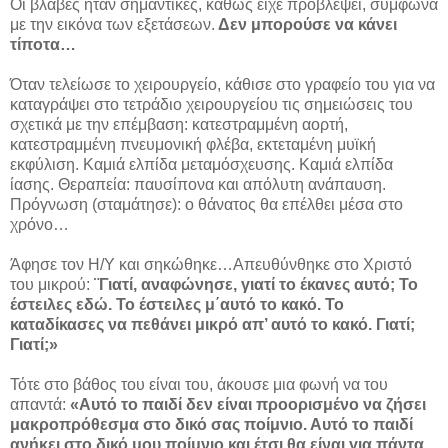
Οι βλάβες ήταν σημαντικές, καθώς είχε προβλέψει, σύμφωνα
με την εικόνα των εξετάσεων.
Δεν μπορούσε να κάνει
τίποτα…
Όταν τελείωσε το χειρουργείο, κάθισε στο γραφείο του για να
καταγράψει στο τετράδιο χειρουργείου τις σημειώσεις του
σχετικά με την επέμβαση: κατεστραμμένη αορτή,
κατεστραμμένη πνευμονική φλέβα, εκτεταμένη μυϊκή
εκφύλιση. Καμιά ελπίδα μεταμόσχευσης. Καμιά ελπίδα
ίασης. Θεραπεία: παυσίπονα και απόλυτη ανάπαυση.
Πρόγνωση (σταμάτησε): ο θάνατος θα επέλθει μέσα στο
χρόνο…
Άφησε τον Η/Υ και σηκώθηκε…Απευθύνθηκε στο Χριστό
του μικρού:
¨Γιατί, αναφώνησε, γιατί το έκανες αυτό; Το
έστειλες εδώ. Το έστειλες μ΄αυτό το κακό. Το
καταδίκασες να πεθάνει μικρό απ’ αυτό το κακό. Γιατί;
Γιατί;»
Τότε στο βάθος του είναι του, άκουσε μια φωνή να του
απαντά:
«Αυτό το παιδί δεν είναι προορισμένο να ζήσει
μακροπρόθεσμα στο δικό σας ποίμνιο. Αυτό το παιδί
ανήκει στο δικό μου ποίμνιο και έτσι θα είναι για πάντα.