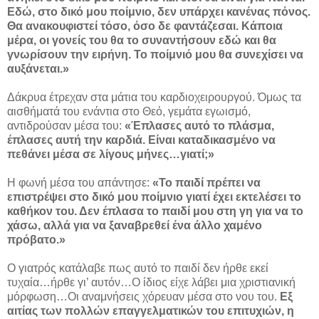
Εδώ, στο δικό μου ποίμνιο, δεν υπάρχει κανένας πόνος.
Θα ανακουφιστεί τόσο, όσο δε φαντάζεσαι. Κάποια
μέρα, οι γονείς του θα το συναντήσουν εδώ και θα
γνωρίσουν την ειρήνη. Το ποίμνιό μου θα συνεχίσει να
αυξάνεται.»
Δάκρυα έτρεχαν στα μάτια του καρδιοχειρουργού. Όμως τα
αισθήματά του ενάντια στο Θεό, γεμάτα εγωισμό,
αντιδρούσαν μέσα του:
«Έπλασες αυτό το πλάσμα,
έπλασες αυτή την καρδιά. Είναι καταδικασμένο να
πεθάνει μέσα σε λίγους μήνες…γιατί;»
Η φωνή μέσα του απάντησε:
«Το παιδί πρέπει να
επιστρέψει στο δικό μου ποίμνιο γιατί έχει εκτελέσει το
καθήκον του. Δεν έπλασα το παιδί μου στη γη για να το
χάσω, αλλά για να ξαναβρεθεί ένα άλλο χαμένο
πρόβατο.»
Ο γιατρός κατάλαβε πως αυτό το παιδί δεν ήρθε εκεί
τυχαία…ήρθε γι’ αυτόν…Ο ίδιος είχε λάβει μια χριστιανική
μόρφωση…Οι αναμνήσεις χόρευαν μέσα στο νου του.
Εξ
αιτίας των πολλών επαγγελματικών του επιτυχιών, η