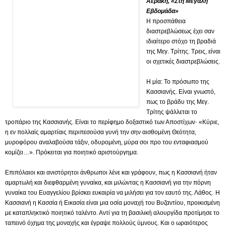
Αεράκη, «Στη Μεγάλη
Εβδομάδα»
Η προσπάθεια
διαστρεβλώσεως έχει σαν
ιδιαίτερο στόχο τη βραδιά
της Μεγ. Τρίτης. Τρεις, είναι
οι σχετικές διαστρεβλώσεις.
Η μία: Το πρόσωπο της
Κασσιανής. Είναι γνωστό,
πως το βράδυ της Μεγ.
Τρίτης ψάλλεται το
τροπάριο της Κασσιανής. Είναι το περίφημο δοξαστικό των Αποστίχων· «Κύριε,
η εν πολλαίς αμαρτίαις περιπεσούσα γυνή την σην αισθομένη Θεότητα,
μυροφόρου αναλαβούσα τάξιν, οδυρομένη, μύρα σοι προ του ενταφιασμού
κομίζει…». Πρόκειται για ποιητικό αριστούργημα.
Επιπόλαιοι και ανιστόρητοι άνθρωποι λένε και γράφουν, πως η Κασσιανή ήταν
αμαρτωλή και διεφθαρμένη γυναίκα, και μιλώντας η Κασσιανή για την πόρνη
γυναίκα του Ευαγγελίου βρίσκει ευκαιρία να μιλήσει για τον εαυτό της. Λάθος.
Η
Κασσιανή η Κασσία ή Εικασία είναι μια οσία μοναχή του Βυζαντίου, προικισμένη
με καταπληκτικό ποιητικό ταλέντο. Αντί για τη βασιλική αλουργίδα προτίμησε το
ταπεινό όχημα της μοναχής και έγραψε πολλούς ύμνους. Και ο ωραιότερος