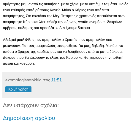
αμάρτησες με μια από τις αισθήσεις, με τα χέρια, με τα αυτιά, με τα μάτια. Ποιός
είναι καθαρός «από ρύπου»; Κανείς. Μόνο ο Κύριος είναι απόλυτα
αναμάρτητος, Στο κοντάκιο της Μεγ. Τετάρτης ο χριστιανός απευθύνεται στον
αναμάρτητο Κύριο και λέει: «Υπέρ την πόρνην, Αγαθέ, ανομήσας, δακρύων
όμβρους ουδαμώς σοι προσήξα..». Δεν έχουμε δάκρυα.
Αδελφοί μου! Φίλος των αμαρτωλών ο Χριστός, των αμαρτωλών που
μετανοούν. Για τους αμαρτωλούς σταυρώθηκε. Για μας, δηλαδή. Μακάρι, να
σπάσει ο βράχος της καρδιάς μας και να ξεπηδήσουν από τα μάτια δάκρυα.
Δάκρυα, που θα ελκύσουν το έλεος του Κυρίου και θα χαρίσουν την ποθητή
άφεση και κάθαρση.
exomologistetokirio
στις
11:51
Κοινή χρήση
Δεν υπάρχουν σχόλια:
Δημοσίευση σχολίου