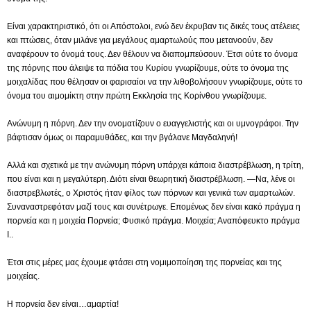
Είναι χαρακτηριστικό, ότι οι Απόστολοι, ενώ δεν έκρυβαν τις δικές τους ατέλειες
και πτώσεις, όταν μιλάνε για μεγάλους αμαρτωλούς που μετανοούν, δεν
αναφέρουν το όνομά τους. Δεν θέλουν να διαπομπεύσουν. Έτσι ούτε το όνομα
της πόρνης που άλειψε τα πόδια του Κυρίου γνωρίζουμε, ούτε το όνομα της
μοιχαλίδας που θέλησαν οι φαρισαίοι να την λιθοβολήσουν γνωρίζουμε, ούτε το
όνομα του αιμομίκτη στην πρώτη Εκκλησία της Κορίνθου γνωρίζουμε.
Ανώνυμη η πόρνη. Δεν την ονοματίζουν ο ευαγγελιστής και οι υμνογράφοι. Την
βάφτισαν όμως οι παραμυθάδες, και την βγάλανε Μαγδαληνή!
Αλλά και σχετικά με την ανώνυμη πόρνη υπάρχει κάποια διαστρέβλωση, η τρίτη,
που είναι και η μεγαλύτερη. Διότι είναι θεωρητική διαστρέβλωση. —Να, λένε οι
διαστρεβλωτές, ο Χριστός ήταν φίλος των πόρνων και γενικά των αμαρτωλών.
Συναναστρεφόταν μαζί τους και συνέτρωγε. Επομένως δεν είναι κακό πράγμα η
πορνεία και η μοιχεία Πορνεία; Φυσικό πράγμα. Μοιχεία; Αναπόφευκτο πράγμα
I..
Έτσι στις μέρες μας έχουμε φτάσει στη νομιμοποίηση της πορνείας και της
μοιχείας.
Η πορνεία δεν είναι…αμαρτία!