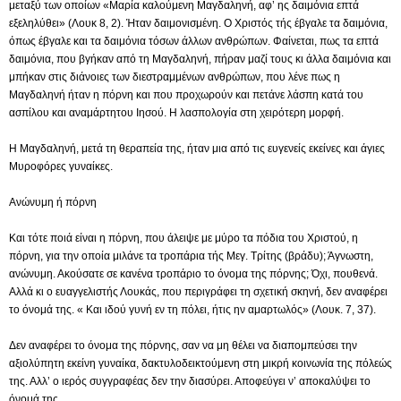
μεταξύ των οποίων «Μαρία καλούμενη Μαγδαληνή, αφ’ ης δαιμόνια επτά
εξεληλύθει» (Λουκ 8, 2). Ήταν δαιμονισμένη. Ο Χριστός τής έβγαλε τα δαιμόνια,
όπως έβγαλε και τα δαιμόνια τόσων άλλων ανθρώπων. Φαίνεται, πως τα επτά
δαιμόνια, που βγήκαν από τη Μαγδαληνή, πήραν μαζί τους κι άλλα δαιμόνια και
μπήκαν στις διάνοιες των διεστραμμένων ανθρώπων, που λένε πως η
Μαγδαληνή ήταν η πόρνη και που προχωρούν και πετάνε λάσπη κατά του
ασπίλου και αναμάρτητου Ιησού. Η λασπολογία στη χειρότερη μορφή.
Η Μαγδαληνή, μετά τη θεραπεία της, ήταν μια από τις ευγενείς εκείνες και άγιες
Μυροφόρες γυναίκες.
Ανώνυμη ή πόρνη
Και τότε ποιά είναι η πόρνη, που άλειψε με μύρο τα πόδια του Χριστού, η
πόρνη, για την οποία μιλάνε τα τροπάρια τής Μεγ. Τρίτης (βράδυ); Άγνωστη,
ανώνυμη. Ακούσατε σε κανένα τροπάριο το όνομα της πόρνης; Όχι, πουθενά.
Αλλά κι ο ευαγγελιστής Λουκάς, που περιγράφει τη σχετική σκηνή, δεν αναφέρει
το όνομά της. « Και ιδού γυνή εν τη πόλει, ήτις ην αμαρτωλός» (Λουκ. 7, 37).
Δεν αναφέρει το όνομα της πόρνης, σαν να μη θέλει να διαπομπεύσει την
αξιολύπητη εκείνη γυναίκα, δακτυλοδεικτούμενη στη μικρή κοινωνία της πόλεώς
της. Αλλ’ ο ιερός συγγραφέας δεν την διασύρει. Αποφεύγει ν’ αποκαλύψει το
όνομά της.