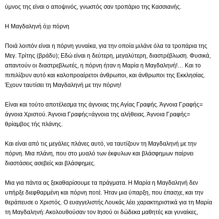
ύμνος της είναι ο αποψινός, γνωστός σαν τροπάριο της Κασσιανής.
Η Μαγδαληνή όχι πόρνη
Ποιά λοιπόν είναι η πόρνη γυναίκα, για την οποία μιλάνε όλα τα τροπάρια της
Μεγ. Τρίτης (βράδυ); Εδώ είναι η δεύτερη, μεγαλύτερη, διαστρέβλωση. Φυσικά,
απαντούν οι διαστρεβλωτές, η πόρνη ήταν η Μαρία η Μαγδαληνή!… Και το
πιπιλίζουν αυτό και καλοπροαίρετοι άνθρωποι, και άνθρωποι της Εκκλησίας.
Έχουν ταυτίσει τη Μαγδαληνή με την πόρνη!
Είναι και τούτο αποτέλεσμα της άγνοιας της Αγίας Γραφής. Άγνοια Γραφής=
άγνοια Χριστού. Άγνοια Γραφής=άγνοια της αλήθειας. Άγνοια Γραφής=
θρίαμβος τής πλάνης.
Και είναι από τις μεγάλες πλάνες αυτό, να ταυτίζουν τη Μαγδαληνή με την
πόρνη. Μια πλάνη, που στο μυαλό των έκφυλων και βλάσφημων παίρνει
διαστάσεις ασεβείς και βλάσφημες.
Μια για πάντα ας ξεκαθαρίσουμε τα πράγματα. Η Μαρία η Μαγδαληνή δεν
υπήρξε διεφθαρμένη και πόρνη ποτέ. Ήταν μια ύπαρξη, που έπασχε, και την
θεράπευσε ο Χριστός. Ο ευαγγελιστής Λουκάς λέει χαρακτηριστικά για τη Μαρία
τη Μαγδαληνή: Ακολουθούσαν τον Ιησού οι δώδεκα μαθητές και γυναίκες,