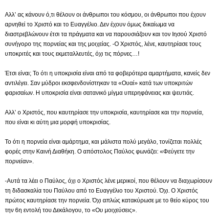
Αλλ’ ας κάνουν ό,τι θέλουν οι άνθρωποι του κόσμου, οι άνθρωποι που έχουν
αρνηθεί το Χριστό και το Ευαγγέλιο. Δεν έχουν όμως δικαίωμα να
διαστρεβλώνουν έτσι τα πράγματα και να παρουσιάζουν και τον Ιησού Χριστό
συνήγορο της πορνείας και της μοιχείας. -Ο Χριστός, λένε, καυτηρίασε τους
υποκριτές και τους εκμεταλλευτές, όχι τις πόρνες…!
Έτσι είναι; Το ότι η υποκρισία είναι από τα φοβερότερα αμαρτήματα, κανείς δεν
αντιλέγει. Σαν μύδροι εκσφενδονίστηκαν τα «Ουαί» κατά των υποκριτών
φαρισαίων. Η υποκρισία είναι σατανικό μίγμα υπερηφάνειας και ψευτιάς.
Αλλ’ ο Χριστός, που καυτηρίασε την υποκρισία, καυτηρίασε και την πορνεία,
που είναι κι αύτη μια μορφή υποκρισίας.
Το ότι η πορνεία είναι αμάρτημα, και μάλιστα πολύ μεγάλο, τονίζεται πολλές
φορές στην Καινή Διαθήκη. Ο απόστολος Παύλος φωνάζει: «Φεύγετε την
πορνείαν».
-Αυτά τα λέει ο Παύλος, όχι ο Χριστός λένε μερικοί, που θέλουν να διαχωρίσουν
τη διδασκαλία του Παύλου από το Ευαγγέλιο του Χριστού. Όχι. Ο Χριστός
πρώτος καυτηρίασε την πορνεία. Όχι απλώς κατακύρωσε με το θείο κύρος του
την 6η εντολή του Δεκάλογου, το «Ου μοιχεύσεις».