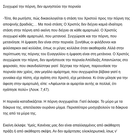
Συγχωρεί την πόρνη, δεν αμνηστεύει την πορνεία
-Τότε, θα ρωτήστε, πώς δικαιολογείται η στάση του Χριστού προς την πόρνη της
αποψινής βραδιάς;… Μα ποιά στάση; Ο Χριστός δεν δείχνει καμιά ιδιαίτερη
στάση στην πόρνη από εκείνη που δείχνει σε κάθε αμαρτωλό. Ο Χριστός
συγχωρεί κάθε αμαρτωλό, που μετανοεί. Συγχώρεσε και την πόρνη, που
μετανόησε. Η έμφαση δεν είναι στην πορνεία. Συνήθως οι φιλήδονοι και
φιλόσαρκοι εκεί κολλάνε, όπως οι μύγες κολλάνε όταν ακαθαρσία. Αλλά στην
περίπτωση της πόρνης του Ευαγγελίου η έμφαση είναι στη μετάνοια. Ο Χριστός
συγχώρεσε την πόρνη, δεν αμνήστευσε την πορνεία Απόδειξη; Απαντώντας στο
φαρισαίο, που σκανδαλίστηκε γιατί δέχτηκε την πόρνη, παρουσίασε την
πορνεία σαν χρέος, σαν μεγάλο αμάρτημα, που συγχωρείται βέβαια γιατί η
γυναίκα είχε πίστη, είχε αγάπη στο Χριστό, είχε μετάνοια. Κι όταν μίλησε για την
άφεση στην αμαρτωλή, είπε: «Αφέωνται αι αμαρτίαι αυτής αι πολλαί, ότι
ηγάπησε πολύ» (Λουκ. 7,47).
Η πορνεία καταδικάζεται. Η πόρνη συγχωρείται. Γιατί έκλαψε. Το μύρο με τα
δάκρυα της, απετέλεσαν ουράνιο μίγμα. Περισσότερο μοσχοβολούν τα δάκρυα
της από τα μύρα της.
Εκείνη έκλαψε. Υμείς; Κανένας μας δεν είναι απαλλαγμένος από ακάθαρτη
πράξη ή από ακάθαρτη σκέψη. Αν δεν αμάρτησες ολοκληρωτικά, ίσως ν’