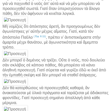
γιὰ νὰ παχυνθεῖ ὁ νοῦς ἀπ' αὐτὰ καὶ νὰ μὴν μπορέσει νὰ
προσευχηθεῖ σωστά. Γιατί ὅταν ὑπερισχύσουν τὰ ἄλογα
πάθη, δὲν τὸν ἀφήνουν νὰ κινεῖται λογικά.
Μὴ νομίζεις ὅτι ἀπέκτησες ἀρετή, ἂν προηγουμένως δὲν
ἀγωνίστηκες γι' αὐτὴν μέχρις αἵματος. Γιατί, κατὰ τὸν
( Ἐφ. 6:11)
ἀπόστολο Παῦλο
, πρέπει ν' ἀντιστεκόμαστε στὴν
ἁμαρτία μέχρι θανάτου, μὲ ἀγωνιστικότητα καὶ ἄμεμπτο
τρόπο.
Δὲν μπορεῖ ὁ δεμένος νὰ τρέξει. Οὔτε ὁ νοῦς, ποὺ δουλεύει
σὰν σκλάβος σὲ κάποιο πάθος, θὰ μπορέσει νὰ κάνει
ἀληθινὴ προσευχή. Γιατί σύρεται καὶ γυρίζει ἐδῶ κι ἐκεῖ ἀπὸ
τὴν ἐμπαθὴ σκέψη καὶ δὲν μπορεῖ νὰ σταθεῖ ἀτάραχος.
Δὲν θὰ κατορθώσεις νὰ προσευχηθεῖς καθαρά, ἂν
ἀνακατεύεσαι μὲ ὑλικὰ πράγματα καὶ ταράζεσαι μὲ ἀδιάκοπες
φροντίδες. Γιατί προσευχὴ σημαίνει ἀπαλλαγὴ ἀπὸ κάθε
μέριμνα.