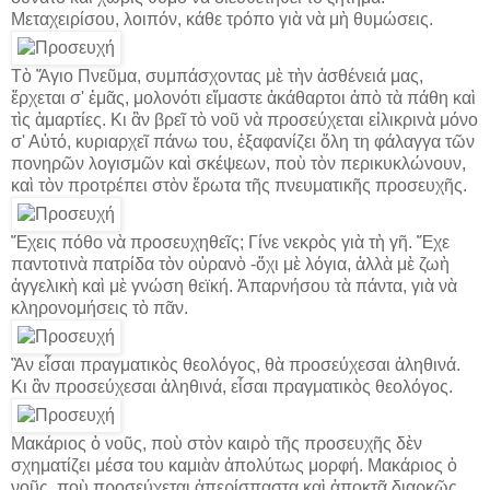
Μεταχειρίσου, λοιπόν, κάθε τρόπο γιὰ νὰ μὴ θυμώσεις.
Τὸ Ἅγιο Πνεῦμα, συμπάσχοντας μὲ τὴν ἀσθένειά μας,
ἔρχεται σ' ἐμᾶς, μολονότι εἴμαστε ἀκάθαρτοι ἀπὸ τὰ πάθη καὶ
τὶς ἁμαρτίες. Κι ἂν βρεῖ τὸ νοῦ νὰ προσεύχεται εἰλικρινὰ μόνο
σ' Αὐτό, κυριαρχεῖ πάνω του, ἐξαφανίζει ὅλη τη φάλαγγα τῶν
πονηρῶν λογισμῶν καὶ σκέψεων, ποὺ τὸν περικυκλώνουν,
καὶ τὸν προτρέπει στὸν ἔρωτα τῆς πνευματικῆς προσευχῆς.
Ἔχεις πόθο νὰ προσευχηθεῖς; Γίνε νεκρὸς γιὰ τὴ γῆ. Ἔχε
παντοτινὰ πατρίδα τὸν οὐρανὸ -ὄχι μὲ λόγια, ἀλλὰ μὲ ζωὴ
ἀγγελικὴ καὶ μὲ γνώση θεϊκή. Ἀπαρνήσου τὰ πάντα, γιὰ νὰ
κληρονομήσεις τὸ πᾶν.
Ἂν εἶσαι πραγματικὸς θεολόγος, θὰ προσεύχεσαι ἀληθινά.
Κι ἂν προσεύχεσαι ἀληθινά, εἶσαι πραγματικὸς θεολόγος.
Μακάριος ὁ νοῦς, ποὺ στὸν καιρὸ τῆς προσευχῆς δὲν
σχηματίζει μέσα του καμιὰν ἀπολύτως μορφή. Μακάριος ὁ
νοῦς, ποὺ προσεύχεται ἀπερίσπαστα καὶ ἀποκτᾶ διαρκῶς