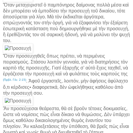
Ὅταν μεταχειριστεῖ ὁ παμπόνηρος δαίμονας πολλὰ μέσα καὶ
δὲν μπορέσει νὰ ἐμποδίσει τὴν προσευχὴ τοῦ δικαίου, τότε
ἀποσύρεται γιὰ λίγο. Μὰ τὸν ἐκδικεῖται ἀργότερα,
σπρώχνοντάς τον στὴν ὀργή, γιὰ νὰ ἐξαφανίσει τὴν ἐξαίρετη
ἐσωτερικὴ κατάσταση ποὺ δημιουργήθηκε μὲ τὴν προσευχή,
ἢ ἐρεθίζοντάς τον σὲ σαρκικὴ ἡδονή, γιὰ νὰ μολύνει τὴν ψυχή
του.
Ὅταν προσευχηθεῖς ὅπως πρέπει, νὰ περιμένεις
πειρασμούς. Στάσου λοιπὸν γενναία, γιὰ νὰ διατηρήσεις τὸν
καρπὸ τῆς προσευχῆς. Γιατί ἐξαρχῆς σ' αὐτὸ ἔχεις ταχθεῖ, νὰ
ἐργάζεσαι τὴν προσευχὴ καὶ νὰ φυλάττεις τοὺς καρπούς της
(Πρβλ. Γέν. 2:15)
. Ἀφοῦ ἐργαστεῖς, λοιπόν, μὴν ἀφήσεις ἀφύλαχτο
ὅ,τι κέρδισες• διαφορετικά, δὲν ὠφελήθηκες καθόλου ἀπὸ
τὴν προσευχή σου.
Ἂν προσεύχεσαι θεάρεστα, θὰ σὲ βροῦν τέτοιες δοκιμασίες,
ὥστε νὰ νομίσεις πὼς εἶναι δίκαιο νὰ θυμώσεις. Δὲν ὑπάρχει
ὅμως καθόλου δικαιολογημένος θυμὸς ἐναντίον του
πλησίον. Ἂν καλοεξετάσεις τὴν ὑπόθεση, θὰ βρεῖς πὼς εἶναι
δυνατὸ καὶ χωρὶς θυμὸ νὰ διευθετηθεῖ τὸ ζήτημα.