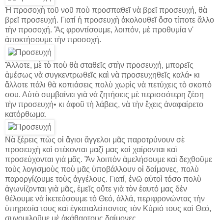
Ἡ προσοχὴ τοῦ νοῦ ποὺ προσπαθεῖ νὰ βρεῖ προσευχή, θὰ
βρεῖ προσευχή. Γιατί ἡ προσευχὴ ἀκολουθεῖ ὅσο τίποτε ἄλλο
τὴν προσοχή. Ἂς φροντίσουμε, λοιπόν, μὲ προθυμία ν'
ἀποκτήσουμε τὴν προσοχή.
Ἄλλοτε, μὲ τὸ ποὺ θὰ σταθεῖς στὴν προσευχή, μπορεῖς
ἀμέσως νὰ συγκεντρωθεῖς καὶ νὰ προσευχηθεῖς καλά• κι
ἄλλοτε πάλι θὰ κοπιάσεις πολὺ χωρὶς νὰ πετύχεις τὸ σκοπό
σου. Αὐτὸ συμβαίνει γιὰ νὰ ζητήσεις μὲ περισσότερη ζέση
τὴν προσευχή• κι ἀφοῦ τὴ λάβεις, νὰ τὴν ἔχεις ἀναφαίρετο
κατόρθωμα.
Νὰ ξέρεις πὼς οἱ ἅγιοι ἄγγελοι μᾶς παροτρύνουν σὲ
προσευχὴ καὶ στέκονται μαζί μας καὶ χαίρονται καὶ
προσεύχονται γιὰ μᾶς. Ἂν λοιπὸν ἀμελήσουμε καὶ δεχθοῦμε
τοὺς λογισμοὺς ποὺ μᾶς ὑποβάλλουν οἱ δαίμονες, πολὺ
παροργίζουμε τοὺς ἀγγέλους. Γιατί, ἐνῶ αὐτοὶ τόσο πολὺ
ἀγωνίζονται γιὰ μᾶς, ἐμεῖς οὔτε γιὰ τὸν ἑαυτό μας δὲν
θέλουμε νὰ ἱκετεύσουμε τὸ Θεό, ἀλλά, περιφρονώντας τὴν
ὑπηρεσία τους καὶ ἐγκαταλείποντας τὸν Κύριό τους καὶ Θεό,
συνομιλοῦμε μὲ ἀκάθαρτους δαίμονες.