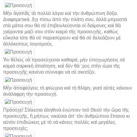
Μὴν ἀγαπᾶς τὰ πολλὰ λόγια καὶ τὴν ἀνθρώπινη δόξα.
Διαφορετικά, ὄχι πίσω ἀπὸ τὴν πλάτη σου, ἀλλὰ μπροστὰ
στὰ μάτια σου θὰ σὲ ἐπιβουλεύονται οἱ δαίμονες καὶ θὰ
χαίρονται μαζί σου στὸν καιρὸ τῆς προσευχῆς, καθὼς
εὔκολα τότε θὰ σὲ παρασύρουν καὶ θὰ σὲ δελεάζουν μὲ
ἀλλόκοτους λογισμούς.
Ἂν θέλεις νὰ προσεύχεσαι καθαρά, μὴν ὑποχωρήσεις σὲ
καμιὰ σαρκικὴ ἀπαίτηση, καὶ δὲν θὰ 'χεις στὴν ὥρα τῆς
προσευχῆς κανένα σύννεφο νὰ σὲ σκοτίζει.
Μὴν ἀποφεύγεις τὴ φτώχεια καὶ τὴ θλίψη, γιατί αὐτὲς κάνουν
ἀνάλαφρη τὴν προσευχή.
Πρόσεχε! Στέκεσαι ἀληθινὰ ἐνώπιον τοῦ Θεοῦ τὴν ὥρα τῆς
προσευχῆς, ἢ μήπως νικιέσαι ἀπ' τὸν ἀνθρώπινο ἔπαινο κι
αὐτὸν ἐπιδιώκεις μὲ τὸ νὰ κάνεις πολλὲς καὶ μεγάλες
προσευχές;