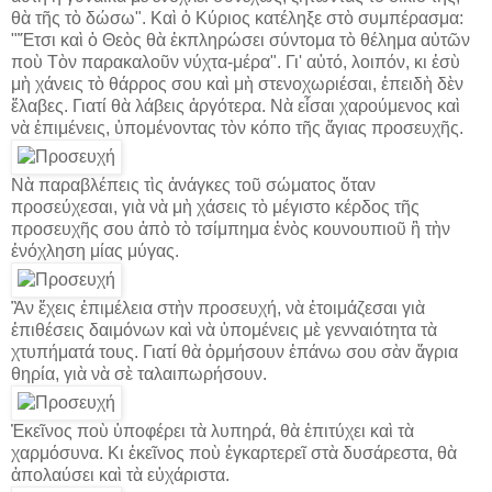
θὰ τῆς τὸ δώσω". Καὶ ὁ Κύριος κατέληξε στὸ συμπέρασμα:
"Ἔτσι καὶ ὁ Θεὸς θὰ ἐκπληρώσει σύντομα τὸ θέλημα αὐτῶν
ποὺ Τὸν παρακαλοῦν νύχτα-μέρα". Γι' αὐτό, λοιπόν, κι ἐσὺ
μὴ χάνεις τὸ θάρρος σου καὶ μὴ στενοχωριέσαι, ἐπειδὴ δὲν
ἔλαβες. Γιατί θὰ λάβεις ἀργότερα. Νὰ εἶσαι χαρούμενος καὶ
νὰ ἐπιμένεις, ὑπομένοντας τὸν κόπο τῆς ἅγιας προσευχῆς.
Νὰ παραβλέπεις τὶς ἀνάγκες τοῦ σώματος ὅταν
προσεύχεσαι, γιὰ νὰ μὴ χάσεις τὸ μέγιστο κέρδος τῆς
προσευχῆς σου ἀπὸ τὸ τσίμπημα ἑνὸς κουνουπιοῦ ἢ τὴν
ἐνόχληση μίας μύγας.
Ἂν ἔχεις ἐπιμέλεια στὴν προσευχή, νὰ ἑτοιμάζεσαι γιὰ
ἐπιθέσεις δαιμόνων καὶ νὰ ὑπομένεις μὲ γενναιότητα τὰ
χτυπήματά τους. Γιατί θὰ ὁρμήσουν ἐπάνω σου σὰν ἄγρια
θηρία, γιὰ νὰ σὲ ταλαιπωρήσουν.
Ἐκεῖνος ποὺ ὑποφέρει τὰ λυπηρά, θὰ ἐπιτύχει καὶ τὰ
χαρμόσυνα. Κι ἐκεῖνος ποὺ ἐγκαρτερεῖ στὰ δυσάρεστα, θὰ
ἀπολαύσει καὶ τὰ εὐχάριστα.