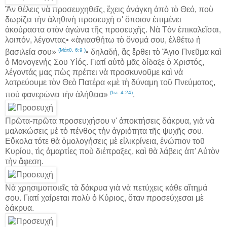
Ἂν θέλεις νὰ προσευχηθεῖς, ἔχεις ἀνάγκη ἀπὸ τὸ Θεό, ποὺ
δωρίζει τὴν ἀληθινὴ προσευχὴ σ' ὅποιον ἐπιμένει
ἀκούραστα στὸν ἀγώνα τῆς προσευχῆς. Νὰ Τὸν ἐπικαλεῖσαι,
λοιπόν, λέγοντας• «ἁγιασθήτω τὸ ὄνομά σου, ἐλθέτω ἡ
(Μάτθ. 6:9 )
βασιλεία σου»
• δηλαδή, ἂς ἔρθει τὸ Ἅγιο Πνεῦμα καὶ
ὁ Μονογενής Σου Υἱός. Γιατί αὐτὸ μᾶς δίδαξε ὁ Χριστός,
λέγοντάς μας πὼς πρέπει νὰ προσκυνοῦμε καὶ νὰ
λατρεύουμε τὸν Θεὸ Πατέρα «μὲ τὴ δύναμη τοῦ Πνεύματος,
(Ἰω. 4:24)
ποὺ φανερώνει τὴν ἀλήθεια»
.
Πρῶτα-πρῶτα προσευχήσου ν' ἀποκτήσεις δάκρυα, γιὰ νὰ
μαλακώσεις μὲ τὸ πένθος τὴν ἀγριότητα τῆς ψυχῆς σου.
Εὔκολα τότε θὰ ὁμολογήσεις μὲ εἰλικρίνεια, ἐνώπιον τοῦ
Κυρίου, τὶς ἁμαρτίες ποὺ διέπραξες, καὶ θὰ λάβεις ἀπ' Αὐτὸν
τὴν ἄφεση.
Νὰ χρησιμοποιεῖς τὰ δάκρυα γιὰ νὰ πετύχεις κάθε αἴτημά
σου. Γιατί χαίρεται πολὺ ὁ Κύριος, ὅταν προσεύχεσαι μὲ
δάκρυα.