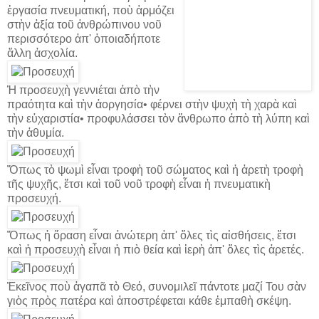
ἐργασία πνευματική, ποὺ ἁρμόζει
στὴν ἀξία τοῦ ἀνθρώπινου νοῦ
περισσότερο ἀπ' ὁποιαδήποτε
ἄλλη ἀσχολία.
Ἡ προσευχὴ γεννιέται ἀπὸ τὴν
πραότητα καὶ τὴν ἀοργησία• φέρνει στὴν ψυχὴ τὴ χαρὰ καὶ
τὴν εὐχαριστία• προφυλάσσει τὸν ἄνθρωπο ἀπὸ τὴ λύπη καὶ
τὴν ἀθυμία.
Ὅπως τὸ ψωμὶ εἶναι τροφὴ τοῦ σώματος καὶ ἡ ἀρετὴ τροφὴ
τῆς ψυχῆς, ἔτσι καὶ τοῦ νοῦ τροφὴ εἶναι ἡ πνευματικὴ
προσευχή.
Ὅπως ἡ ὅραση εἶναι ἀνώτερη ἀπ' ὅλες τὶς αἰσθήσεις, ἔτσι
καὶ ἡ προσευχὴ εἶναι ἡ πιὸ θεία καὶ ἱερὴ ἀπ' ὅλες τὶς ἀρετές.
Ἐκεῖνος ποὺ ἀγαπᾶ τὸ Θεό, συνομιλεῖ πάντοτε μαζί Του σὰν
γιὸς πρὸς πατέρα καὶ ἀποστρέφεται κάθε ἐμπαθὴ σκέψη.