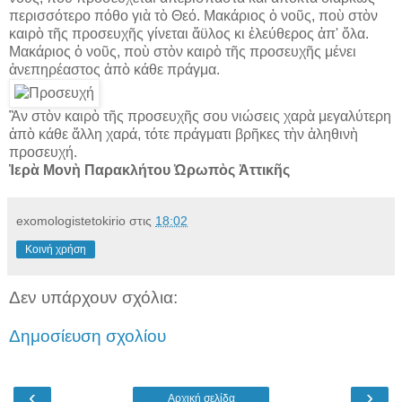
περισσότερο πόθο γιὰ τὸ Θεό. Μακάριος ὁ νοῦς, ποὺ στὸν
καιρὸ τῆς προσευχῆς γίνεται ἄϋλος κι ἐλεύθερος ἀπ' ὅλα.
Μακάριος ὁ νοῦς, ποὺ στὸν καιρὸ τῆς προσευχῆς μένει
ἀνεπηρέαστος ἀπὸ κάθε πράγμα.
Ἂν στὸν καιρὸ τῆς προσευχῆς σου νιώσεις χαρὰ μεγαλύτερη
ἀπὸ κάθε ἄλλη χαρά, τότε πράγματι βρῆκες τὴν ἀληθινὴ
προσευχή.
Ἱερὰ Μονὴ Παρακλήτου Ὠρωπὸς Ἀττικῆς
exomologistetokirio
στις
18:02
Κοινή χρήση
Δεν υπάρχουν σχόλια:
Δημοσίευση σχολίου
‹
›
Αρχική σελίδα