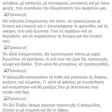
εὐλάβεια, μὲ κατάνυξη, μὲ στεναγμοὺς μυστικοὺς καὶ μὲ πόνο
ψυχῆς, ποὺ συνοδεύει τὴν ἐξομολόγηση τῶν ἁμαρτιῶν μας.
Νὰ στέκεσαι ὑπομένοντας τὸν κόπο, νὰ προσεύχεσαι μὲ
ἔνταση καὶ ἐπιμονὴ καὶ ν' ἀποστρέφεσαι τὶς φροντίδες καὶ τὶς
σκέψεις ποὺ σοῦ ἔρχονται. Γιατί σὲ ταράζουν καὶ σὲ
θορυβοῦν, γιὰ νὰ παραλύσουν τὴ δύναμη καὶ τὴν ἐντασή
σου.
Ἂν εἶσαι ὑπομονετικός, θὰ προσεύχεσαι πάντα μὲ χαρά.
Ἀγωνίσου νὰ κρατήσεις τὸ νοῦ σου τὴν ὥρα τῆς προσευχῆς
κουφὸ καὶ ἄλαλο. Ἔτσι μόνο θὰ μπορέσεις νὰ προσευχηθεῖς.
Ἡ ψαλμωδία καταπραΰνει τὰ πάθη καὶ γαληνεύει τὶς ἄτακτες
κινήσεις τοῦ σώματος. Γι' αὐτὸ νὰ ψάλλεις μὲ συναίσθηση
καὶ κοσμιότητα• καὶ θὰ μοιάζεις ἔτσι μὲ ἀετόπουλο ποὺ
πετάει στὰ ὕψη.
Ἂν δὲν ἔλαβες ἀκόμα χάρισμα προσευχῆς ἢ ψαλμωδίας,
ζήτησέ το μὲ ἐπιμονὴ καὶ θὰ τὸ λάβεις.