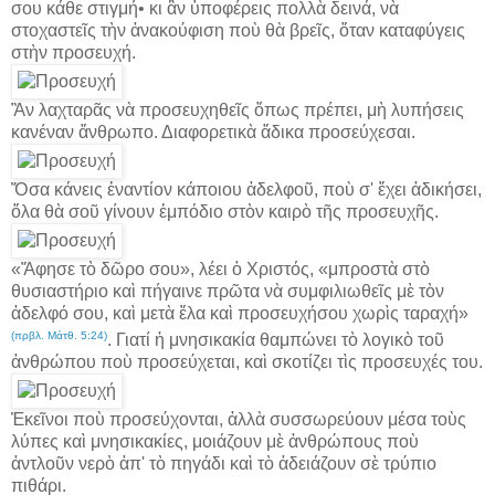
σου κάθε στιγμή• κι ἂν ὑποφέρεις πολλὰ δεινά, νὰ
στοχαστεῖς τὴν ἀνακούφιση ποὺ θὰ βρεῖς, ὅταν καταφύγεις
στὴν προσευχή.
Ἂν λαχταρᾶς νὰ προσευχηθεῖς ὅπως πρέπει, μὴ λυπήσεις
κανέναν ἄνθρωπο. Διαφορετικὰ ἄδικα προσεύχεσαι.
Ὅσα κάνεις ἐναντίον κάποιου ἀδελφοῦ, ποὺ σ' ἔχει ἀδικήσει,
ὅλα θὰ σοῦ γίνουν ἐμπόδιο στὸν καιρὸ τῆς προσευχῆς.
«Ἄφησε τὸ δῶρο σου», λέει ὁ Χριστός, «μπροστὰ στὸ
θυσιαστήριο καὶ πήγαινε πρῶτα νὰ συμφιλιωθεῖς μὲ τὸν
ἀδελφό σου, καὶ μετὰ ἔλα καὶ προσευχήσου χωρὶς ταραχή»
(πρβλ. Μάτθ. 5:24)
. Γιατί ἡ μνησικακία θαμπώνει τὸ λογικὸ τοῦ
ἀνθρώπου ποὺ προσεύχεται, καὶ σκοτίζει τὶς προσευχές του.
Ἐκεῖνοι ποὺ προσεύχονται, ἀλλὰ συσσωρεύουν μέσα τοὺς
λύπες καὶ μνησικακίες, μοιάζουν μὲ ἀνθρώπους ποὺ
ἀντλοῦν νερὸ ἀπ' τὸ πηγάδι καὶ τὸ ἀδειάζουν σὲ τρύπιο
πιθάρι.