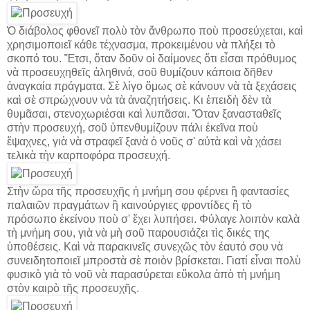
Ὁ διάβολος φθονεῖ πολὺ τὸν ἄνθρωπο ποὺ προσεύχεται, καὶ
χρησιμοποιεῖ κάθε τέχνασμα, προκειμένου νὰ πλήξει τὸ
σκοπό του. Ἔτσι, ὅταν δοῦν οἱ δαίμονες ὅτι εἶσαι πρόθυμος
νὰ προσευχηθεῖς ἀληθινά, σοῦ θυμίζουν κάποια δῆθεν
ἀναγκαία πράγματα. Σὲ λίγο ὅμως σὲ κάνουν νὰ τὰ ξεχάσεις
καὶ σὲ σπρώχνουν νὰ τὰ ἀναζητήσεις. Κι ἐπειδὴ δὲν τὰ
θυμᾶσαι, στενοχωριέσαι καὶ λυπᾶσαι. Ὅταν ξανασταθεῖς
στὴν προσευχή, σοῦ ὑπενθυμίζουν πάλι ἐκεῖνα ποὺ
ἔψαχνες, γιὰ νὰ στραφεῖ ξανὰ ὁ νοῦς σ' αὐτὰ καὶ νὰ χάσει
τελικὰ τὴν καρποφόρα προσευχή.
Στὴν ὥρα τῆς προσευχῆς ἡ μνήμη σου φέρνει ἢ φαντασίες
παλαιῶν πραγμάτων ἢ καινούργιες φροντίδες ἢ τὸ
πρόσωπο ἐκείνου ποὺ σ' ἔχει λυπήσει. Φύλαγε λοιπὸν καλὰ
τὴ μνήμη σου, γιὰ νὰ μὴ σοῦ παρουσιάζει τὶς δικές της
ὑποθέσεις. Καὶ νὰ παρακινεῖς συνεχῶς τὸν ἑαυτό σου νὰ
συνειδητοποιεῖ μπροστὰ σὲ ποιὸν βρίσκεται. Γιατί εἶναι πολὺ
φυσικὸ γιὰ τὸ νοῦ νὰ παρασύρεται εὔκολα ἀπὸ τὴ μνήμη
στὸν καιρὸ τῆς προσευχῆς.