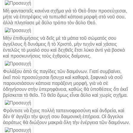
Μὴ φανταστεῖς κανένα σχῆμα γιὰ τὸ Θεὸ ὅταν προσεύχεσαι,
μήτε νὰ ἐπιτρέψεις νὰ τυπωθεῖ κάποια μορφὴ στὸ νοῦ σου,
ἀλλὰ πλησίασε μὲ ἄϋλο τρόπο τὸν ἄϋλο Θεό.
Μὴν ἐπιθυμήσεις νὰ δεῖς μὲ τὰ μάτια τοῦ σώματός σου
ἀγγέλους ἢ δυνάμεις ἢ τὸ Χριστό, μὴν τυχὸν καὶ χάσεις
ἐντελῶς τὸ μυαλό σου καὶ δεχθεῖς ἔτσι λύκο ἀντὶ γιὰ βοσκὸ
καὶ προσκυνήσεις τοὺς ἐχθροὺς δαίμονες.
Φυλάξου ἀπὸ τὶς παγίδες τῶν δαιμόνων. Γιατί συμβαίνει,
ἐκεῖ ποὺ προσεύχεσαι ἥσυχα καὶ καθαρά, ξαφνικὰ νὰ σοῦ
παρουσιάσουν κάποια παράξενη μορφή, γιὰ νὰ σὲ
ὁδηγήσουν στὴν ὑπερηφάνεια, καθὼς θὰ ὑποθέσεις ὅτι ἐκεῖ
βρίσκεται τὸ θεῖο. Τὸ θεῖο ὅμως εἶναι ἄϋλο καὶ χωρὶς σχῆμα.
Φρόντισε νὰ ἔχεις πολλὴ ταπεινοφροσύνη καὶ ἀνδρεία, καὶ
δὲν θ' ἀγγίξει τὴν ψυχή σου δαιμονικὴ ἐπήρεια. Οἱ ἄγγελοι
ἀοράτως θὰ διώξουν μακριὰ ὅλη τὴν ἐνέργεια τῶν δαιμόνων.