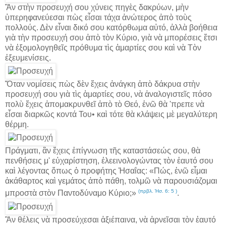
Ἂν στὴν προσευχή σου χύνεις πηγὲς δακρύων, μὴν
ὑπερηφανεύεσαι πὼς εἶσαι τάχα ἀνώτερος ἀπὸ τοὺς
πολλούς. Δὲν εἶναι δικό σου κατόρθωμα αὐτό, ἀλλὰ βοήθεια
γιὰ τὴν προσευχή σου ἀπὸ τὸν Κύριο, γιὰ νὰ μπορέσεις ἔτσι
νὰ ἐξομολογηθεῖς πρόθυμα τὶς ἁμαρτίες σου καὶ νὰ Τὸν
ἐξευμενίσεις.
Ὅταν νομίσεις πὼς δὲν ἔχεις ἀνάγκη ἀπὸ δάκρυα στὴν
προσευχή σου γιὰ τὶς ἁμαρτίες σου, νὰ ἀναλογιστεῖς πόσο
πολὺ ἔχεις ἀπομακρυνθεῖ ἀπὸ τὸ Θεό, ἐνῶ θὰ 'πρεπε νὰ
εἶσαι διαρκῶς κοντά Του• καὶ τότε θὰ κλάψεις μὲ μεγαλύτερη
θέρμη.
Πράγματι, ἂν ἔχεις ἐπίγνωση τῆς καταστάσεώς σου, θὰ
πενθήσεις μ' εὐχαρίστηση, ἐλεεινολογώντας τὸν ἑαυτό σου
καὶ λέγοντας ὅπως ὁ προφήτης Ἠσαΐας: «Πώς, ἐνῶ εἶμαι
ἀκάθαρτος καὶ γεμάτος ἀπὸ πάθη, τολμῶ νὰ παρουσιάζομαι
(πρβλ. Ἡσ. 6: 5 )
μπροστὰ στὸν Παντοδύναμο Κύριο;»
.
Ἂν θέλεις νὰ προσεύχεσαι ἀξιέπαινα, νὰ ἀρνεῖσαι τὸν ἑαυτό