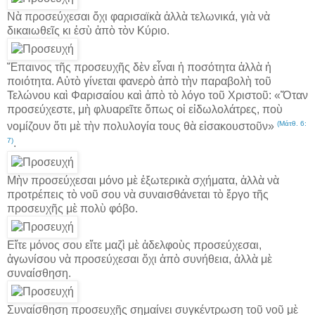
Νὰ προσεύχεσαι ὄχι φαρισαϊκὰ ἀλλὰ τελωνικά, γιὰ νὰ
δικαιωθεῖς κι ἐσὺ ἀπὸ τὸν Κύριο.
Ἔπαινος τῆς προσευχῆς δὲν εἶναι ἡ ποσότητα ἀλλὰ ἡ
ποιότητα. Αὐτὸ γίνεται φανερὸ ἀπὸ τὴν παραβολὴ τοῦ
Τελώνου καὶ Φαρισαίου καὶ ἀπὸ τὸ λόγο τοῦ Χριστοῦ: «Ὅταν
προσεύχεστε, μὴ φλυαρεῖτε ὅπως οἱ εἰδωλολάτρες, ποὺ
(Μάτθ. 6:
νομίζουν ὅτι μὲ τὴν πολυλογία τους θὰ εἰσακουστοῦν»
7)
.
Μὴν προσεύχεσαι μόνο μὲ ἐξωτερικὰ σχήματα, ἀλλὰ νὰ
προτρέπεις τὸ νοῦ σου νὰ συναισθάνεται τὸ ἔργο τῆς
προσευχῆς μὲ πολὺ φόβο.
Εἴτε μόνος σου εἴτε μαζὶ μὲ ἀδελφοὺς προσεύχεσαι,
ἀγωνίσου νὰ προσεύχεσαι ὄχι ἀπὸ συνήθεια, ἀλλὰ μὲ
συναίσθηση.
Συναίσθηση προσευχῆς σημαίνει συγκέντρωση τοῦ νοῦ μὲ