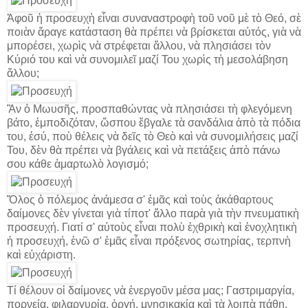
Ἀφοῦ ἡ προσευχὴ εἶναι συναναστροφὴ τοῦ νοῦ μὲ τὸ Θεό, σὲ
ποιὰν ἄραγε κατάσταση θὰ πρέπει νὰ βρίσκεται αὐτός, γιὰ νὰ
μπορέσει, χωρὶς νὰ στρέφεται ἄλλου, νὰ πλησιάσει τὸν
Κύριό του καὶ νὰ συνομιλεῖ μαζί Του χωρὶς τὴ μεσολάβηση
ἄλλου;
Ἂν ὁ Μωυσῆς, προσπαθώντας νὰ πλησιάσει τὴ φλεγόμενη
βάτο, ἐμποδιζόταν, ὥσπου ἔβγαλε τὰ σανδάλια ἀπὸ τὰ πόδια
του, ἐσύ, ποὺ θέλεις νὰ δεῖς τὸ Θεὸ καὶ νὰ συνομιλήσεις μαζί
Του, δὲν θὰ πρέπει νὰ βγάλεις καὶ νὰ πετάξεις ἀπὸ πάνω
σου κάθε ἁμαρτωλὸ λογισμό;
Ὅλος ὁ πόλεμος ἀνάμεσα σ' ἐμᾶς καὶ τοὺς ἀκάθαρτους
δαίμονες δὲν γίνεται γιὰ τίποτ' ἄλλο παρὰ γιὰ τὴν πνευματικὴ
προσευχή. Γιατί σ' αὐτοὺς εἶναι πολὺ ἐχθρικὴ καὶ ἐνοχλητικὴ
ἡ προσευχή, ἐνῶ σ' ἐμᾶς εἶναι πρόξενος σωτηρίας, τερπνὴ
καὶ εὐχάριστη.
Τί θέλουν οἱ δαίμονες νὰ ἐνεργοῦν μέσα μας; Γαστριμαργία,
πορνεία, φιλαργυρία, ὀργή, μνησικακία καὶ τὰ λοιπὰ πάθη,