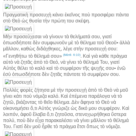
Πραγματικὴ προσευχὴ κάνει ἐκεῖνος ποὺ προσφέρει πάντα
στὸ Θεὸ ὡς θυσία τὴν πρώτη του σκέψη.
Μὴν προσεύχεσαι νὰ γίνουν τὰ θελήματά σου, γιατί
ὁπωσδήποτε δὲν συμφωνοῦν μὲ τὸ θέλημα τοῦ Θεοῦ• ἀλλὰ
μᾶλλον, καθὼς διδάχθηκες, λέγε στὴν προσευχή σου:
(Μάτθ. 6:10)
«Γενηθήτω τὸ θέλημά σου»
. Καὶ γιὰ κάθε πράγμα
αὐτὸ νὰ ζητᾶς ἀπὸ τὸ Θεό, νὰ γίνει τὸ θέλημά Του, γιατί
Αὐτὸς θέλει τὸ καλὸ καὶ τὸ συμφέρον τῆς ψυχῆς σου• ἐνῶ
ἐσὺ ὁπωσδήποτε δὲν ζητᾶς πάντοτε τὸ συμφέρον σου.
Πολλὲς φορὲς ζήτησα μὲ τὴν προσευχὴ ἀπὸ τὸ Θεὸ νὰ μοῦ
γίνει κάτι ποὺ νόμιζα καλό. Καὶ ἐπέμενα παράλογα νὰ τὸ
ζητῶ, βιάζοντας τὸ θεῖο θέλημα. Δὲν ἄφηνα τὸ Θεὸ νὰ
οἰκονομήσει ὅ,τι Αὐτὸς γνώριζε ὡς δικό μου συμφέρον. Καὶ
λοιπόν, ἀφοῦ ἔλαβα ὅ,τι ζητοῦσα, στενοχωρήθηκα ὕστερα
πολύ, ποὺ δὲν εἶχα παρακαλέσει νὰ γίνει μᾶλλον τὸ θέλημά
Του. Γιατί δὲν μοῦ ἦρθε τὸ πράγμα ἔτσι ὅπως τὸ νόμιζα.