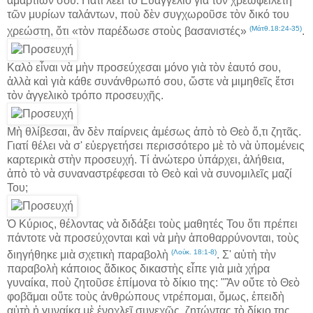
ἁμαρτιῶν σου. Γιατί λέει τὸ Εὐαγγέλιο γιὰ τὸν χρεωφειλέτη
τῶν μυρίων ταλάντων, ποὺ δὲν συγχωροῦσε τὸν δικό του
(Μάτθ.18:24-35)
χρεώστη, ὅτι «τὸν παρέδωσε στοὺς βασανιστές»
.
Καλὸ εἶναι νὰ μὴν προσεύχεσαι μόνο γιὰ τὸν ἑαυτό σου,
ἀλλὰ καὶ γιὰ κάθε συνάνθρωπό σου, ὥστε νὰ μιμηθεῖς ἔτσι
τὸν ἀγγελικὸ τρόπο προσευχῆς.
Μὴ θλίβεσαι, ἂν δὲν παίρνεις ἀμέσως ἀπὸ τὸ Θεὸ ὅ,τι ζητᾶς.
Γιατί θέλει νὰ σ' εὐεργετήσει περισσότερο μὲ τὸ νὰ ὑπομένεις
καρτερικὰ στὴν προσευχή. Τί ἀνώτερο ὑπάρχει, ἀλήθεια,
ἀπὸ τὸ νὰ συναναστρέφεσαι τὸ Θεὸ καὶ νὰ συνομιλεῖς μαζί
Του;
Ὁ Κύριος, θέλοντας νὰ διδάξει τοὺς μαθητές Του ὅτι πρέπει
πάντοτε νὰ προσεύχονται καὶ νὰ μὴν ἀποθαρρύνονται, τοὺς
(Λούκ. 18:1-8)
διηγήθηκε μιὰ σχετικὴ παραβολὴ
. Σ' αὐτὴ τὴν
παραβολὴ κάποιος ἄδικος δικαστὴς εἶπε γιὰ μιὰ χήρα
γυναίκα, ποὺ ζητοῦσε ἐπίμονα τὸ δίκιο της: "Ἂν οὔτε τὸ Θεὸ
φοβᾶμαι οὔτε τοὺς ἀνθρώπους ντρέπομαι, ὅμως, ἐπειδὴ
αὐτὴ ἡ γυναίκα μὲ ἐνοχλεῖ συνεχῶς, ζητώντας τὸ δίκιο της,