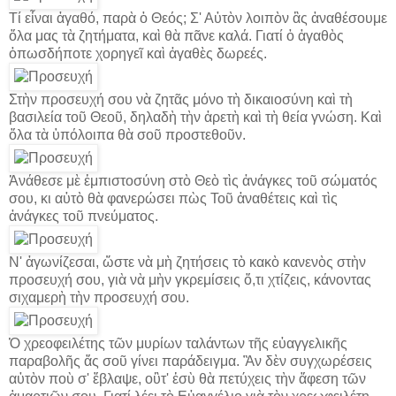
Τί εἶναι ἀγαθό, παρὰ ὁ Θεός; Σ' Αὐτὸν λοιπὸν ἂς ἀναθέσουμε
ὅλα μας τὰ ζητήματα, καὶ θὰ πᾶνε καλά. Γιατί ὁ ἀγαθὸς
ὁπωσδήποτε χορηγεῖ καὶ ἀγαθὲς δωρεές.
Στὴν προσευχή σου νὰ ζητᾶς μόνο τὴ δικαιοσύνη καὶ τὴ
βασιλεία τοῦ Θεοῦ, δηλαδὴ τὴν ἀρετὴ καὶ τὴ θεία γνώση. Καὶ
ὅλα τὰ ὑπόλοιπα θὰ σοῦ προστεθοῦν.
Ἀνάθεσε μὲ ἐμπιστοσύνη στὸ Θεὸ τὶς ἀνάγκες τοῦ σώματός
σου, κι αὐτὸ θὰ φανερώσει πὼς Τοῦ ἀναθέτεις καὶ τὶς
ἀνάγκες τοῦ πνεύματος.
Ν' ἀγωνίζεσαι, ὥστε νὰ μὴ ζητήσεις τὸ κακὸ κανενὸς στὴν
προσευχή σου, γιὰ νὰ μὴν γκρεμίσεις ὅ,τι χτίζεις, κάνοντας
σιχαμερὴ τὴν προσευχή σου.
Ὁ χρεοφειλέτης τῶν μυρίων ταλάντων τῆς εὐαγγελικῆς
παραβολῆς ἄς σοῦ γίνει παράδειγμα. Ἂν δὲν συγχωρέσεις
αὐτὸν ποὺ σ' ἔβλαψε, οὒτ' ἐσὺ θὰ πετύχεις τὴν ἄφεση τῶν