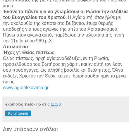
λαού.
Έκανε τα πάντα για να γνωρίσουν οι Ρώσοι την αλήθεια
του Ευαγγελίου του Χριστού.
Η Αγία αυτή, όταν ήλθε με
την ακολουθία της κάποτε στο Βυζάντιο, έτυχε θερμής
υποδοχής για τους αγώνες της υπέρ του Χριστιανισμού.
Πάνω στον αγώνα αυτό, παρέδωσε την τελευταία της πνοή
την 11η Ιουλίου 969 μ.Χ.
Απολυτίκιο:
Ήχος γ'. Θείας πίστεως.
Θείας πίστεως, αρχή αγία,αναδέδειξαι, εν τη Ρωσία,
προσελθούσα του Σωτήρος τη χάριτι, και εν αυτή τον λαόν
σου προσήγαγες, ως αληθής βασιλίς και θεόληπτος. Όλγα
ένδοξε, Χριστόν τον Θεόν ικέτευε, δωρήσασθαι ημίν το μέγα
έλεος.
www.agioritikovima.gr
exomologistetokirio
στις
11:23
Κοινή χρήση
Δεν υπάρχουν σχόλια: