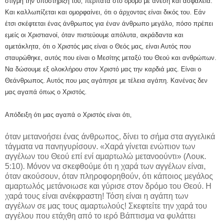
στιγμή την υποστήριξή του, περπατά στο δρόμο με άνεση και ασφάλεια.
Και καλλωπίζεται και ομορφαίνει, ότι ο άρχοντας είναι δικός του. Εάν
έτσι σκέφτεται ένας άνθρωπος για έναν άνθρωπο μεγάλο, πόσο πρέπει
εμείς οι Χριστιανοί, όταν πιστεύουμε απόλυτα, ακράδαντα και
αμετάκλητα, ότι ο Χριστός μας είναι ο Θεός μας, είναι Αυτός που
σταυρώθηκε, αυτός που είναι ο Μεσίτης μεταξύ του Θεού και ανθρώπων.
Να δώσουμε εξ ολοκλήρου στον Χριστό μας την καρδιά μας. Είναι ο
Θεάνθρωπος. Αυτός που μας αγάπησε με τέλεια αγάπη. Κανένας δεν
μας αγαπά όπως ο Χριστός.
Απόδειξη ότι μας αγαπά ο Χριστός είναι ότι,
όταν μετανοήσει ένας άνθρωπος, δίνει το σήμα στα αγγελικά
τάγματα να πανηγυρίσουν. «Χαρά γίνεται ενώπιον των
αγγέλων του Θεού επί ενί αμαρτωλώ μετανοούντι» (Λουκ.
5:10). Μόνον να σκεφθούμε ότι η χαρά των αγγέλων είναι,
όταν ακούσουν, όταν πληροφορηθούν, ότι κάποιος μεγάλος
αμαρτωλός μετάνοιωσε και γύρισε στον δρόμο του Θεού. Η
χαρά τους είναι ανέκφραστη! Τόση είναι η αγάπη των
αγγέλων σε μας τους αμαρτωλούς! Σκεφτείτε την χαρά του
αγγέλου που ετάχθη από το ιερό Βάπτισμα να φυλάττει