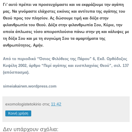
Γι’ αυτό πρέπει να προσευχόμαστε και να εκφράζουμε την αγάπη
μας. Να γινόμαστε ελάχιστες εικόνες και αντίτυπα της αγάπης του
Θεού προς τον πλησίον. Ας δώσουμε τιμή και δόξα στην
φιλανθρωπία του Θεού. Δόξα στην φιλανθρωπία Σου, Κύριε, την
οποία άπλωσες τόσο απειροπλούσια πάνω στην γη και κάλυψες με
τη δόξα Σου και με τη συγνώμη Σου τα αμαρτήματα της
ανθρωπότητος. Αμήν.
Από το περιοδικό “Όσιος Φιλόθεος της Πάρου” 6, Εκδ. Ορθόδοξος
Κυψέλη 2002, άρθρο “Περί αγάπης και ευσπλαχνίας Θεού”, σελ. 137
(απόσπασμα).
simeiakairwn.wordpress.com
exomologistetokirio
στις
11:42
Κοινή χρήση
Δεν υπάρχουν σχόλια: