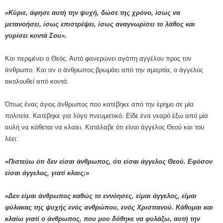
«Κύριε, άφησε αυτή την ψυχή, δώσε της χρόνο, ίσως να
μετανοήσει, ίσως επιστρέψει, ίσως αναγνωρίσει το λάθος και
γυρίσει κοντά Σου».
Και περιμένει ο Θεός. Αυτό φανερώνει αγάπη αγγέλου προς τον
άνθρωπο. Και αν ο άνθρωπος βρωμάει από την αμαρτία, ο άγγελος
ακολουθεί από κοντά.
Όπως ένας άγιος άνθρωπος που κατέβηκε από την έρημο σε μία
πολιτεία. Κατέβηκε για λόγο πνευματικό. Είδε ένα νεαρό έξω από μία
αυλή να κάθεται να κλαίει. Κατάλαβε ότι είναι άγγελος Θεού και του
λέει:
«Πιστεύω ότι δεν είσαι άνθρωπος, ότι είσαι άγγελος Θεού. Εφόσον
είσαι άγγελος, γιατί κλαις;»
«Δεν είμαι άνθρωπος καθώς το εννόησες, είμαι άγγελος, είμαι
φύλακας της ψυχής ενός ανθρώπου, ενός Χριστιανού. Κάθομαι και
κλαίω γιατί ο άνθρωπος, που μου δόθηκε να φυλάξω, αυτή την