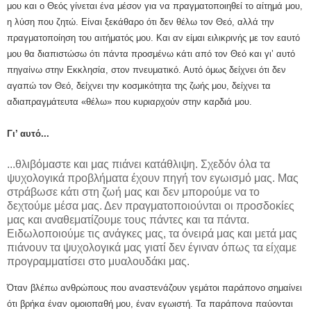
μου και ο Θεός γίνεται ένα μέσον για να πραγματοποιηθεί το αίτημά μου,
η λύση που ζητώ. Είναι ξεκάθαρο ότι δεν θέλω τον Θεό, αλλά την
πραγματοποίηση του αιτήματός μου. Και αν είμαι ειλικρινής με τον εαυτό
μου θα διαπιστώσω ότι πάντα προσμένω κάτι από τον Θεό και γι’ αυτό
πηγαίνω στην Εκκλησία, στον πνευματικό. Αυτό όμως δείχνει ότι δεν
αγαπώ τον Θεό, δείχνει την κοσμικότητα της ζωής μου, δείχνει τα
αδιαπραγμάτευτα «θέλω» που κυριαρχούν στην καρδιά μου.
Γι’ αυτό...
...θλιβόμαστε και μας πιάνει κατάθλιψη. Σχεδόν όλα τα
ψυχολογικά προβλήματα έχουν πηγή τον εγωισμό μας. Μας
στράβωσε κάτι στη ζωή μας και δεν μπορούμε να το
δεχτούμε μέσα μας. Δεν πραγματοποιούνται οι προσδοκίες
μας και αναθεματίζουμε τους πάντες και τα πάντα.
Ειδωλοποιούμε τις ανάγκες μας, τα όνειρά μας και μετά μας
πιάνουν τα ψυχολογικά μας γιατί δεν έγιναν όπως τα είχαμε
προγραμματίσει στο μυαλουδάκι μας.
Όταν βλέπω ανθρώπους που αναστενάζουν γεμάτοι παράπονο σημαίνει
ότι βρήκα έναν ομοιοπαθή μου, έναν εγωιστή. Τα παράπονα παύονται