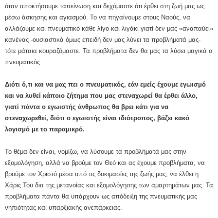
όταν αποκτήσουμε ταπείνωση και δεχόμαστε ότι έρθει στη ζωή μας ως
μέσω άσκησης και αγιασμού. Το να πηγαίνουμε στους Ναούς, να
αλλάζουμε και πνευματικό κάθε λίγο και λιγάκι γιατί δεν μας «αναπαύει»
κανένας -ουσιαστικά όμως επειδή δεν μας λύνει τα προβλήματά μας-
τότε μάταια κουραζόμαστε. Τα προβλήματα δεν θα μας τα λύσει μαγικά ο
πνευματικός.
Διότι ό,τι και να μας πει ο πνευματικός, εάν εμείς έχουμε εγωισμό
και να λυθεί κάποιο ζήτημα που μας στεναχωρεί θα έρθει άλλο,
γιατί πάντα ο εγωιστής άνθρωπος θα βρει κάτι για να
στεναχωρεθεί, διότι ο εγωιστής είναι ιδιότροπος, βάζει κακό
λογισμό με το παραμικρό.
Το θέμα δεν είναι, νομίζω, να λύσουμε τα προβλήματά μας στην
εξομολόγηση, αλλά να βρούμε τον Θεό και ας έχουμε προβλήματα, να
βρούμε τον Χριστό μέσα από τις δοκιμασίες της ζωής μας, να έλθει η
Χάρις Του δια της μετανοίας και εξομολόγησης των αμαρτημάτων μας. Τα
προβλήματα πάντα θα υπάρχουν ως απόδειξη της πνευματικής μας
νηπιότητας και υπαρξιακής ανεπάρκειας.