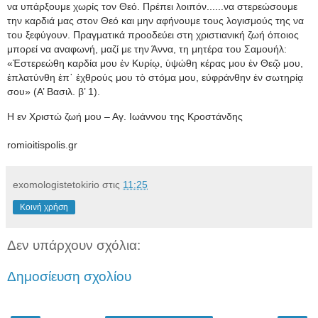
να υπάρξουμε χωρίς τον Θεό. Πρέπει λοιπόν...
...να στερεώσουμε
την καρδιά μας στον Θεό και μην αφήνουμε τους λογισμούς της να
του ξεφύγουν. Πραγματικά προοδεύει στη χριστιανική ζωή όποιος
μπορεί να αναφωνή, μαζί με την Άννα, τη μητέρα του Σαμουήλ:
«Ἐστερεώθη καρδία μου ἐν Κυρίῳ, ὑψώθη κέρας μου ἐν Θεῷ μου,
ἐπλατύνθη ἐπ᾿ ἐχθρούς μου τὸ στόμα μου, εὐφράνθην ἐν σωτηρίᾳ
σου» (Α’ Βασιλ. β’ 1).
Η εν Χριστώ ζωή μου – Αγ. Ιωάννου της Κροστάνδης
romioitispolis.gr
exomologistetokirio
στις
11:25
Κοινή χρήση
Δεν υπάρχουν σχόλια:
Δημοσίευση σχολίου