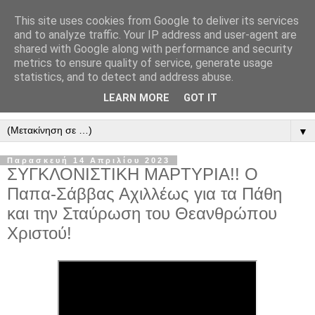
This site uses cookies from Google to deliver its services
" Εξομολογεῖσθε τῶ Κυρίῳ
and to analyze traffic. Your IP address and user-agent are
shared with Google along with performance and security
"
metrics to ensure quality of service, generate usage
statistics, and to detect and address abuse.
ὃτι ἀγαθός, ὃτι εἰς τόν αἰῶνα τό ἔλεος αὐτοῦ. Αλληλούϊα.
LEARN MORE
GOT IT
▼
Παρασκευή 14 Απριλίου 2023
ΣΥΓΚΛΟΝΙΣΤΙΚΗ ΜΑΡΤΥΡΙΑ!! Ο
Παπα-Σάββας Αχιλλέως για τα Πάθη
και την Σταύρωση του Θεανθρώπου
Χριστού!