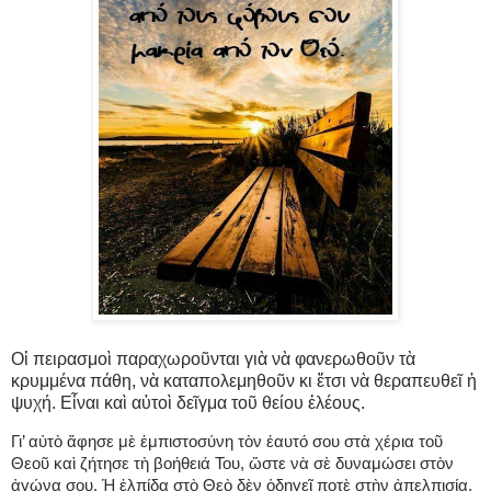
Οἱ πειρασμοὶ παραχωροῦνται γιὰ νὰ φανερωθοῦν τὰ
κρυμμένα πάθη, νὰ καταπολεμηθοῦν κι ἔτσι νὰ θεραπευθεῖ ἡ
ψυχή. Εἶναι καὶ αὐτοὶ δεῖγμα τοῦ θείου ἐλέους.
Γι’ αὐτὸ ἄφησε μὲ ἐμπιστοσύνη τὸν ἑαυτό σου στὰ χέρια τοῦ
Θεοῦ καὶ ζήτησε τὴ βοήθειά Του, ὥστε νὰ σὲ δυναμώσει στὸν
ἀγώνα σου. Ἡ ἐλπίδα στὸ Θεὸ δὲν ὁδηγεῖ ποτὲ στὴν ἀπελπισία.