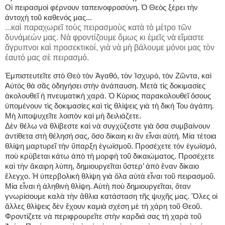
Οἱ πειρασμοὶ φέρνουν ταπεινοφροσύνη. Ὁ Θεὸς ξέρει τὴν
ἀντοχὴ τοῦ καθενός μας...
...καὶ παραχωρεῖ τοὺς πειρασμοὺς κατὰ τὸ μέτρο τῶν
δυνάμεών μας. Νὰ φροντίζουμε ὅμως κι ἐμεῖς νὰ εἴμαστε
ἄγρυπνοι καὶ προσεκτικοί, γιὰ νὰ μὴ βάλουμε μόνοι μας τὸν
ἑαυτό μας σὲ πειρασμό.
Ἐμπιστευτεῖτε στὸ Θεὸ τὸν Ἀγαθό, τὸν Ἰσχυρό, τὸν Ζῶντα, καὶ
Αὐτὸς θὰ σᾶς ὁδηγήσει στὴν ἀνάπαυση. Μετὰ τὶς δοκιμασίες
ἀκολουθεῖ ἡ πνευματικὴ χαρά. Ὁ Κύριος παρακολουθεῖ ὅσους
ὑπομένουν τὶς δοκιμασίες καὶ τὶς θλίψεις γιὰ τὴ δική Του ἀγάπη.
Μὴ λιποψυχεῖτε λοιπὸν καὶ μὴ δειλιάζετε.
Δὲν θέλω νὰ θλίβεστε καὶ νὰ συγχύζεστε γιὰ ὅσα συμβαίνουν
ἀντίθετα στὴ θέλησή σας, ὅσο δίκαιη κι ἂν εἶναι αὐτή. Μία τέτοια
θλίψη μαρτυρεῖ τὴν ὕπαρξη ἐγωϊσμοῦ. Προσέχετε τὸν ἐγωϊσμό,
ποὺ κρύβεται κάτω ἀπὸ τὴ μορφὴ τοῦ δικαιώματος. Προσέχετε
καὶ τὴν ἄκαιρη λύπη, δημιουργεῖται ὕστερ’ ἀπὸ ἕναν δίκαιο
ἔλεγχο. Ἡ ὑπερβολικὴ θλίψη γιὰ ὅλα αὐτὰ εἶναι τοῦ πειρασμοῦ.
Μία εἶναι ἡ ἀληθινὴ θλίψη. Αὐτὴ ποὺ δημιουργεῖται, ὅταν
γνωρίσουμε καλὰ τὴν ἄθλια κατάσταση τῆς ψυχῆς μας. Ὅλες οἱ
ἄλλες θλίψεις δὲν ἔχουν καμιὰ σχέση μὲ τὴ χάρη τοῦ Θεοῦ.
Φροντίζετε νὰ περιφρουρεῖτε στὴν καρδιά σας τὴ χαρὰ τοῦ