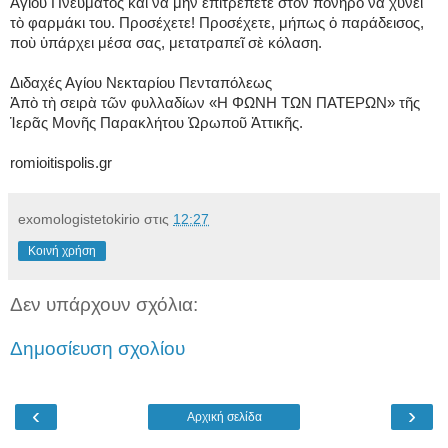
Ἁγίου Πνεύματος καὶ νὰ μὴν ἐπιτρέπετε στὸν πονηρὸ νὰ χύνει
τὸ φαρμάκι του. Προσέχετε! Προσέχετε, μήπως ὁ παράδεισος,
ποὺ ὑπάρχει μέσα σας, μετατραπεῖ σὲ κόλαση.
Διδαχές Αγίου Νεκταρίου Πενταπόλεως
Ἀπὸ τὴ σειρὰ τῶν φυλλαδίων «Η ΦΩΝΗ ΤΩΝ ΠΑΤΕΡΩΝ» τῆς
Ἱερᾶς Μονῆς Παρακλήτου Ὠρωποῦ Ἀττικῆς.
romioitispolis.gr
exomologistetokirio
στις
12:27
Κοινή χρήση
Δεν υπάρχουν σχόλια:
Δημοσίευση σχολίου
‹
›
Αρχική σελίδα