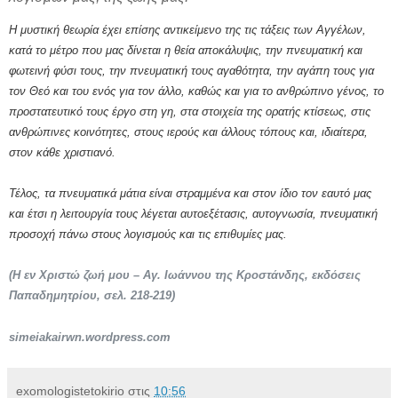
Η μυστική θεωρία έχει επίσης αντικείμενο της τις τάξεις των Αγγέλων,
κατά το μέτρο που μας δίνεται η θεία αποκάλυψις, την πνευματική και
φωτεινή φύσι τους, την πνευματική τους αγαθότητα, την αγάπη τους για
τον Θεό και του ενός για τον άλλο, καθώς και για το ανθρώπινο γένος, το
προστατευτικό τους έργο στη γη, στα στοιχεία της ορατής κτίσεως, στις
ανθρώπινες κοινότητες, στους ιερούς και άλλους τόπους και, ιδιαίτερα,
στον κάθε χριστιανό.
Τέλος, τα πνευματικά μάτια είναι στραμμένα και στον ίδιο τον εαυτό μας
και έτσι η λειτουργία τους λέγεται αυτοεξέτασις, αυτογνωσία, πνευματική
προσοχή πάνω στους λογισμούς και τις επιθυμίες μας.
(Η εν Χριστώ ζωή μου – Αγ. Ιωάννου της Κροστάνδης, εκδόσεις
Παπαδημητρίου, σελ. 218-219)
simeiakairwn.wordpress.com
exomologistetokirio
στις
10:56