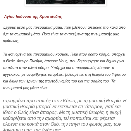
Αγίου Ιωάννου της Κροστάνδης
Έχουμε μέσα μας πνευματικά μάτια, που βλέπουν απείρως πιο καλά από
ό,τι τα σωματικά μάτια. Ποια είναι τα αντικείμενα της πνευματικής μας
οράσεως;
Τα φαινόμενα του πνευματικού κόσμου. Πλάϊ στον ορατό κόσμο, υπάρχει
ο Θεός, άπειρο Πνεύμα, άπειρος Νους, που δημιούργησε και δημιουργεί
τα πάντα στον υλικό κόσμο. Υπάρχει και ο πνευματικός κόσμος, ο
αγγελικός, με αναρίθμητες υπάρξεις, βυθισμένες στη θεωρία του Υψίστου
και όλων των έργων της παντοδυναμίας του και της σοφίας του. Τα
πνευματικά μας μάτια είναι...
στραμμένα προ παντός στον Κύριο, με τη μυστική θεωρία. Η
μυστική θεωρία μπορεί να εκτείνεται επ’ άπειρον, γιατί και
ίδιος ο Θεός είναι άπειρος. Με τη μυστική θεωρία, η ψυχή
καθαρίζεται από την αμαρτία, τελειοποιείται και φέρεται
ολοένα πιο κοντά στον Θεό, την πηγή του φωτός μας, των
λογισμών μας, της ζωής μας.