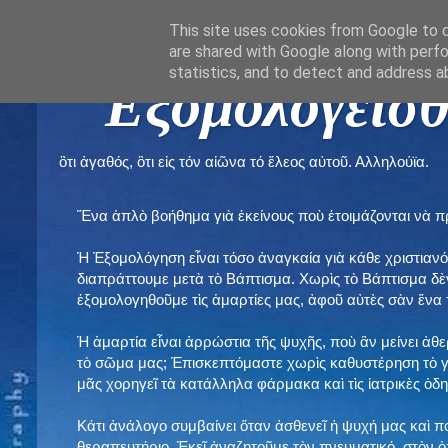
This site uses cookies from Google to de
are shared with Google along with perfo
statistics, and to detect and address a
" Εξομολογεῖσθ
ὃτι ἀγαθός, ὃτι εἰς τόν αἰῶνα τό ἔλεος αὐτοῦ. Αλληλούϊα.
Ἕνα ἁπλὸ βοήθημα γιὰ ἐκείνους ποὺ ἑτοιμάζονται νὰ 
Ἡ Ἐξομολόγηση εἶναι τόσο ἀναγκαία γιὰ κάθε χριστιανό
διαπράττουμε μετὰ τὸ Βάπτισμα. Χωρὶς τὸ Βάπτισμα δ
ἐξομολογηθοῦμε τὶς ἁμαρτίες μας, ἀφοῦ αὐτὲς σὰν ἕνα 
Ἡ ἁμαρτία εἶναι ἀρρώστια τῆς ψυχῆς, ποὺ ἂν μείνει ἀθ
τὸ σῶμα μας; Ἐπισκεπτόμαστε χωρὶς καθυστέρηση τὸ γι
μᾶς χορηγεῖ τὰ κατάλληλα φάρμακα καὶ τὶς ἰατρικὲς ὁ
Κάτι ἀνάλογο συμβαίνει ὅταν ἀσθενεῖ ἡ ψυχή μας καὶ 
θεραπευτήριο. Ἐκεῖ ἀναζητοῦμε τὸν πνευματικό, στὸν ὁ