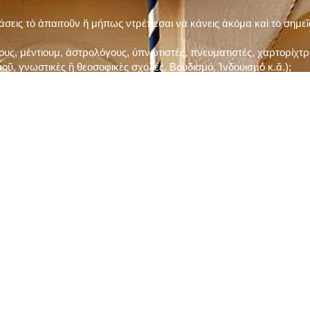
τάσεις τὸ ἀπαιτοῦν ἢ μήπως ντρέπεσαι νὰ κάνεις ἀκόμα καὶ τὸ σημε
ς, μέντιουμ, ἀστρολόγους, ὑπνωτιστές, πνευματιστές, χαρτορίχτρε
οῦ, γνωστικὲς ἢ θεοσοφικὲς σχολές, Βουδισμό, Ἰνδουισμὸ κ.ἅ.);
ι μὲ τὸ ξεμάτιασμα καὶ δίνεις σημασία στὶς διάφορες προλήψεις καὶ 
ρωί, βράδυ, πρὶν καὶ μετὰ τὰ γεύματα) ἢ στὴν Ἐκκλησία (κάθε Κυρι
ς εὐεργεσίες Του;
ελῆ βιβλία;
ν Τετάρτη καὶ τὴν Παρασκευὴ καὶ τὶς ἄλλες περιόδους τῶν Νηστειῶν
ας, ὑστέρα ἀπὸ τὴν κατάλληλη προετοιμασία καὶ τὴν ἔγκριση τοῦ π
ας ἢ τῶν Ἁγίων μας;
 ἢ ὑπόσχεσή σου στὸν Θεό;