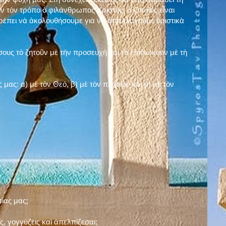
ν τὸν τρόπο ὁ φιλάνθρωπος Χριστός, ὁ Ὁποῖος εἶναι
πρέπει νὰ ἀκολουθήσουμε γιὰ νὰ ἀπαλλαγοῦμε ὁριστικὰ
ους τὸ ζητοῦν μὲ τὴν προσευχὴ καὶ τὸ ἐπιδιώκουν μὲ τὴ
ς μας: α)
μὲ τὸν Θεό
, β)
μὲ τὸν πλησίον
καὶ γ)
μὲ τὸν
σίας μας;
, γογγύζεις καὶ ἀπελπίζεσαι;