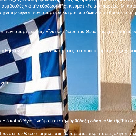
 συμβουλὲς γιὰ τὴν εὐόδωση τῆς πνευματικῆς μας πορείας. Μ' αὐτὸ
ηγεῖ τὴν ἄφεση τῶν ἁμαρτιῶν καὶ μᾶς ὑποδεικνύει τὸ δρόμο ποὺ 
η τῶν ἁμαρτιῶν μας. Εἶναι ἕνα δῶρο τοῦ Θεοῦ ποὺ χαρίζεται σὲ ὅσ
 βοηθήσουν τὰ παρακάτω ἐρωτήματα, τὰ ὁποῖα ἀφοροῦν στὶς σχέσει
ένου
ν Υἱὸ καὶ τὸ Ἅγιο Πνεῦμα, καὶ στὴν ὀρθόδοξη διδασκαλία τῆς Ἐκκλη
ρόνοια τοῦ Θεοῦ ἢ μήπως στὶς δυσάρεστες περιστάσεις ὀλιγοπιστεῖς