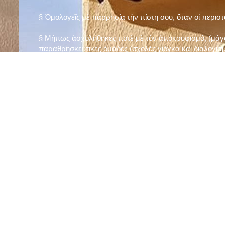
§ Ὁμολογεῖς μὲ παρρησία τὴν πίστη σου, ὅταν οἱ περισ
§ Μήπως ἀσχολήθηκες ποτὲ μὲ τὸν ἀποκρυφισμό, (μάγου
παραθρησκευτικὲς ὁμάδες (σχολὲς γιόγκα καὶ διαλογισμ
§ Μήπως πιστεύεις στὴν τύχη καὶ στὰ ὄνειρα ἢ ἀσχολεῖσα
ἀριθμός», «τὸ πέταλο φέρνει γούρι» κ.λπ.);
§ Προσεύχεσαι τακτικὰ καὶ προσεκτικὰ στὸ σπίτι σου (π
πρωτίστως τὸν Θεὸ γιὰ τὶς ποικίλες, φανερὲς καὶ ἀφανεῖ
§ Μελετᾶς καθημερινὰ τὴν Ἁγία Γραφὴ καὶ ἄλλα ψυχωφ
§ Νηστεύεις, ἂν δὲν ὑπάρχουν σοβαροὶ λόγοι ὑγείας, τὴ
§ Προσέρχεσαι τακτικὰ στὸ Μυστήριο τῆς Θείας Κοινωνί
§ Μήπως βλαστημᾶς τὸ ὄνομα τοῦ Χρίστου, τῆς Παναγί
§ Μήπως ὁρκίζεσαι χωρὶς λόγο ἢ ἀθέτησες τυχὸν ὅρκο