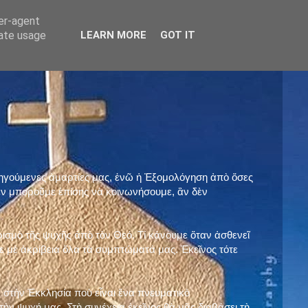
ser-agent
rate usage
LEARN MORE
GOT IT
προηγούμενες ἁμαρτίες μας, ἐνῶ ἡ Ἐξομολόγηση ἀπὸ ὅσες
ὲν μποροῦμε ἐπίσης νὰ κοινωνήσουμε, ἂν δὲν
ρισμὸ τῆς ψυχῆς ἀπὸ τὸν Θεό. Τί κάνουμε ὅταν ἀσθενεῖ
 μὲ ἀκρίβεια ὅλα τὰ συμπτώματά μας. Ἐκεῖνος τότε
 στὴν Ἐκκλησία ποὺ εἶναι ἕνα πνευματικὸ
ὴν ψυχή μας. Στὴ συνέχεια ἐκεῖνος θὰ μᾶς διαβάσει τὴ