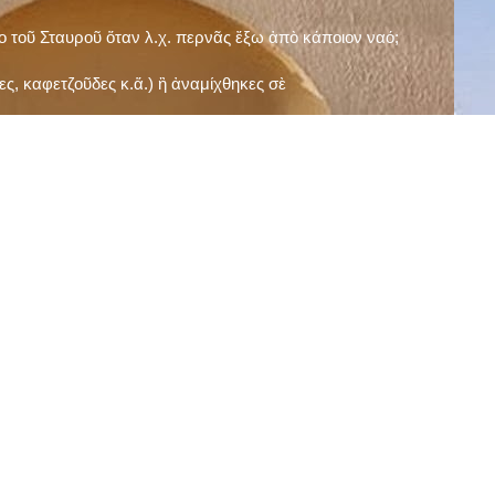
ῖο τοῦ Σταυροῦ ὅταν λ.χ. περνᾶς ἔξω ἀπὸ κάποιον ναό;
ς, καφετζοῦδες κ.ἅ.) ἢ ἀναμίχθηκες σὲ
δεισιδαιμονίες (π.χ. «τὸ 13 εἶναι γρουσούζικος
ακὴ καὶ τὶς μεγάλες γιορτές), εὐγνωμονώντας
;
νευματικοῦ σου;