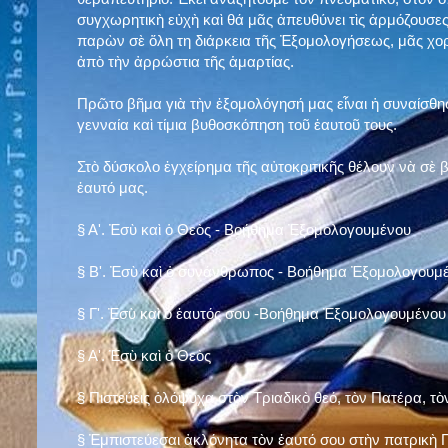
συγχωρητικὴ εὐχὴ καὶ θά μᾶς ἀπευθύνει τὶς ἁρμόζουσες
παρὼν σὲ ὅλη τη διάρκεια τῆς Ἐξομολογήσεως, μᾶς χορ
ἀπὸ τὴν ἀρρώστια τῆς ἁμαρτίας.
Πρῶτο βῆμα γιὰ τὴν ἐξομολόγησή μας εἶναι ἡ συναίσθησ
γενναία καὶ τίμια βυθοσκόπηση τοῦ ἑαυτοῦ τους.
Στὸ δύσκολο ἐγχείρημα τῆς αὐτοκριτικῆς θέλουν νὰ σὲ
ἑαυτό μας
.
§
Α'. Ἐσὺ καὶ ὁ Θεὸς - Βοήθημα Ἐξομολογουμένου
§
Β'. Ἐσὺ καὶ ὁ συνάνθρωπος - Βοήθημα Ἐξομολογουμ
§
Γ'. Ἐσὺ καὶ ὁ ἑαυτός σου -Βοήθημα Ἐξομολογουμένου
§ Α'. Ἐσὺ καὶ ὁ Θεὸς
§ Πιστεύεις ὁλόψυχα στὸν Τριαδικὸ θεό, τὸν Πατέρα, τὸ
§ Ἐμπιστεύεσαι ἀκλόνητα τὸν ἑαυτό σου στὴν πατρικὴ Π