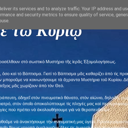
liver its services and to analyze traffic. Your IP address and u
rmance and security metrics to ensure quality of service, gene
buse.
ε τῶ Κυρίῳ "
προσέλθουν στὸ σωστικὸ Μυστήριο τῆς ἱερᾶς Ἐξομολογήσεως.
, ὅσο καὶ τὸ Βάπτισμα. Γιατί τὸ Βάπτισμα μᾶς καθαρίζει ἀπὸ τὶς 
ὲν μποροῦμε να κοινωνήσουμε τὰ ἄχραντα Μυστήρια τοῦ Κυρίου. Δ
τεῖχος μᾶς χωρίζουν ἀπὸ τὸν Θεό.
εράπευτη, ὁδηγεῖ στὸν πνευματικὸ θάνατο, στὸν αἰώνιο, δηλαδή, χω
ατρό, στὸν ὁποῖο ἀποκαλύπτουμε τὶς πληγές μας καὶ περιγράφουμε
δηγίες ποὺ πρέπει νὰ ἀκολουθήσουμε γιὰ νὰ θεραπευθοῦμε.
ποθοῦμε νὰ ἀνακτήσουμε τὴν πνευματική μας ὑγεία. Προσερχόμαστε
ποῖο δίχως ντροπὴ ὁμολογοῦμε ὅλες τὶς ἁμαρτίες ποὺ τραυμάτισαν τ