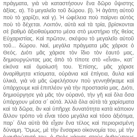
πράγματα, γιὰ νὰ καταστήσουν ἕνα δῶρο ὕψιστης
ἀξίας. α). Τὸ μεγαλεῖο τοῦ δώρου. β). Ἡ ἀγάπη αὐτοῦ
ποὺ τὸ χαρίζει, καὶ γ). Ἡ ὠφέλεια ποὺ παίρνει αὐτὸς
ποὺ τὸ δέχεται. Λοιπόν, αὐτὰ καὶ τὰ τρία, βρίσκονται
σὲ βαθμὸ ἀξιοθαύμαστο μέσα στὸ μυστήριο τῆς θείας
Εὐχαριστίας. Καὶ πρῶτον, σκέψου τὸ μεγαλεῖο αὐτοῦ
τοῦ...
δώρου. Ναί, μεγάλα πράγματα μᾶς χάρισε ὁ
Θεός. Διότι μᾶς χάρισε τὸν ἴδιο τὸν ἑαυτό μας,
δημιουργώντας μας ἀπὸ τὸ τίποτε στὸ «εἶναι», κατ΄
εἰκόνα καὶ ὁμοίωσή του. Ἐπίσης, μᾶς χάρισε
ἀναρίθμητα κτίσματα, οὐράνια καὶ ἐπίγεια, ἄυλα καὶ
ὑλικά, γιὰ νὰ μᾶς ὠφελήσουν ποὺ γεννηθήκαμε καὶ
ὑπάρχουμε καὶ ἐπιπλέον γιὰ τὴν προστασία μας. Διότι,
δημιούργησε γιὰ μᾶς τὸν οὐρανό, τὴν γῆ καὶ ὅλα ὅσα
ὑπάρχουν μέσα σ΄ αὐτά. Ἀλλὰ ὅλα αὐτὰ τὰ χαρίσματα
καὶ τὰ δῶρα, ἂν καὶ ὑπῆρχε δυνατότητα κατὰ κάποιον
ἄλλον τρόπο νὰ εἶναι τόσο μεγάλα καὶ τόσο ἀξιότιμα,
παρ΄ ὅλα αὐτὰ θὰ εἶχαν ἕνα τέλος καὶ περιορισμένη
δύναμη. Ὅμως, μὲ τὴν ἔνσαρκο οἰκονομία του, μὲ τὴν