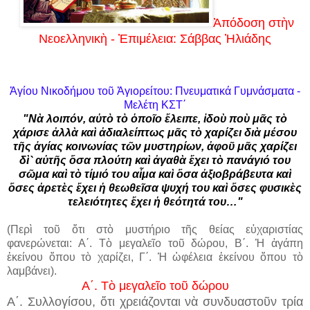
Ἀπόδοση στὴν
Νεοελληνικὴ - Ἐπιμέλεια: Σάββας Ἠλιάδη
ς
Ἁγίου Νικοδήμου τοῦ Ἁγιορείτου: Πνευματικά Γυμνάσματα -
Μελέτη ΚΣΤ΄
"Νὰ λοιπόν, αὐτὸ τὸ ὁποῖο ἔλειπε, ἰδοὺ ποὺ μᾶς τὸ
χάρισε ἀλλὰ καὶ ἀδιαλείπτως μᾶς τὸ χαρίζει διὰ μέσου
τῆς ἁγίας κοινωνίας τῶν μυστηρίων, ἀφοῦ μᾶς χαρίζει
δὶ` αὐτῆς ὅσα πλούτη καὶ ἀγαθὰ ἔχει τὸ πανάγιό του
σῶμα καὶ τὸ τίμιό του αἷμα καὶ ὅσα ἀξιοβράβευτα καὶ
ὅσες ἀρετὲς ἔχει ἡ θεωθεῖσα ψυχή του καὶ ὅσες φυσικὲς
τελειότητες ἔχει ἡ θεότητά του…"
(Περὶ τοῦ ὅτι στὸ μυστήριο τῆς θείας εὐχαριστίας
φανερώνεται: Α΄. Τὸ μεγαλεῖο τοῦ δώρου, Β΄. Ἡ ἀγάπη
ἐκείνου ὅπου τὸ χαρίζει, Γ΄. Ἡ ὠφέλεια ἐκείνου ὅπου τὸ
λαμβάνει).
Α΄. Τὸ μεγαλεῖο
τοῦ
δώρου
Α΄. Συλλογίσου, ὅτι χρειάζονται νὰ συνδυαστοῦν τρία