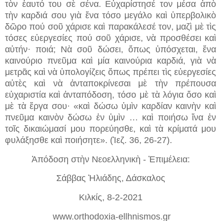
τὸν ἑαυτό του σὲ σένα. Εὐχαρίστησέ τον μέσα ἀπὸ
τὴν καρδιά σου γιὰ ἕνα τόσο μεγάλο καὶ ὑπερβολικὸ
δῶρο πού σοῦ χάρισε καὶ παρακάλεσέ τον, μαζὶ μὲ τὶς
τόσες εὐεργεσίες πού σοῦ χάρισε, νὰ προσθέσει καὶ
αὐτήν· ποιά; Νὰ σοῦ δώσει, ὅπως ὑπόσχεται, ἕνα
καινούριο πνεῦμα καὶ μία καινούρια καρδιά, γιὰ νὰ
μετρᾶς καὶ νὰ ὑπολογίζεις ὅπως πρέπει τὶς εὐεργεσίες
αὐτὲς καὶ νὰ ἀνταποκρίνεσαι μὲ τὴν πρέπουσα
εὐχαριστία καὶ ἀνταπόδοση, τόσο μὲ τὰ λόγια ὅσο καὶ
μὲ τὰ ἔργα σου· «καὶ δώσω ὑμὶν καρδίαν καινὴν καὶ
πνεῦμα καινὸν δώσω ἐν ὑμὶν … καὶ ποιήσω ἴνα ἐν
τοῖς δικαιώμασί μου πορεύησθε, καὶ τὰ κρίματά μου
φυλάξησθε καὶ ποιήσητε». (Ἰεζ. 36, 26-27).
Ἀπόδοση στὴν Νεοελληνικὴ - Ἐπιμέλεια:
Σάββας Ἠλιάδης, Δάσκαλος
Κιλκίς, 8-2-2021
www.orthodoxia-ellhnismos.gr