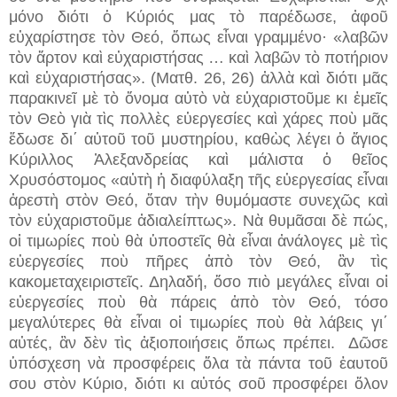
μόνο διότι ὁ Κύριός μας τὸ παρέδωσε, ἀφοῦ
εὐχαρίστησε τὸν Θεό, ὅπως εἶναι γραμμένο· «λαβῶν
τὸν ἄρτον καὶ εὐχαριστήσας … καὶ λαβῶν τὸ ποτήριον
καὶ εὐχαριστήσας». (Ματθ. 26, 26) ἀλλὰ καὶ διότι μᾶς
παρακινεῖ μὲ τὸ ὄνομα αὐτὸ νὰ εὐχαριστοῦμε κι ἐμεῖς
τὸν Θεὸ γιὰ τὶς πολλὲς εὐεργεσίες καὶ χάρες ποὺ μᾶς
ἔδωσε δι΄ αὐτοῦ τοῦ μυστηρίου, καθὼς λέγει ὁ ἅγιος
Κύριλλος Ἀλεξανδρείας καὶ μάλιστα ὁ θεῖος
Χρυσόστομος «αὐτὴ ἡ διαφύλαξη τῆς εὐεργεσίας εἶναι
ἀρεστὴ στὸν Θεό, ὅταν τὴν θυμόμαστε συνεχῶς καὶ
τὸν εὐχαριστοῦμε ἀδιαλείπτως». Νὰ θυμᾶσαι δὲ πώς,
οἱ τιμωρίες ποὺ θὰ ὑποστεῖς θὰ εἶναι ἀνάλογες μὲ τὶς
εὐεργεσίες ποὺ πῆρες ἀπὸ τὸν Θεό, ἂν τὶς
κακομεταχειριστεῖς. Δηλαδή, ὅσο πιὸ μεγάλες εἶναι οἱ
εὐεργεσίες ποὺ θὰ πάρεις ἀπὸ τὸν Θεό, τόσο
μεγαλύτερες θὰ εἶναι οἱ τιμωρίες ποὺ θὰ λάβεις γι΄
αὐτές, ἂν δὲν τὶς ἀξιοποιήσεις ὅπως πρέπει. Δῶσε
ὑπόσχεση νὰ προσφέρεις ὅλα τὰ πάντα τοῦ ἑαυτοῦ
σου στὸν Κύριο, διότι κι αὐτός σοῦ προσφέρει ὅλον