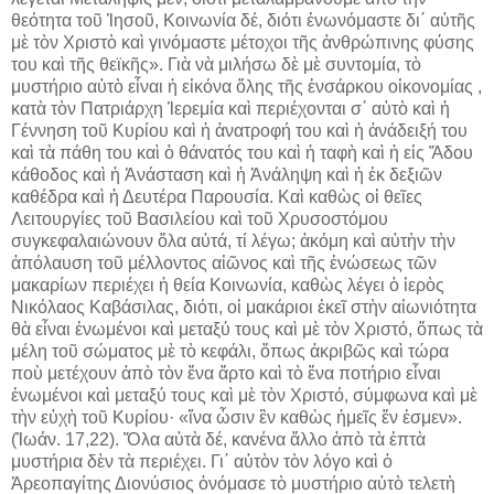
θεότητα τοῦ Ἰησοῦ, Κοινωνία δέ, διότι ἑνωνόμαστε δι΄ αὐτῆς
μὲ τὸν Χριστὸ καὶ γινόμαστε μέτοχοι τῆς ἀνθρώπινης φύσης
του καὶ τῆς θεϊκῆς». Γιὰ νὰ μιλήσω δὲ μὲ συντομία, τὸ
μυστήριο αὐτὸ εἶναι ἡ εἰκόνα ὅλης τῆς ἐνσάρκου οἰκονομίας ,
κατὰ τὸν Πατριάρχη Ἱερεμία καὶ περιέχονται σ΄ αὐτὸ καὶ ἡ
Γέννηση τοῦ Κυρίου καὶ ἡ ἀνατροφή του καὶ ἡ ἀνάδειξή του
καὶ τὰ πάθη του καὶ ὁ θάνατός του καὶ ἡ ταφὴ καὶ ἡ εἰς Ἅδου
κάθοδος καὶ ἡ Ἀνάσταση καὶ ἡ Ἀνάληψη καὶ ἡ ἐκ δεξιῶν
καθέδρα καὶ ἡ Δευτέρα Παρουσία. Καὶ καθὼς οἱ θεῖες
Λειτουργίες τοῦ Βασιλείου καὶ τοῦ Χρυσοστόμου
συγκεφαλαιώνουν ὅλα αὐτά, τί λέγω; ἀκόμη καὶ αὐτὴν τὴν
ἀπόλαυση τοῦ μέλλοντος αἰῶνος καὶ τῆς ἑνώσεως τῶν
μακαρίων περιέχει ἡ θεία Κοινωνία, καθὼς λέγει ὁ ἱερὸς
Νικόλαος Καβάσιλας, διότι, οἱ μακάριοι ἐκεῖ στὴν αἰωνιότητα
θὰ εἶναι ἑνωμένοι καὶ μεταξύ τους καὶ μὲ τὸν Χριστό, ὅπως τὰ
μέλη τοῦ σώματος μὲ τὸ κεφάλι, ὅπως ἀκριβῶς καὶ τώρα
ποὺ μετέχουν ἀπὸ τὸν ἕνα ἄρτο καὶ τὸ ἕνα ποτήριο εἶναι
ἑνωμένοι καὶ μεταξύ τους καὶ μὲ τὸν Χριστό, σύμφωνα καὶ μὲ
τὴν εὐχὴ τοῦ Κυρίου· «ἵνα ὦσιν ἓν καθὼς ἡμεῖς ἕν ἐσμεν».
(Ἰωάν. 17,22). Ὅλα αὐτὰ δέ, κανένα ἄλλο ἀπὸ τὰ ἑπτὰ
μυστήρια δὲν τὰ περιέχει. Γι΄ αὐτὸν τὸν λόγο καὶ ὁ
Ἀρεοπαγίτης Διονύσιος ὀνόμασε τὸ μυστήριο αὐτὸ τελετὴ