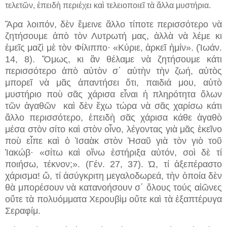
τελετῶν, ἐπειδὴ περιέχει καὶ τελειοποιεῖ τὰ ἄλλα μυστήρια.
Ἄρα λοιπόν, δὲν ἔμεινε ἄλλο τίποτε περισσότερο νὰ
ζητήσουμε ἀπὸ τὸν Λυτρωτή μας, ἀλλὰ νὰ λέμε κι
ἐμεῖς μαζὶ μὲ τὸν Φίλιππο· «Κύριε, ἀρκεῖ ἠμίν». (Ἰωάν.
14, 8). Ὅμως, κι ἂν θέλαμε νὰ ζητήσουμε κάτι
περισσότερο ἀπὸ αὐτὸν σ΄ αὐτὴν τὴν ζωή, αὐτὸς
μπορεῖ νὰ μᾶς ἀπαντήσει ὅτι, παιδιά μου, αὐτὸ
μυστήριο ποὺ σᾶς χάρισα εἶναι ἡ πληρότητα ὅλων
τῶν ἀγαθῶν καὶ δὲν ἔχω τώρα νὰ σᾶς χαρίσω κάτι
ἄλλο περισσότερο, ἐπειδὴ σᾶς χάρισα κάθε ἀγαθὸ
μέσα στὸν σίτο καὶ στὸν οἶνο, λέγοντας γιὰ μᾶς ἐκεῖνο
ποὺ εἶπε καὶ ὁ Ἰσαὰκ στὸν Ἠσαῦ γιὰ τὸν γιὸ τοῦ
Ἰακώβ· «σίτω καὶ οἴνω ἐστήριξα αὐτόν, σοὶ δὲ τί
ποιήσω, τέκνον;». (Γέν. 27, 37). Ώ, τί ἀξεπέραστο
χάρισμα! ὤ, τί ἀσύγκριτη μεγαλοδωρεά, τὴν ὁποία δὲν
θὰ μπορέσουν νὰ κατανοήσουν σ΄ ὅλους τούς αἰῶνες
οὔτε τὰ πολυόμματα Χερουβὶμ οὔτε καὶ τὰ ἑξαπτέρυγα
Σεραφίμ.