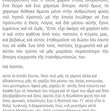
ἐνανθρώπισή του, ὁ Θεὸς χάρισε στοὺς ἀνθρώπους
ἕνα δῶρο καὶ ἕνα χάρισμα ἄπειρο. Αὐτὸ ὅμως τὸ
χάρισμα δόθηκε ἄμεσα μόνο στὴν ἀνθρώπινη φύση
τοῦ Ἰησοῦ Χριστοῦ, μὲ τὴν ὁποία ἑνώθηκε σὲ ἕνα
πρόσωπο ὁ Θεὸς Λόγος καὶ διὰ μέσου αὐτῆς ἔγινε
ἐμμέσως καὶ σὲ ἐμᾶς. Ἔτσι, εἶχε ἀκόμη νὰ χαρίσει κάτι
τί καὶ στὸν καθένα ἀπὸ τοὺς πιστοὺς ὁ Κύριός μας,
καὶ βεβαίως καὶ αὐτὸς ἐπιθυμοῦσε νὰ δώσει τὸν ἑαυτό
του σὲ κάθε ἕνα ἀπὸ τοὺς πιστοὺς ξεχωριστὰ καὶ μὲ
αὐτὸν τὸν τρόπο νὰ μᾶς μοιράσει περισσότερο τὴν
ἄπειρη εὐεργεσία τῆς ἐνανθρωπίσεώς του.
Νὰ λοιπόν,
αὐτὸ τὸ ὁποῖο ἔλειπε, ἰδοὺ ποὺ μᾶς τὸ χάρισε ἀλλὰ καὶ
ἀδιαλείπτως μᾶς τὸ χαρίζει διὰ μέσου της ἁγίας κοινωνίας
τῶν μυστηρίων, ἀφοῦ μᾶς χαρίζει δι΄ αὐτῆς ὅσα πλούτη καὶ
ἀγαθὰ ἔχει τὸ πανάγιό του σῶμα καὶ τὸ τίμιό του αἷμα καὶ ὅσα
ἀξιοβράβευτα καὶ ὅσες ἀρετὲς ἔχει ἡ θεωθεῖσα ψυχή του καὶ
ὅσες φυσικὲς τελειότητες ἔχει ἡ θεότητά του. Γι΄ αὐτὸ εἶπε ὁ
θεῖος Ἰωάννης ὁ Δαμασκηνὸς πὼς «τὸ μυστήριο αὐτὸ
λέγεται Μετάληψις μέν, διότι μεταλαμβάνουμε ἀπὸ τὴν