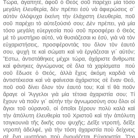
Τώρα, ἀγαπητέ, ἀφοῦ ὁ Θεός σοῦ παρέχει μία τόσο
μεγάλη ἐλευθερία, δὲν πρέπει ἐσὺ νὰ ἀφιερώσεις σ΄
αὐτὸν ὁλόψυχα ἐκείνη τὴν ἐλάχιστη ἐλευθερία, ποῦ
σοῦ παρέχει τὸ αὐτεξούσιό σου; Δὲν πρέπει, γιὰ μία
τόσο μεγάλη εὐεργεσία πού σοῦ προσφέρει ὁ Θεὸς
μὲ τὸ μυστήριο αὐτό, νὰ θυσιάζεσαι κι ἐσύ, γιὰ νὰ τὸν
εὐχαριστήσεις, προσφέροντάς του ὅλον τὸν ἑαυτό
σου, ψυχὴ τε καὶ σώματι καὶ νὰ ἐργάζεσαι γι΄ αὐτόν;
Ἔστω, ἀντιστάθηκες μέχρι τώρα, ἀχάριστε ἄνθρωπε
καὶ φάνηκες ἀγνώμονας σὲ ὅλα τὰ χαρίσματα πού
σοῦ ἔδωσε ὁ Θεός, ἀλλὰ ἔχεις ἀκόμη καρδιὰ νὰ
ἀντιστέκεσαι καὶ νὰ φαίνεσαι ἀχάριστος σὲ ἕναν Θεό,
ποῦ σοῦ δίνει ὅλον τὸν ἑαυτό του; Καὶ τί θὰ ποῦν
ἄραγε οἱ Ἄγγελοι γιὰ μία τέτοια ἀχαριστία σου; Τί
ἔχουν νὰ ποῦν γι΄ αὐτὴν τὴν ἀγνωμοσύνη σου ὅλοι οἱ
ἅγιοι τοῦ οὐρανοῦ, οἱ ὁποῖοι ξέρουν πολὺ καλὰ καὶ
τὴν ἀπόλυτη ἐλευθερία τοῦ Χριστοῦ καὶ τὴν ἀπόλυτη
τσιγκουνιὰ τῆς δικῆς σου ψυχῆς; Δεῖξε ντροπή, δεῖξε
ντροπὴ ἀδελφέ, γιὰ τὴν τόση ἀχαριστία ποὺ δείχνεις
σὲ ἕνα μυστήριο ποὺ ὀνομάζεται Εὐχαριστία. Ὄχι