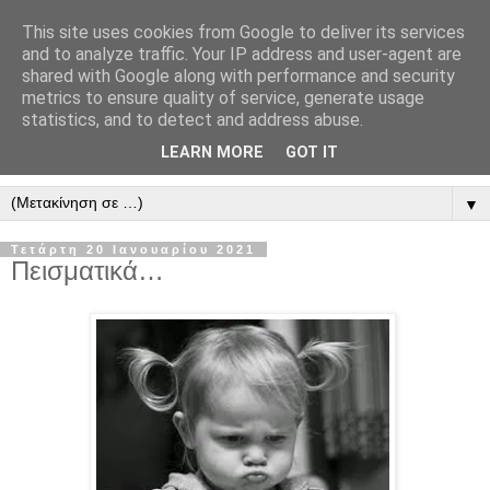
This site uses cookies from Google to deliver its services
" Εξομολογεῖσθε τῶ Κυρίῳ
and to analyze traffic. Your IP address and user-agent are
shared with Google along with performance and security
"
metrics to ensure quality of service, generate usage
statistics, and to detect and address abuse.
ὃτι ἀγαθός, ὃτι εἰς τόν αἰῶνα τό ἔλεος αὐτοῦ. Αλληλούϊα.
LEARN MORE
GOT IT
▼
Τετάρτη 20 Ιανουαρίου 2021
Πεισματικά…