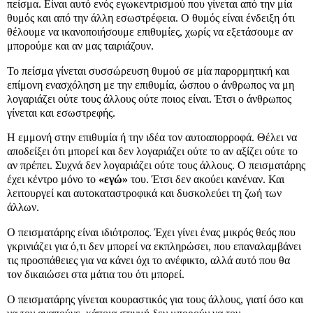
πείσμα. Είναι αυτό ενός εγωκεντρισμού που γίνεται από την μία
θυμός και από την άλλη εσωστρέφεια. Ο θυμός είναι ένδειξη ότι
θέλουμε να ικανοποιήσουμε επιθυμίες, χωρίς να εξετάσουμε αν
μπορούμε και αν μας ταιριάζουν.
Το πείσμα γίνεται συσσώρευση θυμού σε μία παρορμητική και
επίμονη ενασχόληση με την επιθυμία, ώσπου ο άνθρωπος να μη
λογαριάζει ούτε τους άλλους ούτε ποιος είναι. Έτσι ο άνθρωπος
γίνεται και εσωστρεφής.
Η εμμονή στην επιθυμία ή την ιδέα τον αυτοαπορροφά. Θέλει να
αποδείξει ότι μπορεί και δεν λογαριάζει ούτε το αν αξίζει ούτε το
αν πρέπει. Συχνά δεν λογαριάζει ούτε τους άλλους. Ο πεισματάρης
έχει κέντρο μόνο το
«εγώ»
του. Έτσι δεν ακούει κανέναν. Και
λειτουργεί και αυτοκαταστροφικά και δυσκολεύει τη ζωή των
άλλων.
Ο πεισματάρης είναι ιδιότροπος. Έχει γίνει ένας μικρός θεός που
γκρινιάζει για ό,τι δεν μπορεί να εκπληρώσει, που επαναλαμβάνει
τις προσπάθειες για να κάνει όχι το ανέφικτο, αλλά αυτό που θα
τον δικαιώσει στα μάτια του ότι μπορεί.
Ο πεισματάρης γίνεται κουραστικός για τους άλλους, γιατί όσο και