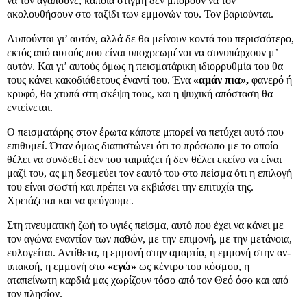
να τον αγαπούνε, κάποια στιγμή δεν μπορούν να τον
ακολουθήσουν στο ταξίδι των εμμονών του. Τον βαριούνται.
Λυπούνται γι’ αυτόν, αλλά δε θα μείνουν κοντά του περισσότερο,
εκτός από αυτούς που είναι υποχρεωμένοι να συνυπάρχουν μ’
αυτόν. Και γι’ αυτούς όμως η πεισματάρικη ιδιορρυθμία του θα
τους κάνει κακοδιάθετους έναντί του. Ένα
«αμάν πια»,
φανερό ή
κρυφό, θα χτυπά στη σκέψη τους, και η ψυχική απόσταση θα
εντείνεται.
Ο πεισματάρης στον έρωτα κάποτε μπορεί να πετύχει αυτό που
επιθυμεί. Όταν όμως διαπιστώνει ότι το πρόσωπο με το οποίο
θέλει να συνδεθεί δεν του ταιριάζει ή δεν θέλει εκείνο να είναι
μαζί του, ας μη δεσμεύει τον εαυτό του στο πείσμα ότι η επιλογή
του είναι σωστή και πρέπει να εκβιάσει την επιτυχία της.
Χρειάζεται και να φεύγουμε.
Στη πνευματική ζωή το υγιές πείσμα, αυτό που έχει να κάνει με
τον αγώνα εναντίον των παθών, με την επιμονή, με την μετάνοια,
ευλογείται. Αντίθετα, η εμμονή στην αμαρτία, η εμμονή στην αν-
υπακοή, η εμμονή στο
«εγώ»
ως κέντρο του κόσμου, η
αταπείνωτη καρδιά μας χωρίζουν τόσο από τον Θεό όσο και από
τον πλησίον.