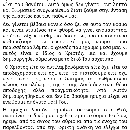
νίκη του θανάτου. Αυτό όμως δεν γίνεται αντιληπτό 
και βιωματικά αναγνωρίσιμο διότι ζούμε στην ένταση 
της αμαρτίας και των παθών μας.
Δεν γίνεται βέβαια κανείς όσο ζει σε αυτό τον κόσμο 
και είναι ντυμένος την φθορά να γίνει αναμάρτητος, 
να ζήσει δίχως πάθη, ωστόσο όμως όσο περισσότερο 
καθαρίζουμε τον εσωτερικό μας κόσμο τόσο 
περισσότερο λάμπει ο χρυσός που έχουμε μέσα μας. Κι 
αυτός είναι ο ίδιος ο Χριστός, μια και έχουμε 
δημιουργηθεί σύμφωνα με το δικό Του αρχέτυπο.
 Ο Χριστός είτε το αντιλαμβανόμαστε είτε όχι, είτε το 
αποδεχόμαστε είτε όχι, είτε  το πιστεύουμε είτε όχι, 
είναι μέσα μας, είναι ο Σωτήρας του ανθρώπινου 
γένους και ολάκερης της κτίσης. Αυτό δεν είναι θέμα 
αποδοχής αλλά πραγματικότητα. Από Αυτόν 
δημιουργηθήκαμε και δεν θα βρούμε ησυχία μέχρι να 
ενωθούμε απόλυτα μαζί Του. 
Η ησυχία λοιπόν σημαίνει αφήνομαι στο Θεό, 
σωπαίνω τα δικά μου σχέδια, εμπιστεύομαι Εκείνον, 
ηρεμώ από το άγχος του αύριο κι από τις ενοχές του 
παρελθόντος, από την φρικτή ανάγκη να ελέγχω τα 