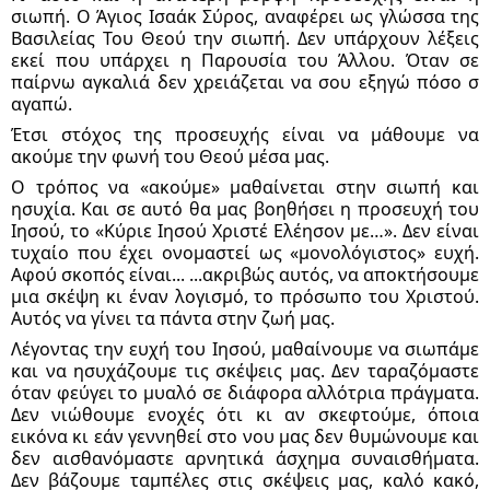
σιωπή. Ο Άγιος Ισαάκ Σύρος, αναφέρει ως γλώσσα της 
Βασιλείας Του Θεού την σιωπή. Δεν υπάρχουν λέξεις 
εκεί που υπάρχει η Παρουσία του Άλλου. Όταν σε 
παίρνω αγκαλιά δεν χρειάζεται να σου εξηγώ πόσο σ 
αγαπώ. 
Έτσι στόχος της προσευχής είναι να μάθουμε να 
ακούμε την φωνή του Θεού μέσα μας. 
Ο τρόπος να «ακούμε» μαθαίνεται στην σιωπή και 
ησυχία. Και σε αυτό θα μας βοηθήσει η προσευχή του 
Ιησού, το «Κύριε Ιησού Χριστέ Ελέησον με…». Δεν είναι 
τυχαίο που έχει ονομαστεί ως «μονολόγιστος» ευχή. 
Αφού σκοπός είναι...
 ...ακριβώς αυτός, να αποκτήσουμε 
μια σκέψη κι έναν λογισμό, το πρόσωπο του Χριστού. 
Αυτός να γίνει τα πάντα στην ζωή μας. 
Λέγοντας την ευχή του Ιησού, μαθαίνουμε να σιωπάμε 
και να ησυχάζουμε τις σκέψεις μας. Δεν ταραζόμαστε 
όταν φεύγει το μυαλό σε διάφορα αλλότρια πράγματα. 
Δεν νιώθουμε ενοχές ότι κι αν σκεφτούμε, όποια 
εικόνα κι εάν γεννηθεί στο νου μας δεν θυμώνουμε και 
δεν αισθανόμαστε αρνητικά άσχημα συναισθήματα. 
Δεν βάζουμε ταμπέλες στις σκέψεις μας, καλό κακό, 