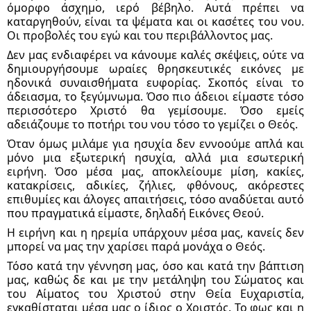
όμορφο άσχημο, ιερό βέβηλο. Αυτά πρέπει να 
καταργηθούν, είναι τα ψέματα και οι κασέτες του νου. 
Οι προβολές του εγώ και του περιβάλλοντος μας. 
Δεν μας ενδιαφέρει να κάνουμε καλές σκέψεις, ούτε να 
δημιουργήσουμε ωραίες θρησκευτικές εικόνες με 
ηδονικά συναισθήματα ευφορίας. Σκοπός είναι το 
άδειασμα, το ξεγύμνωμα. Όσο πιο άδειοι είμαστε τόσο 
περισσότερο Χριστό θα γεμίσουμε. Όσο εμείς 
αδειάζουμε το ποτήρι του νου τόσο το γεμίζει ο Θεός. 
Όταν όμως μιλάμε για ησυχία δεν εννοούμε απλά και 
μόνο μια εξωτερική ησυχία, αλλά μια εσωτερική 
ειρήνη. Όσο μέσα μας, αποκλείουμε μίση, κακίες, 
κατακρίσεις, αδικίες, ζήλιες, φθόνους, ακόρεστες 
επιθυμίες και άλογες απαιτήσεις, τόσο αναδύεται αυτό 
που πραγματικά είμαστε, δηλαδή Εικόνες Θεού. 
Η ειρήνη και η ηρεμία υπάρχουν μέσα μας, κανείς δεν 
μπορεί να μας την χαρίσει παρά μονάχα ο Θεός. 
Τόσο κατά την γέννηση μας, όσο και κατά την βάπτιση 
μας, καθώς δε και με την μετάληψη του Σώματος και 
του Αίματος του Χριστού στην Θεία Ευχαριστία, 
εγκαθίσταται μέσα μας ο ίδιος ο Χριστός. Το φως και η 