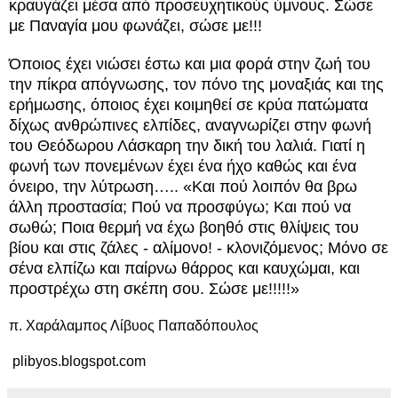
κραυγάζει μέσα από προσευχητικούς ύμνους. Σώσε
με Παναγία μου φωνάζει, σώσε με!!!
Όποιος έχει νιώσει έστω και μια φορά στην ζωή του
την πίκρα απόγνωσης, τον πόνο της μοναξιάς και της
ερήμωσης, όποιος έχει κοιμηθεί σε κρύα πατώματα
δίχως ανθρώπινες ελπίδες, αναγνωρίζει στην φωνή
του Θεόδωρου Λάσκαρη την δική του λαλιά. Γιατί η
φωνή των πονεμένων έχει ένα ήχο καθώς και ένα
όνειρο, την λύτρωση….. «Και πού λοιπόν θα βρω
άλλη προστασία; Πού να προσφύγω; Και πού να
σωθώ; Ποια θερμή να έχω βοηθό στις θλίψεις του
βίου και στις ζάλες - αλίμονο! - κλονιζόμενος; Μόνο σε
σένα ελπίζω και παίρνω θάρρος και καυχώμαι, και
προστρέχω στη σκέπη σου. Σώσε με!!!!!»
π. Χαράλαμπος Λίβυος Παπαδόπουλος
plibyos.blogspot.com