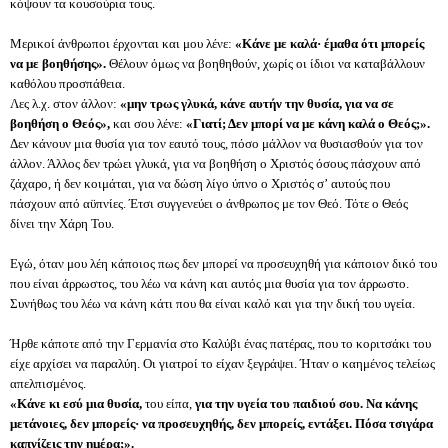
κόψουν τα κουσούρια τους.
Μερικοί άνθρωποι έρχονται και μου λένε:
«Κάνε με καλά· έμαθα ότι μπορείς
να με βοηθήσης».
Θέλουν όμως να βοηθηθούν, χωρίς οι ίδιοι να καταβάλλουν
καθόλου προσπάθεια.
Λες λ.χ. στον άλλον:
«μην τρως γλυκά, κάνε αυτήν την θυσία, για να σε
βοηθήση ο Θεός»,
και σου λένε:
«Γιατί; Δεν μπορί να με κάνη καλά ο Θεός;».
Δεν κάνουν μια θυσία για τον εαυτό τους, πόσο μάλλον να θυσιασθούν για τον
άλλον. Άλλος δεν τρώει γλυκά, για να βοηθήση ο Χριστός όσους πάσχουν από
ζάχαρο, ή δεν κοιμάται, για να δώση λίγο ύπνο ο Χριστός σ’ αυτούς που
πάσχουν από αϋπνίες. Έτσι συγγενεύει ο άνθρωπος με τον Θεό. Τότε ο Θεός
δίνει την Χάρη Του.
Εγώ, όταν μου λέη κάποιος πως δεν μπορεί να προσευχηθή για κάποιον δικό του
που είναι άρρωστος, του λέω να κάνη και αυτός μια θυσία για τον άρρωστο.
Συνήθως του λέω να κάνη κάτι που θα είναι καλό και για την δική του υγεία.
Ήρθε κάποτε από την Γερμανία στο Καλύβι ένας πατέρας, που το κοριτσάκι του
είχε αρχίσει να παραλύη. Οι γιατροί το είχαν ξεγράψει. Ήταν ο καημένος τελείως
απελπισμένος.
«Κάνε κι εσύ μια θυσία,
του είπα,
για την υγεία του παιδιού σου. Να κάνης
μετάνοιες, δεν μπορείς· να προσευχηθής, δεν μπορείς, εντάξει. Πόσα τσιγάρα
καπνίζεις την ημέρα;».