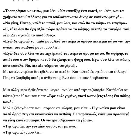
«Τεσσεράμισι κουτιά»,
μου λέει.
«Να καπνίζης ένα κουτί,
του λέω,
και τα
χρήματα που θα έδινες για τα υπόλοιπα να τα δίνης σε κανέναν φτωχό».
«Να γίνη, Πάτερ, καλά το παιδί,
μου λέει,
και εγώ θα το κόψω το τσιγάρο».
«Ε, τότε δεν θα έχη αξία· τώρα πρέπει να το κόψης· πέταξε το τσιγάρο, του
λέω. Δεν αγαπάς το παιδί σου;»
.
«Εγώ δε αγαπώ το παιδί μου; Από τον πέμπτο όροφο πετιέμαι κάτω για την
αγάπη του παιδιού μου»
, μου λέει.
«Εγώ δεν σου λέω να πεταχτής από τον πέμπτο όροφο κάτω, θα αφήσης το
παιδί σου στον δρόμο κι εσύ θα χάσης την ψυχή σου. Εγώ σου λέω να κάνης
κάτι εύκολο. Να, πέταξε τώρα τα τσιγάρα!».
Με κανέναν τρόπο δεν ήθελε να τα πετάξη. Και τελικά έφυγε έτσι και έκλαιγε!
Πως να βοηθηθή αυτός ο άνθρωπος; Ενώ όσοι ακούν βοηθιούνται.
Μια άλλη μέρα ήρθε ένας που αγκομαχούσε από την πεζοπορία. Κατάλαβα ότι
κάπνιζε πολύ και του είπα:
«Βρε ευλογημένε, γιατί καπνίζεις τόσο; Θα πάθης
κακό»
.
Μόλις ξελαχάνιασε και μπόρεσε να μιλήση, μου είπε:
«Η γυναίκα μου είναι
πολύ άρρωστη και κινδυνεύει να πεθάνη. Σε παρακαλώ, κάνε μια προσευχή
να γίνη κανένα θαύμα. Οι γιατροί σήκωσαν τα χέρια».
«Την αγαπάς την γυναίκα σου;»,
τον ρωτάω.
«Την αγαπώ»,
μου λέει.