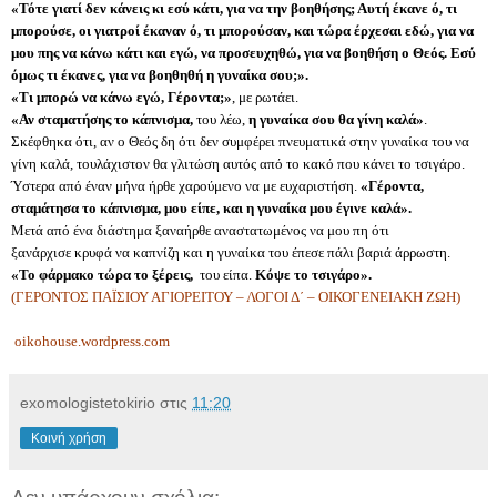
«Τότε γιατί δεν κάνεις κι εσύ κάτι, για να την βοηθήσης; Αυτή έκανε ό, τι
μπορούσε, οι γιατροί έκαναν ό, τι μπορούσαν, και τώρα έρχεσαι εδώ, για να
μου πης να κάνω κάτι και εγώ, να προσευχηθώ, για να βοηθήση ο Θεός. Εσύ
όμως τι έκανες, για να βοηθηθή η γυναίκα σου;».
«Τι μπορώ να κάνω εγώ, Γέροντα;»
, με ρωτάει.
«Αν σταματήσης το κάπνισμα,
του λέω,
η γυναίκα σου θα γίνη καλά»
.
Σκέφθηκα ότι, αν ο Θεός δη ότι δεν συμφέρει πνευματικά στην γυναίκα του να
γίνη καλά, τουλάχιστον θα γλιτώση αυτός από το κακό που κάνει το τσιγάρο.
Ύστερα από έναν μήνα ήρθε χαρούμενο να με ευχαριστήση.
«Γέροντα,
σταμάτησα το κάπνισμα, μου είπε, και η γυναίκα μου έγινε καλά».
Μετά από ένα διάστημα ξαναήρθε αναστατωμένος να μου πη ότι
ξανάρχισε κρυφά να καπνίζη και η γυναίκα του έπεσε πάλι βαριά άρρωστη.
«Το φάρμακο τώρα το ξέρεις,
του είπα.
Κόψε το τσιγάρο».
(ΓΕΡΟΝΤΟΣ ΠΑΪΣΙΟΥ ΑΓΙΟΡΕΙΤΟΥ – ΛΟΓΟΙ Δ΄ – ΟΙΚΟΓΕΝΕΙΑΚΗ ΖΩΗ)
oikohouse.wordpress.com
exomologistetokirio
στις
11:20
Κοινή χρήση