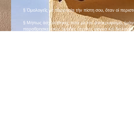
§ Ὁμολογεῖς μὲ παρρησία τὴν πίστη σου, ὅταν οἱ περισ
§ Μήπως ἀσχολήθηκες ποτὲ μὲ τὸν ἀποκρυφισμό, (μάγου
παραθρησκευτικὲς ὁμάδες (σχολὲς γιόγκα καὶ διαλογισμ
§ Μήπως πιστεύεις στὴν τύχη καὶ στὰ ὄνειρα ἢ ἀσχολεῖσα
ἀριθμός», «τὸ πέταλο φέρνει γούρι» κ.λπ.);
§ Προσεύχεσαι τακτικὰ καὶ προσεκτικὰ στὸ σπίτι σου (π
πρωτίστως τὸν Θεὸ γιὰ τὶς ποικίλες, φανερὲς καὶ ἀφανεῖ
§ Μελετᾶς καθημερινὰ τὴν Ἁγία Γραφὴ καὶ ἄλλα ψυχωφ
§ Νηστεύεις, ἂν δὲν ὑπάρχουν σοβαροὶ λόγοι ὑγείας, τὴ
§ Προσέρχεσαι τακτικὰ στὸ Μυστήριο τῆς Θείας Κοινωνί
§ Μήπως βλαστημᾶς τὸ ὄνομα τοῦ Χρίστου, τῆς Παναγί
§ Μήπως ὁρκίζεσαι χωρὶς λόγο ἢ ἀθέτησες τυχὸν ὅρκο