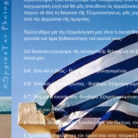
συγχωρητικὴ εὐχὴ καὶ θά μᾶς ἀπευθύνει τὶς ἁρμόζουσες
παρὼν σὲ ὅλη τη διάρκεια τῆς Ἐξομολογήσεως, μᾶς χορ
ἀπὸ τὴν ἀρρώστια τῆς ἁμαρτίας.
Πρῶτο βῆμα γιὰ τὴν ἐξομολόγησή μας εἶναι ἡ συναίσθησ
γενναία καὶ τίμια βυθοσκόπηση τοῦ ἑαυτοῦ τους.
Στὸ δύσκολο ἐγχείρημα τῆς αὐτοκριτικῆς θέλουν νὰ σὲ
ἑαυτό μας
.
§
Α'. Ἐσὺ καὶ ὁ Θεὸς - Βοήθημα Ἐξομολογουμένου
§
Β'. Ἐσὺ καὶ ὁ συνάνθρωπος - Βοήθημα Ἐξομολογουμ
§
Γ'. Ἐσὺ καὶ ὁ ἑαυτός σου -Βοήθημα Ἐξομολογουμένου
§ Α'. Ἐσὺ καὶ ὁ Θεὸς
§ Πιστεύεις ὁλόψυχα στὸν Τριαδικὸ θεό, τὸν Πατέρα, τὸ
§ Ἐμπιστεύεσαι ἀκλόνητα τὸν ἑαυτό σου στὴν πατρικὴ Π