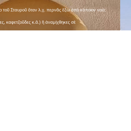
ῖο τοῦ Σταυροῦ ὅταν λ.χ. περνᾶς ἔξω ἀπὸ κάποιον ναό;
ς, καφετζοῦδες κ.ἅ.) ἢ ἀναμίχθηκες σὲ
δεισιδαιμονίες (π.χ. «τὸ 13 εἶναι γρουσούζικος
ακὴ καὶ τὶς μεγάλες γιορτές), εὐγνωμονώντας
;
νευματικοῦ σου;