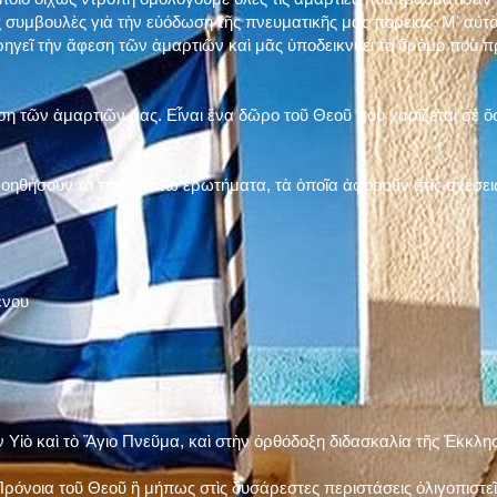
 συμβουλὲς γιὰ τὴν εὐόδωση τῆς πνευματικῆς μας πορείας. Μ' αὐτὸ
ηγεῖ τὴν ἄφεση τῶν ἁμαρτιῶν καὶ μᾶς ὑποδεικνύει τὸ δρόμο ποὺ 
η τῶν ἁμαρτιῶν μας. Εἶναι ἕνα δῶρο τοῦ Θεοῦ ποὺ χαρίζεται σὲ ὅσ
 βοηθήσουν τὰ παρακάτω ἐρωτήματα, τὰ ὁποῖα ἀφοροῦν στὶς σχέσει
ένου
ν Υἱὸ καὶ τὸ Ἅγιο Πνεῦμα, καὶ στὴν ὀρθόδοξη διδασκαλία τῆς Ἐκκλη
ρόνοια τοῦ Θεοῦ ἢ μήπως στὶς δυσάρεστες περιστάσεις ὀλιγοπιστεῖς