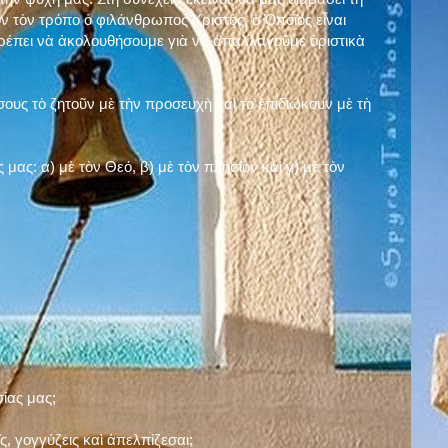
ν τὸν τρόπο ὁ φιλάνθρωπος Χριστός, ὁ Ὁποῖος εἶναι
πρέπει νὰ ἀκολουθήσουμε γιὰ νὰ ἀπαλλαγοῦμε ὁριστικὰ
ους τὸ ζητοῦν μὲ τὴν προσευχὴ καὶ τὸ ἐπιδιώκουν μὲ τὴ
ς μας: α)
μὲ τὸν Θεό
, β)
μὲ τὸν πλησίον
καὶ γ)
μὲ τὸν
σίας μας;
, γογγύζεις καὶ ἀπελπίζεσαι;