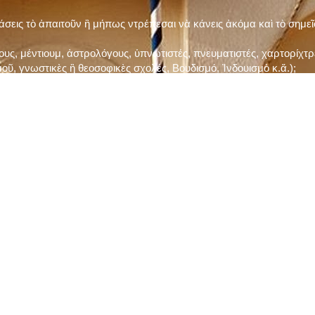
τάσεις τὸ ἀπαιτοῦν ἢ μήπως ντρέπεσαι νὰ κάνεις ἀκόμα καὶ τὸ σημε
ς, μέντιουμ, ἀστρολόγους, ὑπνωτιστές, πνευματιστές, χαρτορίχτρε
οῦ, γνωστικὲς ἢ θεοσοφικὲς σχολές, Βουδισμό, Ἰνδουισμὸ κ.ἅ.);
ι μὲ τὸ ξεμάτιασμα καὶ δίνεις σημασία στὶς διάφορες προλήψεις καὶ 
ρωί, βράδυ, πρὶν καὶ μετὰ τὰ γεύματα) ἢ στὴν Ἐκκλησία (κάθε Κυρι
ς εὐεργεσίες Του;
ελῆ βιβλία;
ν Τετάρτη καὶ τὴν Παρασκευὴ καὶ τὶς ἄλλες περιόδους τῶν Νηστειῶν
ας, ὑστέρα ἀπὸ τὴν κατάλληλη προετοιμασία καὶ τὴν ἔγκριση τοῦ π
ας ἢ τῶν Ἁγίων μας;
 ἢ ὑπόσχεσή σου στὸν Θεό;