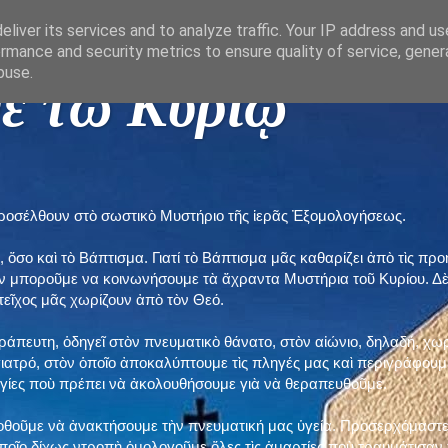
liver its services and to analyze traffic. Your IP address and u
rmance and security metrics to ensure quality of service, gene
buse.
ε τῶ Κυρίῳ "
προσέλθουν στὸ σωστικὸ Μυστήριο τῆς ἱερᾶς Ἐξομολογήσεως.
, ὅσο καὶ τὸ Βάπτισμα. Γιατί τὸ Βάπτισμα μᾶς καθαρίζει ἀπὸ τὶς 
ὲν μποροῦμε να κοινωνήσουμε τὰ ἄχραντα Μυστήρια τοῦ Κυρίου. Δ
τεῖχος μᾶς χωρίζουν ἀπὸ τὸν Θεό.
εράπευτη, ὁδηγεῖ στὸν πνευματικὸ θάνατο, στὸν αἰώνιο, δηλαδή, χω
ατρό, στὸν ὁποῖο ἀποκαλύπτουμε τὶς πληγές μας καὶ περιγράφουμε
δηγίες ποὺ πρέπει νὰ ἀκολουθήσουμε γιὰ νὰ θεραπευθοῦμε.
ποθοῦμε νὰ ἀνακτήσουμε τὴν πνευματική μας ὑγεία. Προσερχόμαστε
ποῖο δίχως ντροπὴ ὁμολογοῦμε ὅλες τὶς ἁμαρτίες ποὺ τραυμάτισαν τ