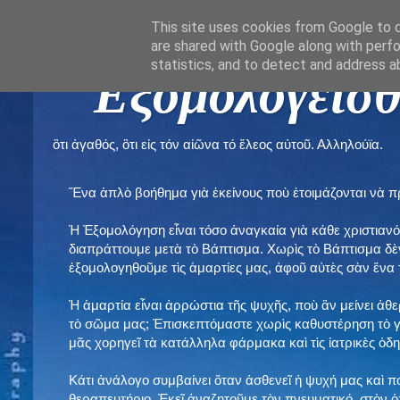
This site uses cookies from Google to de
are shared with Google along with perfo
statistics, and to detect and address a
" Εξομολογεῖσθ
ὃτι ἀγαθός, ὃτι εἰς τόν αἰῶνα τό ἔλεος αὐτοῦ. Αλληλούϊα.
Ἕνα ἁπλὸ βοήθημα γιὰ ἐκείνους ποὺ ἑτοιμάζονται νὰ 
Ἡ Ἐξομολόγηση εἶναι τόσο ἀναγκαία γιὰ κάθε χριστιανό
διαπράττουμε μετὰ τὸ Βάπτισμα. Χωρὶς τὸ Βάπτισμα δ
ἐξομολογηθοῦμε τὶς ἁμαρτίες μας, ἀφοῦ αὐτὲς σὰν ἕνα 
Ἡ ἁμαρτία εἶναι ἀρρώστια τῆς ψυχῆς, ποὺ ἂν μείνει ἀθ
τὸ σῶμα μας; Ἐπισκεπτόμαστε χωρὶς καθυστέρηση τὸ γι
μᾶς χορηγεῖ τὰ κατάλληλα φάρμακα καὶ τὶς ἰατρικὲς ὁ
Κάτι ἀνάλογο συμβαίνει ὅταν ἀσθενεῖ ἡ ψυχή μας καὶ 
θεραπευτήριο. Ἐκεῖ ἀναζητοῦμε τὸν πνευματικό, στὸν ὁ