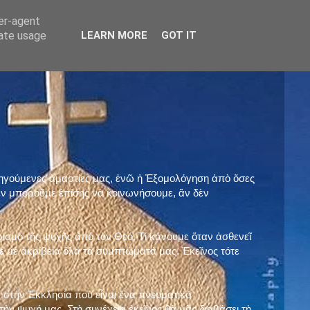
ser-agent
rate usage
LEARN MORE
GOT IT
προηγούμενες ἁμαρτίες μας, ἐνῶ ἡ Ἐξομολόγηση ἀπὸ ὅσες
ὲν μποροῦμε ἐπίσης νὰ κοινωνήσουμε, ἂν δὲν
ρισμὸ τῆς ψυχῆς ἀπὸ τὸν Θεό. Τί κάνουμε ὅταν ἀσθενεῖ
 μὲ ἀκρίβεια ὅλα τὰ συμπτώματά μας. Ἐκεῖνος τότε
 στὴν Ἐκκλησία ποὺ εἶναι ἕνα πνευματικὸ
ὴν ψυχή μας. Στὴ συνέχεια ἐκεῖνος θὰ μᾶς διαβάσει τὴ