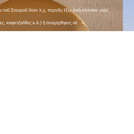
ῖο τοῦ Σταυροῦ ὅταν λ.χ. περνᾶς ἔξω ἀπὸ κάποιον ναό;
ς, καφετζοῦδες κ.ἅ.) ἢ ἀναμίχθηκες σὲ
δεισιδαιμονίες (π.χ. «τὸ 13 εἶναι γρουσούζικος
ακὴ καὶ τὶς μεγάλες γιορτές), εὐγνωμονώντας
;
νευματικοῦ σου;