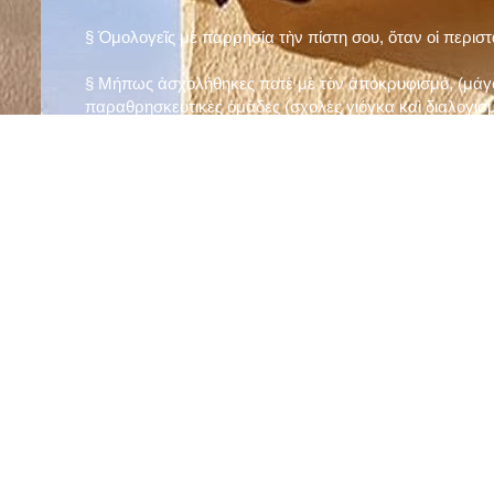
§ Ὁμολογεῖς μὲ παρρησία τὴν πίστη σου, ὅταν οἱ περισ
§ Μήπως ἀσχολήθηκες ποτὲ μὲ τὸν ἀποκρυφισμό, (μάγου
παραθρησκευτικὲς ὁμάδες (σχολὲς γιόγκα καὶ διαλογισμ
§ Μήπως πιστεύεις στὴν τύχη καὶ στὰ ὄνειρα ἢ ἀσχολεῖσα
ἀριθμός», «τὸ πέταλο φέρνει γούρι» κ.λπ.);
§ Προσεύχεσαι τακτικὰ καὶ προσεκτικὰ στὸ σπίτι σου (π
πρωτίστως τὸν Θεὸ γιὰ τὶς ποικίλες, φανερὲς καὶ ἀφανεῖ
§ Μελετᾶς καθημερινὰ τὴν Ἁγία Γραφὴ καὶ ἄλλα ψυχωφ
§ Νηστεύεις, ἂν δὲν ὑπάρχουν σοβαροὶ λόγοι ὑγείας, τὴ
§ Προσέρχεσαι τακτικὰ στὸ Μυστήριο τῆς Θείας Κοινωνί
§ Μήπως βλαστημᾶς τὸ ὄνομα τοῦ Χρίστου, τῆς Παναγί
§ Μήπως ὁρκίζεσαι χωρὶς λόγο ἢ ἀθέτησες τυχὸν ὅρκο