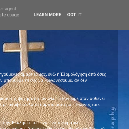
ser-agent
rate usage
LEARN MORE
GOT IT
προηγούμενες ἁμαρτίες μας, ἐνῶ ἡ Ἐξομολόγηση ἀπὸ ὅσες
ὲν μποροῦμε ἐπίσης νὰ κοινωνήσουμε, ἂν δὲν
ρισμὸ τῆς ψυχῆς ἀπὸ τὸν Θεό. Τί κάνουμε ὅταν ἀσθενεῖ
 μὲ ἀκρίβεια ὅλα τὰ συμπτώματά μας. Ἐκεῖνος τότε
 στὴν Ἐκκλησία ποὺ εἶναι ἕνα πνευματικὸ
ὴν ψυχή μας. Στὴ συνέχεια ἐκεῖνος θὰ μᾶς διαβάσει τὴ