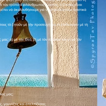
ν τὸν τρόπο ὁ φιλάνθρωπος Χριστός, ὁ Ὁποῖος εἶναι
πρέπει νὰ ἀκολουθήσουμε γιὰ νὰ ἀπαλλαγοῦμε ὁριστικὰ
ους τὸ ζητοῦν μὲ τὴν προσευχὴ καὶ τὸ ἐπιδιώκουν μὲ τὴ
ς μας: α)
μὲ τὸν Θεό
, β)
μὲ τὸν πλησίον
καὶ γ)
μὲ τὸν
σίας μας;
, γογγύζεις καὶ ἀπελπίζεσαι;