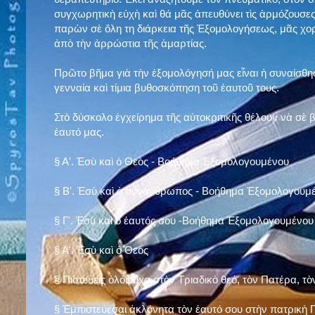
συγχωρητικὴ εὐχὴ καὶ θά μᾶς ἀπευθύνει τὶς ἁρμόζουσες
παρὼν σὲ ὅλη τη διάρκεια τῆς Ἐξομολογήσεως, μᾶς χορ
ἀπὸ τὴν ἀρρώστια τῆς ἁμαρτίας.
Πρῶτο βῆμα γιὰ τὴν ἐξομολόγησή μας εἶναι ἡ συναίσθησ
γενναία καὶ τίμια βυθοσκόπηση τοῦ ἑαυτοῦ τους.
Στὸ δύσκολο ἐγχείρημα τῆς αὐτοκριτικῆς θέλουν νὰ σὲ
ἑαυτό μας
.
§
Α'. Ἐσὺ καὶ ὁ Θεὸς - Βοήθημα Ἐξομολογουμένου
§
Β'. Ἐσὺ καὶ ὁ συνάνθρωπος - Βοήθημα Ἐξομολογουμ
§
Γ'. Ἐσὺ καὶ ὁ ἑαυτός σου -Βοήθημα Ἐξομολογουμένου
§ Α'. Ἐσὺ καὶ ὁ Θεὸς
§ Πιστεύεις ὁλόψυχα στὸν Τριαδικὸ θεό, τὸν Πατέρα, τὸ
§ Ἐμπιστεύεσαι ἀκλόνητα τὸν ἑαυτό σου στὴν πατρικὴ Π