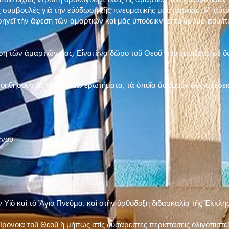
 συμβουλὲς γιὰ τὴν εὐόδωση τῆς πνευματικῆς μας πορείας. Μ' αὐτὸ
ηγεῖ τὴν ἄφεση τῶν ἁμαρτιῶν καὶ μᾶς ὑποδεικνύει τὸ δρόμο ποὺ 
η τῶν ἁμαρτιῶν μας. Εἶναι ἕνα δῶρο τοῦ Θεοῦ ποὺ χαρίζεται σὲ ὅσ
 βοηθήσουν τὰ παρακάτω ἐρωτήματα, τὰ ὁποῖα ἀφοροῦν στὶς σχέσει
ένου
ν Υἱὸ καὶ τὸ Ἅγιο Πνεῦμα, καὶ στὴν ὀρθόδοξη διδασκαλία τῆς Ἐκκλη
ρόνοια τοῦ Θεοῦ ἢ μήπως στὶς δυσάρεστες περιστάσεις ὀλιγοπιστεῖς