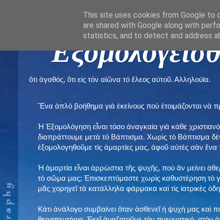
This site uses cookies from Google to de
are shared with Google along with perfo
statistics, and to detect and address a
" Εξομολογεῖσθ
ὃτι ἀγαθός, ὃτι εἰς τόν αἰῶνα τό ἔλεος αὐτοῦ. Αλληλούϊα.
Ἕνα ἁπλὸ βοήθημα γιὰ ἐκείνους ποὺ ἑτοιμάζονται νὰ 
Ἡ Ἐξομολόγηση εἶναι τόσο ἀναγκαία γιὰ κάθε χριστιανό
διαπράττουμε μετὰ τὸ Βάπτισμα. Χωρὶς τὸ Βάπτισμα δ
ἐξομολογηθοῦμε τὶς ἁμαρτίες μας, ἀφοῦ αὐτὲς σὰν ἕνα 
Ἡ ἁμαρτία εἶναι ἀρρώστια τῆς ψυχῆς, ποὺ ἂν μείνει ἀθ
τὸ σῶμα μας; Ἐπισκεπτόμαστε χωρὶς καθυστέρηση τὸ γι
μᾶς χορηγεῖ τὰ κατάλληλα φάρμακα καὶ τὶς ἰατρικὲς ὁ
Κάτι ἀνάλογο συμβαίνει ὅταν ἀσθενεῖ ἡ ψυχή μας καὶ 
θεραπευτήριο. Ἐκεῖ ἀναζητοῦμε τὸν πνευματικό, στὸν ὁ