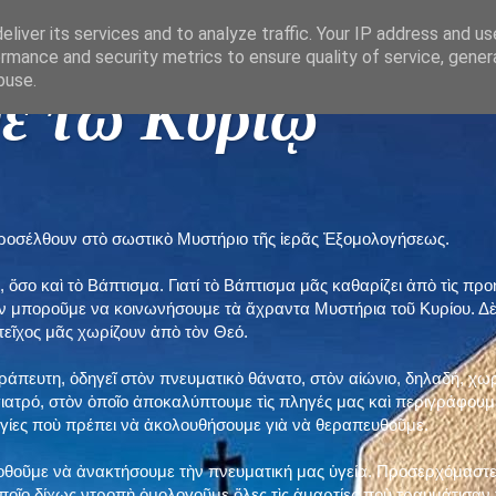
liver its services and to analyze traffic. Your IP address and u
rmance and security metrics to ensure quality of service, gene
buse.
ε τῶ Κυρίῳ "
προσέλθουν στὸ σωστικὸ Μυστήριο τῆς ἱερᾶς Ἐξομολογήσεως.
, ὅσο καὶ τὸ Βάπτισμα. Γιατί τὸ Βάπτισμα μᾶς καθαρίζει ἀπὸ τὶς 
ὲν μποροῦμε να κοινωνήσουμε τὰ ἄχραντα Μυστήρια τοῦ Κυρίου. Δ
τεῖχος μᾶς χωρίζουν ἀπὸ τὸν Θεό.
εράπευτη, ὁδηγεῖ στὸν πνευματικὸ θάνατο, στὸν αἰώνιο, δηλαδή, χω
ατρό, στὸν ὁποῖο ἀποκαλύπτουμε τὶς πληγές μας καὶ περιγράφουμε
δηγίες ποὺ πρέπει νὰ ἀκολουθήσουμε γιὰ νὰ θεραπευθοῦμε.
ποθοῦμε νὰ ἀνακτήσουμε τὴν πνευματική μας ὑγεία. Προσερχόμαστε
ποῖο δίχως ντροπὴ ὁμολογοῦμε ὅλες τὶς ἁμαρτίες ποὺ τραυμάτισαν τ