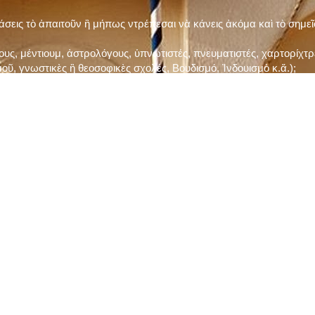
τάσεις τὸ ἀπαιτοῦν ἢ μήπως ντρέπεσαι νὰ κάνεις ἀκόμα καὶ τὸ σημε
ς, μέντιουμ, ἀστρολόγους, ὑπνωτιστές, πνευματιστές, χαρτορίχτρε
οῦ, γνωστικὲς ἢ θεοσοφικὲς σχολές, Βουδισμό, Ἰνδουισμὸ κ.ἅ.);
ι μὲ τὸ ξεμάτιασμα καὶ δίνεις σημασία στὶς διάφορες προλήψεις καὶ 
ρωί, βράδυ, πρὶν καὶ μετὰ τὰ γεύματα) ἢ στὴν Ἐκκλησία (κάθε Κυρι
ς εὐεργεσίες Του;
ελῆ βιβλία;
ν Τετάρτη καὶ τὴν Παρασκευὴ καὶ τὶς ἄλλες περιόδους τῶν Νηστειῶν
ας, ὑστέρα ἀπὸ τὴν κατάλληλη προετοιμασία καὶ τὴν ἔγκριση τοῦ π
ας ἢ τῶν Ἁγίων μας;
 ἢ ὑπόσχεσή σου στὸν Θεό;