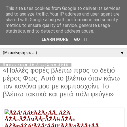
This site uses cookies from Google to deliver its services
" Εξομολογεῖσθε τῶ Κυρίῳ
and to analyze traffic. Your IP address and user-agent are
shared with Google along with performance and security
"
metrics to ensure quality of service, generate usage
statistics, and to detect and address abuse.
ὃτι ἀγαθός, ὃτι εἰς τόν αἰῶνα τό ἔλεος αὐτοῦ. Αλληλούϊα.
LEARN MORE
GOT IT
▼
Παρασκευή 20 Απριλίου 2018
«Πολλές φορές βλέπω προς το δεξιό
μέρος Φως. Αυτό το βλέπω όταν κάνω
τον κανόνα μου με κομποσχοίνι. Το
βλέπω τακτικά και μετά πάλι φεύγει»