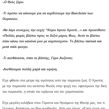
–Ο Θεός ξέρει.
-Τι πρέπει να κάνουμε για να κερδίσουμε την Βασιλείαν των
Ουρανών;
-Να λέμε συνεχώς την ευχή: “Κύριε Ιησού Χριστέ…» και προσέθεσε:
«Πολλές φορές βλέπω προς το δεξιό μέρος Φως. Αυτό το βλέπω
όταν κάνω τον κανόνα μου με κομποσχοίνι. Το βλέπω τακτικά και
μετά πάλι φεύγει.
-Τι αισθάνεσαι, όταν το βλέπης, Γέρο Αυξέντιε;
-Αισθάνομαι πολλή χαρά και ειρήνη.
Είχε φθάσει στα μέτρα της αγιότητος από την παρούσα ζωή. Ο Χριστός
με την παρουσία του ακτίστου Φωτός στην ψυχή του, εφανέρωνε την δική
του παρουσία, η οποία τον ειρήνευε και τον χαροποιούσε.
Είχε μεγάλη ευλάβεια στον Γέροντα και Ηγούμενο της Μονής μας, τον π.
Γεώργιο. Απέφευγε να δίνη συμβουλές, διότι μας έλεγε: «Εσείς έχετε τον