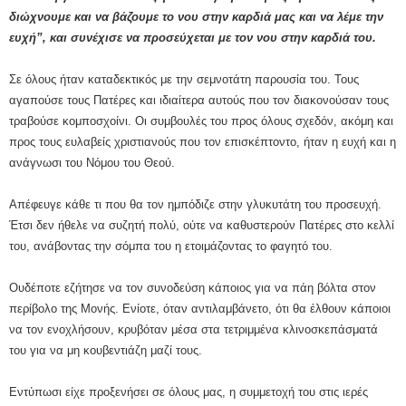
διώχνουμε και να βάζουμε το νου στην καρδιά μας και να λέμε την
ευχή”, και συνέχισε να προσεύχεται με τον νου στην καρδιά του.
Σε όλους ήταν καταδεκτικός με την σεμνοτάτη παρουσία του. Τους
αγαπούσε τους Πατέρες και ιδιαίτερα αυτούς που τον διακονούσαν τους
τραβούσε κομποσχοίνι. Οι συμβουλές του προς όλους σχεδόν, ακόμη και
προς τους ευλαβείς χριστιανούς που τον επισκέπτοντο, ήταν η ευχή και η
ανάγνωσι του Νόμου του Θεού.
Απέφευγε κάθε τι που θα τον ημπόδιζε στην γλυκυτάτη του προσευχή.
Έτσι δεν ήθελε να συζητή πολύ, ούτε να καθυστερούν Πατέρες στο κελλί
του, ανάβοντας την σόμπα του η ετοιμάζοντας το φαγητό του.
Ουδέποτε εζήτησε να τον συνοδεύση κάποιος για να πάη βόλτα στον
περίβολο της Μονής. Ενίοτε, όταν αντιλαμβάνετο, ότι θα έλθουν κάποιοι
να τον ενοχλήσουν, κρυβόταν μέσα στα τετριμμένα κλινοσκεπάσματά
του για να μη κουβεντιάζη μαζί τους.
Εντύπωσι είχε προξενήσει σε όλους μας, η συμμετοχή του στις ιερές