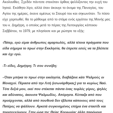
Ακολουθίες. Σχεδόν πάντοτε στεκόταν όρθιος ψελλίζοντας την ευχή του
Ιησού. Εκάθητο λίγο, αλλά όταν άκουγε το όνομα της Παναγίας, του
Αγίου της ημέρας, έκανε αμέσως το Σταυρό του και σηκωνόταν. Το πόσο
είχε χαριτωθεί, θα το μάθουμε από το στόμα ενός εργάτου της Μονής μας
του κ. Δημήτρη, ο οποίος μετά το πέρας της Λειτουργίας κάποιου
Σαββάτου, το 1979, με πλησίασε και με ρώτησε τα εξής:
-Πάτερ, εγώ είμαι άνθρωπος αμαρτωλός, αλλά τέτοια πράγματα που
είδα σήμερα το πρωί στην Εκκλησία, θα έπρεπε εσείς να τα βλέπετε
και όχι εγώ.
-Τι είδες, Δημήτρη; Τι σου συνέβη;
–Όταν μπήκα το πρωί στην εκκλησία, διαβάζανε κάτι Ψαλμούς οι
Μοναχοί. Πέρασα από την Λιτή (εσωνάρθηκας) για το κυρίως Ναό.
Τότε δεξιά μου, εκεί που στέκεται πάντα ένας τυφλός γέρος, ψηλός
και αδύνατος, άκουσα Ψαλμωδίες. Απόρησα. Κύτταζα από που
προέρχονται, αλλά από πουθενά δεν έβλεπα κάποιους από τους
Πατέρες να ψάλλουν. Αρκετά συγκινημένος επήρα ένα στασίδι και
προσευχόμουν. Στην ώρα της Θείας Κοινωνίας άλλη παρόμοια