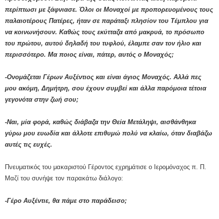
περίπτωσι με ξάφνιασε. Όλοι οι Μοναχοί με προπορευομένους τους
παλαιοτέρους Πατέρες, ήταν σε παράταξι πλησίον του Τέμπλου για
να κοινωνήσουν. Καθώς τους εκύτταζα από μακρυά, το πρόσωπο
του πρώτου, αυτού δηλαδή του τυφλού, έλαμπε σαν τον ήλιο και
περισσότερο. Μα ποιος είναι, πάτερ, αυτός ο Μοναχός;
-Ονομάζεται Γέρων Αυξέντιος και είναι άγιος Μοναχός. Αλλά πες
μου ακόμη, Δημήτρη, σου έχουν συμβεί και άλλα παρόμοια τέτοια
γεγονότα στην ζωή σου;
-Ναι, μία φορά, καθώς διάβαζα την Θεία Μετάληψι, αισθάνθηκα
γύρω μου ευωδία και άλλοτε επιθυμώ πολύ να κλαίω, όταν διαβάζω
αυτές τις ευχές.
Πνευματικός του μακαριστού Γέροντος εχρημάτισε ο Ιερομόναχος π. Π.
Μαζί του συνήψε τον παρακάτω διάλογο:
-Γέρο Αυξέντιε, θα πάμε στο παράδεισο;