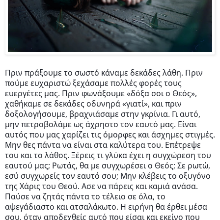
Πριν πράξουμε το σωστό κάναμε δεκάδες λάθη. Πριν
πούμε ευχαριστώ ξεχάσαμε πολλές φορές τους
ευεργέτες μας. Πριν φωνάξουμε «δόξα σοι ο Θεός»,
χαθήκαμε σε δεκάδες οδυνηρά «γιατί», και πριν
δοξολογήσουμε, βραχνιάσαμε στην γκρίνια. Γι αυτό,
μην πετροβολάμε ως άχρηστο τον εαυτό μας. Είναι
αυτός που μας χαρίζει τις όμορφες και άσχημες στιγμές.
Μην θες πάντα να είναι στα καλύτερα του. Επέτρεψε
του και το λάθος. Ξέρεις τι γλύκα έχει η συγχώρεση του
εαυτού μας; Ρωτάς, θα με συγχωρέσει
ο Θεός; Σε ρωτώ,
εσύ συγχωρείς τον εαυτό σου; Μην κλέβεις το οξυγόνο
της Χάρις του Θεού. Ασε να πάρεις και καμιά ανάσα.
Παύσε να ζητάς πάντα το τέλειο σε όλα, το
αψεγάδιαστο και ατσαλάκωτο. Η ειρήνη θα έρθει μέσα
σου, όταν αποδεχθείς αυτό που είσαι και εκείνο που