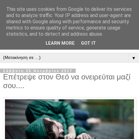
This site uses cookies from Google to deliver its services
" Εξομολογεῖσθε τῶ Κυρίῳ
and to analyze traffic. Your IP address and user-agent are
shared with Google along with performance and security
"
metrics to ensure quality of service, generate usage
statistics, and to detect and address abuse.
ὃτι ἀγαθός, ὃτι εἰς τόν αἰῶνα τό ἔλεος αὐτοῦ. Αλληλούϊα.
LEARN MORE
GOT IT
▼
Σάββατο 25 Νοεμβρίου 2017
Επέτρεψε στον Θεό να ονειρεύται μαζί
σου....