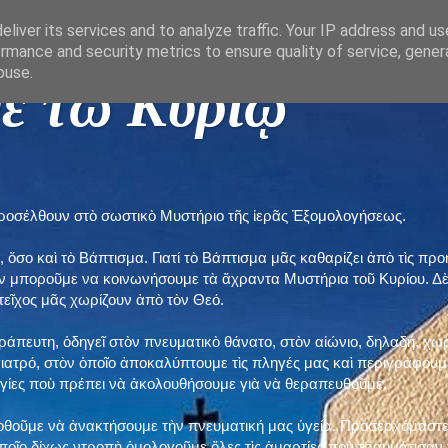
liver its services and to analyze traffic. Your IP address and u
rmance and security metrics to ensure quality of service, gene
buse.
ε τῶ Κυρίῳ "
προσέλθουν στὸ σωστικὸ Μυστήριο τῆς ἱερᾶς Ἐξομολογήσεως.
, ὅσο καὶ τὸ Βάπτισμα. Γιατί τὸ Βάπτισμα μᾶς καθαρίζει ἀπὸ τὶς 
ὲν μποροῦμε να κοινωνήσουμε τὰ ἄχραντα Μυστήρια τοῦ Κυρίου. Δ
τεῖχος μᾶς χωρίζουν ἀπὸ τὸν Θεό.
εράπευτη, ὁδηγεῖ στὸν πνευματικὸ θάνατο, στὸν αἰώνιο, δηλαδή, χω
ατρό, στὸν ὁποῖο ἀποκαλύπτουμε τὶς πληγές μας καὶ περιγράφουμε
δηγίες ποὺ πρέπει νὰ ἀκολουθήσουμε γιὰ νὰ θεραπευθοῦμε.
ποθοῦμε νὰ ἀνακτήσουμε τὴν πνευματική μας ὑγεία. Προσερχόμαστε
ποῖο δίχως ντροπὴ ὁμολογοῦμε ὅλες τὶς ἁμαρτίες ποὺ τραυμάτισαν τ