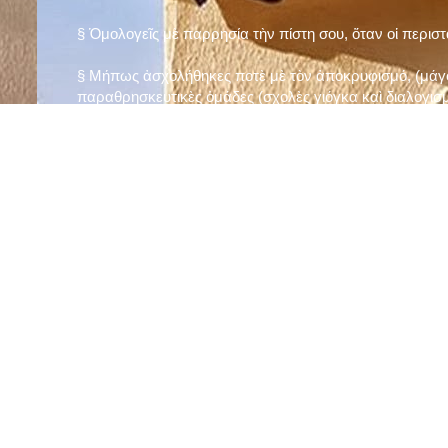
§ Ὁμολογεῖς μὲ παρρησία τὴν πίστη σου, ὅταν οἱ περισ
§ Μήπως ἀσχολήθηκες ποτὲ μὲ τὸν ἀποκρυφισμό, (μάγου
παραθρησκευτικὲς ὁμάδες (σχολὲς γιόγκα καὶ διαλογισμ
§ Μήπως πιστεύεις στὴν τύχη καὶ στὰ ὄνειρα ἢ ἀσχολεῖσα
ἀριθμός», «τὸ πέταλο φέρνει γούρι» κ.λπ.);
§ Προσεύχεσαι τακτικὰ καὶ προσεκτικὰ στὸ σπίτι σου (π
πρωτίστως τὸν Θεὸ γιὰ τὶς ποικίλες, φανερὲς καὶ ἀφανεῖ
§ Μελετᾶς καθημερινὰ τὴν Ἁγία Γραφὴ καὶ ἄλλα ψυχωφ
§ Νηστεύεις, ἂν δὲν ὑπάρχουν σοβαροὶ λόγοι ὑγείας, τὴ
§ Προσέρχεσαι τακτικὰ στὸ Μυστήριο τῆς Θείας Κοινωνί
§ Μήπως βλαστημᾶς τὸ ὄνομα τοῦ Χρίστου, τῆς Παναγί
§ Μήπως ὁρκίζεσαι χωρὶς λόγο ἢ ἀθέτησες τυχὸν ὅρκο