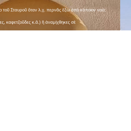
ῖο τοῦ Σταυροῦ ὅταν λ.χ. περνᾶς ἔξω ἀπὸ κάποιον ναό;
ς, καφετζοῦδες κ.ἅ.) ἢ ἀναμίχθηκες σὲ
δεισιδαιμονίες (π.χ. «τὸ 13 εἶναι γρουσούζικος
ακὴ καὶ τὶς μεγάλες γιορτές), εὐγνωμονώντας
;
νευματικοῦ σου;