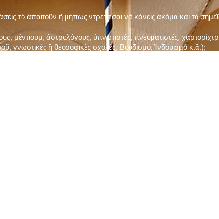
τάσεις τὸ ἀπαιτοῦν ἢ μήπως ντρέπεσαι νὰ κάνεις ἀκόμα καὶ τὸ σημε
ς, μέντιουμ, ἀστρολόγους, ὑπνωτιστές, πνευματιστές, χαρτορίχτρε
οῦ, γνωστικὲς ἢ θεοσοφικὲς σχολές, Βουδισμό, Ἰνδουισμὸ κ.ἅ.);
ι μὲ τὸ ξεμάτιασμα καὶ δίνεις σημασία στὶς διάφορες προλήψεις καὶ 
ρωί, βράδυ, πρὶν καὶ μετὰ τὰ γεύματα) ἢ στὴν Ἐκκλησία (κάθε Κυρι
ς εὐεργεσίες Του;
ελῆ βιβλία;
ν Τετάρτη καὶ τὴν Παρασκευὴ καὶ τὶς ἄλλες περιόδους τῶν Νηστειῶν
ας, ὑστέρα ἀπὸ τὴν κατάλληλη προετοιμασία καὶ τὴν ἔγκριση τοῦ π
ας ἢ τῶν Ἁγίων μας;
 ἢ ὑπόσχεσή σου στὸν Θεό;