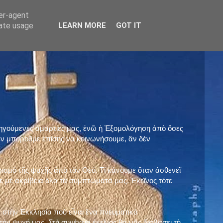
ser-agent
rate usage
LEARN MORE
GOT IT
προηγούμενες ἁμαρτίες μας, ἐνῶ ἡ Ἐξομολόγηση ἀπὸ ὅσες
ὲν μποροῦμε ἐπίσης νὰ κοινωνήσουμε, ἂν δὲν
ρισμὸ τῆς ψυχῆς ἀπὸ τὸν Θεό. Τί κάνουμε ὅταν ἀσθενεῖ
 μὲ ἀκρίβεια ὅλα τὰ συμπτώματά μας. Ἐκεῖνος τότε
 στὴν Ἐκκλησία ποὺ εἶναι ἕνα πνευματικὸ
ὴν ψυχή μας. Στὴ συνέχεια ἐκεῖνος θὰ μᾶς διαβάσει τὴ