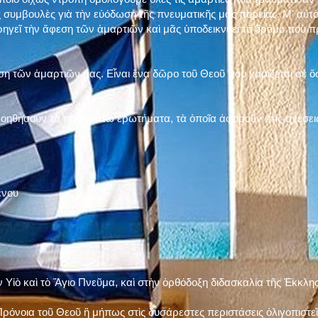
 συμβουλὲς γιὰ τὴν εὐόδωση τῆς πνευματικῆς μας πορείας. Μ' αὐτὸ
ηγεῖ τὴν ἄφεση τῶν ἁμαρτιῶν καὶ μᾶς ὑποδεικνύει τὸ δρόμο ποὺ 
η τῶν ἁμαρτιῶν μας. Εἶναι ἕνα δῶρο τοῦ Θεοῦ ποὺ χαρίζεται σὲ ὅσ
 βοηθήσουν τὰ παρακάτω ἐρωτήματα, τὰ ὁποῖα ἀφοροῦν στὶς σχέσει
ένου
ν Υἱὸ καὶ τὸ Ἅγιο Πνεῦμα, καὶ στὴν ὀρθόδοξη διδασκαλία τῆς Ἐκκλη
ρόνοια τοῦ Θεοῦ ἢ μήπως στὶς δυσάρεστες περιστάσεις ὀλιγοπιστεῖς