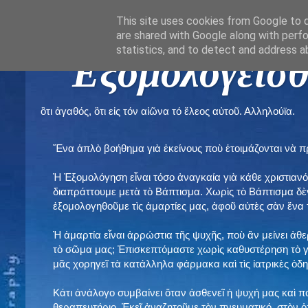
This site uses cookies from Google to de
are shared with Google along with perfo
statistics, and to detect and address a
" Εξομολογεῖσθ
ὃτι ἀγαθός, ὃτι εἰς τόν αἰῶνα τό ἔλεος αὐτοῦ. Αλληλούϊα.
Ἕνα ἁπλὸ βοήθημα γιὰ ἐκείνους ποὺ ἑτοιμάζονται νὰ 
Ἡ Ἐξομολόγηση εἶναι τόσο ἀναγκαία γιὰ κάθε χριστιανό
διαπράττουμε μετὰ τὸ Βάπτισμα. Χωρὶς τὸ Βάπτισμα δ
ἐξομολογηθοῦμε τὶς ἁμαρτίες μας, ἀφοῦ αὐτὲς σὰν ἕνα 
Ἡ ἁμαρτία εἶναι ἀρρώστια τῆς ψυχῆς, ποὺ ἂν μείνει ἀθ
τὸ σῶμα μας; Ἐπισκεπτόμαστε χωρὶς καθυστέρηση τὸ γι
μᾶς χορηγεῖ τὰ κατάλληλα φάρμακα καὶ τὶς ἰατρικὲς ὁ
Κάτι ἀνάλογο συμβαίνει ὅταν ἀσθενεῖ ἡ ψυχή μας καὶ 
θεραπευτήριο. Ἐκεῖ ἀναζητοῦμε τὸν πνευματικό, στὸν ὁ