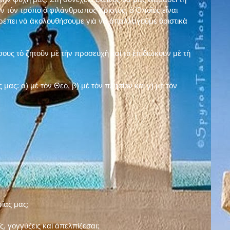
ν τὸν τρόπο ὁ φιλάνθρωπος Χριστός, ὁ Ὁποῖος εἶναι
πρέπει νὰ ἀκολουθήσουμε γιὰ νὰ ἀπαλλαγοῦμε ὁριστικὰ
ους τὸ ζητοῦν μὲ τὴν προσευχὴ καὶ τὸ ἐπιδιώκουν μὲ τὴ
ς μας: α)
μὲ τὸν Θεό
, β)
μὲ τὸν πλησίον
καὶ γ)
μὲ τὸν
σίας μας;
, γογγύζεις καὶ ἀπελπίζεσαι;