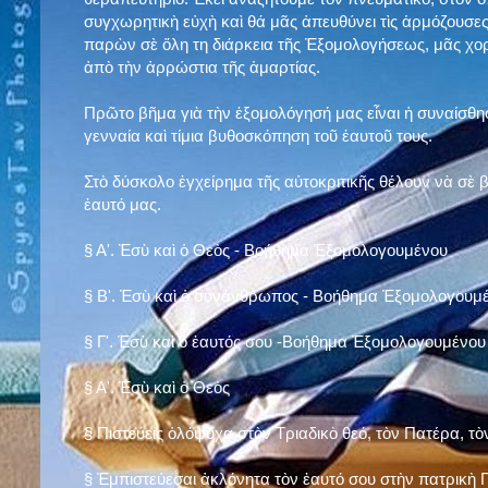
συγχωρητικὴ εὐχὴ καὶ θά μᾶς ἀπευθύνει τὶς ἁρμόζουσες
παρὼν σὲ ὅλη τη διάρκεια τῆς Ἐξομολογήσεως, μᾶς χορ
ἀπὸ τὴν ἀρρώστια τῆς ἁμαρτίας.
Πρῶτο βῆμα γιὰ τὴν ἐξομολόγησή μας εἶναι ἡ συναίσθησ
γενναία καὶ τίμια βυθοσκόπηση τοῦ ἑαυτοῦ τους.
Στὸ δύσκολο ἐγχείρημα τῆς αὐτοκριτικῆς θέλουν νὰ σὲ
ἑαυτό μας
.
§
Α'. Ἐσὺ καὶ ὁ Θεὸς - Βοήθημα Ἐξομολογουμένου
§
Β'. Ἐσὺ καὶ ὁ συνάνθρωπος - Βοήθημα Ἐξομολογουμ
§
Γ'. Ἐσὺ καὶ ὁ ἑαυτός σου -Βοήθημα Ἐξομολογουμένου
§ Α'. Ἐσὺ καὶ ὁ Θεὸς
§ Πιστεύεις ὁλόψυχα στὸν Τριαδικὸ θεό, τὸν Πατέρα, τὸ
§ Ἐμπιστεύεσαι ἀκλόνητα τὸν ἑαυτό σου στὴν πατρικὴ Π