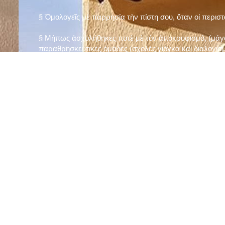
§ Ὁμολογεῖς μὲ παρρησία τὴν πίστη σου, ὅταν οἱ περισ
§ Μήπως ἀσχολήθηκες ποτὲ μὲ τὸν ἀποκρυφισμό, (μάγου
παραθρησκευτικὲς ὁμάδες (σχολὲς γιόγκα καὶ διαλογισμ
§ Μήπως πιστεύεις στὴν τύχη καὶ στὰ ὄνειρα ἢ ἀσχολεῖσα
ἀριθμός», «τὸ πέταλο φέρνει γούρι» κ.λπ.);
§ Προσεύχεσαι τακτικὰ καὶ προσεκτικὰ στὸ σπίτι σου (π
πρωτίστως τὸν Θεὸ γιὰ τὶς ποικίλες, φανερὲς καὶ ἀφανεῖ
§ Μελετᾶς καθημερινὰ τὴν Ἁγία Γραφὴ καὶ ἄλλα ψυχωφ
§ Νηστεύεις, ἂν δὲν ὑπάρχουν σοβαροὶ λόγοι ὑγείας, τὴ
§ Προσέρχεσαι τακτικὰ στὸ Μυστήριο τῆς Θείας Κοινωνί
§ Μήπως βλαστημᾶς τὸ ὄνομα τοῦ Χρίστου, τῆς Παναγί
§ Μήπως ὁρκίζεσαι χωρὶς λόγο ἢ ἀθέτησες τυχὸν ὅρκο