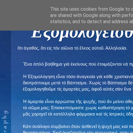
This site uses cookies from Google to de
are shared with Google along with perfo
statistics, and to detect and address a
" Εξομολογεῖσθ
ὃτι ἀγαθός, ὃτι εἰς τόν αἰῶνα τό ἔλεος αὐτοῦ. Αλληλούϊα.
Ἕνα ἁπλὸ βοήθημα γιὰ ἐκείνους ποὺ ἑτοιμάζονται νὰ 
Ἡ Ἐξομολόγηση εἶναι τόσο ἀναγκαία γιὰ κάθε χριστιανό
διαπράττουμε μετὰ τὸ Βάπτισμα. Χωρὶς τὸ Βάπτισμα δ
ἐξομολογηθοῦμε τὶς ἁμαρτίες μας, ἀφοῦ αὐτὲς σὰν ἕνα 
Ἡ ἁμαρτία εἶναι ἀρρώστια τῆς ψυχῆς, ποὺ ἂν μείνει ἀθ
τὸ σῶμα μας; Ἐπισκεπτόμαστε χωρὶς καθυστέρηση τὸ γι
μᾶς χορηγεῖ τὰ κατάλληλα φάρμακα καὶ τὶς ἰατρικὲς ὁ
Κάτι ἀνάλογο συμβαίνει ὅταν ἀσθενεῖ ἡ ψυχή μας καὶ 
θεραπευτήριο. Ἐκεῖ ἀναζητοῦμε τὸν πνευματικό, στὸν ὁ