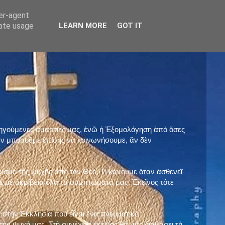
ser-agent
rate usage
LEARN MORE
GOT IT
προηγούμενες ἁμαρτίες μας, ἐνῶ ἡ Ἐξομολόγηση ἀπὸ ὅσες
ὲν μποροῦμε ἐπίσης νὰ κοινωνήσουμε, ἂν δὲν
ρισμὸ τῆς ψυχῆς ἀπὸ τὸν Θεό. Τί κάνουμε ὅταν ἀσθενεῖ
 μὲ ἀκρίβεια ὅλα τὰ συμπτώματά μας. Ἐκεῖνος τότε
 στὴν Ἐκκλησία ποὺ εἶναι ἕνα πνευματικὸ
ὴν ψυχή μας. Στὴ συνέχεια ἐκεῖνος θὰ μᾶς διαβάσει τὴ