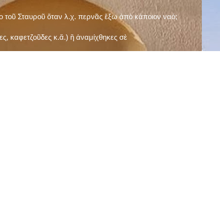
ῖο τοῦ Σταυροῦ ὅταν λ.χ. περνᾶς ἔξω ἀπὸ κάποιον ναό;
ς, καφετζοῦδες κ.ἅ.) ἢ ἀναμίχθηκες σὲ
δεισιδαιμονίες (π.χ. «τὸ 13 εἶναι γρουσούζικος
ακὴ καὶ τὶς μεγάλες γιορτές), εὐγνωμονώντας
;
νευματικοῦ σου;