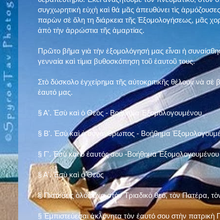
συγχωρητικὴ εὐχὴ καὶ θά μᾶς ἀπευθύνει τὶς ἁρμόζουσες
παρὼν σὲ ὅλη τη διάρκεια τῆς Ἐξομολογήσεως, μᾶς χορ
ἀπὸ τὴν ἀρρώστια τῆς ἁμαρτίας.
Πρῶτο βῆμα γιὰ τὴν ἐξομολόγησή μας εἶναι ἡ συναίσθησ
γενναία καὶ τίμια βυθοσκόπηση τοῦ ἑαυτοῦ τους.
Στὸ δύσκολο ἐγχείρημα τῆς αὐτοκριτικῆς θέλουν νὰ σὲ
ἑαυτό μας
.
§
Α'. Ἐσὺ καὶ ὁ Θεὸς - Βοήθημα Ἐξομολογουμένου
§
Β'. Ἐσὺ καὶ ὁ συνάνθρωπος - Βοήθημα Ἐξομολογουμ
§
Γ'. Ἐσὺ καὶ ὁ ἑαυτός σου -Βοήθημα Ἐξομολογουμένου
§ Α'. Ἐσὺ καὶ ὁ Θεὸς
§ Πιστεύεις ὁλόψυχα στὸν Τριαδικὸ θεό, τὸν Πατέρα, τὸ
§ Ἐμπιστεύεσαι ἀκλόνητα τὸν ἑαυτό σου στὴν πατρικὴ Π