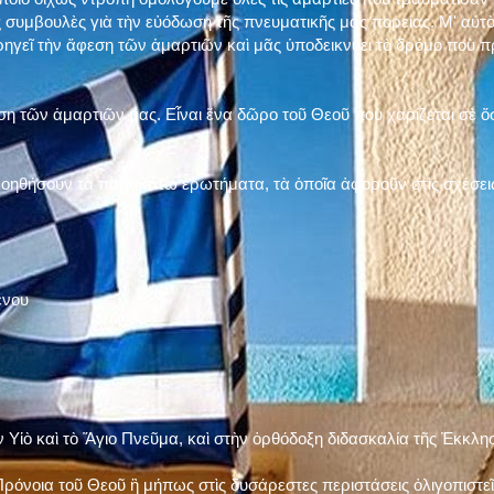
 συμβουλὲς γιὰ τὴν εὐόδωση τῆς πνευματικῆς μας πορείας. Μ' αὐτὸ
ηγεῖ τὴν ἄφεση τῶν ἁμαρτιῶν καὶ μᾶς ὑποδεικνύει τὸ δρόμο ποὺ 
η τῶν ἁμαρτιῶν μας. Εἶναι ἕνα δῶρο τοῦ Θεοῦ ποὺ χαρίζεται σὲ ὅσ
 βοηθήσουν τὰ παρακάτω ἐρωτήματα, τὰ ὁποῖα ἀφοροῦν στὶς σχέσει
ένου
ν Υἱὸ καὶ τὸ Ἅγιο Πνεῦμα, καὶ στὴν ὀρθόδοξη διδασκαλία τῆς Ἐκκλη
ρόνοια τοῦ Θεοῦ ἢ μήπως στὶς δυσάρεστες περιστάσεις ὀλιγοπιστεῖς