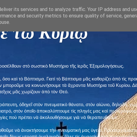
liver its services and to analyze traffic. Your IP address and u
rmance and security metrics to ensure quality of service, gene
buse.
ε τῶ Κυρίῳ "
προσέλθουν στὸ σωστικὸ Μυστήριο τῆς ἱερᾶς Ἐξομολογήσεως.
, ὅσο καὶ τὸ Βάπτισμα. Γιατί τὸ Βάπτισμα μᾶς καθαρίζει ἀπὸ τὶς 
ὲν μποροῦμε να κοινωνήσουμε τὰ ἄχραντα Μυστήρια τοῦ Κυρίου. Δ
τεῖχος μᾶς χωρίζουν ἀπὸ τὸν Θεό.
εράπευτη, ὁδηγεῖ στὸν πνευματικὸ θάνατο, στὸν αἰώνιο, δηλαδή, χω
ατρό, στὸν ὁποῖο ἀποκαλύπτουμε τὶς πληγές μας καὶ περιγράφουμε
δηγίες ποὺ πρέπει νὰ ἀκολουθήσουμε γιὰ νὰ θεραπευθοῦμε.
ποθοῦμε νὰ ἀνακτήσουμε τὴν πνευματική μας ὑγεία. Προσερχόμαστε
ποῖο δίχως ντροπὴ ὁμολογοῦμε ὅλες τὶς ἁμαρτίες ποὺ τραυμάτισαν τ