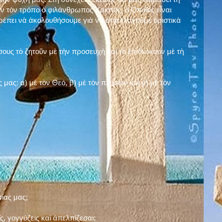
ν τὸν τρόπο ὁ φιλάνθρωπος Χριστός, ὁ Ὁποῖος εἶναι
πρέπει νὰ ἀκολουθήσουμε γιὰ νὰ ἀπαλλαγοῦμε ὁριστικὰ
ους τὸ ζητοῦν μὲ τὴν προσευχὴ καὶ τὸ ἐπιδιώκουν μὲ τὴ
ς μας: α)
μὲ τὸν Θεό
, β)
μὲ τὸν πλησίον
καὶ γ)
μὲ τὸν
σίας μας;
, γογγύζεις καὶ ἀπελπίζεσαι;