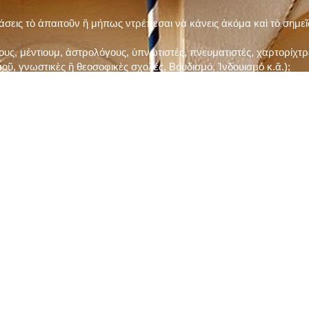
τάσεις τὸ ἀπαιτοῦν ἢ μήπως ντρέπεσαι νὰ κάνεις ἀκόμα καὶ τὸ σημε
ς, μέντιουμ, ἀστρολόγους, ὑπνωτιστές, πνευματιστές, χαρτορίχτρε
οῦ, γνωστικὲς ἢ θεοσοφικὲς σχολές, Βουδισμό, Ἰνδουισμὸ κ.ἅ.);
ι μὲ τὸ ξεμάτιασμα καὶ δίνεις σημασία στὶς διάφορες προλήψεις καὶ 
ρωί, βράδυ, πρὶν καὶ μετὰ τὰ γεύματα) ἢ στὴν Ἐκκλησία (κάθε Κυρι
ς εὐεργεσίες Του;
ελῆ βιβλία;
ν Τετάρτη καὶ τὴν Παρασκευὴ καὶ τὶς ἄλλες περιόδους τῶν Νηστειῶν
ας, ὑστέρα ἀπὸ τὴν κατάλληλη προετοιμασία καὶ τὴν ἔγκριση τοῦ π
ας ἢ τῶν Ἁγίων μας;
 ἢ ὑπόσχεσή σου στὸν Θεό;