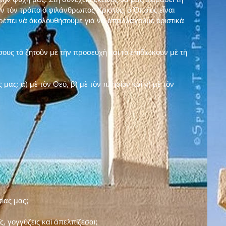
ν τὸν τρόπο ὁ φιλάνθρωπος Χριστός, ὁ Ὁποῖος εἶναι
πρέπει νὰ ἀκολουθήσουμε γιὰ νὰ ἀπαλλαγοῦμε ὁριστικὰ
ους τὸ ζητοῦν μὲ τὴν προσευχὴ καὶ τὸ ἐπιδιώκουν μὲ τὴ
ς μας: α)
μὲ τὸν Θεό
, β)
μὲ τὸν πλησίον
καὶ γ)
μὲ τὸν
σίας μας;
, γογγύζεις καὶ ἀπελπίζεσαι;