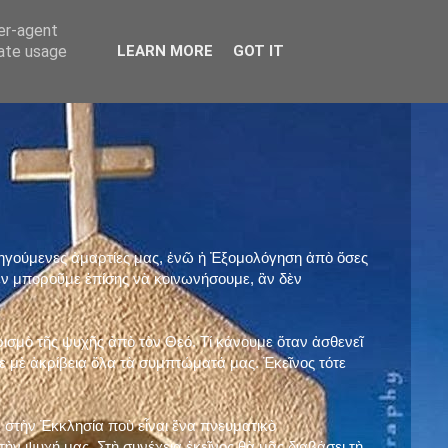
ser-agent
rate usage
LEARN MORE
GOT IT
προηγούμενες ἁμαρτίες μας, ἐνῶ ἡ Ἐξομολόγηση ἀπὸ ὅσες
ὲν μποροῦμε ἐπίσης νὰ κοινωνήσουμε, ἂν δὲν
ρισμὸ τῆς ψυχῆς ἀπὸ τὸν Θεό. Τί κάνουμε ὅταν ἀσθενεῖ
 μὲ ἀκρίβεια ὅλα τὰ συμπτώματά μας. Ἐκεῖνος τότε
 στὴν Ἐκκλησία ποὺ εἶναι ἕνα πνευματικὸ
ὴν ψυχή μας. Στὴ συνέχεια ἐκεῖνος θὰ μᾶς διαβάσει τὴ