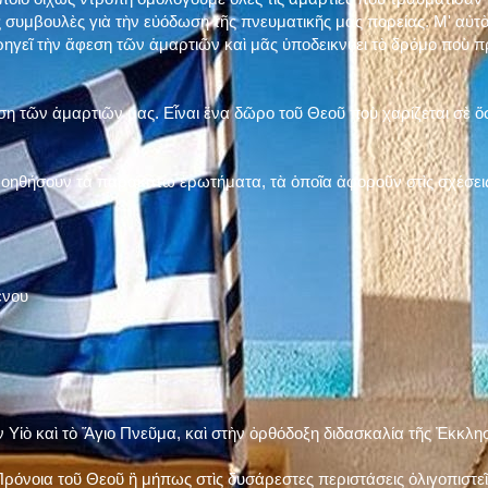
 συμβουλὲς γιὰ τὴν εὐόδωση τῆς πνευματικῆς μας πορείας. Μ' αὐτὸ
ηγεῖ τὴν ἄφεση τῶν ἁμαρτιῶν καὶ μᾶς ὑποδεικνύει τὸ δρόμο ποὺ 
η τῶν ἁμαρτιῶν μας. Εἶναι ἕνα δῶρο τοῦ Θεοῦ ποὺ χαρίζεται σὲ ὅσ
 βοηθήσουν τὰ παρακάτω ἐρωτήματα, τὰ ὁποῖα ἀφοροῦν στὶς σχέσει
ένου
ν Υἱὸ καὶ τὸ Ἅγιο Πνεῦμα, καὶ στὴν ὀρθόδοξη διδασκαλία τῆς Ἐκκλη
ρόνοια τοῦ Θεοῦ ἢ μήπως στὶς δυσάρεστες περιστάσεις ὀλιγοπιστεῖς