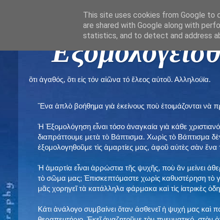
This site uses cookies from Google to de
are shared with Google along with perfo
statistics, and to detect and address a
" Εξομολογεῖσθ
ὃτι ἀγαθός, ὃτι εἰς τόν αἰῶνα τό ἔλεος αὐτοῦ. Αλληλούϊα.
Ἕνα ἁπλὸ βοήθημα γιὰ ἐκείνους ποὺ ἑτοιμάζονται νὰ 
Ἡ Ἐξομολόγηση εἶναι τόσο ἀναγκαία γιὰ κάθε χριστιανό
διαπράττουμε μετὰ τὸ Βάπτισμα. Χωρὶς τὸ Βάπτισμα δ
ἐξομολογηθοῦμε τὶς ἁμαρτίες μας, ἀφοῦ αὐτὲς σὰν ἕνα 
Ἡ ἁμαρτία εἶναι ἀρρώστια τῆς ψυχῆς, ποὺ ἂν μείνει ἀθ
τὸ σῶμα μας; Ἐπισκεπτόμαστε χωρὶς καθυστέρηση τὸ γι
μᾶς χορηγεῖ τὰ κατάλληλα φάρμακα καὶ τὶς ἰατρικὲς ὁ
Κάτι ἀνάλογο συμβαίνει ὅταν ἀσθενεῖ ἡ ψυχή μας καὶ 
θεραπευτήριο. Ἐκεῖ ἀναζητοῦμε τὸν πνευματικό, στὸν ὁ