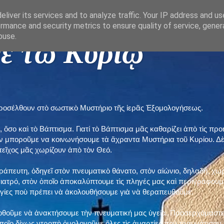
liver its services and to analyze traffic. Your IP address and u
rmance and security metrics to ensure quality of service, gene
buse.
ε τῶ Κυρίῳ "
προσέλθουν στὸ σωστικὸ Μυστήριο τῆς ἱερᾶς Ἐξομολογήσεως.
, ὅσο καὶ τὸ Βάπτισμα. Γιατί τὸ Βάπτισμα μᾶς καθαρίζει ἀπὸ τὶς 
ὲν μποροῦμε να κοινωνήσουμε τὰ ἄχραντα Μυστήρια τοῦ Κυρίου. Δ
τεῖχος μᾶς χωρίζουν ἀπὸ τὸν Θεό.
εράπευτη, ὁδηγεῖ στὸν πνευματικὸ θάνατο, στὸν αἰώνιο, δηλαδή, χω
ατρό, στὸν ὁποῖο ἀποκαλύπτουμε τὶς πληγές μας καὶ περιγράφουμε
δηγίες ποὺ πρέπει νὰ ἀκολουθήσουμε γιὰ νὰ θεραπευθοῦμε.
ποθοῦμε νὰ ἀνακτήσουμε τὴν πνευματική μας ὑγεία. Προσερχόμαστε
ποῖο δίχως ντροπὴ ὁμολογοῦμε ὅλες τὶς ἁμαρτίες ποὺ τραυμάτισαν τ