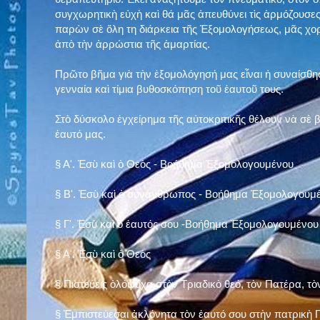
συγχωρητικὴ εὐχὴ καὶ θά μᾶς ἀπευθύνει τὶς ἁρμόζουσες
παρὼν σὲ ὅλη τη διάρκεια τῆς Ἐξομολογήσεως, μᾶς χορ
ἀπὸ τὴν ἀρρώστια τῆς ἁμαρτίας.
Πρῶτο βῆμα γιὰ τὴν ἐξομολόγησή μας εἶναι ἡ συναίσθησ
γενναία καὶ τίμια βυθοσκόπηση τοῦ ἑαυτοῦ τους.
Στὸ δύσκολο ἐγχείρημα τῆς αὐτοκριτικῆς θέλουν νὰ σὲ
ἑαυτό μας
.
§
Α'. Ἐσὺ καὶ ὁ Θεὸς - Βοήθημα Ἐξομολογουμένου
§
Β'. Ἐσὺ καὶ ὁ συνάνθρωπος - Βοήθημα Ἐξομολογουμ
§
Γ'. Ἐσὺ καὶ ὁ ἑαυτός σου -Βοήθημα Ἐξομολογουμένου
§ Α'. Ἐσὺ καὶ ὁ Θεὸς
§ Πιστεύεις ὁλόψυχα στὸν Τριαδικὸ θεό, τὸν Πατέρα, τὸ
§ Ἐμπιστεύεσαι ἀκλόνητα τὸν ἑαυτό σου στὴν πατρικὴ Π