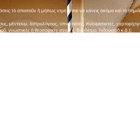
τάσεις τὸ ἀπαιτοῦν ἢ μήπως ντρέπεσαι νὰ κάνεις ἀκόμα καὶ τὸ σημε
ς, μέντιουμ, ἀστρολόγους, ὑπνωτιστές, πνευματιστές, χαρτορίχτρε
οῦ, γνωστικὲς ἢ θεοσοφικὲς σχολές, Βουδισμό, Ἰνδουισμὸ κ.ἅ.);
ι μὲ τὸ ξεμάτιασμα καὶ δίνεις σημασία στὶς διάφορες προλήψεις καὶ 
ρωί, βράδυ, πρὶν καὶ μετὰ τὰ γεύματα) ἢ στὴν Ἐκκλησία (κάθε Κυρι
ς εὐεργεσίες Του;
ελῆ βιβλία;
ν Τετάρτη καὶ τὴν Παρασκευὴ καὶ τὶς ἄλλες περιόδους τῶν Νηστειῶν
ας, ὑστέρα ἀπὸ τὴν κατάλληλη προετοιμασία καὶ τὴν ἔγκριση τοῦ π
ας ἢ τῶν Ἁγίων μας;
 ἢ ὑπόσχεσή σου στὸν Θεό;