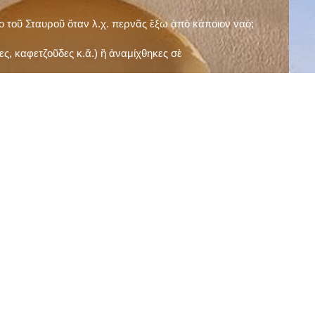
ῖο τοῦ Σταυροῦ ὅταν λ.χ. περνᾶς ἔξω ἀπὸ κάποιον ναό;
ς, καφετζοῦδες κ.ἅ.) ἢ ἀναμίχθηκες σὲ
δεισιδαιμονίες (π.χ. «τὸ 13 εἶναι γρουσούζικος
ακὴ καὶ τὶς μεγάλες γιορτές), εὐγνωμονώντας
;
νευματικοῦ σου;