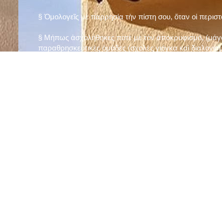
§ Ὁμολογεῖς μὲ παρρησία τὴν πίστη σου, ὅταν οἱ περισ
§ Μήπως ἀσχολήθηκες ποτὲ μὲ τὸν ἀποκρυφισμό, (μάγου
παραθρησκευτικὲς ὁμάδες (σχολὲς γιόγκα καὶ διαλογισμ
§ Μήπως πιστεύεις στὴν τύχη καὶ στὰ ὄνειρα ἢ ἀσχολεῖσα
ἀριθμός», «τὸ πέταλο φέρνει γούρι» κ.λπ.);
§ Προσεύχεσαι τακτικὰ καὶ προσεκτικὰ στὸ σπίτι σου (π
πρωτίστως τὸν Θεὸ γιὰ τὶς ποικίλες, φανερὲς καὶ ἀφανεῖ
§ Μελετᾶς καθημερινὰ τὴν Ἁγία Γραφὴ καὶ ἄλλα ψυχωφ
§ Νηστεύεις, ἂν δὲν ὑπάρχουν σοβαροὶ λόγοι ὑγείας, τὴ
§ Προσέρχεσαι τακτικὰ στὸ Μυστήριο τῆς Θείας Κοινωνί
§ Μήπως βλαστημᾶς τὸ ὄνομα τοῦ Χρίστου, τῆς Παναγί
§ Μήπως ὁρκίζεσαι χωρὶς λόγο ἢ ἀθέτησες τυχὸν ὅρκο