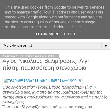
This site uses cookies from Google to deliver its services
" Εξομολογεῖσθε τῶ Κυρίῳ
and to analyze traffic. Your IP address and user-agent are
shared with Google along with performance and security
"
metrics to ensure quality of service, generate usage
statistics, and to detect and address abuse.
ὃτι ἀγαθός, ὃτι εἰς τόν αἰῶνα τό ἔλεος αὐτοῦ. Αλληλούϊα.
LEARN MORE
GOT IT
▼
Δευτέρα 24 Αυγούστου 2015
Άγιος Νικόλαος Βελιμίροβιτς: Λίγη
πίστη, περισσότερη στεναχώρια
Όσο λιγότερη πίστη έχουμε, τόσο περισσότερη είναι η
στεναχώρια μας. Μια από τις σπουδαιότερες ωφέλειες της
πίστης είναι η απελευθέρωση του ανθρώπου από τις πολλές
στεναχώριες.
Όσο το παιδί γνωρίζει πώς υπάρχει ο πατέρας, που