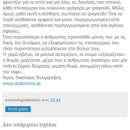
φροντίζει για το σπίτι και για όλες τις δουλειές του σπιτιού,
κάθε στεναχώρια του τελειώνει γρήγορα με τραγούδι. Μόλις
όμως χαθεί αυτή η αίσθηση, σωπαίνει το τραγούδι! Τότε το
παιδί αισθάνεται ορφανό και μόνο, περιτριγυρισμένο από
στεναχώριες, αισθάνεται περιτριγυρισμένο από ένα σμήνος
σφίγγες.
Όσο περισσότερο ο άνθρωπος προσπαθεί μόνος του, με τις
δικές του δυνάμεις να «ξεφορτώσει» τις στεναχώριες του,
τόσο περισσότερο μπερδεύεται στα δίχτυα τους.
Η χαρά σβήνει, τα μαλλιά ασπρίζουν, το σώμα «εξατμίζεται»,
ο θυμός μαζεύεται, μέχρι που ο άνθρωπος καταλήγει σαν μία
τσάντα ξηρού δέρματος γεμάτη θυμό, σκυμμένη πάνω από
τον τάφο…
Άγιος Νικόλαος Βελιμίροβιτς
www.diakonima.gr
exomologistetokirio
στις
20:44
Κοινή χρήση
Δεν υπάρχουν σχόλια: