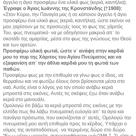
άγγελο η άγιο προσφέρω ένα υλικό φως (κεριά, καντήλια);
Έγραφε ο Άγιος Ιωάννης της Κρονστάνδης (†1908):
«Στον Κύριο, την Παναγία μας ή σε κάποιον άγγελο ή άγιο
προσφέρω ένα υλικό φως (κεριά, καντήλια), ώστε εκείνοι να
μου χαρίσουν με τις προσευχές τους το φως της χάριτός
Του, φως πνευματικό· να με οδηγήσουν μακρυά απ᾽ το
σκοτάδι της αμαρτίας, μέσα στο φως της γνώσεως του Θεού
και των αρετών.
Προσφέρω υλική φωτιά, ώστε ν᾽ ανάψη στην καρδιά
μου το πυρ της Χάριτος του Αγίου Πνεύματος και να
εξαφανίση απ᾽ την άθλια καρδιά μου τη φωτιά των
παθών.
Προσφέρω φως με την επιθυμία να γίνω φως ο ίδιος, να
θερμαίνω και να φωτίζω όλους όσοι βρίσκονται μέσα στο
ναό. Αυτός είναι ο λόγος για τον οποίο ανάβω κεριά
μπροστά στις εικόνες. Αυτές τις σκέψεις έχω όταν ανάβω
κεριά στο μανουάλι.
Ομολογώ ότι βάζω τα κεριά μπροστά στις εικόνες με την
ελπίδα πως θα λάβω πνευματική ευλογία απ᾽ τα άγια και
πανάγια πρόσωπα, που εικονίζονται σ᾽ αυτές. Ομολογώ την
πνευματική μου αυτή επιθυμία προς το κέρδος. Υπάρχει ο
νόμος της ανταποδόσεως· να περιμένης δώρο στο δώρο.
“Εν ω μέτρω μετρείτε, αντιμετρηθήσεται υμίν”(Μθ 7, 2), είπε ο