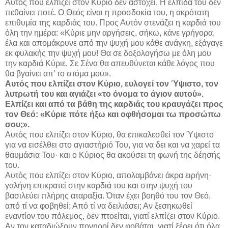
Αυτός που ελπίζει στον Κύριο δεν αστοχεί. Η ελπίδα του δεν
πεθαίνει ποτέ. Ο Θεός είναι η προσδοκία του, η ακρότατη
επιθυμία της καρδιάς του. Προς Αυτόν στενάζει η καρδιά του
όλη την ημέρα: «Κύριε μην αργήσεις, σήκω, κάνε γρήγορα,
έλα και απομάκρυνε από την ψυχή μου κάθε ανάγκη, εξάγαγε
εκ φυλακής την ψυχή μου! Θα σε δοξολογήσω με όλη μου
την καρδιά Κύριε. Σε Σένα θα απευθύνεται κάθε λόγος που
θα βγαίνει απ’ το στόμα μου».
Αυτός που ελπίζει στον Κύριο, ευλογεί τον Ύψιστο, τον
λυτρωτή του και αγιάζει «το όνομα το άγιον αυτού».
Ελπίζει και από τα βάθη της καρδιάς του κραυγάζει προς
τον Θεό: «Κύριε πότε ήξω και οφθήσομαι τω προσώπω
σου;».
Αυτός που ελπίζει στον Κύριο, θα επικαλεσθεί τον Ύψιστο
για να εισέλθει στο αγιαστήριό Του, για να δει και να χαρεί τα
θαυμάσια Του· και ο Κύριος θα ακούσει τη φωνή της δέησής
του.
Αυτός που ελπίζει στον Κύριο, απολαμβάνει άκρα ειρήνη·
γαλήνη επικρατεί στην καρδιά του και στην ψυχή του
βασιλεύει πλήρης αταραξία. Όταν έχει βοηθό του τον Θεό,
από τί να φοβηθεί; Από τί να δειλιάσει; Αν ξεσηκωθεί
εναντίον του πόλεμος, δεν πτοείται, γιατί ελπίζει στον Κύριο.
Αν τον καταδιώξουν πονηροί δεν φοβάται, γιατί ξέρει ότι όλα