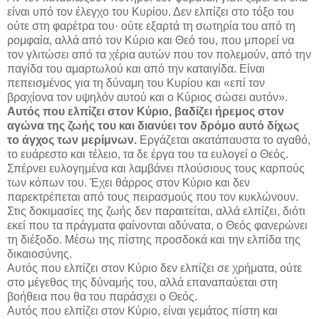
είναι υπό τον έλεγχο του Κυρίου. Δεν ελπίζει στο τόξο του
ούτε στη φαρέτρα του· ούτε εξαρτά τη σωτηρία του από τη
ρομφαία, αλλά από τον Κύριο και Θεό του, που μπορεί να
τον γλιτώσει από τα χέρια αυτών που τον πολεμούν, από την
παγίδα του αμαρτωλού και από την καταιγίδα. Είναι
πεπεισμένος για τη δύναμη του Κυρίου και «επί τον
βραχίονα τον υψηλόν αυτού και ο Κύριος σώσει αυτόν».
Αυτός που ελπίζει στον Κύριο, βαδίζει ήρεμος στον
αγώνα της ζωής του και διανύει τον δρόμο αυτό δίχως
το άγχος των μερίμνων.
Εργάζεται ακατάπαυστα το αγαθό,
το ευάρεστο και τέλειο, τα δε έργα του τα ευλογεί ο Θεός.
Σπέρνει ευλογημένα και λαμβάνει πλούσιους τους καρπούς
των κόπων του. Έχει θάρρος στον Κύριο και δεν
παρεκτρέπεται από τους πειρασμούς που τον κυκλώνουν.
Στις δοκιμασίες της ζωής δεν παραιτείται, αλλά ελπίζει, διότι
εκεί που τα πράγματα φαίνονται αδύνατα, ο Θεός φανερώνει
τη διέξοδο. Μέσω της πίστης προσδοκά και την ελπίδα της
δικαιοσύνης.
Αυτός που ελπίζει στον Κύριο δεν ελπίζει σε χρήματα, ούτε
στο μέγεθος της δύναμής του, αλλά επαναπαύεται στη
βοήθεια που θα του παράσχει ο Θεός.
Αυτός που ελπίζει στον Κύριο, είναι γεμάτος πίστη και