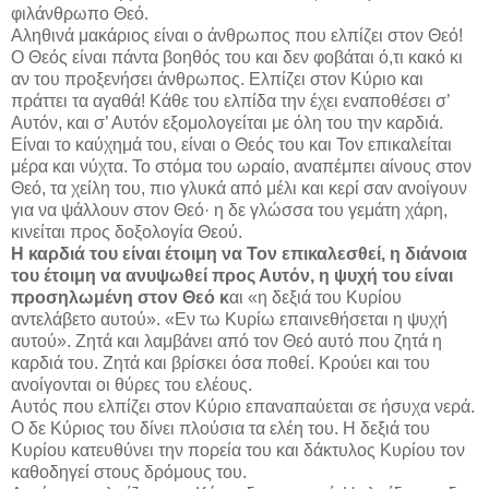
φιλάνθρωπο Θεό.
Αληθινά μακάριος είναι ο άνθρωπος που ελπίζει στον Θεό!
Ο Θεός είναι πάντα βοηθός του και δεν φοβάται ό,τι κακό κι
αν του προξενήσει άνθρωπος. Ελπίζει στον Κύριο και
πράττει τα αγαθά! Κάθε του ελπίδα την έχει εναποθέσει σ’
Αυτόν, και σ’ Αυτόν εξομολογείται με όλη του την καρδιά.
Είναι το καύχημά του, είναι ο Θεός του και Τον επικαλείται
μέρα και νύχτα. Το στόμα του ωραίο, αναπέμπει αίνους στον
Θεό, τα χείλη του, πιο γλυκά από μέλι και κερί σαν ανοίγουν
για να ψάλλουν στον Θεό· η δε γλώσσα του γεμάτη χάρη,
κινείται προς δοξολογία Θεού.
Η καρδιά του είναι έτοιμη να Τον επικαλεσθεί, η διάνοια
του έτοιμη να ανυψωθεί προς Αυτόν, η ψυχή του είναι
προσηλωμένη στον Θεό κ
αι «η δεξιά του Κυρίου
αντελάβετο αυτού». «Εν τω Κυρίω επαινεθήσεται η ψυχή
αυτού». Ζητά και λαμβάνει από τον Θεό αυτό που ζητά η
καρδιά του. Ζητά και βρίσκει όσα ποθεί. Κρούει και του
ανοίγονται οι θύρες του ελέους.
Αυτός που ελπίζει στον Κύριο επαναπαύεται σε ήσυχα νερά.
Ο δε Κύριος του δίνει πλούσια τα ελέη του. Η δεξιά του
Κυρίου κατευθύνει την πορεία του και δάκτυλος Κυρίου τον
καθοδηγεί στους δρόμους του.