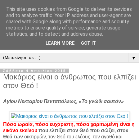
This site uses cookies from Google to deliver its services
" Εξομολογεῖσθε τῶ Κυρίῳ
and to analyze traffic. Your IP address and user-agent are
shared with Google along with performance and security
"
metrics to ensure quality of service, generate usage
statistics, and to detect and address abuse.
ὃτι ἀγαθός, ὃτι εἰς τόν αἰῶνα τό ἔλεος αὐτοῦ. Αλληλούϊα.
LEARN MORE
GOT IT
▼
Σάββατο 4 Απριλίου 2015
Μακάριος είναι ο άνθρωπος που ελπίζει
στον Θεό !
Αγίου Νεκταρίου Πενταπόλεως, «Το γνώθι σαυτόν»
Πόσο ωραία, πόσο ευχάριστη, πόσο χαριτωμένη είναι η
εικόνα εκείνου
που ελπίζει στον Θεό που σώζει, στον
Θεό των
οικτιρμών, τον Θεό του ελέους, τον αγαθό και