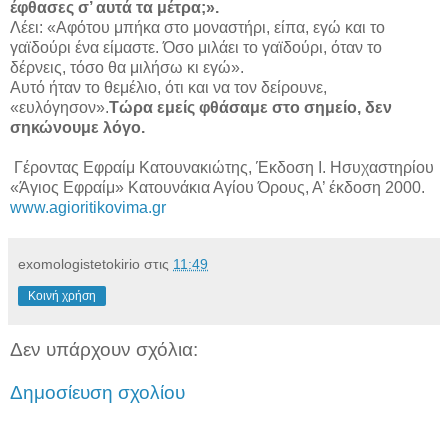
έφθασες σ’ αυτά τα μέτρα;».
Λέει: «Αφότου μπήκα στο μοναστήρι, είπα, εγώ και το
γαϊδούρι ένα είμαστε. Όσο μιλάει το γαϊδούρι, όταν το
δέρνεις, τόσο θα μιλήσω κι εγώ».
Αυτό ήταν το θεμέλιο, ότι και να τον δείρουνε,
«ευλόγησον».
Τώρα εμείς φθάσαμε στο σημείο, δεν
σηκώνουμε λόγο.
Γέροντας Εφραίμ Κατουνακιώτης, Έκδοση Ι. Ησυχαστηρίου
«Άγιος Εφραίμ» Κατουνάκια Αγίου Όρους, Α’ έκδοση 2000.
www.agioritikovima.gr
exomologistetokirio
στις
11:49
Κοινή χρήση
Δεν υπάρχουν σχόλια:
Δημοσίευση σχολίου