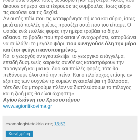
άκουσε σήμερα και απέκρουσε τις συμβουλές, ίσως αύριο
τις ακούσει και τις δεχθεί.
Αν αυτός πάλι που τις καταφρόνησε σήμερα και αύριο, ίσως
μετά από πολλές ημέρες προσέξει αυτά που του είπαμε. Ο
ψαράς ενώ πολλές φορές την ημέρα τραβάει το δίχτυ
αδειανό, το βράδυ που πρόκειται ν' αναχωρήσει, κατορθώνει
να συλλάβει το μεγάλο ψάρι,
που κυνηγούσε όλη την μέρα
και έτσι φεύγει ικανοποιημένος.
Και ο γεωργός αν εγκαταλείψει το γεωργικό επάγγελμα,
επειδή δυσμενείς καιρικές συνθήκες καταστρέφουν την
παραγωγή και μια και δυο και πολλές φορές, τότε θα
πεθάνουμε όλοι από την πείνα. Και ο πλοίαρχος επίσης αν
εξαιτίας των συχνών τρικυμιών εγκαταλείψει τη θάλασσα,
τότε δεν θα μπορούμε πλέον να διαπλεύσουμε το πέλαγος
και η ζωή μας θα είναι άχρηστη».
Αγίου Ιωάννη του Χρυσοστόμου
www.agioritikovima.gr
exomologistetokirio
στις
13:57
Κοινή χρήση