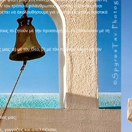
ν τὸν τρόπο ὁ φιλάνθρωπος Χριστός, ὁ Ὁποῖος εἶναι
πρέπει νὰ ἀκολουθήσουμε γιὰ νὰ ἀπαλλαγοῦμε ὁριστικὰ
ους τὸ ζητοῦν μὲ τὴν προσευχὴ καὶ τὸ ἐπιδιώκουν μὲ τὴ
ς μας: α)
μὲ τὸν Θεό
, β)
μὲ τὸν πλησίον
καὶ γ)
μὲ τὸν
σίας μας;
, γογγύζεις καὶ ἀπελπίζεσαι;