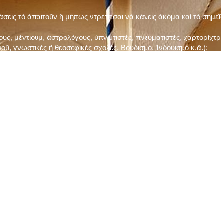
τάσεις τὸ ἀπαιτοῦν ἢ μήπως ντρέπεσαι νὰ κάνεις ἀκόμα καὶ τὸ σημε
ς, μέντιουμ, ἀστρολόγους, ὑπνωτιστές, πνευματιστές, χαρτορίχτρε
οῦ, γνωστικὲς ἢ θεοσοφικὲς σχολές, Βουδισμό, Ἰνδουισμὸ κ.ἅ.);
ι μὲ τὸ ξεμάτιασμα καὶ δίνεις σημασία στὶς διάφορες προλήψεις καὶ 
ρωί, βράδυ, πρὶν καὶ μετὰ τὰ γεύματα) ἢ στὴν Ἐκκλησία (κάθε Κυρι
ς εὐεργεσίες Του;
ελῆ βιβλία;
ν Τετάρτη καὶ τὴν Παρασκευὴ καὶ τὶς ἄλλες περιόδους τῶν Νηστειῶν
ας, ὑστέρα ἀπὸ τὴν κατάλληλη προετοιμασία καὶ τὴν ἔγκριση τοῦ π
ας ἢ τῶν Ἁγίων μας;
 ἢ ὑπόσχεσή σου στὸν Θεό;