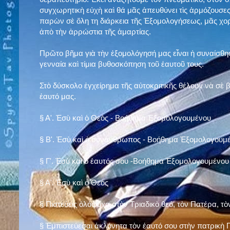
συγχωρητικὴ εὐχὴ καὶ θά μᾶς ἀπευθύνει τὶς ἁρμόζουσες
παρὼν σὲ ὅλη τη διάρκεια τῆς Ἐξομολογήσεως, μᾶς χορ
ἀπὸ τὴν ἀρρώστια τῆς ἁμαρτίας.
Πρῶτο βῆμα γιὰ τὴν ἐξομολόγησή μας εἶναι ἡ συναίσθησ
γενναία καὶ τίμια βυθοσκόπηση τοῦ ἑαυτοῦ τους.
Στὸ δύσκολο ἐγχείρημα τῆς αὐτοκριτικῆς θέλουν νὰ σὲ
ἑαυτό μας
.
§
Α'. Ἐσὺ καὶ ὁ Θεὸς - Βοήθημα Ἐξομολογουμένου
§
Β'. Ἐσὺ καὶ ὁ συνάνθρωπος - Βοήθημα Ἐξομολογουμ
§
Γ'. Ἐσὺ καὶ ὁ ἑαυτός σου -Βοήθημα Ἐξομολογουμένου
§ Α'. Ἐσὺ καὶ ὁ Θεὸς
§ Πιστεύεις ὁλόψυχα στὸν Τριαδικὸ θεό, τὸν Πατέρα, τὸ
§ Ἐμπιστεύεσαι ἀκλόνητα τὸν ἑαυτό σου στὴν πατρικὴ Π