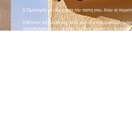
§ Ὁμολογεῖς μὲ παρρησία τὴν πίστη σου, ὅταν οἱ περισ
§ Μήπως ἀσχολήθηκες ποτὲ μὲ τὸν ἀποκρυφισμό, (μάγου
παραθρησκευτικὲς ὁμάδες (σχολὲς γιόγκα καὶ διαλογισμ
§ Μήπως πιστεύεις στὴν τύχη καὶ στὰ ὄνειρα ἢ ἀσχολεῖσα
ἀριθμός», «τὸ πέταλο φέρνει γούρι» κ.λπ.);
§ Προσεύχεσαι τακτικὰ καὶ προσεκτικὰ στὸ σπίτι σου (π
πρωτίστως τὸν Θεὸ γιὰ τὶς ποικίλες, φανερὲς καὶ ἀφανεῖ
§ Μελετᾶς καθημερινὰ τὴν Ἁγία Γραφὴ καὶ ἄλλα ψυχωφ
§ Νηστεύεις, ἂν δὲν ὑπάρχουν σοβαροὶ λόγοι ὑγείας, τὴ
§ Προσέρχεσαι τακτικὰ στὸ Μυστήριο τῆς Θείας Κοινωνί
§ Μήπως βλαστημᾶς τὸ ὄνομα τοῦ Χρίστου, τῆς Παναγί
§ Μήπως ὁρκίζεσαι χωρὶς λόγο ἢ ἀθέτησες τυχὸν ὅρκο