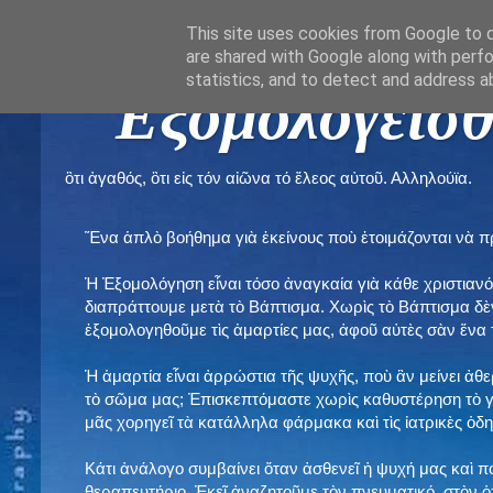
This site uses cookies from Google to de
are shared with Google along with perfo
statistics, and to detect and address a
" Εξομολογεῖσθ
ὃτι ἀγαθός, ὃτι εἰς τόν αἰῶνα τό ἔλεος αὐτοῦ. Αλληλούϊα.
Ἕνα ἁπλὸ βοήθημα γιὰ ἐκείνους ποὺ ἑτοιμάζονται νὰ 
Ἡ Ἐξομολόγηση εἶναι τόσο ἀναγκαία γιὰ κάθε χριστιανό
διαπράττουμε μετὰ τὸ Βάπτισμα. Χωρὶς τὸ Βάπτισμα δ
ἐξομολογηθοῦμε τὶς ἁμαρτίες μας, ἀφοῦ αὐτὲς σὰν ἕνα 
Ἡ ἁμαρτία εἶναι ἀρρώστια τῆς ψυχῆς, ποὺ ἂν μείνει ἀθ
τὸ σῶμα μας; Ἐπισκεπτόμαστε χωρὶς καθυστέρηση τὸ γι
μᾶς χορηγεῖ τὰ κατάλληλα φάρμακα καὶ τὶς ἰατρικὲς ὁ
Κάτι ἀνάλογο συμβαίνει ὅταν ἀσθενεῖ ἡ ψυχή μας καὶ 
θεραπευτήριο. Ἐκεῖ ἀναζητοῦμε τὸν πνευματικό, στὸν ὁ