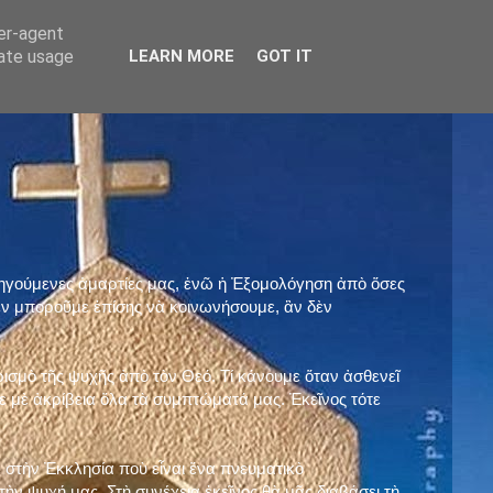
ser-agent
rate usage
LEARN MORE
GOT IT
προηγούμενες ἁμαρτίες μας, ἐνῶ ἡ Ἐξομολόγηση ἀπὸ ὅσες
ὲν μποροῦμε ἐπίσης νὰ κοινωνήσουμε, ἂν δὲν
ρισμὸ τῆς ψυχῆς ἀπὸ τὸν Θεό. Τί κάνουμε ὅταν ἀσθενεῖ
 μὲ ἀκρίβεια ὅλα τὰ συμπτώματά μας. Ἐκεῖνος τότε
 στὴν Ἐκκλησία ποὺ εἶναι ἕνα πνευματικὸ
ὴν ψυχή μας. Στὴ συνέχεια ἐκεῖνος θὰ μᾶς διαβάσει τὴ