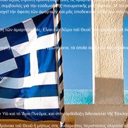
 συμβουλὲς γιὰ τὴν εὐόδωση τῆς πνευματικῆς μας πορείας. Μ' αὐτὸ
ηγεῖ τὴν ἄφεση τῶν ἁμαρτιῶν καὶ μᾶς ὑποδεικνύει τὸ δρόμο ποὺ 
η τῶν ἁμαρτιῶν μας. Εἶναι ἕνα δῶρο τοῦ Θεοῦ ποὺ χαρίζεται σὲ ὅσ
 βοηθήσουν τὰ παρακάτω ἐρωτήματα, τὰ ὁποῖα ἀφοροῦν στὶς σχέσει
ένου
ν Υἱὸ καὶ τὸ Ἅγιο Πνεῦμα, καὶ στὴν ὀρθόδοξη διδασκαλία τῆς Ἐκκλη
ρόνοια τοῦ Θεοῦ ἢ μήπως στὶς δυσάρεστες περιστάσεις ὀλιγοπιστεῖς