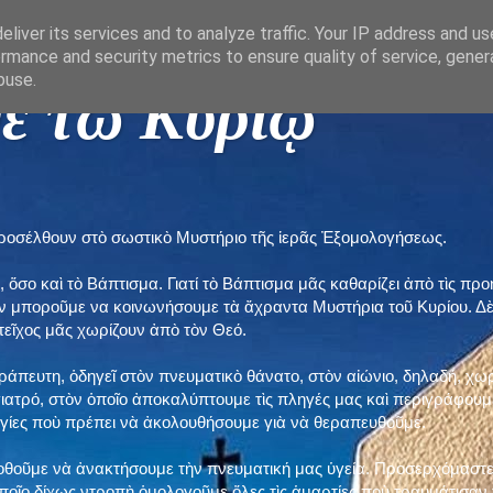
liver its services and to analyze traffic. Your IP address and u
rmance and security metrics to ensure quality of service, gene
buse.
ε τῶ Κυρίῳ "
προσέλθουν στὸ σωστικὸ Μυστήριο τῆς ἱερᾶς Ἐξομολογήσεως.
, ὅσο καὶ τὸ Βάπτισμα. Γιατί τὸ Βάπτισμα μᾶς καθαρίζει ἀπὸ τὶς 
ὲν μποροῦμε να κοινωνήσουμε τὰ ἄχραντα Μυστήρια τοῦ Κυρίου. Δ
τεῖχος μᾶς χωρίζουν ἀπὸ τὸν Θεό.
εράπευτη, ὁδηγεῖ στὸν πνευματικὸ θάνατο, στὸν αἰώνιο, δηλαδή, χω
ατρό, στὸν ὁποῖο ἀποκαλύπτουμε τὶς πληγές μας καὶ περιγράφουμε
δηγίες ποὺ πρέπει νὰ ἀκολουθήσουμε γιὰ νὰ θεραπευθοῦμε.
ποθοῦμε νὰ ἀνακτήσουμε τὴν πνευματική μας ὑγεία. Προσερχόμαστε
ποῖο δίχως ντροπὴ ὁμολογοῦμε ὅλες τὶς ἁμαρτίες ποὺ τραυμάτισαν τ