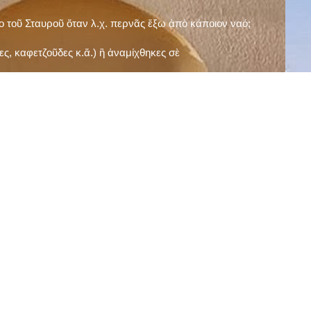
ῖο τοῦ Σταυροῦ ὅταν λ.χ. περνᾶς ἔξω ἀπὸ κάποιον ναό;
ς, καφετζοῦδες κ.ἅ.) ἢ ἀναμίχθηκες σὲ
δεισιδαιμονίες (π.χ. «τὸ 13 εἶναι γρουσούζικος
ακὴ καὶ τὶς μεγάλες γιορτές), εὐγνωμονώντας
;
νευματικοῦ σου;