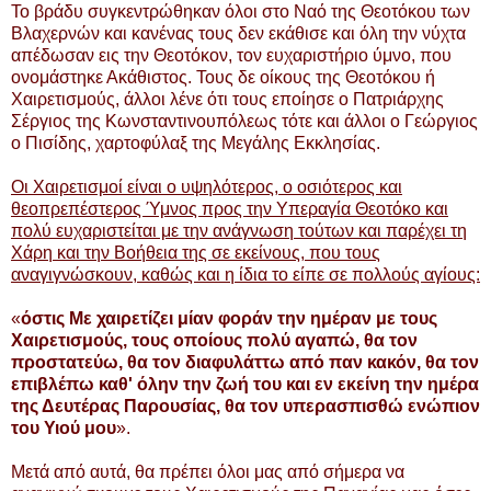
Το βράδυ συγκεντρώθηκαν όλοι στο Ναό της Θεοτόκου των
Βλαχερνών και κανένας τους δεν εκάθισε και όλη την νύχτα
απέδωσαν εις την Θεοτόκον, τον ευχαριστήριο ύμνο, που
ονομάστηκε Ακάθιστος. Τους δε οίκους της Θεοτόκου ή
Χαιρετισμούς, άλλοι λένε ότι τους εποίησε ο Πατριάρχης
Σέργιος της Κωνσταντινουπόλεως τότε και άλλοι ο Γεώργιος
ο Πισίδης, χαρτοφύλαξ της Μεγάλης Εκκλησίας.
Οι Χαιρετισμοί είναι ο υψηλότερος, ο οσιότερος και
θεοπρεπέστερος Ύμνος προς την Υπεραγία Θεοτόκο και
πολύ ευχαριστείται με την ανάγνωση τούτων και παρέχει τη
Χάρη και την Βοήθεια της σε εκείνους, που τους
αναγιγνώσκουν, καθώς και η ίδια το είπε σε πολλούς αγίους:
«
όστις Με χαιρετίζει μίαν φοράν την ημέραν με τους
Χαιρετισμούς, τους οποίους πολύ αγαπώ, θα τον
προστατεύω, θα τον διαφυλάττω από παν κακόν, θα τον
επιβλέπω καθ' όλην την ζωή του και εν εκείνη την ημέρα
της Δευτέρας Παρουσίας, θα τον υπερασπισθώ ενώπιον
του Υιού μου
».
Μετά από αυτά, θα πρέπει όλοι μας από σήμερα να