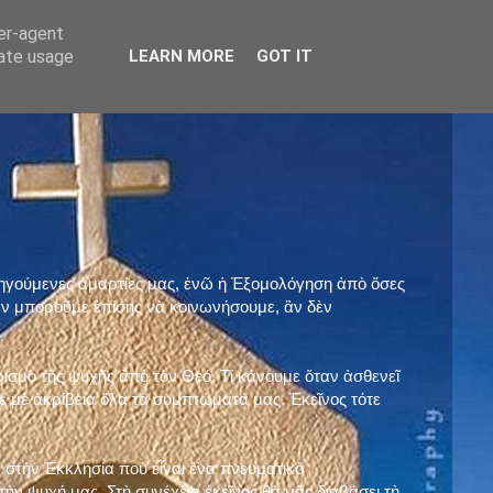
ser-agent
rate usage
LEARN MORE
GOT IT
προηγούμενες ἁμαρτίες μας, ἐνῶ ἡ Ἐξομολόγηση ἀπὸ ὅσες
ὲν μποροῦμε ἐπίσης νὰ κοινωνήσουμε, ἂν δὲν
ρισμὸ τῆς ψυχῆς ἀπὸ τὸν Θεό. Τί κάνουμε ὅταν ἀσθενεῖ
 μὲ ἀκρίβεια ὅλα τὰ συμπτώματά μας. Ἐκεῖνος τότε
 στὴν Ἐκκλησία ποὺ εἶναι ἕνα πνευματικὸ
ὴν ψυχή μας. Στὴ συνέχεια ἐκεῖνος θὰ μᾶς διαβάσει τὴ