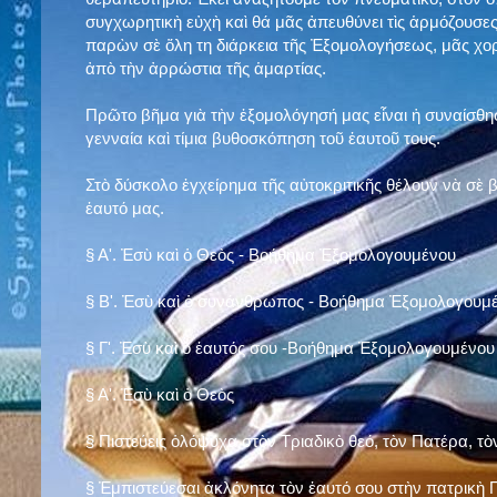
συγχωρητικὴ εὐχὴ καὶ θά μᾶς ἀπευθύνει τὶς ἁρμόζουσες
παρὼν σὲ ὅλη τη διάρκεια τῆς Ἐξομολογήσεως, μᾶς χορ
ἀπὸ τὴν ἀρρώστια τῆς ἁμαρτίας.
Πρῶτο βῆμα γιὰ τὴν ἐξομολόγησή μας εἶναι ἡ συναίσθησ
γενναία καὶ τίμια βυθοσκόπηση τοῦ ἑαυτοῦ τους.
Στὸ δύσκολο ἐγχείρημα τῆς αὐτοκριτικῆς θέλουν νὰ σὲ
ἑαυτό μας
.
§
Α'. Ἐσὺ καὶ ὁ Θεὸς - Βοήθημα Ἐξομολογουμένου
§
Β'. Ἐσὺ καὶ ὁ συνάνθρωπος - Βοήθημα Ἐξομολογουμ
§
Γ'. Ἐσὺ καὶ ὁ ἑαυτός σου -Βοήθημα Ἐξομολογουμένου
§ Α'. Ἐσὺ καὶ ὁ Θεὸς
§ Πιστεύεις ὁλόψυχα στὸν Τριαδικὸ θεό, τὸν Πατέρα, τὸ
§ Ἐμπιστεύεσαι ἀκλόνητα τὸν ἑαυτό σου στὴν πατρικὴ Π