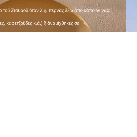
ῖο τοῦ Σταυροῦ ὅταν λ.χ. περνᾶς ἔξω ἀπὸ κάποιον ναό;
ς, καφετζοῦδες κ.ἅ.) ἢ ἀναμίχθηκες σὲ
δεισιδαιμονίες (π.χ. «τὸ 13 εἶναι γρουσούζικος
ακὴ καὶ τὶς μεγάλες γιορτές), εὐγνωμονώντας
;
νευματικοῦ σου;