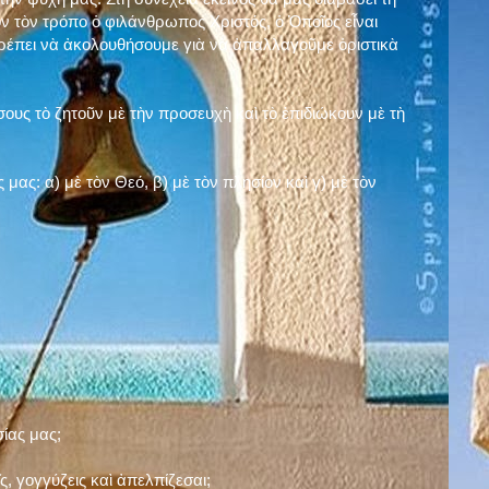
ν τὸν τρόπο ὁ φιλάνθρωπος Χριστός, ὁ Ὁποῖος εἶναι
πρέπει νὰ ἀκολουθήσουμε γιὰ νὰ ἀπαλλαγοῦμε ὁριστικὰ
ους τὸ ζητοῦν μὲ τὴν προσευχὴ καὶ τὸ ἐπιδιώκουν μὲ τὴ
ς μας: α)
μὲ τὸν Θεό
, β)
μὲ τὸν πλησίον
καὶ γ)
μὲ τὸν
σίας μας;
, γογγύζεις καὶ ἀπελπίζεσαι;