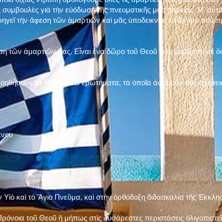
 συμβουλὲς γιὰ τὴν εὐόδωση τῆς πνευματικῆς μας πορείας. Μ' αὐτὸ
ηγεῖ τὴν ἄφεση τῶν ἁμαρτιῶν καὶ μᾶς ὑποδεικνύει τὸ δρόμο ποὺ 
η τῶν ἁμαρτιῶν μας. Εἶναι ἕνα δῶρο τοῦ Θεοῦ ποὺ χαρίζεται σὲ ὅσ
 βοηθήσουν τὰ παρακάτω ἐρωτήματα, τὰ ὁποῖα ἀφοροῦν στὶς σχέσει
ένου
ν Υἱὸ καὶ τὸ Ἅγιο Πνεῦμα, καὶ στὴν ὀρθόδοξη διδασκαλία τῆς Ἐκκλη
ρόνοια τοῦ Θεοῦ ἢ μήπως στὶς δυσάρεστες περιστάσεις ὀλιγοπιστεῖς