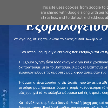
This site uses cookies from Google to de
are shared with Google along with perfo
statistics, and to detect and address a
" Εξομολογεῖσθ
ὃτι ἀγαθός, ὃτι εἰς τόν αἰῶνα τό ἔλεος αὐτοῦ. Αλληλούϊα.
Ἕνα ἁπλὸ βοήθημα γιὰ ἐκείνους ποὺ ἑτοιμάζονται νὰ 
Ἡ Ἐξομολόγηση εἶναι τόσο ἀναγκαία γιὰ κάθε χριστιανό
διαπράττουμε μετὰ τὸ Βάπτισμα. Χωρὶς τὸ Βάπτισμα δ
ἐξομολογηθοῦμε τὶς ἁμαρτίες μας, ἀφοῦ αὐτὲς σὰν ἕνα 
Ἡ ἁμαρτία εἶναι ἀρρώστια τῆς ψυχῆς, ποὺ ἂν μείνει ἀθ
τὸ σῶμα μας; Ἐπισκεπτόμαστε χωρὶς καθυστέρηση τὸ γι
μᾶς χορηγεῖ τὰ κατάλληλα φάρμακα καὶ τὶς ἰατρικὲς ὁ
Κάτι ἀνάλογο συμβαίνει ὅταν ἀσθενεῖ ἡ ψυχή μας καὶ 
θεραπευτήριο. Ἐκεῖ ἀναζητοῦμε τὸν πνευματικό, στὸν ὁ