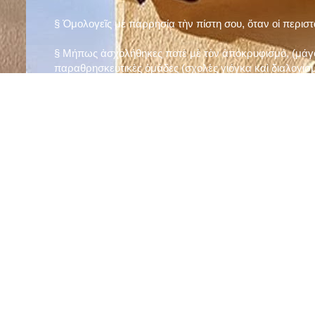
§ Ὁμολογεῖς μὲ παρρησία τὴν πίστη σου, ὅταν οἱ περισ
§ Μήπως ἀσχολήθηκες ποτὲ μὲ τὸν ἀποκρυφισμό, (μάγου
παραθρησκευτικὲς ὁμάδες (σχολὲς γιόγκα καὶ διαλογισμ
§ Μήπως πιστεύεις στὴν τύχη καὶ στὰ ὄνειρα ἢ ἀσχολεῖσα
ἀριθμός», «τὸ πέταλο φέρνει γούρι» κ.λπ.);
§ Προσεύχεσαι τακτικὰ καὶ προσεκτικὰ στὸ σπίτι σου (π
πρωτίστως τὸν Θεὸ γιὰ τὶς ποικίλες, φανερὲς καὶ ἀφανεῖ
§ Μελετᾶς καθημερινὰ τὴν Ἁγία Γραφὴ καὶ ἄλλα ψυχωφ
§ Νηστεύεις, ἂν δὲν ὑπάρχουν σοβαροὶ λόγοι ὑγείας, τὴ
§ Προσέρχεσαι τακτικὰ στὸ Μυστήριο τῆς Θείας Κοινωνί
§ Μήπως βλαστημᾶς τὸ ὄνομα τοῦ Χρίστου, τῆς Παναγί
§ Μήπως ὁρκίζεσαι χωρὶς λόγο ἢ ἀθέτησες τυχὸν ὅρκο