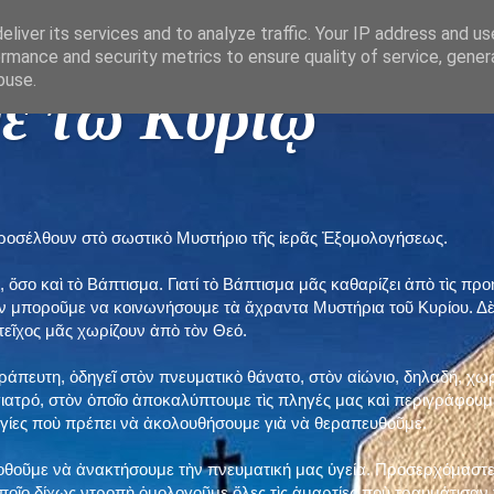
liver its services and to analyze traffic. Your IP address and u
rmance and security metrics to ensure quality of service, gene
buse.
ε τῶ Κυρίῳ "
προσέλθουν στὸ σωστικὸ Μυστήριο τῆς ἱερᾶς Ἐξομολογήσεως.
, ὅσο καὶ τὸ Βάπτισμα. Γιατί τὸ Βάπτισμα μᾶς καθαρίζει ἀπὸ τὶς 
ὲν μποροῦμε να κοινωνήσουμε τὰ ἄχραντα Μυστήρια τοῦ Κυρίου. Δ
τεῖχος μᾶς χωρίζουν ἀπὸ τὸν Θεό.
εράπευτη, ὁδηγεῖ στὸν πνευματικὸ θάνατο, στὸν αἰώνιο, δηλαδή, χω
ατρό, στὸν ὁποῖο ἀποκαλύπτουμε τὶς πληγές μας καὶ περιγράφουμε
δηγίες ποὺ πρέπει νὰ ἀκολουθήσουμε γιὰ νὰ θεραπευθοῦμε.
ποθοῦμε νὰ ἀνακτήσουμε τὴν πνευματική μας ὑγεία. Προσερχόμαστε
ποῖο δίχως ντροπὴ ὁμολογοῦμε ὅλες τὶς ἁμαρτίες ποὺ τραυμάτισαν τ