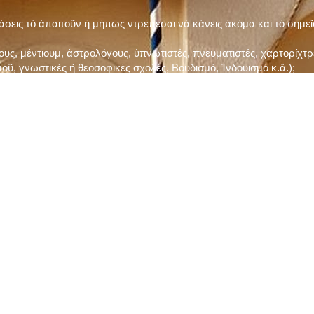
τάσεις τὸ ἀπαιτοῦν ἢ μήπως ντρέπεσαι νὰ κάνεις ἀκόμα καὶ τὸ σημε
ς, μέντιουμ, ἀστρολόγους, ὑπνωτιστές, πνευματιστές, χαρτορίχτρε
οῦ, γνωστικὲς ἢ θεοσοφικὲς σχολές, Βουδισμό, Ἰνδουισμὸ κ.ἅ.);
ι μὲ τὸ ξεμάτιασμα καὶ δίνεις σημασία στὶς διάφορες προλήψεις καὶ 
ρωί, βράδυ, πρὶν καὶ μετὰ τὰ γεύματα) ἢ στὴν Ἐκκλησία (κάθε Κυρι
ς εὐεργεσίες Του;
ελῆ βιβλία;
ν Τετάρτη καὶ τὴν Παρασκευὴ καὶ τὶς ἄλλες περιόδους τῶν Νηστειῶν
ας, ὑστέρα ἀπὸ τὴν κατάλληλη προετοιμασία καὶ τὴν ἔγκριση τοῦ π
ας ἢ τῶν Ἁγίων μας;
 ἢ ὑπόσχεσή σου στὸν Θεό;