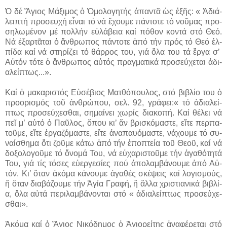
Ὁ δέ Ἅ­γιος Μά­ξι­μος ὁ Ὁ­μο­λο­γη­τής ἀ­παν­τᾶ ὡς ἑ­ξῆς: « Ἀ­δι­ά­
λει­πτή προ­σευ­χή εἶ­ναι τό νά ἔ­χου­με πάν­το­τε τό νοῦ­μας προ­
ση­λω­μέ­νον μέ πολ­λήν εὐ­λά­βεια καί πό­θον κον­τά στό Θε­ό.
Νά ἐ­ξαρ­τᾶ­ται ὁ ἄν­θρω­πος πάν­το­τε ἀ­πό τήν πρός τό Θε­ό ἐλ­
πί­δα καί νά στη­ρί­ζει τό θάρ­ρος του, γιά ὅ­λα του τά ἔρ­γα σ’
Αὐ­τόν τό­τε ὁ ἄν­θρω­πος αὐ­τός πραγ­μα­τι­κά προ­σεύ­χε­ται ἀ­δι­
α­λεί­πτως...».
Καί ὁ μα­κα­ρι­στός Εὐ­σέ­βιος Ματ­θό­που­λος, στό βι­βλί­ο του ὁ
προ­ο­ρι­σμός τοῦ ἀν­θρώ­που, σελ. 92, γρά­φει:« τό ἀ­δι­α­λεί­
πτως προ­σεύ­χε­σθαι, ση­μαί­νει χω­ρίς δι­α­κο­πή. Καί θέ­λει νά
πεῖ μ’ αὐ­τό ὁ Παῦ­λος, ὅ­που κι’ ἄν βρι­σκό­μα­στε, εἴ­τε περ­πα­
τοῦ­με, εἴ­τε ἐρ­γα­ζό­μα­στε, εἴ­τε ἀ­να­παυ­ό­μα­στε, νά­χου­με τό συ­
ναί­σθη­μα ὅ­τι ζοῦ­με κά­τω ἀ­πό τήν ἐ­πο­πτεί­α τοῦ Θε­οῦ, καί νά
δο­ξο­λο­γοῦ­με τό ὄ­νο­μά Του, νά εὐ­χα­ρι­στοῦ­με τήν ἀ­γα­θό­τη­τά
Του, γιά τίς τό­σες εὐ­ερ­γε­σί­ες πού ἀ­πο­λαμ­βά­νου­με ἀ­πό Αὐ­
τόν. Κι’ ὅ­ταν ἀ­κό­μα κά­νου­με ἀ­γα­θές σκέ­ψεις καί λο­γι­σμούς,
ἤ ὅ­ταν δι­α­βά­ζου­με τήν Ἁ­γί­α Γρα­φή, ἤ ἄλ­λα χρι­στι­α­νι­κά βι­βλί­
α, ὅ­λα αὐ­τά πε­ρι­λαμ­βά­νον­ται στό « ἀ­δι­α­λεί­πτως προ­σεύ­χε­
σθαι».
Ἀκόμα καί ὁ Ἅγιος Νικόδημος ὁ Ἁγιορείτης ἀναφέρεται στό