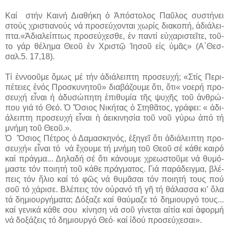
Καί στήν Και­νή Δι­α­θή­κη ὁ Ἀ­πό­στο­λος Παῦ­λος συ­στή­νει
στούς χρι­στια­νούς νά προ­σεύ­χον­ται χω­ρίς δι­α­κο­πή, ἀ­δι­ά­λει­
πτα.«Ἀ­δι­α­λεί­πτως προ­σεύ­χε­σθε, ἐν παν­τί εὐ­χα­ρι­στεῖ­τε, τοῦ­
το γάρ θέ­λη­μα Θε­οῦ ἐν Χρι­στῷ Ἰ­η­σοῦ εἰς ὑ­μᾶς» (Α΄Θεσ­
σαλ.5. 17,18).
Τί ἐν­νο­οῦ­με ὅ­μως μέ τήν ἀ­δι­ά­λει­πτη προ­σευ­χή; «Στίς Πε­ρι­
πέ­τει­ες ἑ­νός Προ­σκυ­νη­τοῦ» δι­α­βά­ζου­με ὅ­τι, ὅ­τι« νο­ε­ρή προ­
σευ­χή εἶ­ναι ἡ ἀ­δυ­σώ­πη­τη ἐ­πι­θυ­μί­α τῆς ψυ­χῆς τοῦ ἀν­θρώ­
που γιά τό Θε­ό. Ὁ Ὅ­σιος Νι­κή­τας ὁ Στη­θᾶ­τος, γρά­φει: « ἀ­δι­
ά­λει­πτη προ­σευ­χή εἶ­ναι ἡ ἀ­ει­κι­νη­σί­α τοῦ νοῦ γύ­ρω ἀ­πό τή
μνή­μη τοῦ Θε­οῦ.».
Ὁ Ὅ­σιος Πέ­τρος ὁ Δα­μα­σκη­νός, ἐ­ξη­γεῖ ὅ­τι ἀ­δι­ά­λει­πτη προ­
σευ­χή« εἶ­ναι τό νά ἔ­χου­με τή μνή­μη τοῦ Θε­οῦ σέ κά­θε και­ρό
καί πράγ­μα... Δη­λα­δή σέ ὅ­τι κά­νου­με χρε­ω­στοῦ­με νά θυ­μό­
μα­στε τόν ποι­η­τή τοῦ κά­θε πράγ­μα­τος. Γιά πα­ρά­δειγ­μα, βλέ­
πεις τόν ἥ­λιο καί τό φῶς νά θυ­μᾶ­σαι τόν ποι­η­τή τους πού
σοῦ τό χά­ρι­σε. Βλέ­πεις τόν οὐ­ρα­νό τῆ γῆ τή θά­λασ­σα κι’ ὅ­λα
τά δη­μι­ουρ­γή­μα­τα; Δό­ξα­ζε καί θαύ­μα­ζε τό δη­μι­ουρ­γό τους...
καί γε­νι­κά κά­θε σου κί­νη­ση νά σοῦ γί­νε­ται αἰ­τί­α καί ἀ­φορ­μή
νά δο­ξά­ζεις τό δη­μι­ουρ­γό Θε­ό· καί ἰ­δού προ­σεύ­χε­σαι».