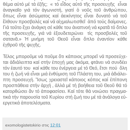
θέμα αὐτό μέ τά ἑξῆς; « τό εἶδος αὐτό τῆς προσευχῆς εἶναι
ἀναγκαῖο γιά τόν ἀγωνιστή, γιατί ὁ νοῦς τοῦ ἀνθρώπου,
ὅπως εἶναι ἀσώματος καί ἀεικίνητος εἶναι δυνατό νά τοῦ
ἔλθουν προσβολές καί νά αἰχμαλωτισθεῖ ἀπό τούς δαίμονες.
Γιά τοῦτο ἔχει ἀνάγκη σέ κάθε του ἀναπνοή νά κρατᾶ τό ὅπλο
τῆς προσευχῆς, γιά νά ἐξουδετερώνει τίς προσβολές τοῦ
σατανᾶ.» Ἡ μνήμη τοῦ Θεοῦ εἶναι ὅπλο ἐναντίον κάθε
ἐχθροῦ τῆς ψυχῆς.
Τέ­λος μπο­ροῦ­με νά ποῦ­με ὅ­τι κά­ποι­ος μπο­ρεῖ νά προ­σεύ­χε­
ται ἀ­δι­ά­λει­πτα καί στήν ἐ­πο­χή μας ἀ­κό­μα, φτά­νει νά συν­δέ­ει
τόν ἑ­αυ­τό του καί κά­θε του ἐ­νέρ­γεια μέ τό Θε­ό, ἔ­τσι πού ὄ­λη
του ἡ ζω­ή νά εἶ­ναι μιά ἐν­θύ­μι­ση τοῦ Πλά­στη του, μιά ἀ­δι­ά­λει­
πτη προ­σευ­χή. Ἴ­σως χρεια­στεῖ κά­ποι­ος κό­πος καί ἐ­πί­πο­νη
προ­σπά­θεια στήν ἀρ­χή , ἀλ­λά μέ τή βο­ή­θεια τοῦ Θε­οῦ θά τό
κα­τορ­θώ­σει ἄν τό ἀ­πο­φα­σί­σει. Καί τό­τε θά νοι­ώ­σει πραγ­μα­
τι­κά τήν πα­ρου­σί­α τοῦ Κυ­ρί­ου στή ζω­ή του μέ τά ἀ­νά­λο­γα εὐ­
ερ­γε­τι­κά ἀ­πο­τε­λέ­σμα­τα.
exomologistetokirio
στις
12:01