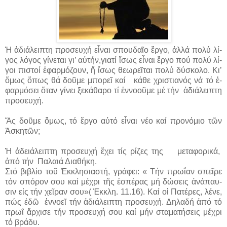
Ἡ ἀ­δι­ά­λει­πτη προ­σευ­χή ­εἶ­ναι σπου­δαῖ­ο ἔρ­γο, ἀλ­λά πο­λύ λί­
γος λό­γος γί­νε­ται γι’ αὐ­τήν,για­τί ἴ­σως εἶ­ναι ἔρ­γο πού πο­λύ λί­
γοι πι­στοί ἐ­φαρ­μό­ζουν, ἤ ἴ­σως θε­ω­ρεῖ­ται πο­λύ δύ­σκο­λο. Κι’
ὅ­μως ὅ­πως θά δοῦ­με μπο­ρεῖ καί κά­θε χρι­στια­νός νά τό ἐ­
φαρ­μό­σει ὅ­ταν γί­νει ξε­κά­θα­ρο τί ἐν­νο­οῦ­με μέ τήν ἀ­δι­ά­λει­πτη
προ­σευ­χή.
Ἄς δοῦμε ὅμως, τό ἔργο αὐτό εἶναι νέο καί προνόμιο τῶν
Ἀσκητῶν;
Ἡ ἀδειάλειπτη προσευχή ἔχει τίς ρίζες της μεταφορικά,
ἀπό τήν Παλαιά Διαθήκη.
Στό βιβλίο τοῦ Ἐκκλησιαστή, γράφει: « Τήν πρω­ΐ­αν σπεῖ­ρε
τόν σπό­ρον σου καί μέ­χρι τῆς ἑ­σπέ­ρας μή δώ­σεις ἀ­νά­παυ­
σιν εἰς τήν χεῖ­ραν σου»( Ἐκκλη. 11.16). Καί οἱ Πατέρες, λένε,
πώς ἐδῶ ἐννοεῖ τήν ἀδιάλειπτη προσευχή. Δηλαδή ἀπό τό
πρωΐ ἄρχισε τήν προσευχή σου καί μήν σταματήσεις μέχρι
τό βράδυ.