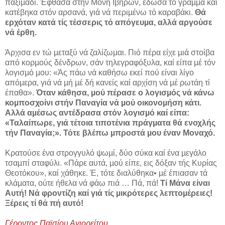
παξιµάδι. Έφθασα στήν Μονή Ιβήρων, έδωσα τό γράµµα καί
κατέβηκα στόν αρσανά, γιά νά περιµένω τό καραβάκι.
Θά
ερχόταν κατά τίς τέσσερις τό απόγευµα, αλλά αργούσε
νά έρθη.
Άρχισα εν τώ µεταξύ νά ζαλίζωµαι. Πιό πέρα είχε µιά στοίβα
από κορµούς δένδρων, σάν τηλεγραφόξυλα, καί είπα µέ τόν
λογισµό µου: «Άς πάω νά καθήσω εκεί πού είναι λίγο
απόµερα, γιά νά µή µέ δή κανείς καί αρχίση νά µέ ρωτάη τί
έπαθα».
Όταν κάθησα, µού πέρασε ο λογισµός νά κάνω
κοµποσχοίνι στήν Παναγία νά µού οικονοµήση κάτι.
Αλλά αµέσως αντέδρασα στόν λογισµό καί είπα:
«Ταλαίπωρε, γιά τέτοια τιποτένια πράγµατα θά ενοχλής
τήν Παναγία;». Τότε βλέπω µπροστά µου έναν Μοναχό.
Κρατούσε ένα στρογγυλό ψωµί, δύο σύκα καί ένα µεγάλο
τσαµπί σταφύλι. «Πάρε αυτά, µού είπε, εις δόξαν τής Κυρίας
Θεοτόκου», καί χάθηκε. Έ, τότε διαλύθηκα• µέ έπιασαν τά
κλάµατα, ούτε ήθελα νά φάω πιά … Πά, πά!
Τί Μάνα είναι
Αυτή! Νά φροντίζη καί γιά τίς µικρότερες λεπτοµέρειες!
Ξέρεις τί θά πή αυτό!
Γέροντος Παϊσίου Αγιορείτου,