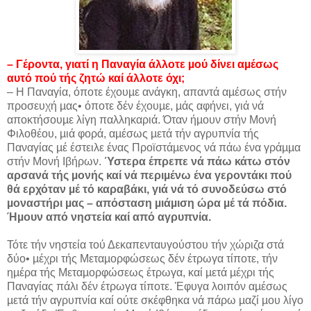
– Γέροντα, γιατί η Παναγία άλλοτε µού δίνει αµέσως
αυτό πού τής ζητώ καί άλλοτε όχι;
– Η Παναγία, όποτε έχουµε ανάγκη, απαντά αµέσως στήν
προσευχή µας• όποτε δέν έχουµε, µάς αφήνει, γιά νά
αποκτήσουµε λίγη παλληκαριά. Όταν ήµουν στήν Μονή
Φιλοθέου, µιά φορά, αµέσως µετά τήν αγρυπνία τής
Παναγίας µέ έστειλε ένας Προϊστάµενος νά πάω ένα γράµµα
στήν Μονή Ιβήρων.
Ύστερα έπρεπε νά πάω κάτω στόν
αρσανά τής µονής καί νά περιµένω ένα γεροντάκι πού
θά ερχόταν µέ τό καραβάκι, γιά νά τό συνοδεύσω στό
µοναστήρι µας – απόσταση µιάµιση ώρα µέ τά πόδια.
Ήµουν από νηστεία καί από αγρυπνία.
Τότε τήν νηστεία τού Δεκαπενταυγούστου τήν χώριζα στά
δύο• µέχρι τής Μεταµορφώσεως δέν έτρωγα τίποτε, τήν
ηµέρα τής Μεταµορφώσεως έτρωγα, καί µετά µέχρι τής
Παναγίας πάλι δέν έτρωγα τίποτε. Έφυγα λοιπόν αµέσως
µετά τήν αγρυπνία καί ούτε σκέφθηκα νά πάρω µαζί µου λίγο