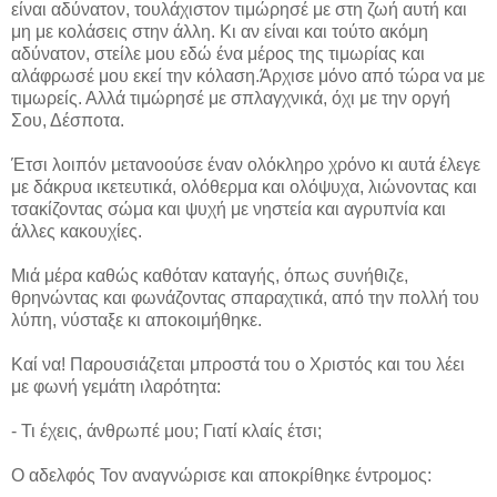
είναι αδύνατον, τουλάχιστον τιμώρησέ με στη ζωή αυτή και
μη με κολάσεις στην άλλη. Κι αν είναι και τούτο ακόμη
αδύνατον, στείλε μου εδώ ένα μέρος της τιμωρίας και
αλάφρωσέ μου εκεί την κόλαση.Άρχισε μόνο από τώρα να με
τιμωρείς. Αλλά τιμώρησέ με σπλαγχνικά, όχι με την οργή
Σου, Δέσποτα.
Έτσι λοιπόν μετανοούσε έναν ολόκληρο χρόνο κι αυτά έλεγε
με δάκρυα ικετευτικά, ολόθερμα και ολόψυχα, λιώνοντας και
τσακίζοντας σώμα και ψυχή με νηστεία και αγρυπνία και
άλλες κακουχίες.
Μιά μέρα καθώς καθόταν καταγής, όπως συνήθιζε,
θρηνώντας και φωνάζοντας σπαραχτικά, από την πολλή του
λύπη, νύσταξε κι αποκοιμήθηκε.
Καί να! Παρουσιάζεται μπροστά του ο Χριστός και του λέει
με φωνή γεμάτη ιλαρότητα:
- Τι έχεις, άνθρωπέ μου; Γιατί κλαίς έτσι;
Ο αδελφός Τον αναγνώρισε και αποκρίθηκε έντρομος: