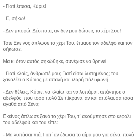
- Γιατί έπεσα, Κύριε!
- Ε, σήκω!
- Δεν μπορώ, Δέσποτα, αν δεν μου δώσεις το χέρι Σου!
Τότε Εκείνος άπλωσε το χέρι Του, έπιασε τον αδελφό και τον
σήκωσε.
Μα κι όταν αυτός σηκώθηκε, συνέχισε να θρηνεί.
- Γιατί κλαίς, άνθρωπέ μου; Γιατί είσαι λυπημένος; του
ξαναλέει ο Κύριος με απαλή και ιλαρή πάλι φωνή.
- Δεν θέλεις, Κύριε, να κλαίω και να λυπάμαι, απάντησε ο
αδελφός, που τόσο πολύ Σε πίκρανα, αν και απόλαυσα τόσα
αγαθά από Σένα;
Εκείνος άπλωσε ξανά το χέρι Του, τ᾿ ακούμπησε στο κεφάλι
του αδελφού και του είπε:
- Μη λυπάσαι πιά. Γιατί αν έδωσα το αίμα μου για σένα, πολύ