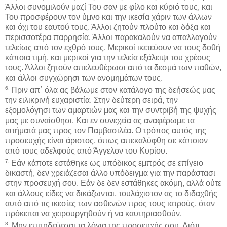
Άλλοι συνομιλούν μαζί Του σαν με φίλο και κύριό τους, και
Του προσφέρουν τον ύμνο και την ικεσία χάριν των άλλων
και όχι του εαυτού τους. Άλλοι ζητούν πλούτο και δόξα και
περισσοτέρα παρρησία. Άλλοι παρακαλούν να απαλλαγούν
τελείως από τον εχθρό τους. Μερικοί ικετεύουν να τους δοθή
κάποια τιμή, και μερικοί για την τελεία εξάλειψι του χρέους
τους. Άλλοι ζητούν απελευθέρωσι από τα δεσμά των παθών,
και άλλοι συγχώρησι των ανομημάτων τους.
6.
Πριν απ΄ όλα ας βάλωμε στον κατάλογο της δεήσεώς μας
την ειλικρινή ευχαριστία. Στην δεύτερη σειρά, την
εξομολόγησι των αμαρτιών μας και την συντριβή της ψυχής
μας με συναίσθησι. Και εν συνεχεία ας αναφέρωμε τα
αιτήματά μας προς τον Παμβασιλέα. Ο τρόπος αυτός της
προσευχής είναι άριστος, όπως απεκαλύφθη σε κάποιον
από τους αδελφούς από Άγγελον του Κυρίου.
7.
Εάν κάποτε εστάθηκε ως υπόδικος εμπρός σε επίγειο
δικαστή, δεν χρειάζεσαι άλλο υπόδειγμα για την παράστασι
στην προσευχή σου. Εάν δε δεν εστάθηκες ακόμη, αλλά ούτε
και άλλους είδες να δικάζωνται, τουλάχιστον ας το διδαχθής
αυτό από τις ικεσίες των ασθενών προς τους ιατρούς, όταν
πρόκειται να χειρουργηθούν ή να καυτηριασθούν.
8.
Μην επιτηδεύεσαι τα λόγια της προσευχής σου. Διότι