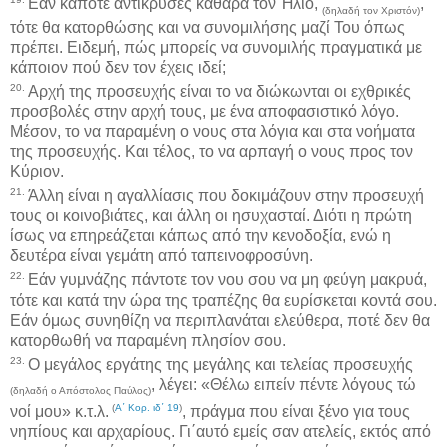
Εάν κάποτε αντίκρυσες καθαρά τον Ήλιο,
,
(δηλαδή τον Χριστόν)
τότε θα κατορθώσης και να συνομιλήσης μαζί Του όπως
πρέπει. Ειδεμή, πώς μπορείς να συνομιλής πραγματικά με
κάποιον πού δεν τον έχεις ιδεί;
20.
Αρχή της προσευχής είναι το να διώκωνται οι εχθρικές
προσβολές στην αρχή τους, με ένα αποφασιστικό λόγο.
Μέσον, το να παραμένη ο νους στα λόγια και στα νοήματα
της προσευχής. Και τέλος, το να αρπαγή ο νους προς τον
Κύριον.
21.
Άλλη είναι η αγαλλίασις που δοκιμάζουν στην προσευχή
τους οι κοινοβιάτες, και άλλη οι ησυχασταί. Διότι η πρώτη
ίσως να επηρεάζεται κάπως από την κενοδοξία, ενώ η
δευτέρα είναι γεμάτη από ταπεινοφροσύνη.
22.
Εάν γυμνάζης πάντοτε τον νου σου να μη φεύγη μακρυά,
τότε και κατά την ώρα της τραπέζης θα ευρίσκεται κοντά σου.
Εάν όμως συνηθίζη να περιπλανάται ελεύθερα, ποτέ δεν θα
κατορθωθή να παραμένη πλησίον σου.
23.
Ο μεγάλος εργάτης της μεγάλης και τελείας προσευχής
, λέγει: «Θέλω ειπείν πέντε λόγους τώ
(δηλαδή ο Απόστολος Παύλος)
(
Α΄ Κορ. ιδ΄ 19
)
νοί μου» κ.τ.λ.
, πράγμα που είναι ξένο για τους
νηπίους και αρχαρίους. Γι΄αυτό εμείς σαν ατελείς, εκτός από