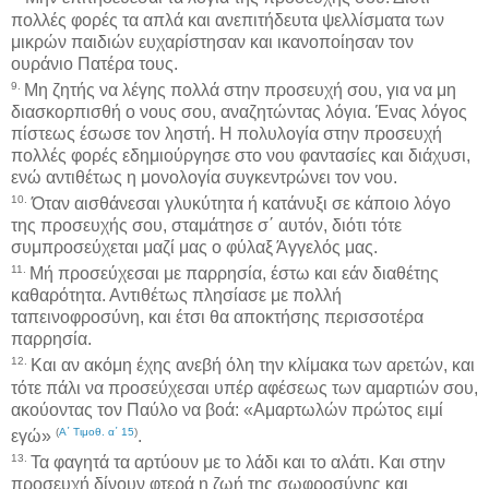
πολλές φορές τα απλά και ανεπιτήδευτα ψελλίσματα των
μικρών παιδιών ευχαρίστησαν και ικανοποίησαν τον
ουράνιο Πατέρα τους.
9.
Μη ζητής να λέγης πολλά στην προσευχή σου, για να μη
διασκορπισθή ο νους σου, αναζητώντας λόγια. Ένας λόγος
πίστεως έσωσε τον ληστή. Η πολυλογία στην προσευχή
πολλές φορές εδημιούργησε στο νου φαντασίες και διάχυσι,
ενώ αντιθέτως η μονολογία συγκεντρώνει τον νου.
10.
Όταν αισθάνεσαι γλυκύτητα ή κατάνυξι σε κάποιο λόγο
της προσευχής σου, σταμάτησε σ΄ αυτόν, διότι τότε
συμπροσεύχεται μαζί μας ο φύλαξ Άγγελός μας.
11.
Μή προσεύχεσαι με παρρησία, έστω και εάν διαθέτης
καθαρότητα. Αντιθέτως πλησίασε με πολλή
ταπεινοφροσύνη, και έτσι θα αποκτήσης περισσοτέρα
παρρησία.
12.
Και αν ακόμη έχης ανεβή όλη την κλίμακα των αρετών, και
τότε πάλι να προσεύχεσαι υπέρ αφέσεως των αμαρτιών σου,
ακούοντας τον Παύλο να βοά: «Αμαρτωλών πρώτος ειμί
(
Α΄ Τιμοθ. α΄ 15
)
εγώ»
.
13.
Τα φαγητά τα αρτύουν με το λάδι και το αλάτι. Και στην
προσευχή δίνουν φτερά η ζωή της σωφροσύνης και