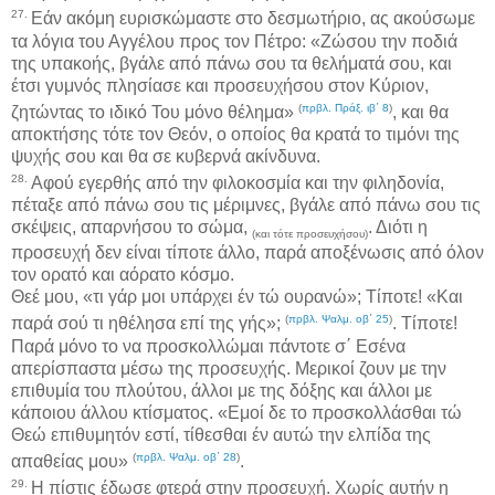
27.
Εάν ακόμη ευρισκώμαστε στο δεσμωτήριο, ας ακούσωμε
τα λόγια του Αγγέλου προς τον Πέτρο: «Ζώσου την ποδιά
της υπακοής, βγάλε από πάνω σου τα θελήματά σου, και
έτσι γυμνός πλησίασε και προσευχήσου στον Κύριον,
(
πρβλ. Πράξ. ιβ΄ 8
)
ζητώντας το ιδικό Του μόνο θέλημα»
, και θα
αποκτήσης τότε τον Θεόν, ο οποίος θα κρατά το τιμόνι της
ψυχής σου και θα σε κυβερνά ακίνδυνα.
28.
Αφού εγερθής από την φιλοκοσμία και την φιληδονία,
πέταξε από πάνω σου τις μέριμνες, βγάλε από πάνω σου τις
σκέψεις, απαρνήσου το σώμα,
. Διότι η
(και τότε προσευχήσου)
προσευχή δεν είναι τίποτε άλλο, παρά αποξένωσις από όλον
τον ορατό και αόρατο κόσμο.
Θεέ μου, «τι γάρ μοι υπάρχει έν τώ ουρανώ»; Τίποτε! «Και
(
πρβλ. Ψαλμ. οβ΄ 25
)
παρά σού τι ηθέλησα επί της γής»;
. Τίποτε!
Παρά μόνο το να προσκολλώμαι πάντοτε σ΄ Εσένα
απερίσπαστα μέσω της προσευχής. Μερικοί ζουν με την
επιθυμία του πλούτου, άλλοι με της δόξης και άλλοι με
κάποιου άλλου κτίσματος. «Εμοί δε το προσκολλάσθαι τώ
Θεώ επιθυμητόν εστί, τίθεσθαι έν αυτώ την ελπίδα της
(
πρβλ. Ψαλμ. οβ΄ 28
)
απαθείας μου»
.
29.
Η πίστις έδωσε φτερά στην προσευχή. Χωρίς αυτήν η