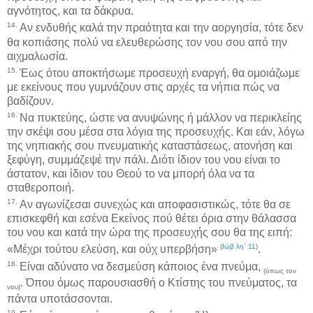
αγνότητος, και τα δάκρυα.
14.
Αν ενδυθής καλά την πραότητα και την αοργησία, τότε δεν
θα κοπιάσης πολύ να ελευθερώσης τον νου σου από την
αιχμαλωσία.
15.
Έως ότου αποκτήσωμε προσευχή εναργή, θα ομοιάζωμε
με εκείνους που γυμνάζουν στις αρχές τα νήπια πώς να
βαδίζουν.
16.
Να πυκτεύης, ώστε να ανυψώνης ή μάλλον να περικλείης
την σκέψι σου μέσα στα λόγια της προσευχής. Και εάν, λόγω
της νηπιακής σου πνευματικής καταστάσεως, ατονήση και
ξεφύγη, συμμάζεψέ την πάλι. Διότι ίδιον του νου είναι το
άστατον, και ίδιον του Θεού το να μπορή όλα να τα
σταθεροποιή.
17.
Αν αγωνίζεσαι συνεχώς και αποφασιστικώς, τότε θα σε
επισκεφθή και εσένα Εκείνος πού θέτει όρια στην θάλασσα
του νου και κατά την ώρα της προσευχής σου θα της ειπή:
(
Ιώβ λη΄ 11
)
«Μέχρι τούτου ελεύση, και ούχ υπερβήση»
.
18.
Είναι αδύνατο να δεσμεύση κάποιος ένα πνεύμα,
(όπως τον
. Όπου όμως παρουσιασθή ο Κτίστης του πνεύματος, τα
νου)
πάντα υποτάσσονται.
19.