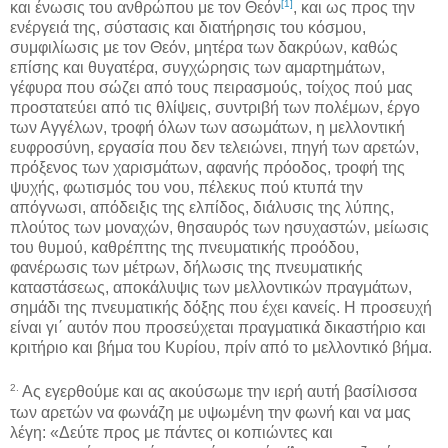
[1]
και ένωσις του ανθρώπου με τον Θεόν
, και ως προς την
ενέργειά της, σύστασις και διατήρησις του κόσμου,
συμφιλίωσις με τον Θεόν, μητέρα των δακρύων, καθώς
επίσης και θυγατέρα, συγχώρησις των αμαρτημάτων,
γέφυρα που σώζει από τους πειρασμούς, τοίχος πού μας
προστατεύει από τις θλίψεις, συντριβή των πολέμων, έργο
των Αγγέλων, τροφή όλων των ασωμάτων, η μελλοντική
ευφροσύνη, εργασία που δεν τελειώνει, πηγή των αρετών,
πρόξενος των χαρισμάτων, αφανής πρόοδος, τροφή της
ψυχής, φωτισμός του νου, πέλεκυς πού κτυπά την
απόγνωσι, απόδειξις της ελπίδος, διάλυσις της λύπης,
πλούτος των μοναχών, θησαυρός των ησυχαστών, μείωσις
του θυμού, καθρέπτης της πνευματικής προόδου,
φανέρωσις των μέτρων, δήλωσις της πνευματικής
καταστάσεως, αποκάλυψις των μελλοντικών πραγμάτων,
σημάδι της πνευματικής δόξης που έχει κανείς. Η προσευχή
είναι γι΄ αυτόν που προσεύχεται πραγματικά δικαστήριο και
κριτήριο και βήμα του Κυρίου, πρίν από το μελλοντικό βήμα.
2.
Ας εγερθούμε και ας ακούσωμε την ιερή αυτή βασίλισσα
των αρετών να φωνάζη με υψωμένη την φωνή και να μας
λέγη: «Δεύτε προς με πάντες οι κοπιώντες και