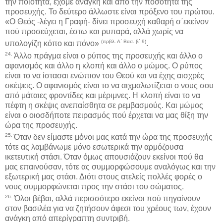
την ποιότητα, έχομε ανάγκη και από την ποσότητα της
προσευχής. Το δεύτερο άλλωστε είναι πρόξενο του πρώτου.
«Ο Θεός -λέγει η Γραφή- δίνει προσευχή καθαρή σ΄εκείνον
πού προσεύχεται, έστω και ρυπαρά, αλλά χωρίς να
(πρβλ. Α΄ Βασ. β΄ 9)
υπολογίζη κόπο και πόνο»
.
24.
Άλλο πράγμα είναι ο ρύπος της προσευχής και άλλο ο
αφανισμός και άλλο η κλοπή και άλλο ο μώμος. Ο ρύπος
είναι το να ίστασαι ενώπιον του Θεού και να έχης αισχρές
σκέψεις. Ο αφανισμός είναι το να αιχμαλωτίζεται ο νους σου
από μάταιες φροντίδες και μέριμνες. Η κλοπή είναι το να
πέφτη η σκέψις ανεπαίσθητα σε ρεμβασμούς. Και μώμος
είναι ο οιοσδήποτε πειρασμός πού έρχεται να μας θίξη την
ώρα της προσευχής.
25.
Όταν δεν είμαστε μόνοι μας κατά την ώρα της προσευχής
τότε ας λαμβάνωμε μόνο εσωτερικά την αρμόζουσα
ικετευτική στάσι. Όταν όμως απουσιάζουν εκείνοι πού θα
μας επαινούσαν, τότε ας συμμορφώσουμε αναλόγως και την
εξωτερική μας στάσι. Διότι στους ατελείς πολλές φορές ο
νους συμμορφώνεται προς την στάσι του σώματος.
26.
Όλοι βέβαι, αλλά περισσότερο εκείνοι πού πηγαίνουν
στον βασιλέα για να ζητήσουν άφεσι του χρέους των, έχουν
ανάγκη από απερίγραπτη συντριβή.