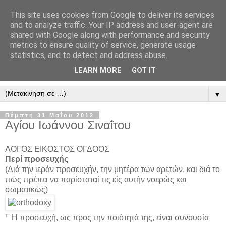
This site uses cookies from Google to deliver its services
" Εξομολογεῖσθε τῶ Κυρίῳ
and to analyze traffic. Your IP address and user-agent are
shared with Google along with performance and security
"
metrics to ensure quality of service, generate usage
statistics, and to detect and address abuse.
ὃτι ἀγαθός, ὃτι εἰς τόν αἰῶνα τό ἔλεος αὐτοῦ. Αλληλούϊα.
LEARN MORE
GOT IT
▼
Πέμπτη 31 Μαΐου 2012
Αγίου Ιωάννου Σιναΐτου
ΛΟΓΟΣ ΕΙΚΟΣΤΟΣ ΟΓΔΟΟΣ
Περί προσευχής
(Διά την ιεράν προσευχήν, την μητέρα των αρετών, και διά το
πώς πρέπει να παρίσταταί τις είς αυτήν νοερώς και
σωματικώς)
1.
Η προσευχή,
ως προς την ποιότητά της, είναι συνουσία