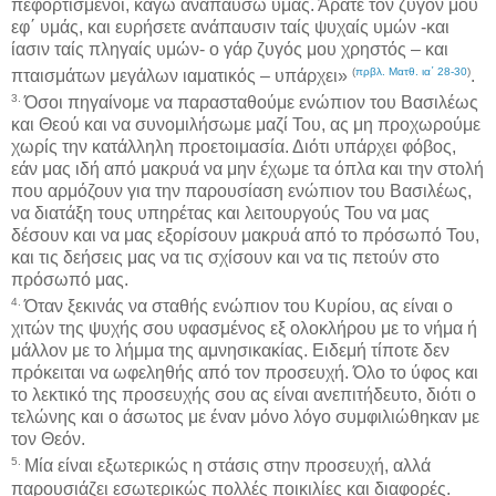
πεφορτισμένοι, καγώ αναπαύσω υμάς. Άρατε τον ζυγόν μου
εφ΄ υμάς, και ευρήσετε ανάπαυσιν ταίς ψυχαίς υμών -και
ίασιν ταίς πληγαίς υμών- ο γάρ ζυγός μου χρηστός – και
(
πρβλ. Ματθ. ια΄ 28-30
)
πταισμάτων μεγάλων ιαματικός – υπάρχει»
.
3.
Όσοι πηγαίνομε να παρασταθούμε ενώπιον του Βασιλέως
και Θεού και να συνομιλήσωμε μαζί Του, ας μη προχωρούμε
χωρίς την κατάλληλη προετοιμασία. Διότι υπάρχει φόβος,
εάν μας ιδή από μακρυά να μην έχωμε τα όπλα και την στολή
που αρμόζουν για την παρουσίαση ενώπιον του Βασιλέως,
να διατάξη τους υπηρέτας και λειτουργούς Του να μας
δέσουν και να μας εξορίσουν μακρυά από το πρόσωπό Του,
και τις δεήσεις μας να τις σχίσουν και να τις πετούν στο
πρόσωπό μας.
4.
Όταν ξεκινάς να σταθής ενώπιον του Κυρίου, ας είναι ο
χιτών της ψυχής σου υφασμένος εξ ολοκλήρου με το νήμα ή
μάλλον με το λήμμα της αμνησικακίας. Ειδεμή τίποτε δεν
πρόκειται να ωφεληθής από τον προσευχή. Όλο το ύφος και
το λεκτικό της προσευχής σου ας είναι ανεπιτήδευτο, διότι ο
τελώνης και ο άσωτος με έναν μόνο λόγο συμφιλιώθηκαν με
τον Θεόν.
5.
Μία είναι εξωτερικώς η στάσις στην προσευχή, αλλά
παρουσιάζει εσωτερικώς πολλές ποικιλίες και διαφορές.